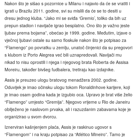
Nakon što je sišao s pozornice u Milanu i najavio da će se vratiti i
igrati u Brazilu 2011. godine, svi su mislili da će se to desiti u
dresu jednog kluba. “Jako mi se sviđa ‘Gremio’, toliko da bih uz
prepun stadion i navijače igrao besplatno. Ono što je važno jeste
ljubav prema bojama”, obećao je 1999. godine. Međutim, izjave o
vječnoj ljubavi ostale su samo floskule nakon što je potpisao za
“Flamengo” po povratku u zemlju, unatoč činjenici da su pregovori
s klubom iz Porto Alegrea već bili uznapredovali. Navijači mu
nikad to nisu oprostili i njega i njegovog brata Roberta de Assisa
Moreiru, također bivšeg fudbalera, tretiraju kao izdajnike.
Assis je preuzeo ulogu bratovog menadžera 2002. godine.
Oduvijek je imao očinsku ulogu tokom Ronaldinhove karijere, koji
je imao osam godina kada je izgubio oca. Upravo je brat više želio
“Flamengo” umjesto “Gremija”. Njegovo vrijeme u Rio de Janeiru
obilježeno je naslovom prvaka, ali i razuzdanim zabavama koje je
organizirao u svom dvorcu.
Iznerviran kašnjenjem plaća, Assis je raskinuo ugovor s
“Flamengom” i na kraju potpisao za “Atlético Mineiro”. Tamo je