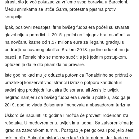
strast, što je već pokazao za vrijeme svog boravka u Barceloni.
Među snimkama se ističe
Garra
, protestna pjesma protiv
korupcije.
Ipak, poslovni neuspjesi firmi bivšeg fudbalera počeli su stvarati
glavobolju u porodici. U 2015. godini on i njegov brat osuđeni su
na novčanu kazne od 1,57 miliona eura za ilegalnu gradnju u
područjima čuvanog okoliša. Krajem 2018. godine oduzet mu je
pasoš, a Ronaldinho se morao suočiti s još jednim postupkom,
optužen je da je dio piramidalne prevare.
Iste godine kad mu je oduzeta putovnica Ronaldinho se pridružio
brazilskoj konzervativnoj stranci i izrazio potporu kandidaturi
sadašnjeg predsjednika Jaira Bolsonara, ali Assis je uvijek
negirao namjeru da bivšeg fudbalera uvede u politiku, iako ga je
2019. godine vlada Bolsonara imenovala ambasadorom turizma.
Uskoro će napuniti 40 godina i možda će provesti rođendan iza
rešetaka. U međuvremenu, uvijek ima fudbal. Sa zatvorenicima je
igrao na zatvorskom turniru. Postigao je pet golova i podijelio šest
asistencija. Snimci majstorija već kruže internetom. Jer, kada se