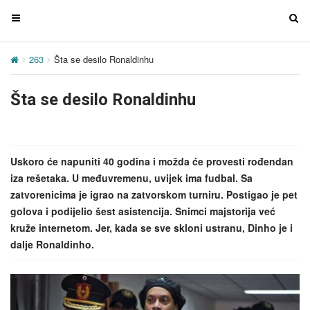
T
T
o
o
g
g
263
Šta se desilo Ronaldinhu
g
g
l
l
Šta se desilo Ronaldinhu
e
e
n
n
a
a
v
v
Uskoro će napuniti 40 godina i možda će provesti rođendan
i
i
iza rešetaka. U međuvremenu, uvijek ima fudbal. Sa
g
g
zatvorenicima je igrao na zatvorskom turniru. Postigao je pet
a
a
golova i podijelio šest asistencija. Snimci majstorija već
t
t
kruže internetom. Jer, kada se sve skloni ustranu, Dinho je i
i
i
dalje Ronaldinho.
o
o
n
n