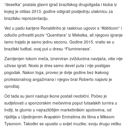
“desetka” postala glavni igrač brazilskog drugoligaša i kluba iz
kojeg je otišao 2013. godine odigrati posljednju utakmicu za
brazilsku reprezentaciju.
Već u padu karijere Ronaldinho je raskinuo ugovor s “Atléticom” i
odlučio prihvatiti poziv “Querétara” iz Meksika, ali njegovo igranje
tamo trajalo je samo jednu sezonu. Godine 2015. vratio se u
brazilski fudbal, ovaj put u dresu “Fluminensea”.
Zamijenjen tokom meča, iznerviran zvižducima navijača, više nije
uživao igrati. Nosio je dres samo devet puta i nije postigao
pogodak. Nakon toga, proveo je dvije godine bez ikakvog
profesionalnog angažmana i njegov brat Roberto najavio je
oproštaj.
Od tada su javni nastupi ikone postali neobični. Počeo je
sudjelovati u sponzorskim mečevima poput futsalskih turnira u
Indiji, te glumio u najrazličitijim marketinškim spotovima, od
rijalitija u Ujedinjenim Arapskim Emiratima do filma s Mikeom
Tysonom. Također se upustio u svijet muzike, svoju drugu veliku