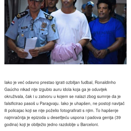
Iako je već odavno prestao igrati ozbiljan fudbal, Ronaldinho
Gaúcho nikad nije izgubio auru idola koja ga je oduvijek
okruživala, čak i u zatvoru u kojem se nalazi zbog sumnje da je
falsificirao pasoš u Paragvaju. Iako je uhapšen, ne postoji navijač
ili policajac koji se nije poželio fotografirati s njim. To hapšenje
najmračnija je epizoda u desetljeću uspona i padova genija (39
godina) koji je obilježio jedno razdoblje u Barceloni.