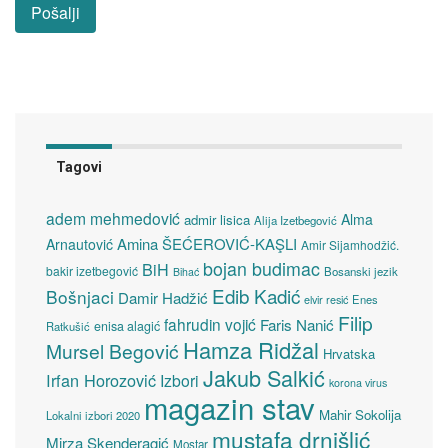
Tagovi
adem mehmedović
Alma
admir lisica
Alija Izetbegović
Amina ŠEĆEROVIĆ-KAŞLI
Arnautović
Amir Sijamhodžić.
bojan budimac
BiH
bakir izetbegović
Bosanski jezik
Bihać
Edib Kadić
Bošnjaci
Damir Hadžić
elvir resić
Enes
Filip
fahrudin vojić
Faris Nanić
enisa alagić
Ratkušić
Hamza Ridžal
Mursel Begović
Hrvatska
Jakub Salkić
Irfan Horozović
Izbori
korona virus
magazin stav
Mahir Sokolija
Lokalni izbori 2020
mustafa drnišlić
Mirza Skenderagić
Mostar