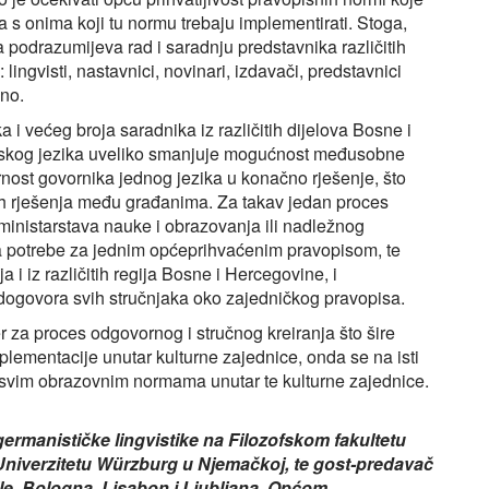
 s onima koji tu normu trebaju implementirati. Stoga,
 podrazumijeva rad i saradnju predstavnika različitih
lingvisti, nastavnici, novinari, izdavači, predstavnici
čno.
a i većeg broja saradnika iz različitih dijelova Bosne i
nskog jezika uveliko smanjuje mogućnost međusobne
urnost govornika jednog jezika u konačno rješenje, što
nih rješenja među građanima. Za takav jedan proces
inistarstava nauke i obrazovanja ili nadležnog
ja potrebe za jednim općeprihvaćenim pravopisom, te
ja i iz različitih regija Bosne i Hercegovine, i
 dogovora svih stručnjaka oko zajedničkog pravopisa.
za proces odgovornog i stručnog kreiranja što šire
plementacije unutar kulturne zajednice, onda se na isti
 svim obrazovnim normama unutar te kulturne zajednice.
germanističke lingvistike na Filozofskom fakultetu
 Univerzitetu Würzburg u Njemačkoj, te gost-predavač
lle, Bologna, Lisabon i Ljubljana. Općom