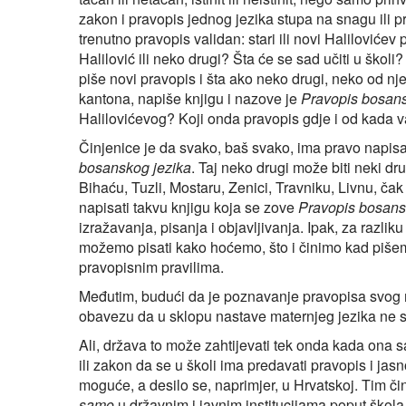
zakon i pravopis jednog jezika stupa na snagu ili pre
trenutno pravopis validan: stari ili novi Halilović
Halilović ili neko drugi? Šta će se sad učiti u školi
piše novi pravopis i šta ako neko drugi, neko od nje
kantona, napiše knjigu i nazove je
Pravopis bosans
Halilovićevog? Koji onda pravopis gdje i od kada v
Činjenice je da svako, baš svako, ima pravo napisati
bosanskog jezika
. Taj neko drugi može biti neki dru
Bihaću, Tuzli, Mostaru, Zenici, Travniku, Livnu, ča
napisati takvu knjigu koja se zove
Pravopis bosans
izražavanja, pisanja i objavljivanja. Ipak, za razli
možemo pisati kako hoćemo, što i činimo kad pišem
pravopisnim pravilima.
Međutim, budući da je poznavanje pravopisa svog 
obavezu da u sklopu nastave maternjeg jezika ne 
Ali, država to može zahtijevati tek onda kada ona s
ili zakon da se u školi ima predavati pravopis i jasno
moguće, a desilo se, naprimjer, u Hrvatskoj. Tim č
samo
u državnim i javnim institucijama poput škola, 