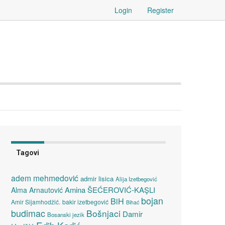
Login
Register
Tagovi
adem mehmedović
admir lisica
Alija Izetbegović
Amina ŠEĆEROVIĆ-KAŞLI
Alma Arnautović
bojan
BiH
Amir Sijamhodžić.
bakir izetbegović
Bihać
budimac
Bošnjaci
Damir
Bosanski jezik