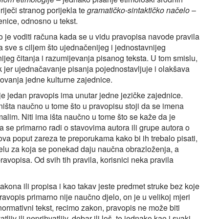
riječi stranog porijekla te
gramatičko-sintaktičko načelo
–
enice, odnosno u tekst.
je voditi računa kada se u vidu pravopisa navode pravila
 a sve s ciljem što ujednačenijeg i jednostavnijeg
avnijeg čitanja i razumijevanja pisanog teksta. U tom smislu,
k jer ujednačavanje pisanja pojednostavljuje i olakšava
zovanja jedne kulturne zajednice.
je jedan pravopis ima unutar jedne jezičke zajednice.
išta naučno u tome što u pravopisu stoji da se imena
alim. Niti ima išta naučno u tome što se kaže da je
a se primarno radi o stavovima autora ili grupe autora o
ova poput zareza te preporukama kako bi ih trebalo pisati,
ačelu za koja se ponekad daju naučna obrazloženja, a
vopisa. Od svih tih pravila, korisnici neka pravila
zakona ili propisa i kao takav jeste predmet struke bez koje
ravopis primarno nije naučno djelo, on je u velikoj mjeri
normativni tekst, recimo zakon, pravopis ne može biti
atljiv ili neprihvatljiv, dobar ili loš, te jednako kao i svaki