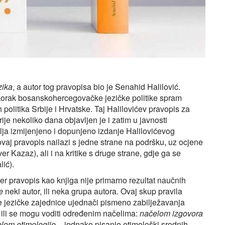
zika
, a autor tog pravopisa bio je Senahid Halilović.
i korak bosanskohercegovačke jezičke politike spram
politika Srbije i Hrvatske. Taj Halilovićev pravopis za
ije nekoliko dana objavljen je i zatim u javnosti
vlja izmijenjeno i dopunjeno izdanje Halilovićevog
aj pravopis nailazi s jedne strane na podršku, uz ocjene
 Kazaz), ali i na kritike s druge strane, gdje ga se
ić).
 pravopis kao knjiga nije primarno rezultat naučnih
e
neki autor, ili neka grupa autora. Ovaj skup pravila
dne jezičke zajednice ujednači pismeno zabilježavanja
e ili se mogu voditi određenim načelima:
načelom izgovora
lom etimologije
– jednako pisanje etimološki srodnih