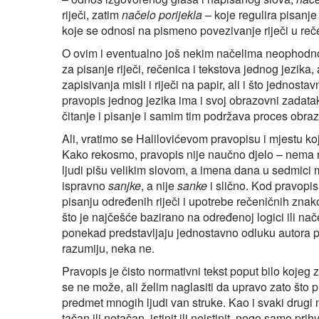
riječi, zatim
načelo porijekla
– koje regulira pisanje 
koje se odnosi na pismeno povezivanje riječi u reč
O ovim i eventualno još nekim načelima neophodno 
za pisanje riječi, rečenica i tekstova jednog jezika,
zapisivanja misli i riječi na papir, ali i što jednost
pravopis jednog jezika ima i svoj obrazovni zadata
čitanje i pisanje i samim tim podržava proces obra
Ali, vratimo se Halilovićevom pravopisu i mjestu ko
Kako rekosmo, pravopis nije naučno djelo – nema n
ljudi pišu velikim slovom, a imena dana u sedmici m
ispravno
sanjke
, a nije
sanke
i slično. Kod pravopis
pisanju određenih riječi i upotrebe rečeničnih znak
što je najčešće bazirano na određenoj logici ili n
ponekad predstavljaju jednostavno odluku autora pra
razumiju, neka ne.
Pravopis je čisto normativni tekst poput bilo kojeg 
se ne može, ali želim naglasiti da upravo zato što p
predmet mnogih ljudi van struke. Kao i svaki drugi 
tačan ili netačan, istinit ili neistinit, nego samo prihv