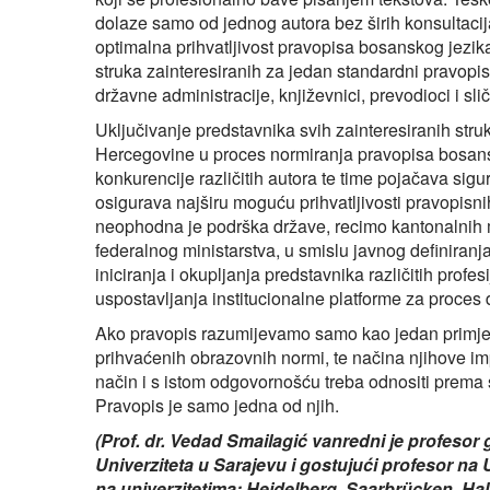
dolaze samo od jednog autora bez širih konsultacija
optimalna prihvatljivost pravopisa bosanskog jezika
struka zainteresiranih za jedan standardni pravopis: 
državne administracije, književnici, prevodioci i sli
Uključivanje predstavnika svih zainteresiranih struk
Hercegovine u proces normiranja pravopisa bosa
konkurencije različitih autora te time pojačava sig
osigurava najširu moguću prihvatljivosti pravopis
neophodna je podrška države, recimo kantonalnih m
federalnog ministarstva, u smislu javnog definiran
iniciranja i okupljanja predstavnika različitih profesi
uspostavljanja institucionalne platforme za proces
Ako pravopis razumijevamo samo kao jedan primjer 
prihvaćenih obrazovnih normi, te načina njihove im
način i s istom odgovornošću treba odnositi prema
Pravopis je samo jedna od njih.
(Prof. dr. Vedad Smailagić vanredni je profesor 
Univerziteta u Sarajevu i gostujući profesor na
na univerzitetima: Heidelberg, Saarbrücken, Ha