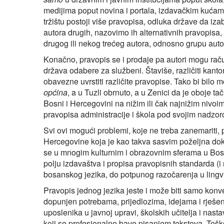
medijima poput novina i portala, izdavačkim kućama 
tržištu postoji više pravopisa, odluka države da iz
autora drugih, nazovimo ih alternativnih pravopisa,
drugog ili nekog trećeg autora, odnosno grupu auto
Konačno, pravopis se i prodaje pa autori mogu račun
država odabere za službeni. Štaviše, različiti ka
obavezne uvrstiti različite pravopise. Tako bi bilo
općina
, a u Tuzli obrnuto, a u Zenici da je oboje t
Bosni i Hercegovini na nižim ili čak najnižim nivoi
pravopisa administracije i škola pod svojim nadzor
Svi ovi mogući problemi, koje ne treba zanemariti, 
Hercegovine koja je kao takva sasvim poželjna dok
se u mnogim kulturnim i obrazovnim sferama u Bosni
polju izdavaštva i propisa pravopisnih standarda (i
bosanskog jezika, do potpunog razočarenja u lingvi
Pravopis jednog jezika jeste i može biti samo konven
dopunjen potrebama, prijedlozima, idejama i rješenj
uposlenika u javnoj upravi, školskih učitelja i nast
koji se profesionalno bave pisanjem tekstova. Teško