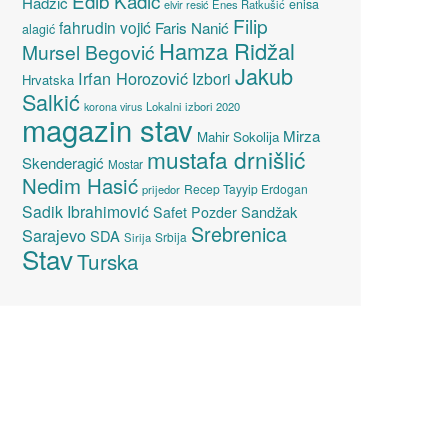
Edib Kadić
Hadžić
enisa
elvir resić
Enes Ratkušić
Filip
fahrudin vojić
Faris Nanić
alagić
Hamza Ridžal
Mursel Begović
Jakub
Irfan Horozović
Izbori
Hrvatska
Salkić
Lokalni izbori 2020
korona virus
magazin stav
Mirza
Mahir Sokolija
mustafa drnišlić
Skenderagić
Mostar
Nedim Hasić
Recep Tayyip Erdogan
prijedor
Sadik Ibrahimović
Sandžak
Safet Pozder
Srebrenica
Sarajevo
SDA
Srbija
Sirija
Stav
Turska