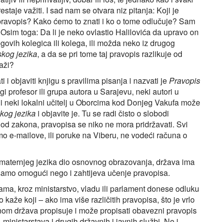
staje važiti. I sad nam se otvara niz pitanja: Koji je
ev pravopis? Kako ćemo to znati i ko o tome odlučuje? Sam
? Osim toga: Da li je neko ovlastio Halilovića da upravo on
govih kolegica ili kolega, ili možda neko iz drugog
kog jezika
, a da se pri tome taj pravopis razlikuje od
aži?
 i objaviti knjigu s pravilima pisanja i nazvati je
Pravopis
gi profesor ili grupa autora u Sarajevu, neki autori u
k i neki lokalni učitelj u Oborcima kod Donjeg Vakufa može
kog jezika
i objavite je. Tu se radi čisto o slobodi
ku od zakona, pravopisa se niko ne mora pridržavati. Svi
o e-mailove, ili poruke na Viberu, ne vodeći računa o
maternjeg jezika dio osnovnog obrazovanja, država ima
samo omogući nego i zahtijeva učenje pravopisa.
ama, kroz ministarstvo, vladu ili parlament donese odluku
 kaže koji – ako ima više različitih pravopisa, što je vrlo
inom država propisuje i može propisati obavezni pravopis
ministarstava i drugih državnih i javnih službi. Ne i