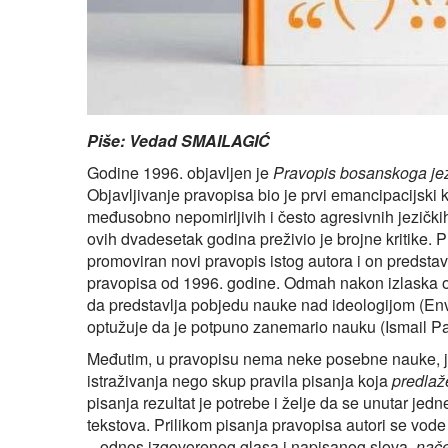
Piše: Vedad SMAILAGIĆ
Godine 1996. objavljen je
Pravopis bosanskoga je
Objavljivanje pravopisa bio je prvi emancipacijsk
međusobno nepomirljivih i često agresivnih jezičkih 
ovih dvadesetak godina preživio je brojne kritike. Pr
promoviran novi pravopis istog autora i on predsta
pravopisa od 1996. godine. Odmah nakon izlaska ov
da predstavlja pobjedu nauke nad ideologijom (Enver
optužuje da je potpuno zanemario nauku (Ismail Pal
Međutim, u pravopisu nema neke posebne nauke, jer
istraživanja nego skup pravila pisanja koja
predlaž
pisanja rezultat je potrebe i želje da se unutar je
tekstova. Prilikom pisanja pravopisa autori se vod
– odnos izgovorenog glasa i napisanog slova,
nače