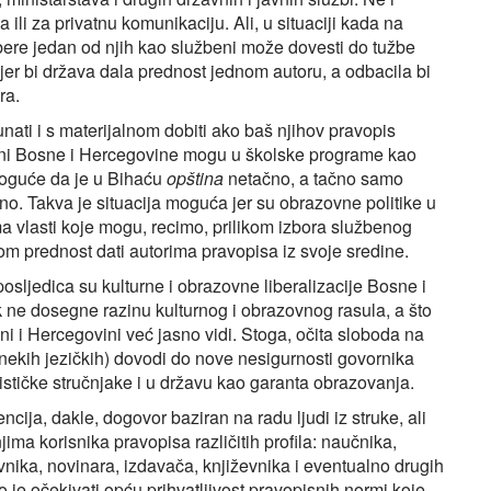
ili za privatnu komunikaciju. Ali, u situaciji kada na
abere jedan od njih kao službeni može dovesti do tužbe
 jer bi država dala prednost jednom autoru, a odbacila bi
ra.
ati i s materijalnom dobiti ako baš njihov pravopis
ntoni Bosne i Hercegovine mogu u školske programe kao
 moguće da je u Bihaću
opština
netačno, a tačno samo
ačno. Takva je situacija moguća jer su obrazovne politike u
ma vlasti koje mogu, recimo, prilikom izbora službenog
om prednost dati autorima pravopisa iz svoje sredine.
posljedica su kulturne i obrazovne liberalizacije Bosne i
 ne dosegne razinu kulturnog i obrazovnog rasula, a što
 i Hercegovini već jasno vidi. Stoga, očita sloboda na
 nekih jezičkih) dovodi do nove nesigurnosti govornika
stičke stručnjake i u državu kao garanta obrazovanja.
cija, dakle, dogovor baziran na radu ljudi iz struke, ali
ima korisnika pravopisa različitih profila: naučnika,
avnika, novinara, izdavača, književnika i eventualno drugih
 je očekivati opću prihvatljivost pravopisnih normi koje