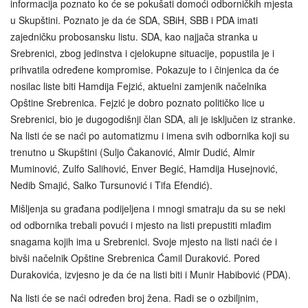
informacija poznato ko će se pokušati domoći odborničkih mjesta
u Skupštini. Poznato je da će SDA, SBiH, SBB i PDA imati
zajedničku probosansku listu. SDA, kao najjača stranka u
Srebrenici, zbog jedinstva i cjelokupne situacije, popustila je i
prihvatila određene kompromise. Pokazuje to i činjenica da će
nosilac liste biti Hamdija Fejzić, aktuelni zamjenik načelnika
Opštine Srebrenica. Fejzić je dobro poznato političko lice u
Srebrenici, bio je dugogodišnji član SDA, ali je isključen iz stranke.
Na listi će se naći po automatizmu i imena svih odbornika koji su
trenutno u Skupštini (Suljo Čakanović, Almir Dudić, Almir
Muminović, Zulfo Salihović, Enver Begić, Hamdija Husejnović,
Nedib Smajić, Salko Tursunović i Tifa Efendić).
Mišljenja su građana podijeljena i mnogi smatraju da su se neki
od odbornika trebali povući i mjesto na listi prepustiti mlađim
snagama kojih ima u Srebrenici. Svoje mjesto na listi naći će i
bivši načelnik Opštine Srebrenica Ćamil Duraković. Pored
Durakovića, izvjesno je da će na listi biti i Munir Habibović (PDA).
Na listi će se naći određen broj žena. Radi se o ozbiljnim,