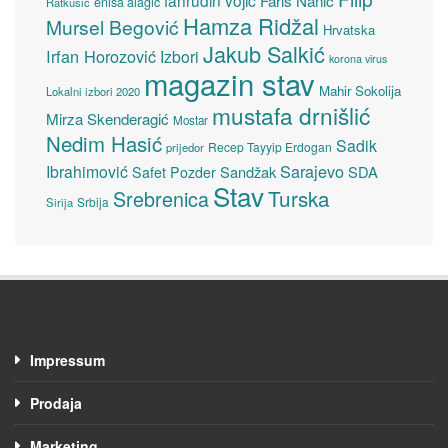
fahrudin vojić
Faris Nanić
enisa alagić
Ratkušić
Hamza Ridžal
Mursel Begović
Hrvatska
Jakub Salkić
Irfan Horozović
Izbori
korona virus
magazin stav
Mahir Sokolija
Lokalni izbori 2020
mustafa drnišlić
Mirza Skenderagić
Mostar
Nedim Hasić
Sadik
Recep Tayyip Erdogan
prijedor
Sarajevo
Ibrahimović
Sandžak
SDA
Safet Pozder
Stav
Turska
Srebrenica
Srbija
Sirija
Impressum
Prodaja
Marketing