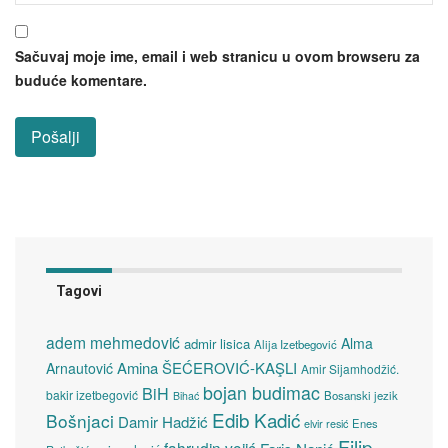
Sačuvaj moje ime, email i web stranicu u ovom browseru za
buduće komentare.
Tagovi
adem mehmedović
Alma
admir lisica
Alija Izetbegović
Amina ŠEĆEROVIĆ-KAŞLI
Arnautović
Amir Sijamhodžić.
bojan budimac
BiH
bakir izetbegović
Bosanski jezik
Bihać
Edib Kadić
Bošnjaci
Damir Hadžić
elvir resić
Enes
Filip