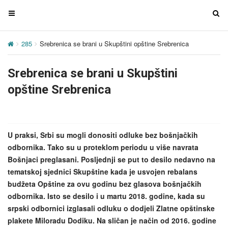
T
T
o
o
g
g
285
Srebrenica se brani u Skupštini opštine Srebrenica
g
g
l
l
Srebrenica se brani u Skupštini
e
e
n
n
opštine Srebrenica
a
a
v
v
i
i
g
g
U praksi, Srbi su mogli donositi odluke bez bošnjačkih
a
a
odbornika. Tako su u proteklom periodu u više navrata
t
t
Bošnjaci preglasani. Posljednji se put to desilo nedavno na
i
i
tematskoj sjednici Skupštine kada je usvojen rebalans
o
o
budžeta Opštine za ovu godinu bez glasova bošnjačkih
n
n
odbornika. Isto se desilo i u martu 2018. godine, kada su
srpski odbornici izglasali odluku o dodjeli Zlatne opštinske
plakete Miloradu Dodiku. Na sličan je način od 2016. godine