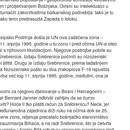
m i protjerivanjem Bošnjaka. Ovisni su intelektualci u
 tumačili zakonitostima balkanskog podneblja: tako je tu
i tako teror predrasuda Zapada o Istoku.
osrpsko Podrinje došla je UN-ova zaštićena zona –
11. srpnja 1995. godine u tu zonu i pred očima UN-a oteo
ši s njihovom likvidacijom. Njegove postrojbe pobile su
 Srebrenice. Izdaju Srebrenice počinili su nizozemski
ni štititi. Drugu je izdaju Srebrenice, prema tadašnjem
da Nizozemske pošto su dva zrakoplova F-16 ispustila
rba već tog 11. srpnja 1995. godine, međutim, ona je
ovorni za njegovo djelovanje u Bosni i Hercegovini –
al Bernard Janvier odbivši zahtjev da se žurno
ti? Hoće li tko platiti račun za Srebrenicu? Neće, jer
. Međunarodna zajednica drži ruku na očima dok se 25.
ene zone, istjeruje preostalo bošnjačko stanovništvo.
zauzimanja Bihaća, a ne radi Srebrenice, što je četvrta
vojske i Armije BiH odlučuju njegovim zvjerstvima stati