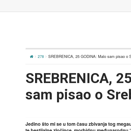
278
SREBRENICA, 25 GODINA: Malo sam pisao o Sr
SREBRENICA, 25
sam pisao o Sre
Jedino što mi se u tom času zbivanja tog megauž
te bestijalne zločince, morbidnu međunarodnu “