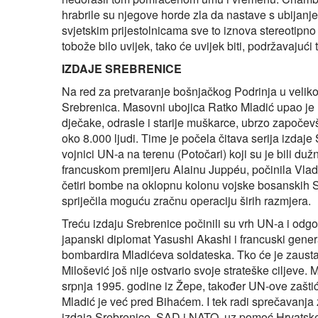
hrabrile su njegove horde zla da nastave s ubijanje
svjetskim prijestolnicama sve to iznova stereotipno
tobože bilo uvijek, tako će uvijek biti, podržavajuć
IZDAJE SREBRENICE
Na red za pretvaranje bošnjačkog Podrinja u velik
Srebrenica. Masovni ubojica Ratko Mladić upao je 
dječake, odrasle i starije muškarce, ubrzo započev
oko 8.000 ljudi. Time je počela čitava serija izdaje
vojnici UN-a na terenu (Potočari) koji su je bili duž
francuskom premijeru Alainu Juppéu, počinila Vla
četiri bombe na oklopnu kolonu vojske bosanskih S
spriječila moguću zračnu operaciju širih razmjera.
Treću izdaju Srebrenice počinili su vrh UN-a i odg
japanski diplomat Yasushi Akashi i francuski gener
bombardira Mladićeva soldateska. Tko će je zaustavi
Milošević još nije ostvario svoje strateške ciljeve
srpnja 1995. godine iz Žepe, također UN-ove zaštić
Mladić je već pred Bihaćem. I tek radi sprečavanja 
izdaja Srebrenice, SAD i NATO, uz pomoć Hrvatske 