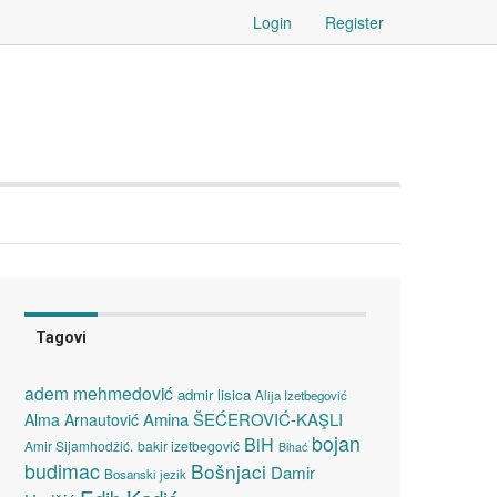
Login
Register
Tagovi
adem mehmedović
admir lisica
Alija Izetbegović
Amina ŠEĆEROVIĆ-KAŞLI
Alma Arnautović
bojan
BiH
Amir Sijamhodžić.
bakir izetbegović
Bihać
budimac
Bošnjaci
Damir
Bosanski jezik