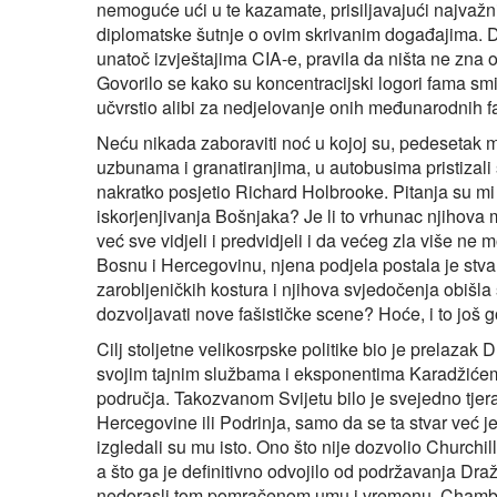
nemoguće ući u te kazamate, prisiljavajući najvažn
diplomatske šutnje o ovim skrivanim događajima. Do
unatoč izvještajima CIA-e, pravila da ništa ne zna o
Govorilo se kako su koncentracijski logori fama s
učvrstio alibi za nedjelovanje onih međunarodnih fak
Neću nikada zaboraviti noć u kojoj su, pedesetak m
uzbunama i granatiranjima, u autobusima pristizali 
nakratko posjetio Richard Holbrooke. Pitanja su mi se
iskorjenjivanja Bošnjaka? Je li to vrhunac njihova 
već sve vidjeli i predvidjeli i da većeg zla više ne 
Bosnu i Hercegovinu, njena podjela postala je stva
zarobljeničkih kostura i njihova svjedočenja obišla 
dozvoljavati nove fašističke scene? Hoće, i to još g
Cilj stoljetne velikosrpske politike bio je prelazak
svojim tajnim službama i eksponentima Karadžićem 
područja. Takozvanom Svijetu bilo je svejedno tjera
Hercegovine ili Podrinja, samo da se ta stvar već j
izgledali su mu isto. Ono što nije dozvolio Church
a što ga je definitivno odvojilo od podržavanja Draž
nedorasli tom pomračenom umu i vremenu. Chamber