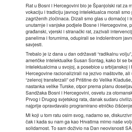
Rat u Bosni i Hercegovini bio je Španjolski rat za m
vokaciju i tradiciju javnog intelektualca morali sm
zagriženih zločinaca. Dizali smo glas u domaćoj i 
unutarnje i vanjske podjele Bosne i Hercegovine, pro
građanski, vjerski i stranački rat, zazivali interve
panelima i forumima, odupirali se indolentnom javn
savjesti.
Trebalo je iz dana u dan održavati “radikalnu volj
američke intelektualke Susan Sontag, kako bi se b
intelektualcima u svojoj, a posebice u srbijanskoj i
Hercegovine racionalizirali na jezivo maštovite, ali
“zelenoj transferzali” od Prištine do Velike Kladuše,
nastanka velike Turske, otpor prema planu doseljav
Sandžaka Bosni i Hercegovini, osvetu za otomansk
Prvog i Drugog svjetskog rata, danak sudaru civiliz
najprije opravdavalo programirano etničko čišćenje,
Mi koji u tom ratu osim svog, nadamo se, diskurzivn
čak i kada su nam ga kao Hrvatima mimo naše vol
solidarnost. To sam doživio na Dan neovisnosti SA