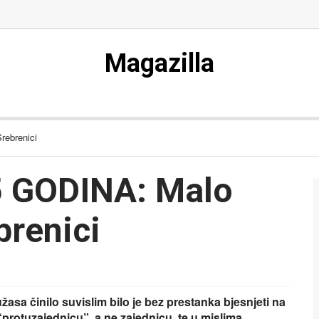
Magazilla
ebrenici
 GODINA: Malo
brenici
asa činilo suvislim bilo je bez prestanka bjesnjeti na
protuzajednicu”, a ne zajednicu, te u mislima