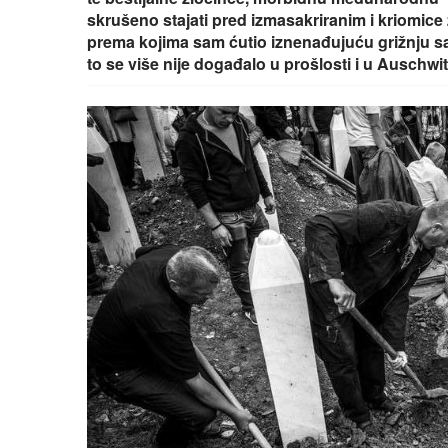
skrušeno stajati pred izmasakriranim i kriomi
prema kojima sam ćutio iznenađujuću grižnju s
to se više nije događalo u prošlosti i u Auschwit