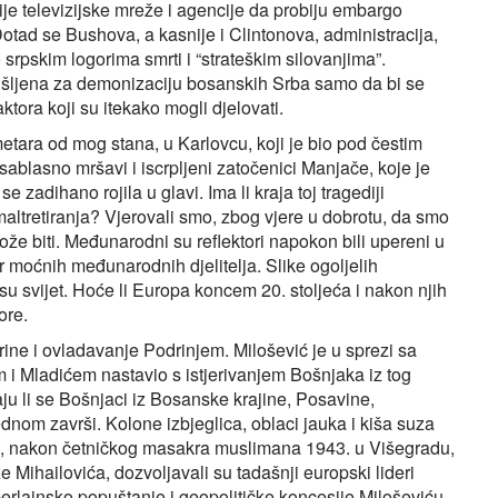
ije televizijske mreže i agencije da probiju embargo
tad se Bushova, a kasnije i Clintonova, administracija,
 srpskim logorima smrti i “strateškim silovanjima”.
mišljena za demonizaciju bosanskih Srba samo da bi se
tora koji su itekako mogli djelovati.
etara od mog stana, u Karlovcu, koji je bio pod čestim
sablasno mršavi i iscrpljeni zatočenici Manjače, koje je
 zadihano rojila u glavi. Ima li kraja toj tragediji
maltretiranja? Vjerovali smo, zbog vjere u dobrotu, da smo
može biti. Međunarodni su reflektori napokon bili upereni u
r moćnih međunarodnih djelitelja. Slike ogoljelih
su svijet. Hoće li Europa koncem 20. stoljeća i nakon njih
ore.
 Drine i ovladavanje Podrinjem. Milošević je u sprezi sa
i Mladićem nastavio s istjerivanjem Bošnjaka iz tog
ju li se Bošnjaci iz Bosanske krajine, Posavine,
ednom završi. Kolone izbjeglica, oblaci jauka i kiša suza
ill, nakon četničkog masakra muslimana 1943. u Višegradu,
e Mihailovića, dozvoljavali su tadašnji europski lideri
lainsko popuštanje i geopolitičke koncesije Miloševiću