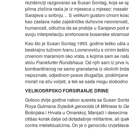
rezidenciji razgovarao sa Susan Sontag, koja se sp
plima zločina rasla je iz mjeseca u mjesec: masakr s
Sarajeva u svibnju… S velikom gustom crnom koso
kao zastava naše zajedničke duhovne neovisnosti
humanosti, odlučna da se probije u Sarajevo pod sv
svoju interpretaciju smrtonosne bosanske stvarnost
Kao što je Susan Sontag 1993. godine teško ušla u S
beskrajno tužnom Ivanu Lovrenoviću s crnim šeši
crvenom maramom oko vrata, s kojima sam se naša
stolu
Frankfurter Rundshaua
. Od njih sam iz prve 
bombardiranog ne samo granatama iz okolnih brda
nepoznate, odjednom posve drugačije, proklinjane 
morali na silu voljeti, a tek se sada mogu slobodno i
VELIKOSRPSKO FORSIRANJE DRINE
Gotovo dvije godine nakon susreta sa Susan Sontag
Roya Gutmana
Svjedok genocida
(
A Witness to G
Bošnjaka i Hrvata u Omarskoj, Manjači i desecima l
otišao korak dalje od dotadašnje militantne, ali i
contra intelektualcima. On je o genocidu izvještavao 