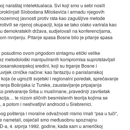
oj naraštaj intelektualaca. Svi koji smo u sebi nosili
o proklinjati Slobodana Miloševića i armadu njegovih
inozemnoj javnosti protiv rata kao zagušljive metode
tivili se njenoj okupaciji, koja se tako olako varirala kao
nciju demokratskih država, sudjelovali na konferencijama,
om mnijenju. Pitanje spasa Bosne bilo je pitanje spasa
u”, posudimo ovom prigodom sintagmu etički velike
ez metodološki manipuliranih kompromisa suprotstavljali
 bosanskosrpskoj sredini, koji su trganje Bosne i
 uvijek ciničke načine: kao fantaziju o panislamskoj
 koja će ugroziti svjetski i regionalni poredak, sprečavanje
anja Bošnjaka iz Turske, zaustavljanje pripajanja
o pretvaranje Srba u muslimane, pravedniji završetak
acija… te nizom sličnih besmislenih teorija kojima se
 a potom i neshvatljivi androcid u Srebrenici.
og poštenja i moralne odvažnosti nismo imali “psa u tuči”,
je nametali, osjećali smo međusobnu spoznajnu
D-a, 4. srpnja 1992. godine, kada sam u američkoj