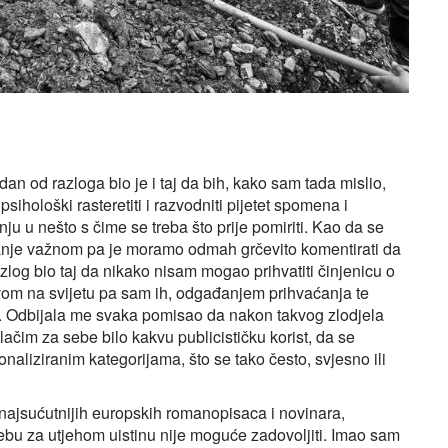
n od razloga bio je i taj da bih, kako sam tada mislio,
ihološki rasteretiti i razvodniti pijetet spomena i
ju u nešto s čime se treba što prije pomiriti. Kao da se
i manje važnom pa je moramo odmah grčevito komentirati da
azlog bio taj da nikako nisam mogao prihvatiti činjenicu o
om na svijetu pa sam ih, odgađanjem prihvaćanja te
ima. Odbijala me svaka pomisao da nakon takvog zlodjela
vlačim za sebe bilo kakvu publicističku korist, da se
liziranim kategorijama, što se tako često, svjesno ili
najsućutnijih europskih romanopisaca i novinara,
 za utjehom uistinu nije moguće zadovoljiti. Imao sam