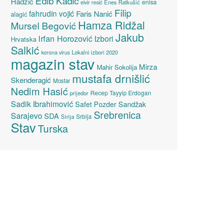
Edib Kadić
Hadžić
enisa
elvir resić
Enes Ratkušić
Filip
fahrudin vojić
Faris Nanić
alagić
Hamza Ridžal
Mursel Begović
Jakub
Irfan Horozović
Izbori
Hrvatska
Salkić
Lokalni izbori 2020
korona virus
magazin stav
Mirza
Mahir Sokolija
mustafa drnišlić
Skenderagić
Mostar
Nedim Hasić
Recep Tayyip Erdogan
prijedor
Sadik Ibrahimović
Sandžak
Safet Pozder
Srebrenica
Sarajevo
SDA
Srbija
Sirija
Stav
Turska