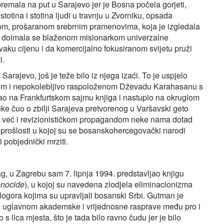
remala na put u Sarajevo jer je Bosna počela gorjeti,
totina i stotina ljudi u travnju u Zvorniku, opsada
m, prošaranom srebrnim pramenovima, koja je izgledala
, doimala se blaženom misionarkom univerzalne
aku cijenu i da komercijalno fokusiranom svijetu pruži
i.
arajevo, još je teže bilo iz njega izaći. To je uspjelo
rom i nepokolebljivo raspoloženom Dževadu Karahasanu s
o na Frankfurtskom sajmu knjiga i nastupio na okruglom
ruke čuo o zbilji Sarajeva pretvorenog u Varšavski geto
 već i revizionističkom propagandom neke nama dotad
prošlosti u kojoj su se bosanskohercegovački narodi
 pobjednički mrziti.
, u Zagrebu sam 7. lipnja 1994. predstavljao knjigu
enocide
), u kojoj su navedena zlodjela eliminacionizma
ogora kojima su upravljali bosanski Srbi. Gutman je
pak uglavnom akademske i vrijednosne rasprave među pro i
s lica mjesta, što je tada bilo ravno čudu jer je bilo