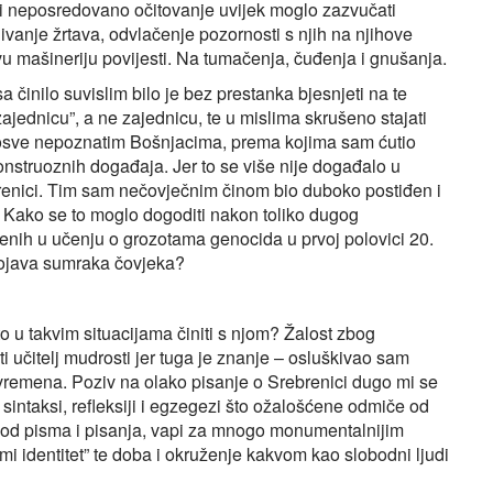
 i neposredovano očitovanje uvijek moglo zazvučati
vanje žrtava, odvlačenje pozornosti s njih na njihove
u mašineriju povijesti. Na tumačenja, čuđenja i gnušanja.
činilo suvislim bilo je bez prestanka bjesnjeti na te
jednicu”, a ne zajednicu, te u mislima skrušeno stajati
posve nepoznatim Bošnjacima, prema kojima sam ćutio
nstruoznih događaja. Jer to se više nije događalo u
ebrenici. Tim sam nečovječnim činom bio duboko postiđen i
u. Kako se to moglo dogoditi nakon toliko dugog
denih u učenju o grozotama genocida u prvoj polovici 20.
pojava sumraka čovjeka?
to u takvim situacijama činiti s njom? Žalost zbog
iti učitelj mudrosti jer tuga je znanje – osluškivao sam
vremena. Poziv na olako pisanje o Srebrenici dugo mi se
sintaksi, refleksiji i egzegezi što ožalošćene odmiče od
e od pisma i pisanja, vapi za mnogo monumentalnijim
“mi identitet” te doba i okruženje kakvom kao slobodni ljudi