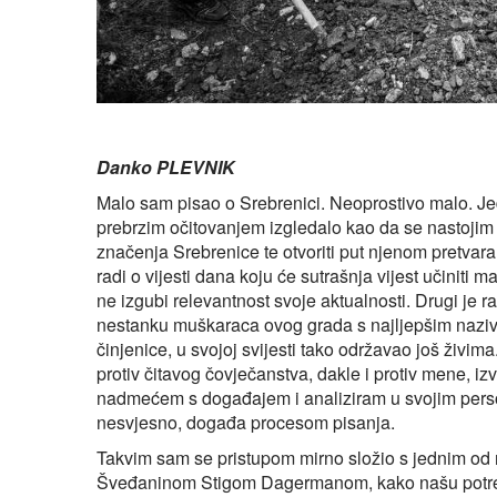
Danko PLEVNIK
Malo sam pisao o Srebrenici. Neoprostivo malo. Jeda
prebrzim očitovanjem izgledalo kao da se nastojim ps
značenja Srebrenice te otvoriti put njenom pretvaran
radi o vijesti dana koju će sutrašnja vijest učinit
ne izgubi relevantnost svoje aktualnosti. Drugi je r
nestanku muškaraca ovog grada s najljepšim naziv
činjenice, u svojoj svijesti tako održavao još živ
protiv čitavog čovječanstva, dakle i protiv mene, iz
nadmećem s događajem i analiziram u svojim persona
nesvjesno, događa procesom pisanja.
Takvim sam se pristupom mirno složio s jednim od 
Šveđaninom Stigom Dagermanom, kako našu potrebu