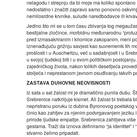
nelagodu i strepnju da bi moje ma koliko spontano
nedostatno i značiti zapravo samo ponovno oskvrnji
nemilosrdne krvnike, sulude naredbodavce ili krvav
Jedino što mi se u tom času zbivanja tog megaužasa 
bestijalne zločince, morbidnu međunarodnu “protuza
pred izmasakriranim i kriomice zakopanim, meni 
iznenađujuću grižnju savjest kao suvremenik tih mo
prošlosti i u Auschwitzu, već u sadašnjosti i u Sr
u svojoj ljudskoj biti i u svom političkom postojanj
zajedničkog života, nakon tolikih desetljeća prove
stoljeća i neprestanom javnom osuđivanju takvih 
ZASTAVA DUHOVNE NEOVISNOSTI
Iz sata u sat žalost mi je dramatično punila dušu. Š
Srebrenice natkriljuje kismet. Ali žalost bi trebala b
nepristranu poruku iz dubina Byronovog poetskog 
činio kao zahtjev za njenim podvrgavanjem jeziku i 
prirode ljudske empatije. Srebrenica zahtijeva viš
gestama. Traži da iznova definiramo “ja identitet” i 
stvarno želimo pripadati.