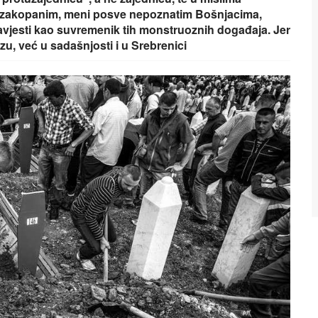
ce zakopanim, meni posve nepoznatim Bošnjacima,
avjesti kao suvremenik tih monstruoznih događaja. Jer
zu, već u sadašnjosti i u Srebrenici