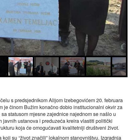
čelu s predsjednikom Alijom Izebegovićem 20. februara
im je činom Bužim konačno dobio institucionalni okvir za
je sa statusom mjesne zajednice najednom se našlo u
javnih ustanova i preduzeća kreira vlastiti politički
rukturu koja će omogućavati kvalitetniji društveni život.
 koji su “život značili” lokalnom stanovništvu. Izgradnja