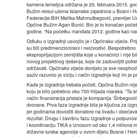
kamena temeljca održana je 20. februara 2015. godi
Bužim reisul-ulema Islamske zajednice u Bosni i H
Federacije BiH Melika Mahmutbegović, premijer Un
Općine Bužim Agan Bunić. Bio je to konačan početa
godine. “Na početku mandata 2012. godine kao nač
Odluku o izgradnji usvojilo je i Općinsko vijeće. Pr
su bili predimenzionirani i neizvodivi. Bespotreb
eksproprijacijom zemljišta koje u konačnici i nije bi
novog projektnog rješenja, koje će zadovoljiti potr
održavati. Općinsko vijeće donijelo je sve neophod
saziv razumio je viziju i način izgradnje koji im je 
Kada je izgradnja trebala početi, Općina Bužim nij
koju je bilo potrebno oko 700 hiljada maraka. “Ta s
način finansiranja pristala je kompanija ‘Širbegović’
dvorane. Prva faza izgradnje bila je ključna za izgrad
jer godinama dovoditi donatore na livadu i obećavat
rezultat. Drugu i završnu fazu izgradnje u potpuno
i koordinaciju TIKA s iznosom od oko 1,4 miliona m
državne turske agencije u ovom dijelu Bosne i Herc