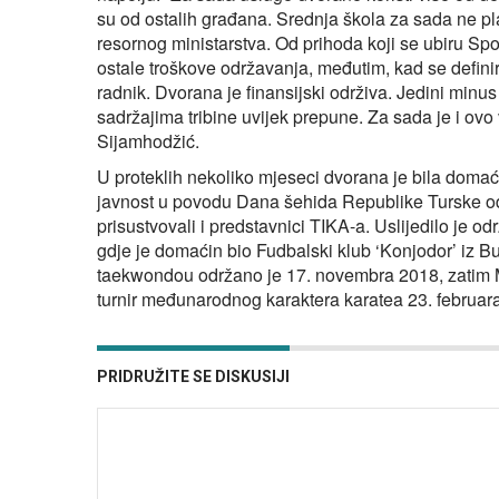
su od ostalih građana. Srednja škola za sada ne pl
resornog ministarstva. Od prihoda koji se ubiru Sp
ostale troškove održavanja, međutim, kad se definir
radnik. Dvorana je finansijski održiva. Jedini minus
sadržajima tribine uvijek prepune. Za sada je i ovo
Sijamhodžić.
U proteklih nekoliko mjeseci dvorana je bila domać
javnost u povodu Dana šehida Republike Turske od
prisustvovali i predstavnici TIKA-a. Uslijedilo je 
gdje je domaćin bio Fudbalski klub ‘Konjodor’ iz Bu
taekwondou održano je 17. novembra 2018, zatim M
turnir međunarodnog karaktera karatea 23. februar
PRIDRUŽITE SE DISKUSIJI