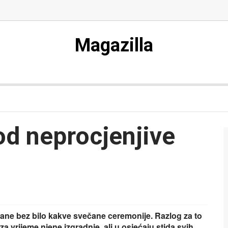
Magazilla
od neprocjenjive
ane bez bilo kakve svečane ceremonije. Razlog za to
 za vrijeme njene izgradnje, ali u osjećaju stida svih