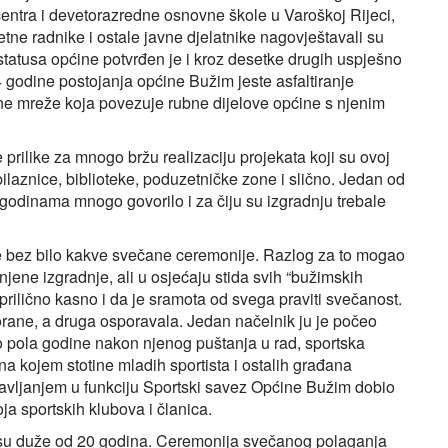
ntra i devetorazredne osnovne škole u Varoškoj Rijeci,
tne radnike i ostale javne djelatnike nagovještavali su
tatusa općine potvrđen je i kroz desetke drugih uspješno
4 godine postojanja općine Bužim jeste asfaltiranje
tne mreže koja povezuje rubne dijelove općine s njenim
prilike za mnogo bržu realizaciju projekata koji su ovoj
ilaznice, biblioteke, poduzetničke zone i slično. Jedan od
e godinama mnogo govorilo i za čiju su izgradnju trebale
 bez bilo kakve svečane ceremonije. Razlog za to mogao
me njene izgradnje, ali u osjećaju stida svih “bužimskih
prilično kasno i da je sramota od svega praviti svečanost.
orane, a druga osporavala. Jedan načelnik ju je počeo
oko pola godine nakon njenog puštanja u rad, sportska
 na kojem stotine mladih sportista i ostalih građana
avljanjem u funkciju Sportski savez Općine Bužim dobio
a sportskih klubova i članica.
 su duže od 20 godina. Ceremonija svečanog polaganja