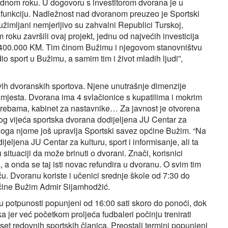
rdnom roku. U dogovoru s investitorom dvorana je u
 u funkciju. Nadležnost nad dvoranom preuzeo je Sportski
imljani nemjerljivo su zahvalni Republici Turskoj,
 roku završili ovaj projekt, jednu od najvećih investicija
1.400.000 KM. Tim činom Bužimu i njegovom stanovništvu
io sport u Bužimu, a samim tim i život mladih ljudi”,
ih dvoranskih sportova. Njene unutrašnje dimenzije
 mjesta. Dvorana ima 4 svlačionice s kupatilima i mokrim
rebama, kabinet za nastavnike… Za javnost je otvorena
og vijeća sportska dvorana dodijeljena JU Centar za
razloga njome još upravlja Sportski savez općine Bužim. “Na
eljena JU Centar za kulturu, sport i informisanje, ali ta
 situaciji da može brinuti o dvorani. Znači, korisnici
a onda se taj isti novac refundira u dvoranu. O svim tim
u. Dvoranu koriste i učenici srednje škole od 7:30 do
pćine Bužim Admir Sijamhodžić.
i u potpunosti popunjeni od 16:00 sati skoro do ponoći, dok
 jer već početkom proljeća fudbaleri počinju trenirati
set redovnih sportskih članica. Preostali termini popunjeni