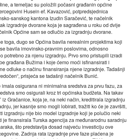
ne, a temeljac su položili počasni građanin općine
ercegovini Husein ef. Kavazović, potpredsjednica
sko-sanskog kantona Izudin Saračević, te načelnik
k izgradnje dvorane koja je sagrađena u roku od dvije
elnik Općine sam se odlučio za izgradnju dvorane.
ije toga, dugo se Općina bavila nerealnim projektima koji
no se bavila imovinsko-pravnim poslovima, odnosno
lo potrebno za njenu izgradnju. Prvo smo pristupili izradi
ebe građana Bužima i koje ćemo moći isfinansirati i
ne odluke o načinu finansiranja njene izgradnje. Tadašnji
predočen”, prisjeća se tadašnji načelnik Bunić.
e imala osigurana ni minimalna sredstva za prvu fazu, za
redstva smo osigurali kroz tri općinska budžeta. Na takav
 iz Gračanice, koja je, na neki način, kreditirala izgradnju
nju, jer kasnije smo mogli lobirati, tražiti ko će je završiti,
i izgradnju nije bio model izgradnje koji je polučio neki
sti je finansirala Turska agencija za međunarodnu saradnju
araka, što predstavlja dosad najveću investiciju ove
egovine. Zadnja rata izgradnje prve faze plaćena je