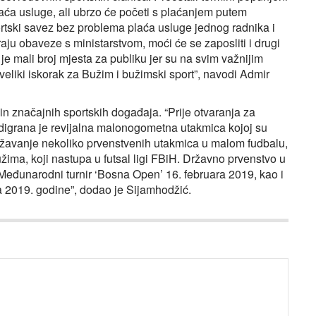
aća usluge, ali ubrzo će početi s plaćanjem putem
ortski savez bez problema plaća usluge jednog radnika i
aju obaveze s ministarstvom, moći će se zaposliti i drugi
 je mali broj mjesta za publiku jer su na svim važnijim
 veliki iskorak za Bužim i bužimski sport”, navodi Admir
in značajnih sportskih događaja. “Prije otvaranja za
igrana je revijalna malonogometna utakmica kojoj su
održavanje nekoliko prvenstvenih utakmica u malom fudbalu,
žima, koji nastupa u futsal ligi FBiH. Državno prvenstvo u
eđunarodni turnir ‘Bosna Open’ 16. februara 2019, kao i
a 2019. godine”, dodao je Sijamhodžić.