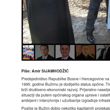
Piše: Amir SIJAMHODŽIĆ
Predsjedništvo Republike Bosne i Hercegovine na 
1995. godine Bužimu je dodijelilo status općine. T
brži društveno-ekonomski razvoj. Prijeratno nasel
situaciji da putem općinskog organa uprave i ostalih 
ambijent i intenzivnije i užurbanije izgrađuje infrast
Poslije je Bužim dobio nekoliko kapitalnih projekata