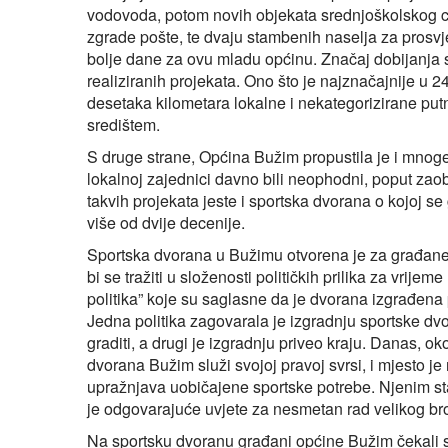
vodovoda, potom novih objekata srednjoškolskog ce
zgrade pošte, te dvaju stambenih naselja za prosvje
bolje dane za ovu mladu općinu. Značaj dobijanja s
realiziranih projekata. Ono što je najznačajnije u 2
desetaka kilometara lokalne i nekategorizirane pu
središtem.
S druge strane, Općina Bužim propustila je i mnoge 
lokalnoj zajednici davno bili neophodni, poput zaob
takvih projekata jeste i sportska dvorana o kojoj s
više od dvije decenije.
Sportska dvorana u Bužimu otvorena je za građane
bi se tražiti u složenosti političkih prilika za vrije
politika” koje su saglasne da je dvorana izgrađena 
Jedna politika zagovarala je izgradnju sportske dv
graditi, a drugi je izgradnju priveo kraju. Danas, 
dvorana Bužim služi svojoj pravoj svrsi, i mjesto je
upražnjava uobičajene sportske potrebe. Njenim st
je odgovarajuće uvjete za nesmetan rad velikog broj
Na sportsku dvoranu građani općine Bužim čekali