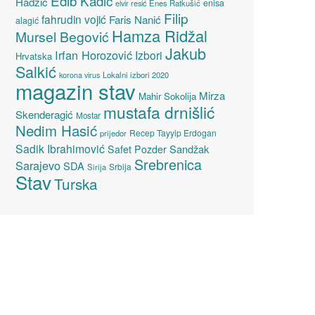
Edib Kadić
Hadžić
enisa
elvir resić
Enes Ratkušić
Filip
fahrudin vojić
Faris Nanić
alagić
Hamza Ridžal
Mursel Begović
Jakub
Irfan Horozović
Izbori
Hrvatska
Salkić
Lokalni izbori 2020
korona virus
magazin stav
Mirza
Mahir Sokolija
mustafa drnišlić
Skenderagić
Mostar
Nedim Hasić
Recep Tayyip Erdogan
prijedor
Sadik Ibrahimović
Sandžak
Safet Pozder
Srebrenica
Sarajevo
SDA
Srbija
Sirija
Stav
Turska