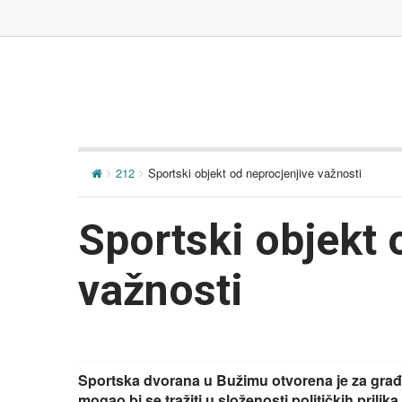
212
Sportski objekt od neprocjenjive važnosti
Sportski objekt 
važnosti
Sportska dvorana u Bužimu otvorena je za građ
mogao bi se tražiti u složenosti političkih prilika