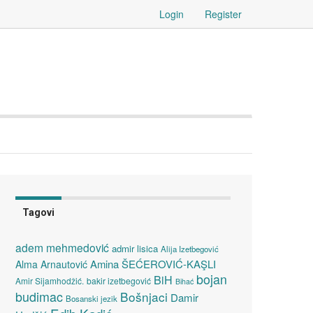
Login
Register
Tagovi
adem mehmedović
admir lisica
Alija Izetbegović
Amina ŠEĆEROVIĆ-KAŞLI
Alma Arnautović
bojan
BiH
Amir Sijamhodžić.
bakir izetbegović
Bihać
budimac
Bošnjaci
Damir
Bosanski jezik