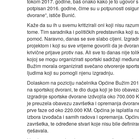
tokom 2017. godine, baš onako kako je to ugovor s
potpisan 2016. godine, čime su u potpunosti osigu
dvorane”, ističe Bunić.
Kaže da su ih u svemu kritizirali oni koji nisu razum
tome. Tim saradnika i političkih predstavnika koji su 
pomoć. Naravno, danas se sve slabo cijeni. Izgradn
projektom i koji su sve vrijeme govorili da je dvor
krivične prijave protiv nas. Ali sve to danas nije t
kojoj se mogu organizirati sportski sadržaji međuna
Bužim morala organizirati svečano otvorenje sports
ljudima koji su pomogli njenu izgradnju.
Dolaskom na poziciju načelnika Općine Bužim 2016.
na sportskoj dvorani, te dio duga koji je bio obavez
izgradnje sportske dvorane izdvojila oko 700.000 
je preuzela obavezu završetka i opremanja dvoran
prve faze od oko 220.000 KM. Općina je isplatila n
izbora izvođača i samih radova i opremanja. Općin
završetka, te određene stvari koje nisu bile defi
rješavala.