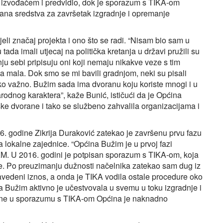
 izvođačem i predvidio, dok je sporazum s TIKA-om
rana sredstva za završetak izgradnje i opremanje
jeli značaj projekta i ono što se radi. “Nisam bio sam u
tada imali utjecaj na politička kretanja u državi pružili su
ju sebi pripisuju oni koji nemaju nikakve veze s tim
ana mala. Dok smo se mi bavili gradnjom, neki su pisali
oliko važno. Bužim sada ima dvoranu koju koriste mnogi i u
rodnog karaktera”, kaže Bunić, ističući da je Općina
ke dvorane i tako se službeno zahvalila organizacijama i
 godine Zikrija Duraković zatekao je završenu prvu fazu
a lokalne zajednice. “Općina Bužim je u prvoj fazi
KM. U 2016. godini je potpisan sporazum s TIKA-om, koja
e. Po preuzimanju dužnosti načelnika zatekao sam dug iz
avedeni iznos, a onda je TIKA vodila ostale procedure oko
a Bužim aktivno je učestvovala u svemu u toku izgradnje i
nirane u sporazumu s TIKA-om Općina je naknadno