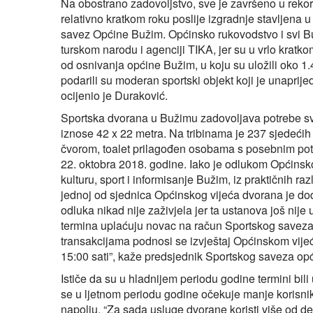
Na obostrano zadovoljstvo, sve je završeno u reko
relativno kratkom roku poslije izgradnje stavljena
savez Općine Bužim. Općinsko rukovodstvo i svi Buž
turskom narodu i agenciji TIKA, jer su u vrlo kratkom
od osnivanja općine Bužim, u koju su uložili oko 
podarili su moderan sportski objekt koji je unaprijed
ocijenio je Duraković.
Sportska dvorana u Bužimu zadovoljava potrebe sv
iznose 42 x 22 metra. Na tribinama je 237 sjedećih
čvorom, toalet prilagođen osobama s posebnim pot
22. oktobra 2018. godine. Iako je odlukom Općinsk
kulturu, sport i informisanje Bužim, iz praktičnih 
jednoj od sjednica Općinskog vijeća dvorana je dodij
odluka nikad nije zaživjela jer ta ustanova još nije u
termina uplaćuju novac na račun Sportskog saveza, 
transakcijama podnosi se izvještaj Općinskom vijeć
15:00 sati”, kaže predsjednik Sportskog saveza o
Ističe da su u hladnijem periodu godine termini bil
se u ljetnom periodu godine očekuje manje korisnika
napolju. “Za sada usluge dvorane koristi više od de