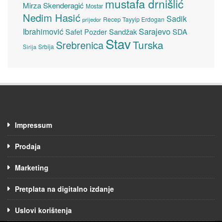
mustafa drnišlić
Mirza Skenderagić
Mostar
Nedim Hasić
Sadik
Recep Tayyip Erdogan
prijedor
Sarajevo
Ibrahimović
Sandžak
SDA
Safet Pozder
Stav
Turska
Srebrenica
Srbija
Sirija
Impressum
Prodaja
Marketing
Pretplata na digitalno izdanje
Uslovi korištenja