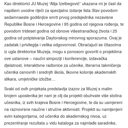
Kao direktorici JU Muzej “Alija Izetbegović” ukazana mi je čast da
napišem uvodne riječi za specijalno izdanje lista
Stav
povodom
sedamnaeste godišnjice smrti prvog predsjednika nezavisne
Republike Bosne i Hercegovine i 95 godina od njegova rođenja, te
povodom trideset godina od obnove višestranačkog života i 25
godina od potpisivanja Daytonskog mirovnog sporazuma. Ovaj je
zadatak i privilegija i velika odgovornost. Obraćajući se čitaocima
iz ugla direktorice Muzeja, mogu s ponosom govoriti o projektima
ove ustanove – naučni simpoziji i konferencije, izdavačka
djelatnost, interaktivne radionice za učenike, literarna takmičenja
učenika osnovnih i srednjih škola, likovne kolonije akademskih
slikara, umjetničke izložbe…
Svaki od ovih projekata predstavlja izazov za Muzej s malim
brojem uposlenika jer nam je cilj da projekti obuhvate više stotina
učesnika, iz svih krajeva Bosne i Hercegovine, te da su usmjereni
na raznovrsne naučne i stručne aktivnosti. Projekti su namijenjeni
svim kategorijama, od učenika do akademskog nivoa, uz
prezentiranje rezultata u vidu kataloga za najmlađe saradnike,