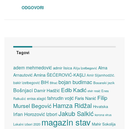
ODGOVORI
Tagovi
adem mehmedović
Alma
admir lisica
Alija Izetbegović
Amina ŠEĆEROVIĆ-KAŞLI
Arnautović
Amir Sijamhodžić.
bojan budimac
BiH
bakir izetbegović
Bosanski jezik
Bihać
Edib Kadić
Bošnjaci
Damir Hadžić
elvir resić
Enes
Filip
fahrudin vojić
Faris Nanić
enisa alagić
Ratkušić
Hamza Ridžal
Mursel Begović
Hrvatska
Jakub Salkić
Irfan Horozović
Izbori
korona virus
magazin stav
Mahir Sokolija
Lokalni izbori 2020