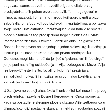
odgovara, samozadovoljno navoditi prigodne citate prvog
predsjednika te ih potom brzo zaboraviti. To mnogo govori o
njima, a, nažalost, i o nama; o narodu koji sporo pamti a brzo
zaboravlja, o narodu koji podilazi svojim neprijateljima, a ponižava
svoje lidere i intelektualce. Poražavajuće je da nam više smetaju
ploče s citatima našeg predsjednika nego činjenica da u vlasti
imamo ratne zločince. Uzmimo u obzir činjenicu da glavni grad
Bosne i Hercegovine ne posjeduje nijedan cjeloviti trg ili značajniju
instituciju koji nose naziv po njenom prvom predsjedniku.
Odnosno, mogli bismo reći da je riječ o “polunazivu” ili “polutrgu”
jer je puni naziv Trg oslobođenja – “Alija Izetbegović”. Muzej “Alija
Izetbegović” jeste institucija, ali funkcionira i preživljava
zahvaljujući motivaciji i entuzijazmu svog malog kolektiva, a ne
zahvaljujući svesrdnoj pomoći države.
U Sarajevu ne postoji ulica, škola ili univerzitet koji nose ime prvog
predsjednika nezavisne Bosne i Hercegovine. Onog momenta
kada su postavljene skromne ploče s citatima Alije Izetbegovića u
Gimnazijskoj ulici nastao je skandal, a neki su nadobudno pozvali