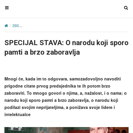
T
T
o
o
g
g
293
SPECIJAL STAVA: O narodu koji sporo pamti a brzo zaboravlja
g
g
l
l
SPECIJAL STAVA: O narodu koji sporo
e
e
n
n
pamti a brzo zaboravlja
a
a
v
v
i
i
g
g
Mnogi će, kada im to odgovara, samozadovoljno navoditi
a
a
prigodne citate prvog predsjednika te ih potom brzo
t
t
zaboraviti. To mnogo govori o njima, a, nažalost, i o nama; o
i
i
narodu koji sporo pamti a brzo zaboravlja, o narodu koji
o
o
podilazi svojim neprijateljima, a ponižava svoje lidere i
n
n
intelektualce