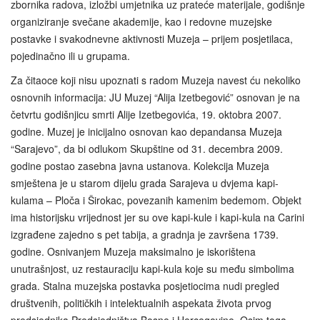
zbornika radova, izložbi umjetnika uz prateće materijale, godišnje
organiziranje svečane akademije, kao i redovne muzejske
postavke i svakodnevne aktivnosti Muzeja – prijem posjetilaca,
pojedinačno ili u grupama.
Za čitaoce koji nisu upoznati s radom Muzeja navest ću nekoliko
osnovnih informacija: JU Muzej “Alija Izetbegović” osnovan je na
četvrtu godišnjicu smrti Alije Izetbegovića, 19. oktobra 2007.
godine. Muzej je inicijalno osnovan kao depandansa Muzeja
“Sarajevo”, da bi odlukom Skupštine od 31. decembra 2009.
godine postao zasebna javna ustanova. Kolekcija Muzeja
smještena je u starom dijelu grada Sarajeva u dvjema kapi-
kulama – Ploča i Širokac, povezanih kamenim bedemom. Objekt
ima historijsku vrijednost jer su ove kapi-kule i kapi-kula na Carini
izgrađene zajedno s pet tabija, a gradnja je završena 1739.
godine. Osnivanjem Muzeja maksimalno je iskorištena
unutrašnjost, uz restauraciju kapi-kula koje su među simbolima
grada. Stalna muzejska postavka posjetiocima nudi pregled
društvenih, političkih i intelektualnih aspekata života prvog
predsjednika Predsjedništva Bosne i Hercegovine. Osim toga,