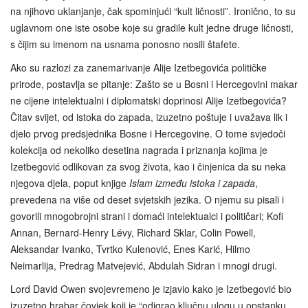
na njihovo uklanjanje, čak spominjući “kult ličnosti”. Ironično, to su
uglavnom one iste osobe koje su gradile kult jedne druge ličnosti,
s čijim su imenom na usnama ponosno nosili štafete.
Ako su razlozi za zanemarivanje Alije Izetbegovića političke
prirode, postavlja se pitanje: Zašto se u Bosni i Hercegovini makar
ne cijene intelektualni i diplomatski doprinosi Alije Izetbegovića?
Čitav svijet, od istoka do zapada, izuzetno poštuje i uvažava lik i
djelo prvog predsjednika Bosne i Hercegovine. O tome svjedoči
kolekcija od nekoliko desetina nagrada i priznanja kojima je
Izetbegović odlikovan za svog života, kao i činjenica da su neka
njegova djela, poput knjige
Islam između istoka i zapada
,
prevedena na više od deset svjetskih jezika. O njemu su pisali i
govorili mnogobrojni strani i domaći intelektualci i političari; Kofi
Annan, Bernard-Henry Lévy, Richard Sklar, Colin Powell,
Aleksandar Ivanko, Tvrtko Kulenović, Enes Karić, Hilmo
Neimarlija, Predrag Matvejević, Abdulah Sidran i mnogi drugi.
Lord David Owen svojevremeno je izjavio kako je Izetbegović bio
izuzetno hrabar čovjek koji je “odigrao ključnu ulogu u opstanku