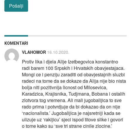
KOMENTARI
VLAHOMOR
16.10.2020.
Protiv lika i djela Alije Izetbegovica konstantno
radi barem 100 Srpskih i Hrvatskih obavjestajaca.
Mongi ce i penziju zaraditi od obavjestajnih sluzbi
radeci na tome da se dokaze da Alija nije bio nista
bolja niti pozitivnija licnost od Milosevica,
Karadzica, Krajisnika, Tudjmana, Bobana i ostalih
zlotvora tog vremena. Ali mali jugobalijica to sve
rado prima i potvrdjuje da bi dokazao da on nije
‘nacionalista.’ Jugobalijica je najsretniji kada se
ulizuje uz ‘rakijicu’ sjeci ispod titove slike i govori
o tome kako su ‘sve tri strane cinile zlocine.’