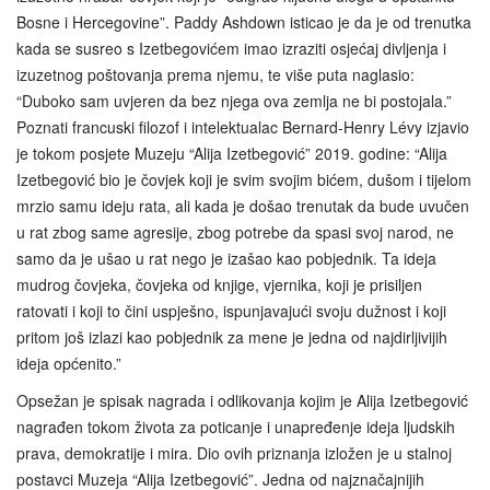
Bosne i Hercegovine”. Paddy Ashdown isticao je da je od trenutka
kada se susreo s Izetbegovićem imao izraziti osjećaj divljenja i
izuzetnog poštovanja prema njemu, te više puta naglasio:
“Duboko sam uvjeren da bez njega ova zemlja ne bi postojala.”
Poznati francuski filozof i intelektualac Bernard-Henry Lévy izjavio
je tokom posjete Muzeju “Alija Izetbegović” 2019. godine: “Alija
Izetbegović bio je čovjek koji je svim svojim bićem, dušom i tijelom
mrzio samu ideju rata, ali kada je došao trenutak da bude uvučen
u rat zbog same agresije, zbog potrebe da spasi svoj narod, ne
samo da je ušao u rat nego je izašao kao pobjednik. Ta ideja
mudrog čovjeka, čovjeka od knjige, vjernika, koji je prisiljen
ratovati i koji to čini uspješno, ispunjavajući svoju dužnost i koji
pritom još izlazi kao pobjednik za mene je jedna od najdirljivijih
ideja općenito.”
Opsežan je spisak nagrada i odlikovanja kojim je Alija Izetbegović
nagrađen tokom života za poticanje i unapređenje ideja ljudskih
prava, demokratije i mira. Dio ovih priznanja izložen je u stalnoj
postavci Muzeja “Alija Izetbegović”. Jedna od najznačajnijih