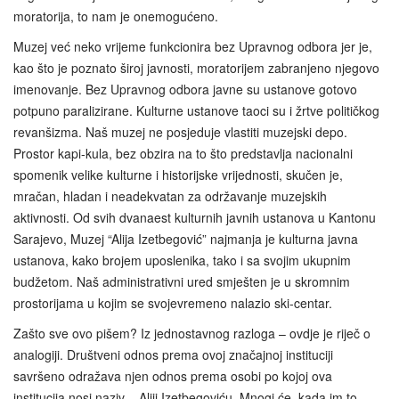
moratorija, to nam je onemogućeno.
Muzej već neko vrijeme funkcionira bez Upravnog odbora jer je,
kao što je poznato široj javnosti, moratorijem zabranjeno njegovo
imenovanje. Bez Upravnog odbora javne su ustanove gotovo
potpuno paralizirane. Kulturne ustanove taoci su i žrtve političkog
revanšizma. Naš muzej ne posjeduje vlastiti muzejski depo.
Prostor kapi-kula, bez obzira na to što predstavlja nacionalni
spomenik velike kulturne i historijske vrijednosti, skučen je,
mračan, hladan i neadekvatan za održavanje muzejskih
aktivnosti. Od svih dvanaest kulturnih javnih ustanova u Kantonu
Sarajevo, Muzej “Alija Izetbegović” najmanja je kulturna javna
ustanova, kako brojem uposlenika, tako i sa svojim ukupnim
budžetom. Naš administrativni ured smješten je u skromnim
prostorijama u kojim se svojevremeno nalazio ski-centar.
Zašto sve ovo pišem? Iz jednostavnog razloga – ovdje je riječ o
analogiji. Društveni odnos prema ovoj značajnoj instituciji
savršeno odražava njen odnos prema osobi po kojoj ova
institucija nosi naziv – Aliji Izetbegoviću. Mnogi će, kada im to