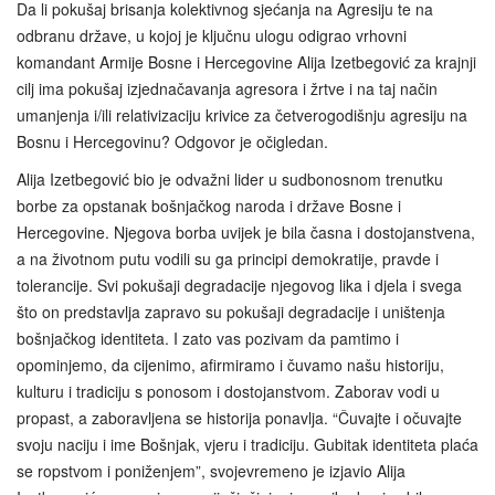
Da li pokušaj brisanja kolektivnog sjećanja na Agresiju te na
odbranu države, u kojoj je ključnu ulogu odigrao vrhovni
komandant Armije Bosne i Hercegovine Alija Izetbegović za krajnji
cilj ima pokušaj izjednačavanja agresora i žrtve i na taj način
umanjenja i/ili relativizaciju krivice za četverogodišnju agresiju na
Bosnu i Hercegovinu? Odgovor je očigledan.
Alija Izetbegović bio je odvažni lider u sudbonosnom trenutku
borbe za opstanak bošnjačkog naroda i države Bosne i
Hercegovine. Njegova borba uvijek je bila časna i dostojanstvena,
a na životnom putu vodili su ga principi demokratije, pravde i
tolerancije. Svi pokušaji degradacije njegovog lika i djela i svega
što on predstavlja zapravo su pokušaji degradacije i uništenja
bošnjačkog identiteta. I zato vas pozivam da pamtimo i
opominjemo, da cijenimo, afirmiramo i čuvamo našu historiju,
kulturu i tradiciju s ponosom i dostojanstvom. Zaborav vodi u
propast, a zaboravljena se historija ponavlja. “Čuvajte i očuvajte
svoju naciju i ime Bošnjak, vjeru i tradiciju. Gubitak identiteta plaća
se ropstvom i poniženjem”, svojevremeno je izjavio Alija