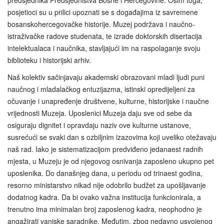
posjetioci su u prilici upoznati se s događajima iz savremene
bosanskohercegovačke historije. Muzej podržava i naučno-
istraživačke radove studenata, te izrade doktorskih disertacija
intelektualaca i naučnika, stavljajući im na raspolaganje svoju
biblioteku i historijski arhiv.
Naš kolektiv sačinjavaju akademski obrazovani mladi ljudi puni
naučnog i mladalačkog entuzijazma, istinski opredijeljeni za
očuvanje i unapređenje društvene, kulturne, historijske i naučne
vrijednosti Muzeja. Uposlenici Muzeja daju sve od sebe da
osiguraju dignitet i opravdaju naziv ove kulturne ustanove,
susrećući se svaki dan s ozbiljnim izazovima koji uveliko otežavaju
naš rad. Iako je sistematizacijom predviđeno jedanaest radnih
mjesta, u Muzeju je od njegovog osnivanja zaposleno ukupno pet
uposlenika. Do današnjeg dana, u periodu od trinaest godina,
resorno ministarstvo nikad nije odobrilo budžet za upošljavanje
dodatnog kadra. Da bi ovako važna institucija funkcionirala, a
trenutno ima minimalan broj zaposlenog kadra, neophodno je
angažirati vanjske saradnike. Međutim, zbog nedavno usvojenog