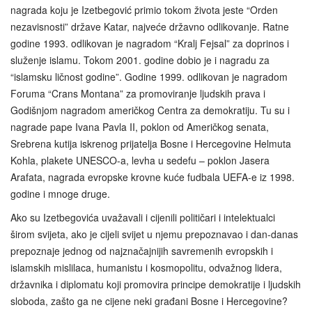
nagrada koju je Izetbegović primio tokom života jeste “Orden
nezavisnosti” države Katar, najveće državno odlikovanje. Ratne
godine 1993. odlikovan je nagradom “Kralj Fejsal” za doprinos i
služenje islamu. Tokom 2001. godine dobio je i nagradu za
“islamsku ličnost godine”. Godine 1999. odlikovan je nagradom
Foruma “Crans Montana” za promoviranje ljudskih prava i
Godišnjom nagradom američkog Centra za demokratiju. Tu su i
nagrade pape Ivana Pavla II, poklon od Američkog senata,
Srebrena kutija iskrenog prijatelja Bosne i Hercegovine Helmuta
Kohla, plakete UNESCO-a, levha u sedefu – poklon Jasera
Arafata, nagrada evropske krovne kuće fudbala UEFA-e iz 1998.
godine i mnoge druge.
Ako su Izetbegovića uvažavali i cijenili političari i intelektualci
širom svijeta, ako je cijeli svijet u njemu prepoznavao i dan-danas
prepoznaje jednog od najznačajnijih savremenih evropskih i
islamskih mislilaca, humanistu i kosmopolitu, odvažnog lidera,
državnika i diplomatu koji promovira principe demokratije i ljudskih
sloboda, zašto ga ne cijene neki građani Bosne i Hercegovine?