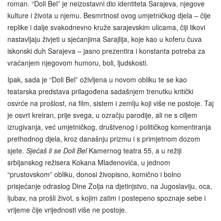
roman. “Doli Bel” je neizostavni dio identiteta Sarajeva, njegove
kulture i života u njemu. Besmrtnost ovog umjetničkog djela – čije
replike i dalje svakodnevno kruže sarajevskim ulicama, čiji likovi
nastavljaju živjeti u sjećanjima Sarajlija, koje kao u koferu čuva
iskonski duh Sarajeva – jasno prezentira i konstanta potreba za
vraćanjem njegovom humoru, boli, ljudskosti.
Ipak, sada je “Doli Bel” oživljena u novom obliku te se kao
teatarska predstava prilagođena sadašnjem trenutku kritički
osvrće na prošlost, na film, sistem i zemlju koji više ne postoje. Taj
je osvrt kreiran, prije svega, u ozračju parodije, ali ne s ciljem
izrugivanja, već umjetničkog, društvenog i političkog komentiranja
prethodnog djela, kroz današnju prizmu i s primjetnom dozom
sjete.
Sjećaš li se Doli Bel
Kamernog teatra 55, a u režiji
srbijanskog režisera Kokana Mladenovića, u jednom
“prustovskom” obliku, donosi živopisno, komično i bolno
prisjećanje odraslog Dine Zolja na djetinjstvo, na Jugoslaviju, oca,
ljubav, na prošli život, s kojim zatim i postepeno spoznaje sebe i
vrijeme čije vrijednosti više ne postoje.