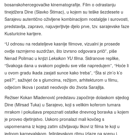
bosanskohercegovačke kinematografije. Film o odrastanju
tinejdžera Dine (Slavko Štimac), u kojem su teške šezdesete u
Sarajevu autentično oživljene kombinacijom nostalgije i surovosti,
predstavlja, zapravo, najuvjerljivije djelo prve, tzv. sarajevske faze
Kusturicine karijere.
“U odnosu na redateljeve kasnije filmove, vizualni je prosede
ovdje razmjerno suzdržan, što izvrsno odgovara priči”, piše
Nenad Polimac u knjizi
Leksikon YU filma
. Sidranove replike,
“Svakoga dana u svakom pogledu sve više napredujem”, “Hoće li
u ovom gradu ikada zasjati sunce kako treba”, “Šta si zin’o k’o
peš?”, saživjet će s glumcima, režijom, arhitekturom u filmu,
odjećom likova i postati neodvojiv dio života Sarajlija.
Režiser Kokan Mladenović predstavu započinje dolaskom sijedog
Dine (Mirsad Tuka) u Sarajevo, koji s velikim koferom tumara
mrakom i pokušava prepoznati ostatke dnevnog boravka u kojem
je proveo djetinjstvo. Uskoro pronalazi mali kovčeg s
uspomenama iz kojeg zatim oživljavaju likovi iz filma te koji u
jednom karnevalskom, felinijevskom ritmu izlaze na scenu i,