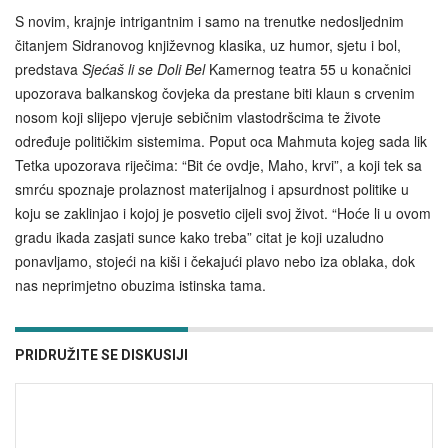
S novim, krajnje intrigantnim i samo na trenutke nedosljednim
čitanjem Sidranovog književnog klasika, uz humor, sjetu i bol,
predstava
Sjećaš li se Doli Bel
Kamernog teatra 55 u konačnici
upozorava balkanskog čovjeka da prestane biti klaun s crvenim
nosom koji slijepo vjeruje sebičnim vlastodršcima te živote
određuje političkim sistemima. Poput oca Mahmuta kojeg sada lik
Tetka upozorava riječima: “Bit će ovdje, Maho, krvi”, a koji tek sa
smrću spoznaje prolaznost materijalnog i apsurdnost politike u
koju se zaklinjao i kojoj je posvetio cijeli svoj život. “Hoće li u ovom
gradu ikada zasjati sunce kako treba” citat je koji uzaludno
ponavljamo, stojeći na kiši i čekajući plavo nebo iza oblaka, dok
nas neprimjetno obuzima istinska tama.
PRIDRUŽITE SE DISKUSIJI