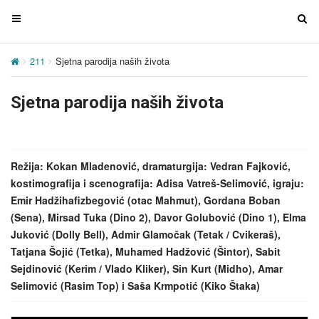
T
T
o
o
g
g
211
Sjetna parodija naših života
g
g
l
l
Sjetna parodija naših života
e
e
n
n
a
a
v
v
Režija: Kokan Mladenović, dramaturgija: Vedran Fajković,
i
i
kostimografija i scenografija: Adisa Vatreš-Selimović, igraju:
g
g
Emir Hadžihafizbegović (otac Mahmut), Gordana Boban
a
a
(Sena), Mirsad Tuka (Dino 2), Davor Golubović (Dino 1), Elma
t
t
Juković (Dolly Bell), Admir Glamočak (Tetak / Cvikeraš),
i
i
Tatjana Šojić (Tetka), Muhamed Hadžović (Šintor), Sabit
o
o
Sejdinović (Kerim / Vlado Kliker), Sin Kurt (Midho), Amar
n
n
Selimović (Rasim Top) i Saša Krmpotić (Kiko Štaka)