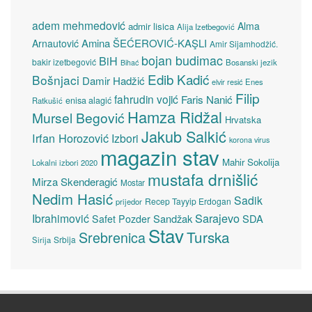
adem mehmedović
Alma
admir lisica
Alija Izetbegović
Amina ŠEĆEROVIĆ-KAŞLI
Arnautović
Amir Sijamhodžić.
bojan budimac
BiH
bakir izetbegović
Bosanski jezik
Bihać
Edib Kadić
Bošnjaci
Damir Hadžić
elvir resić
Enes
Filip
fahrudin vojić
Faris Nanić
enisa alagić
Ratkušić
Hamza Ridžal
Mursel Begović
Hrvatska
Jakub Salkić
Irfan Horozović
Izbori
korona virus
magazin stav
Mahir Sokolija
Lokalni izbori 2020
mustafa drnišlić
Mirza Skenderagić
Mostar
Nedim Hasić
Sadik
Recep Tayyip Erdogan
prijedor
Sarajevo
Ibrahimović
Sandžak
SDA
Safet Pozder
Stav
Turska
Srebrenica
Srbija
Sirija