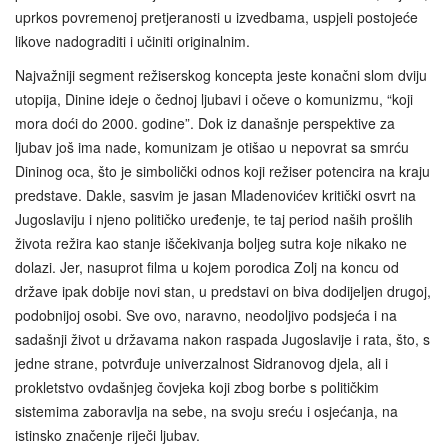
uprkos povremenoj pretjeranosti u izvedbama, uspjeli postojeće
likove nadograditi i učiniti originalnim.
Najvažniji segment režiserskog koncepta jeste konačni slom dviju
utopija, Dinine ideje o čednoj ljubavi i očeve o komunizmu, “koji
mora doći do 2000. godine”. Dok iz današnje perspektive za
ljubav još ima nade, komunizam je otišao u nepovrat sa smrću
Dininog oca, što je simbolički odnos koji režiser potencira na kraju
predstave. Dakle, sasvim je jasan Mladenovićev kritički osvrt na
Jugoslaviju i njeno političko uređenje, te taj period naših prošlih
života režira kao stanje iščekivanja boljeg sutra koje nikako ne
dolazi. Jer, nasuprot filma u kojem porodica Zolj na koncu od
države ipak dobije novi stan, u predstavi on biva dodijeljen drugoj,
podobnijoj osobi. Sve ovo, naravno, neodoljivo podsjeća i na
sadašnji život u državama nakon raspada Jugoslavije i rata, što, s
jedne strane, potvrđuje univerzalnost Sidranovog djela, ali i
prokletstvo ovdašnjeg čovjeka koji zbog borbe s političkim
sistemima zaboravlja na sebe, na svoju sreću i osjećanja, na
istinsko značenje riječi ljubav.