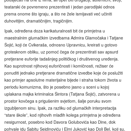
teatarski će povremeno prezentirati i jedan parodijski odnos
prema onome što igraju, a što ne žele ismijavati već učiniti
duhovitijim, dramatičnijim, tragičnijim.
Ipak, određena doza karikaturalnosti bit će primjetna u
maestralnim glumačkim izvedbama Admira Glamočaka i Tatjane
Šojić, koji će Cvikeraša, odnosno Upravnicu, kreirati u gotovo
grotesknom obliku, uz pomoć čega će prezentirati sav apsurd
pretjerane euforije tadašnjeg političkog i društvenog uređenja.
Kao suprotnost njihovoj euforičnosti i komičnosti, režiser će
ponuditi jednako pretjerane dramatične izvedbe koje će poslužiti
kao primjer apsolutne materijalne bijede i straha tokom života u
periodu komunizma, što je posebno jasno u sceni u kojoj
uplakana majka kriminalca Šintora (Tatjana Šojić), zatvorena u
prostor kovčega s prigušenim svjetlom, šalje poruku svom
izgubljenom sinu. Ipak, za razliku od glumačkih interpretacija
“stare škole”, kod njihovih mlađih kolega primjetna je određena
nesigurnost, posebno kod Davora Golubovića kao Dine, dok
pohvale idu Sabitu Sejdinoviću i Elmi Juković kao Doli Bel, koji su,