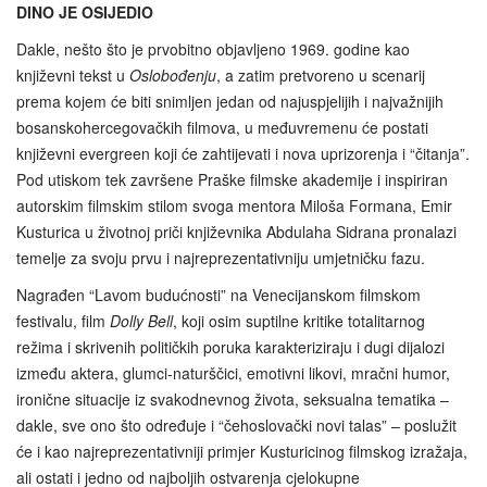
DINO JE OSIJEDIO
Dakle, nešto što je prvobitno objavljeno 1969. godine kao
književni tekst u
Oslobođenju
, a zatim pretvoreno u scenarij
prema kojem će biti snimljen jedan od najuspjelijih i najvažnijih
bosanskohercegovačkih filmova, u međuvremenu će postati
književni evergreen koji će zahtijevati i nova uprizorenja i “čitanja”.
Pod utiskom tek završene Praške filmske akademije i inspiriran
autorskim filmskim stilom svoga mentora Miloša Formana, Emir
Kusturica u životnoj priči književnika Abdulaha Sidrana pronalazi
temelje za svoju prvu i najreprezentativniju umjetničku fazu.
Nagrađen “Lavom budućnosti” na Venecijanskom filmskom
festivalu, film
Dolly Bell
, koji osim suptilne kritike totalitarnog
režima i skrivenih političkih poruka karakteriziraju i dugi dijalozi
između aktera, glumci-naturščici, emotivni likovi, mračni humor,
ironične situacije iz svakodnevnog života, seksualna tematika –
dakle, sve ono što određuje i “čehoslovački novi talas” – poslužit
će i kao najreprezentativniji primjer Kusturicinog filmskog izražaja,
ali ostati i jedno od najboljih ostvarenja cjelokupne