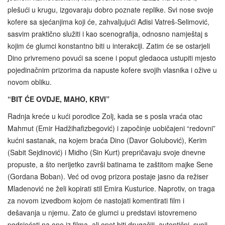
plešući u krugu, izgovaraju dobro poznate replike. Svi nose svoje
kofere sa sjećanjima koji će, zahvaljujući Adisi Vatreš-Selimović,
sasvim praktično služiti i kao scenografija, odnosno namještaj s
kojim će glumci konstantno biti u interakciji. Zatim će se ostarjeli
Dino privremeno povući sa scene i poput gledaoca ustupiti mjesto
pojedinačnim prizorima da napuste kofere svojih vlasnika i ožive u
novom obliku.
“BIT ĆE OVDJE, MAHO, KRVI”
Radnja kreće u kući porodice Zolj, kada se s posla vraća otac
Mahmut (Emir Hadžihafizbegović) i započinje uobičajeni “redovni”
kućni sastanak, na kojem braća Dino (Davor Golubović), Kerim
(Sabit Sejdinović) i Midho (Sin Kurt) prepričavaju svoje dnevne
propuste, a što nerijetko završi batinama te zaštitom majke Sene
(Gordana Boban). Već od ovog prizora postaje jasno da režiser
Mladenović ne želi kopirati stil Emira Kusturice. Naprotiv, on traga
za novom izvedbom kojom će nastojati komentirati film i
dešavanja u njemu. Zato će glumci u predstavi istovremeno
podsjećati na one iz filma, ali opet biti drugačiji, autentični, svoji,