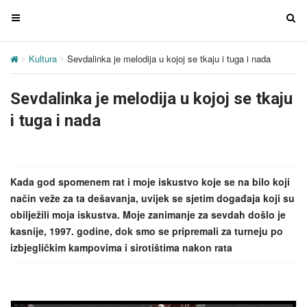
T
T
o
o
g
g
Kultura
Sevdalinka je melodija u kojoj se tkaju i tuga i nada
g
g
l
l
Sevdalinka je melodija u kojoj se tkaju
e
e
n
n
i tuga i nada
a
a
v
v
i
i
g
g
Kada god spomenem rat i moje iskustvo koje se na bilo koji
a
a
način veže za ta dešavanja, uvijek se sjetim događaja koji su
t
t
obilježili moja iskustva. Moje zanimanje za sevdah došlo je
i
i
kasnije, 1997. godine, dok smo se pripremali za turneju po
o
o
izbjegličkim kampovima i sirotištima nakon rata
n
n