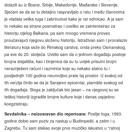
dolazili su iz Bosne, Srbije, Makedonije, Mađarske i Slovenije.
Sjećam se da se tu detaljno raspravljalo o ratu i među članovima
je vladala velika tuga i zabrinutost kako je rat odmicao. A ja sam
to nekako sa strane posmatrao i uveliko se zainteresirao za
historiju cijelog Balkana, pa sam mnogo vremena proveo
proučavajući njegovu složenu historiju. Istraživao sam i pronalazio
literaturu koja seže do Rimskog carstva, onda preko Osmanskog,
pa sve do 20. stoljeća. Uvidio sam da o jednom događaju postoje
brojna stajališta, kao i činjenica da su tu uvijek prisutni brojni
nerazriješeni računi i razmirice koje su nekako stalno tu i
posljednjih 100 godina neumoljivo prate taj prostor. U svakoj od
tih verzija činilo se da je Sarajevo epicentar, plamište svakog od
tih događaja. Stoga je zaključak bio jasan – na njegovoj su se
teškoj historiji izgradile brojne kulture koje i danas uspješno
koegzistiraju.
Sevdalnika – neizostavan dio repertoara:
Poslije toga, 1993.
godine dobio sam poziv za nastup u Budimpešti, a zatim i u
Zagrebu. Tu sam stekao svoje prvo muzičko iskustvo u “ratnoj