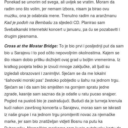
Ponekad se umorim od svega, ali uvijek se vratim. Moram da
radim ono što volim, jer nemam izbora, nisam ja birao ovu
muziku, ona je odabrala mene. Trenutno radim na aranžmanu
Kad je pođoh na Bembašu
za sljedeći CD. Planirao sam
Svebalkanski internetski koncert u januaru, pa ću se pozabaviti i
drugim pjesmama.
Cross at the Mostar Bridge:
To je bio prvi i posljednji put da sam
bio u Sarajevu i to pod očito nepovoljnim okolnostima. Kajem se
što nisam dobio priliku doživjeti ovaj grad u boljim vremenima. Iz
kratkog posjeta teško je izvući mnoge zaključke, ali ljudi su
izgledali obrazovani i zanimljivi. Sjećam se da me lokalni
“šahovski morski pas” žestoko pobijedio u šahu na jednom trgu.
Sjećam se i da sam bio smješten na gornjem spratu jedne
zgrade, kasnije sam saznao da je odatle u ratu pucao snajper.
Pogled na pustoš bio je zastrašujući. Budući da je turneja krenula
kući nakon završnog koncerta u Sarajevu, morao sam se iskrasti
iz naše grupe i na jednom trgu promijeniti novac za njemačke
marke, jer sam bio znatiželjan vidjeti Bosnu na putu ka
Dubrovniku. Njemačkim markama sam kupio autobusku kartu do