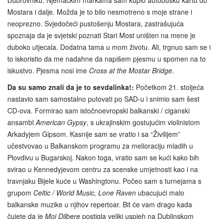
Mostara i dalje. Možda je to bilo nesmotreno s moje strane i
neoprezno. Svjedočeći pustošenju Mostara, zastrašujuća
spoznaja da je svjetski poznati Stari Most uništen na mene je
duboko utjecala. Dodatna tama u mom životu. Ali, trgnuo sam se i
to iskoristio da me nadahne da napišem pjesmu u spomen na to
iskustvo. Pjesma nosi ime
Cross at the Mostar Bridge
.
Da su samo znali da je to sevdalinka!:
Početkom 21. stoljeća
nastavio sam samostalno putovati po SAD-u i snimio sam šest
CD-ova. Formirao sam istočnoevropski balkanski / ciganski
ansambl
American Gypsy
, s ukrajinskim gostujućim violinistom
Arkadyjem Gipsom. Kasnije sam se vratio i sa “Živilijem”
učestvovao u Balkanskom programu za melioraciju mladih u
Plovdivu u Bugarskoj. Nakon toga, vratio sam se kući kako bih
svirao u Kennedyjevom centru za scenske umjetnosti kao i na
travnjaku Bijele kuće u Washingtonu. Počeo sam s turnejama s
grupom
Celtic / World Music, Lone Raven
ubacujući malo
balkanske muzike u njihov repertoar. Bit će vam drago kada
čujete da je
Moj Dilbere
postigla veliki uspjeh na Dublinskom