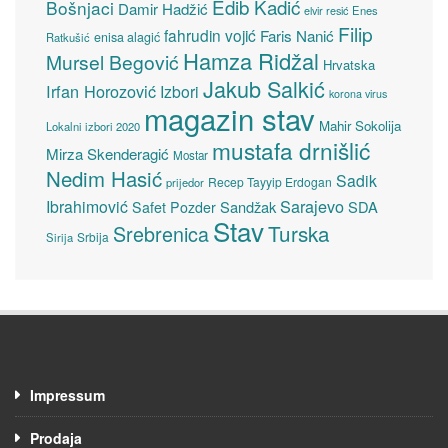
Edib Kadić
Bošnjaci
Damir Hadžić
elvir resić
Enes
Filip
fahrudin vojić
Faris Nanić
enisa alagić
Ratkušić
Hamza Ridžal
Mursel Begović
Hrvatska
Jakub Salkić
Irfan Horozović
Izbori
korona virus
magazin stav
Mahir Sokolija
Lokalni izbori 2020
mustafa drnišlić
Mirza Skenderagić
Mostar
Nedim Hasić
Sadik
Recep Tayyip Erdogan
prijedor
Sarajevo
Ibrahimović
Sandžak
SDA
Safet Pozder
Stav
Turska
Srebrenica
Srbija
Sirija
Impressum
Prodaja