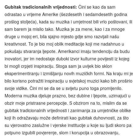
Gubitak tradicionalnih vrijednosti:
Čini se kao da sam
odrastao u vrijeme Amerike (šezdesetih i sedamdesetih godina
prošlog stoljeća), kada su muzika i umjetnost bili vrlo poštovani, ili
sam barem ja mislio tako. Muzika je za mene, kao i za mnoge
druge u mojoj eri, bila sjajno mjesto gdje smo razvijali našu
kreativnost. To je bio moj oblik meditacije koji me nadahnuo u
pokušaju stvaranja ljepote. Amerikanci imaju tendenciju da budu
inovatori, jer im nedostaje duboki izvor kulturne povijesti iz kojeg
bi mogli crpjeti inspiraciju. Stoga sam ja uvijek bio sklon
eksperimentiranju i izmišljanju novih muzičkih formi. Na kraju mi ​​je
bilo korisno potražiti inspiraciju u svjetskoj muzici kako bih proširio
svoje vidike. Čini mi se da se u svijetu puno toga promijenilo.
Moderna muzika djeluje prazno, bez dubine i ljepote, uzimajući u
obzir moje pristrasne percepcije. S obzirom na to, mislim da se
gubitak tradicionalnih vrijednosti i zanimanja za umjetničke oblike
koji ih odražavaju može definirati kao gubitak duhovnosti, za što
su vjerovatno zaslužne i vjerske institucije u koje su ljudi skoro pa
potpuno izgubili povjerenje, slom i korupcija u obrazovanju,