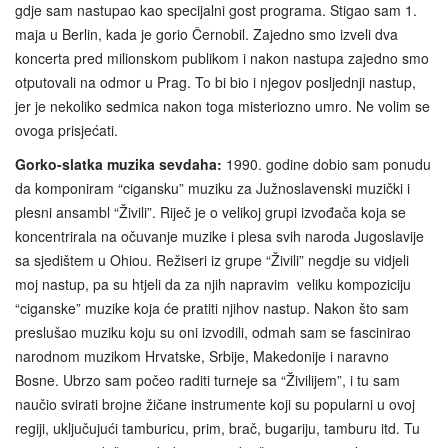
gdje sam nastupao kao specijalni gost programa. Stigao sam 1.
maja u Berlin, kada je gorio Černobil. Zajedno smo izveli dva
koncerta pred milionskom publikom i nakon nastupa zajedno smo
otputovali na odmor u Prag. To bi bio i njegov posljednji nastup,
jer je nekoliko sedmica nakon toga misteriozno umro. Ne volim se
ovoga prisjećati.
Gorko-slatka muzika sevdaha:
1990. godine dobio sam ponudu
da komponiram “cigansku” muziku za Južnoslavenski muzički i
plesni ansambl “Živili”. Riječ je o velikoj grupi izvođača koja se
koncentrirala na očuvanje muzike i plesa svih naroda Jugoslavije
sa sjedištem u Ohiou. Režiseri iz grupe “Živili” negdje su vidjeli
moj nastup, pa su htjeli da za njih napravim veliku kompoziciju
“ciganske” muzike koja će pratiti njihov nastup. Nakon što sam
preslušao muziku koju su oni izvodili, odmah sam se fascinirao
narodnom muzikom Hrvatske, Srbije, Makedonije i naravno
Bosne. Ubrzo sam počeo raditi turneje sa “Živilijem”, i tu sam
naučio svirati brojne žičane instrumente koji su popularni u ovoj
regiji, uključujući tamburicu, prim, brač, bugariju, tamburu itd. Tu