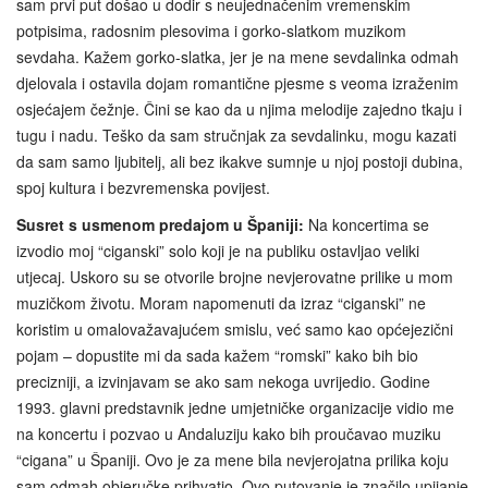
sam prvi put došao u dodir s neujednačenim vremenskim
potpisima, radosnim plesovima i gorko-slatkom muzikom
sevdaha. Kažem gorko-slatka, jer je na mene sevdalinka odmah
djelovala i ostavila dojam romantične pjesme s veoma izraženim
osjećajem čežnje. Čini se kao da u njima melodije zajedno tkaju i
tugu i nadu. Teško da sam stručnjak za sevdalinku, mogu kazati
da sam samo ljubitelj, ali bez ikakve sumnje u njoj postoji dubina,
spoj kultura i bezvremenska povijest.
Susret s usmenom predajom u Španiji:
Na koncertima se
izvodio moj “ciganski” solo koji je na publiku ostavljao veliki
utjecaj. Uskoro su se otvorile brojne nevjerovatne prilike u mom
muzičkom životu. Moram napomenuti da izraz “ciganski” ne
koristim u omalovažavajućem smislu, već samo kao općejezični
pojam – dopustite mi da sada kažem “romski” kako bih bio
precizniji, a izvinjavam se ako sam nekoga uvrijedio. Godine
1993. glavni predstavnik jedne umjetničke organizacije vidio me
na koncertu i pozvao u Andaluziju kako bih proučavao muziku
“cigana” u Španiji. Ovo je za mene bila nevjerojatna prilika koju
sam odmah objeručke prihvatio. Ovo putovanje je značilo upijanje