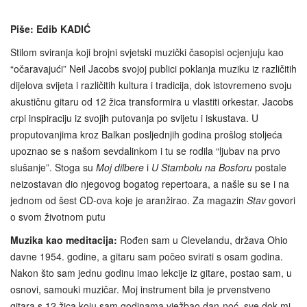
Piše: Edib KADIĆ
Stilom sviranja koji brojni svjetski muzički časopisi ocjenjuju kao
“očaravajući” Neil Jacobs svojoj publici poklanja muziku iz različitih
dijelova svijeta i različitih kultura i tradicija, dok istovremeno svoju
akustičnu gitaru od 12 žica transformira u vlastiti orkestar. Jacobs
crpi inspiraciju iz svojih putovanja po svijetu i iskustava. U
proputovanjima kroz Balkan posljednjih godina prošlog stoljeća
upoznao se s našom sevdalinkom i tu se rodila “ljubav na prvo
slušanje”. Stoga su
Moj dilbere
i
U Stambolu na Bosforu
postale
neizostavan dio njegovog bogatog repertoara, a našle su se i na
jednom od šest CD-ova koje je aranžirao. Za magazin
Stav
govori
o svom životnom putu
Muzika kao meditacija:
Rođen sam u Clevelandu, država Ohio
davne 1954. godine, a gitaru sam počeo svirati s osam godina.
Nakon što sam jednu godinu imao lekcije iz gitare, postao sam, u
osnovi, samouki muzičar. Moj instrument bila je prvenstveno
gitara s 12 žica koju sam godinama vježbao dan-noć, sve dok mi