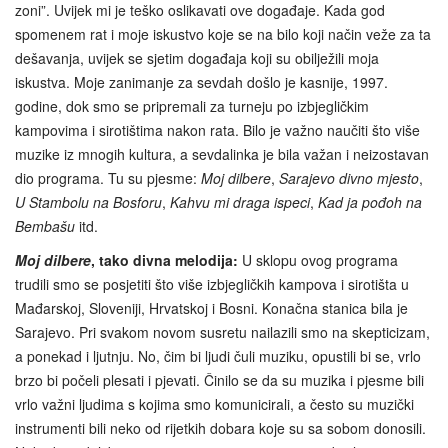
zoni”. Uvijek mi je teško oslikavati ove događaje. Kada god
spomenem rat i moje iskustvo koje se na bilo koji način veže za ta
dešavanja, uvijek se sjetim događaja koji su obilježili moja
iskustva. Moje zanimanje za sevdah došlo je kasnije, 1997.
godine, dok smo se pripremali za turneju po izbjegličkim
kampovima i sirotištima nakon rata. Bilo je važno naučiti što više
muzike iz mnogih kultura, a sevdalinka je bila važan i neizostavan
dio programa. Tu su pjesme:
Moj dilbere
,
Sarajevo divno mjesto
,
U Stambolu na Bosforu
,
Kahvu mi draga ispeci
,
Kad ja pođoh na
Bembašu
itd.
Moj dilbere
, tako divna melodija:
U sklopu ovog programa
trudili smo se posjetiti što više izbjegličkih kampova i sirotišta u
Mađarskoj, Sloveniji, Hrvatskoj i Bosni. Konačna stanica bila je
Sarajevo. Pri svakom novom susretu nailazili smo na skepticizam,
a ponekad i ljutnju. No, čim bi ljudi čuli muziku, opustili bi se, vrlo
brzo bi počeli plesati i pjevati. Činilo se da su muzika i pjesme bili
vrlo važni ljudima s kojima smo komunicirali, a često su muzički
instrumenti bili neko od rijetkih dobara koje su sa sobom donosili.