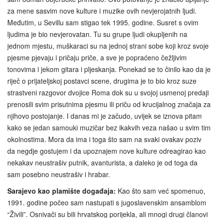
za mene sasvim nove kulture i muzike ovih nevjerojatnih ljudi.
Međutim, u Sevillu sam stigao tek 1995. godine. Susret s ovim
ljudima je bio nevjerovatan. Tu su grupe ljudi okupljenih na
jednom mjestu, muškaraci su na jednoj strani sobe koji kroz svoje
pjesme pjevaju i pričaju priče, a sve je popraćeno čežljivim
tonovima i jekom gitara i pljeskanja. Ponekad se to činilo kao da je
riječ o prijateljskoj postavci scene, drugima je to bio kroz suze
strastveni razgovor dvojice Roma dok su u svojoj usmenoj predaji
prenosili svim prisutnima pjesmu ili priču od krucijalnog značaja za
njihovo postojanje. I danas mi je začudo, uvijek se iznova pitam
kako se jedan samouki muzičar bez ikakvih veza našao u svim tim
okolnostima. Mora da ima i toga što sam na svaki ovakav poziv
da negdje gostujem i da upoznajem nove kulture odreagirao kao
nekakav neustrašiv putnik, avanturista, a daleko je od toga da
sam posebno neustrašiv i hrabar.
Sarajevo kao plamište događaja:
Kao što sam već spomenuo,
1991. godine počeo sam nastupati s jugoslavenskim ansamblom
“Živili”. Osnivači su bili hrvatskog porijekla, ali mnogi drugi članovi