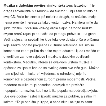
Muzika s dubokim povijesnim kontekstom:
Izuzetno mi je
draga i sevdalinka
U Stambolu na Bosforu
. I nju sam snimio na
svoj CD. Volio bih snimiti još nekoliko drugih, ali nažalost ovdje
nema previše interesa za takvu vrstu muzike. Namjera mi je da
ljude izložim utjecajima velikog dijela sjajne narodne muzike
svijeta aranžirajući je na način da je mogu prihvatiti – na gitari.
Većina pjesama sevdalinke kroz tekstove doista priča o pričama
koje sadrže bogate povijesne i kulturne reference. Na svojim
koncertima imam priliku do neke mjere educirati ljude i možda im
otvoriti um za nove svjetove i muziku s dubokim povijesnim
kontekstom. Međutim, interes za ovakvom vrstom muzike, i
općenito za lijepim kao da se svakog dana sve više gubi. Možda
nam slijedi slom kulture i vrijednosti u određenoj mjeri u
kombinaciji s bezobzirnom žurbom prema modernosti. Većina
moderne muzike mi je dosadna, oduvijek me privlačila
nepopularna muzika, kao i ne toliko popularna područja svijeta.
Sve ove godine nastojim izvoditi muziku za publiku, a zatim im
kažem: “To je ono što je lijepo, a sada idite i otkrijte to sami”.