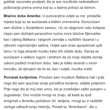
gubitak razumske povijesti, što je sve rezultiralo nedostatkom
poštovanja prema onima koji su u stalnoj potrazi za istinom.
Mračno doba Amerike:
U putovanjima uvijek su me privlačila
mjesta koja su se suočavala s teškim vremenima. Komunizam
sam doživio u Sovjetskom savezu, i to na njegovom rubu kolapsa.
Uspio sam doživjeti paranoične noćne more Istočne Njemačke,
kao i cijelog Balkana i njegovih zemalja u različitim fazama i u
njihovim najmračnijim satima. Uvijek sam imao sposobnost upiti
tamu i iz toga stvarati muziku kako bih očistio dušu. Danas se
suočavam s velikom tugom i strahom da će moja vlastita zemlja
uskoro podleći mračnom dobu. Iako je teško stvarati u ovom
trenutku, ali vjerujem da će se, kao i uvijek, muzika vratiti.
Povratak korijenima:
Privučen sam muzikom Balkana čak i prije
nego što sam spoznao svoje porodične korijene, odakle potječem.
Prije nego što je moj otac umro, bio je znatiželjan zašto putujem u
Jugoslaviju. Ovo možda mnogi ne znaju, ali kada su ljudi
emigrirali u Ameriku početkom 20. stoljeća, mnogi su iz različitih
razloga odbacili svoju historiju. Postali su “Amerikanci”, što u