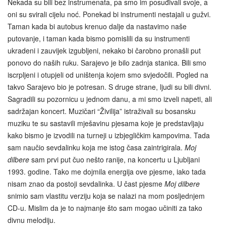
Nekada su bili bez instrumenata, pa smo im posuđivali svoje, a
oni su svirali cijelu noć. Ponekad bi instrumenti nestajali u gužvi.
Taman kada bi autobus krenuo dalje da nastavimo naše
putovanje, i taman kada bismo pomislili da su instrumenti
ukradeni i zauvijek izgubljeni, nekako bi čarobno pronašli put
ponovo do naših ruku. Sarajevo je bilo zadnja stanica. Bili smo
iscrpljeni i otupjeli od uništenja kojem smo svjedočili. Pogled na
takvo Sarajevo bio je potresan. S druge strane, ljudi su bili divni.
Sagradili su pozornicu u jednom danu, a mi smo izveli napeti, ali
sadržajan koncert. Muzičari “Živilija” istraživali su bosansku
muziku te su sastavili mješavinu pjesama koje je predstavljaju
kako bismo je izvodili na turneji u izbjegličkim kampovima. Tada
sam naučio sevdalinku koja me istog časa zaintrigirala.
Moj
dilbere
sam prvi put čuo nešto ranije, na koncertu u Ljubljani
1993. godine. Tako me dojmila energija ove pjesme, iako tada
nisam znao da postoji sevdalinka. U čast pjesme
Moj dilbere
snimio sam vlastitu verziju koja se nalazi na mom posljednjem
CD-u. Mislim da je to najmanje što sam mogao učiniti za tako
divnu melodiju.