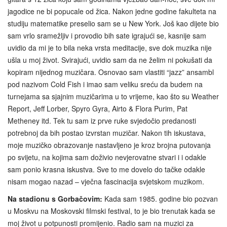
jagodice ne bi popucale od žica. Nakon jedne godine fakulteta na
studiju matematike preselio sam se u New York. Još kao dijete bio
sam vrlo sramežljiv i provodio bih sate igrajući se, kasnije sam
uvidio da mi je to bila neka vrsta meditacije, sve dok muzika nije
ušla u moj život. Svirajući, uvidio sam da ne želim ni pokušati da
kopiram nijednog muzičara. Osnovao sam vlastiti “jazz” ansambl
pod nazivom Cold Fish i imao sam veliku sreću da budem na
turnejama sa sjajnim muzičarima u to vrijeme, kao što su Weather
Report, Jeff Lorber, Spyro Gyra, Airto & Flora Purim, Pat
Metheney itd. Tek tu sam iz prve ruke svjedočio predanosti
potrebnoj da bih postao izvrstan muzičar. Nakon tih iskustava,
moje muzičko obrazovanje nastavljeno je kroz brojna putovanja
po svijetu, na kojima sam doživio nevjerovatne stvari i i odakle
sam ponio krasna iskustva. Sve to me dovelo do tačke odakle
nisam mogao nazad – vječna fascinacija svjetskom muzikom.
Na stadionu s Gorbačovim:
Kada sam 1985. godine bio pozvan
u Moskvu na Moskovski filmski festival, to je bio trenutak kada se
moj život u potpunosti promijenio. Radio sam na muzici za