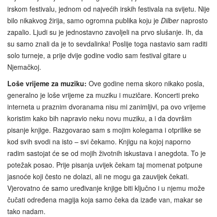
irskom festivalu, jednom od najvećih irskih festivala na svijetu. Nije
bilo nikakvog žirija, samo ogromna publika koju je
Dilber
naprosto
zapalio. Ljudi su je jednostavno zavoljeli na prvo slušanje. Ih, da
su samo znali da je to sevdalinka! Poslije toga nastavio sam raditi
solo turneje, a prije dvije godine vodio sam festival gitare u
Njemačkoj.
Loše vrijeme za muziku:
Ove godine nema skoro nikako posla,
generalno je loše vrijeme za muziku i muzičare. Koncerti preko
interneta u praznim dvoranama nisu mi zanimljivi, pa ovo vrijeme
koristim kako bih napravio neku novu muziku, a i da dovršim
pisanje knjige. Razgovarao sam s mojim kolegama i otprilike se
kod svih svodi na isto – svi čekamo. Knjigu na kojoj naporno
radim sastojat će se od mojih životnih iskustava i anegdota. To je
potežak posao. Prije pisanja uvijek čekam taj momenat potpune
jasnoće koji često ne dolazi, ali ne mogu ga zauvijek čekati.
Vjerovatno će samo uređivanje knjige biti ključno i u njemu može
čučati određena magija koja samo čeka da izađe van, makar se
tako nadam.