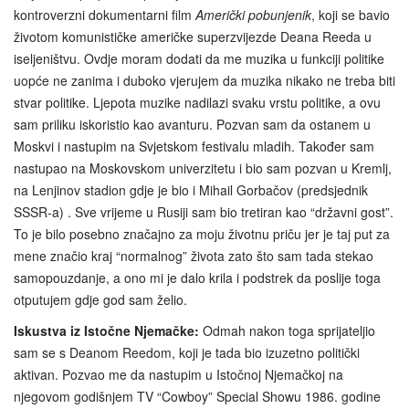
kontroverzni dokumentarni film
Američki pobunjenik
, koji se bavio
životom komunističke američke superzvijezde Deana Reeda u
iseljeništvu. Ovdje moram dodati da me muzika u funkciji politike
uopće ne zanima i duboko vjerujem da muzika nikako ne treba biti
stvar politike. Ljepota muzike nadilazi svaku vrstu politike, a ovu
sam priliku iskoristio kao avanturu. Pozvan sam da ostanem u
Moskvi i nastupim na Svjetskom festivalu mladih. Također sam
nastupao na Moskovskom univerzitetu i bio sam pozvan u Kremlj,
na Lenjinov stadion gdje je bio i Mihail Gorbačov (predsjednik
SSSR-a) . Sve vrijeme u Rusiji sam bio tretiran kao “državni gost”.
To je bilo posebno značajno za moju životnu priču jer je taj put za
mene značio kraj “normalnog” života zato što sam tada stekao
samopouzdanje, a ono mi je dalo krila i podstrek da poslije toga
otputujem gdje god sam želio.
Iskustva iz Istočne Njemačke:
Odmah nakon toga sprijateljio
sam se s Deanom Reedom, koji je tada bio izuzetno politički
aktivan. Pozvao me da nastupim u Istočnoj Njemačkoj na
njegovom godišnjem TV “Cowboy” Special Showu 1986. godine