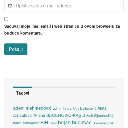
Sačuvaj moje ime, email i web stranicu u ovom browseru za
buduće komentare.
Tagovi
adem mehmedović
Alma
admir lisica
Alija Izetbegović
Amina ŠEĆEROVIĆ-KAŞLI
Arnautović
Amir Sijamhodžić.
bojan budimac
BiH
bakir izetbegović
Bosanski jezik
Bihać