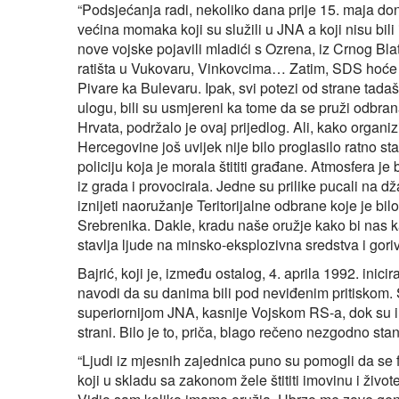
“Podsjećanja radi, nekoliko dana prije 15. maja do
većina momaka koji su služili u JNA a koji nisu bili
nove vojske pojavili mladići s Ozrena, iz Crnog Blata
ratišta u Vukovaru, Vinkovcima… Zatim, SDS hoće d
Pivare ka Bulevaru. Ipak, svi potezi od strane tada
ulogu, bili su usmjereni ka tome da se pruži odbrana
Hrvata, podržalo je ovaj prijedlog. Ali, kako organi
Hercegovine još uvijek nije bilo proglasilo ratno st
policiju koja je morala štititi građane. Atmosfera je
iz grada i provocirala. Jedne su prilike pucali na
iznijeti naoružanje Teritorijalne odbrane koje je bi
Srebrenika. Dakle, kradu naše oružje kako bi nas k
stavlja ljude na minsko-eksplozivna sredstva i gori
Bajrić, koji je, između ostalog, 4. aprila 1992. ini
navodi da su danima bili pod neviđenim pritiskom. S 
superiornijom JNA, kasnije Vojskom RS-a, dok su ih 
strani. Bilo je to, priča, blago rečeno nezgodno stan
“Ljudi iz mjesnih zajednica puno su pomogli da se fo
koji u skladu sa zakonom žele štititi imovinu i život