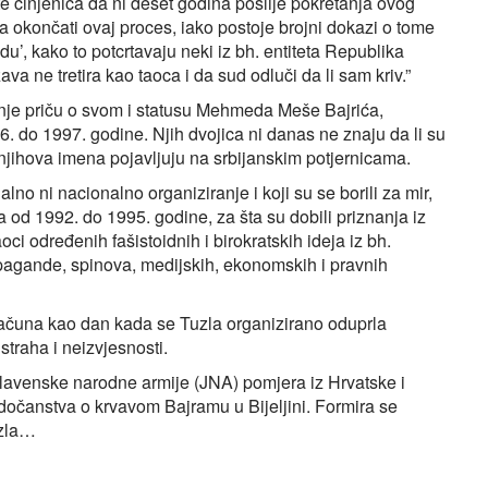
e činjenica da ni deset godina poslije pokretanja ovog
a okončati ovaj proces, iako postoje brojni dokazi o tome
du’, kako to potcrtavaju neki iz bh. entiteta Republika
 ne tretira kao taoca i da sud odluči da li sam kriv.”
inje priču o svom i statusu Mehmeda Meše Bajrića,
. do 1997. godine. Njih dvojica ni danas ne znaju da li su
e njihova imena pojavljuju na srbijanskim potjernicama.
alno ni nacionalno organiziranje i koji su se borili za mir,
od 1992. do 1995. godine, za šta su dobili priznanja iz
oci određenih fašistoidnih i birokratskih ideja iz bh.
pagande, spinova, medijskih, ekonomskih i pravnih
 računa kao dan kada se Tuzla organizirano oduprla
 straha i neizvjesnosti.
slavenske narodne armije (JNA) pomjera iz Hrvatske i
edočanstva o krvavom Bajramu u Bijeljini. Formira se
uzla…