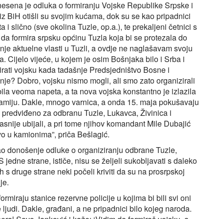
nesena je odluka o formiranju Vojske Republike Srpske i
 iz BiH otišli su svojim kućama, dok su se kao pripadnici
 i slično (sve okolina Tuzle, op.a.), te prekaljeni četnici s
a formira srpsku općinu Tuzla koja bi se protezala do
šnje aktuelne vlasti u Tuzli, a ovdje ne naglašavam svoju
. Cijelo vijeće, u kojem je osim Bošnjaka bilo i Srba i
zirati vojsku kada tadašnje Predsjedništvo Bosne i
anje? Dobro, vojsku nismo mogli, ali smo zato organizirali
 bila veoma napeta, a ta nova vojska konstantno je izlazila
 džamiju. Dakle, mnogo varnica, a onda 15. maja pokušavaju
lo predviđeno za odbranu Tuzle, Lukavca, Živinica i
asnije ubijali, a pri tome njihov komandant Mile Dubajić
vo u kamionima”, priča Bešlagić.
cirao donošenje odluke o organiziranju odbrane Tuzle,
jedne strane, ističe, nisu se željeli sukobljavati s daleko
s druge strane neki počeli kriviti da su na prosrpskoj
je.
rmiraju stanice rezervne policije u kojima bi bili svi oni
e ljudi. Dakle, građani, a ne pripadnici bilo kojeg naroda.