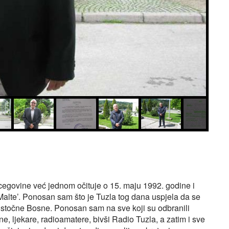
cegovine već jednom očituje o 15. maju 1992. godine i
 Malte’. Ponosan sam što je Tuzla tog dana uspjela da se
oistočne Bosne. Ponosan sam na sve koji su odbranili
ne, ljekare, radioamatere, bivši Radio Tuzla, a zatim i sve