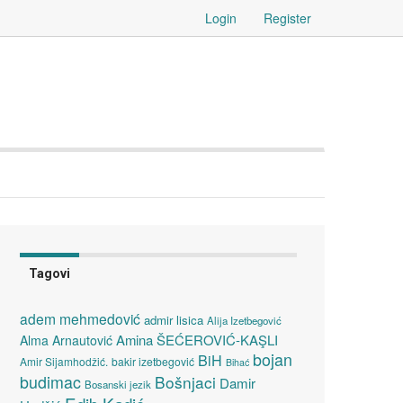
Login
Register
Tagovi
adem mehmedović
admir lisica
Alija Izetbegović
Amina ŠEĆEROVIĆ-KAŞLI
Alma Arnautović
bojan
BiH
Amir Sijamhodžić.
bakir izetbegović
Bihać
budimac
Bošnjaci
Damir
Bosanski jezik