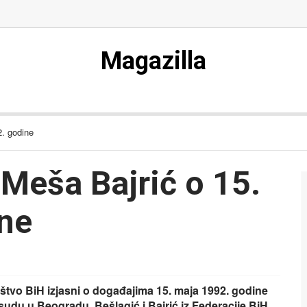
Magazilla
2. godine
 Meša Bajrić o 15.
ne
aštvo BiH izjasni o događajima 15. maja 1992. godine
a sudu u Beogradu, Bešlagić i Bajrić iz Federacije BiH