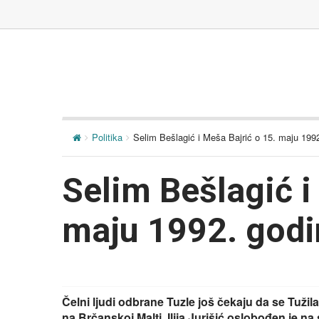
Politika
Selim Bešlagić i Meša Bajrić o 15. maju 199
Selim Bešlagić i
maju 1992. godi
Čelni ljudi odbrane Tuzle još čekaju da se Tužil
na Brčanskoj Malti. Ilija Jurišić oslobođen je n