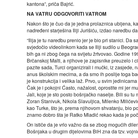
kantona”, priča Bajrić.
NA VATRU ODGOVORITI VATROM
Nakon što je čuo da je jedna prolaznica ubijena, kao
nadređeni starješina Iliji Jurišiću, izdao naredbu d
“Ilija je tu naredbu prenio jer je bio pri stanici. D
svjedočio videolinkom kada se Iliji sudilo u Beogra
bih ga ni zbog čega na svijetu žrtvovao. Godine 1993
Brčanskoj Malti, a njihove je zapisnike preuzelo i c
pazite sada, Turci organizirali i mučki, iz zasjede, 
anus školskim mecima, a da smo ih poslije toga bac
je konstrukcija i velika laž. Prvo, u svim jedinicama 
Čak je i pokojni Ćasto, nažalost, oprostite mi jer m
Jali, koje je sto posto bošnjačko naselje. Bili su tu m
Zoran Stanivuk, Nikola Slavuljica, Milenko Milićević, 
kao Turke, što je, prema njihovom shvatanju, bio 
znamo dobro šta je Ratko Mladić rekao kada je počin
On ističe da je vrlo važno da se zbog mogućih dile
Bošnjaka u drugim dijelovima BiH zna da tzv. vojnici