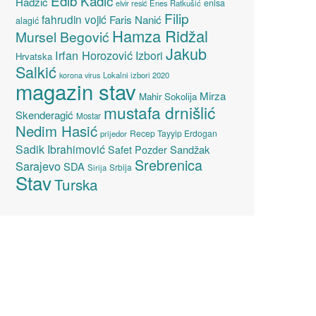
Edib Kadić
Hadžić
enisa
elvir resić
Enes Ratkušić
Filip
fahrudin vojić
Faris Nanić
alagić
Hamza Ridžal
Mursel Begović
Jakub
Irfan Horozović
Izbori
Hrvatska
Salkić
Lokalni izbori 2020
korona virus
magazin stav
Mirza
Mahir Sokolija
mustafa drnišlić
Skenderagić
Mostar
Nedim Hasić
Recep Tayyip Erdogan
prijedor
Sadik Ibrahimović
Sandžak
Safet Pozder
Srebrenica
Sarajevo
SDA
Srbija
Sirija
Stav
Turska