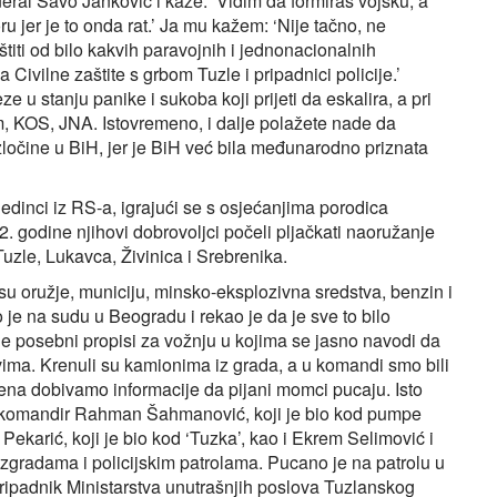
ral Savo Janković i kaže: ‘Vidim da formiraš vojsku, a
u jer je to onda rat.’ Ja mu kažem: ‘Nije tačno, ne
ti od bilo kakvih paravojnih i jednonacionalnih
Civilne zaštite s grbom Tuzle i pripadnici policije.’
ze u stanju panike i sukoba koji prijeti da eskalira, a pri
m, KOS, JNA. Istovremeno, i dalje polažete nade da
ločine u BiH, jer je BiH već bila međunarodno priznata
edinci iz RS-a, igrajući se s osjećanjima porodica
 godine njihovi dobrovoljci počeli pljačkati naoružanje
Tuzle, Lukavca, Živinica i Srebrenika.
 su oružje, municiju, minsko-eksplozivna sredstva, benzin i
 je na sudu u Beogradu i rekao je da je sve to bilo
oje posebni propisi za vožnju u kojima se jasno navodi da
tvima. Krenuli su kamionima iz grada, a u komandi smo bili
terena dobivamo informacije da pijani momci pucaju. Isto
im komandir Rahman Šahmanović, koji je bio kod pumpe
ekarić, koji je bio kod ‘Tuzka’, kao i Ekrem Selimović i
zgradama i policijskim patrolama. Pucano je na patrolu u
n pripadnik Ministarstva unutrašnjih poslova Tuzlanskog