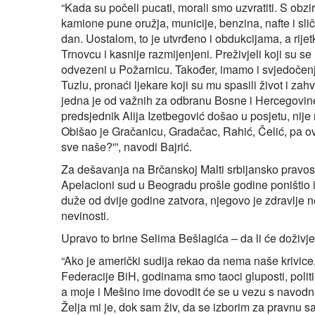
“Kada su počeli pucati, morali smo uzvratiti. S obzi
kamione pune oružja, municije, benzina, nafte i sličn
dan. Uostalom, to je utvrđeno i obdukcijama, a rije
Trnovcu i kasnije razmijenjeni. Preživjeli koji su se 
odvezeni u Požarnicu. Također, imamo i svjedočenje
Tuzlu, pronaći ljekare koji su mu spasili život i zahv
jedna je od važnih za odbranu Bosne i Hercegovine
predsjednik Alija Izetbegović došao u posjetu, nije
Obišao je Gračanicu, Gradačac, Rahić, Čelić, pa ov
sve naše?'”, navodi Bajrić.
Za dešavanja na Brčanskoj Malti srbijansko pravosuđe
Apelacioni sud u Beogradu prošle godine poništio i 
duže od dvije godine zatvora, njegovo je zdravlje 
nevinosti.
Upravo to brine Selima Bešlagića – da li će doživje
“Ako je američki sudija rekao da nema naše krivice,
Federacije BiH, godinama smo taoci gluposti, politik
a moje i Mešino ime dovodit će se u vezu s navodni
Želja mi je, dok sam živ, da se izborim za pravnu sa