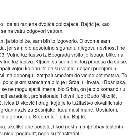
 i da su ranjena dvojica policajaca, Bajrić je, kao
a se na vatru odgovori vatrom.
a sam ja bio bliže, sam bih to izgovorio. O ovome sam
du, jer sam bio apsolutno siguran u njegovu nevinost i ne
. Vojno tužilaštvo iz Beograda vršilo je istragu bitke na
ivilno tužilaštvo. Ključni su segmenti tog procesa da su se,
napali vojnu kolonu, te da su vojnici ubijani pucnjem u
ili na deponiju i zatrpali smećem do visine pet metara. To
i policijskim stanicama bilo je i Srba, i Hrvata, i Bošnjaka.
u se ne mogu sjetiti imena, bio Srbin, on je bio komandir u
oji saradnici, profesionalci i divni ljudi: Budo Nikolić,
Ivica Divković i drugi koje je to tužilaštvo okvalificiralo
pogrdan naziv za Bošnjake, tada muslimane. Uostalom,
io genocid u Srebrenici”, priča Bajrić.
ma, ukoliko one postoje, i kod nekih manje obaviještenih
 nisu “poginuli”, nego su “nastradali”.