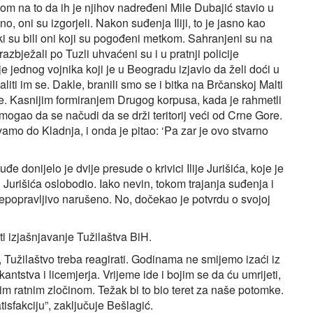
rom na to da ih je njihov nadređeni Mile Dubajić stavio u
o, oni su izgorjeli. Nakon suđenja Iliji, to je jasno kao
tki su bili oni koji su pogođeni metkom. Sahranjeni su na
razbježali po Tuzli uhvaćeni su i u pratnji policije
 jednog vojnika koji je u Beogradu izjavio da želi doći u
aliti im se. Dakle, branili smo se i bitka na Brčanskoj Malti
. Kasnijim formiranjem Drugog korpusa, kada je rahmetli
 mogao da se načudi da se drži teritorij veći od Crne Gore.
amo do Kladnja, i onda je pitao: ‘Pa zar je ovo stvarno
 donijelo je dvije presude o krivici Ilije Jurišića, koje je
Jurišića oslobodio. Iako nevin, tokom trajanja suđenja i
nepopravljivo narušeno. No, dočekao je potvrdu o svojoj
ti izjašnjavanje Tužilaštva BiH.
 Tužilaštvo treba reagirati. Godinama ne smijemo izaći iz
antstva i licemjerja. Vrijeme ide i bojim se da ću umrijeti,
m ratnim zločinom. Težak bi to bio teret za naše potomke.
tisfakciju”, zaključuje Bešlagić.