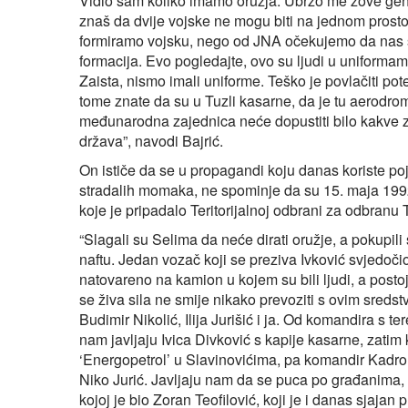
Vidio sam koliko imamo oružja. Ubrzo me zove gene
znaš da dvije vojske ne mogu biti na jednom prostor
formiramo vojsku, nego od JNA očekujemo da nas šti
formacija. Evo pogledajte, ovo su ljudi u uniformama 
Zaista, nismo imali uniforme. Teško je povlačiti pote
tome znate da su u Tuzli kasarne, da je tu aerodro
međunarodna zajednica neće dopustiti bilo kakve z
država”, navodi Bajrić.
On ističe da se u propagandi koju danas koriste poj
stradalih momaka, ne spominje da su 15. maja 1992.
koje je pripadalo Teritorijalnoj odbrani za odbranu 
“Slagali su Selima da neće dirati oružje, a pokupili
naftu. Jedan vozač koji se preziva Ivković svjedočio
natovareno na kamion u kojem su bili ljudi, a post
se živa sila ne smije nikako prevoziti s ovim sreds
Budimir Nikolić, Ilija Jurišić i ja. Od komandira s 
nam javljaju Ivica Divković s kapije kasarne, zat
‘Energopetrol’ u Slavinovićima, pa komandir Kadro P
Niko Jurić. Javljaju nam da se puca po građanima, 
kojoj je bio Zoran Teofilović, koji je i danas sjaja