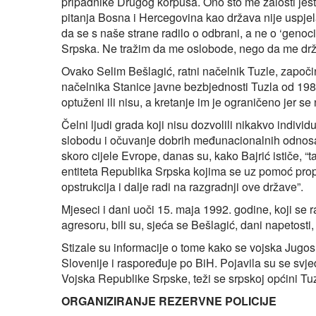
pripadnike Drugog korpusa. Ono što me žalosti jest
pitanja Bosna i Hercegovina kao država nije uspjel
da se s naše strane radilo o odbrani, a ne o ‘genoci
Srpska. Ne tražim da me oslobode, nego da me država
Ovako Selim Bešlagić, ratni načelnik Tuzle, započ
načelnika Stanice javne bezbjednosti Tuzla od 1986
optuženi ili nisu, a kretanje im je ograničeno jer s
Čelni ljudi grada koji nisu dozvolili nikakvo individu
slobodu i očuvanje dobrih međunacionalnih odnosa 
skoro cijele Evrope, danas su, kako Bajrić ističe, “ta
entiteta Republika Srpska kojima se uz pomoć pro
opstrukcija i dalje radi na razgradnji ove države”.
Mjeseci i dani uoči 15. maja 1992. godine, koji se
agresoru, bili su, sjeća se Bešlagić, dani napetosti,
Stizale su informacije o tome kako se vojska Jugo
Slovenije i raspoređuje po BiH. Pojavila su se svj
Vojska Republike Srpske, teži se srpskoj općini T
ORGANIZIRANJE REZERVNE POLICIJE