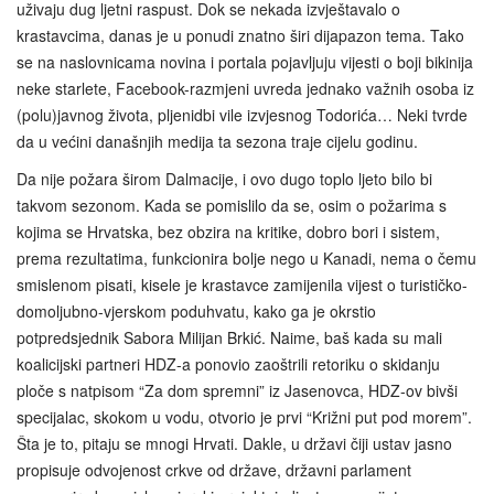
uživaju dug ljetni raspust. Dok se nekada izvještavalo o
krastavcima, danas je u ponudi znatno širi dijapazon tema. Tako
se na naslovnicama novina i portala pojavljuju vijesti o boji bikinija
neke starlete, Facebook-razmjeni uvreda jednako važnih osoba iz
(polu)javnog života, pljenidbi vile izvjesnog Todorića… Neki tvrde
da u većini današnjih medija ta sezona traje cijelu godinu.
Da nije požara širom Dalmacije, i ovo dugo toplo ljeto bilo bi
takvom sezonom. Kada se pomislilo da se, osim o požarima s
kojima se Hrvatska, bez obzira na kritike, dobro bori i sistem,
prema rezultatima, funkcionira bolje nego u Kanadi, nema o čemu
smislenom pisati, kisele je krastavce zamijenila vijest o turističko-
domoljubno-vjerskom poduhvatu, kako ga je okrstio
potpredsjednik Sabora Milijan Brkić. Naime, baš kada su mali
koalicijski partneri HDZ-a ponovio zaoštrili retoriku o skidanju
ploče s natpisom “Za dom spremni” iz Jasenovca, HDZ‑ov bivši
specijalac, skokom u vodu, otvorio je prvi “Križni put pod morem”.
Šta je to, pitaju se mnogi Hrvati. Dakle, u državi čiji ustav jasno
propisuje odvojenost crkve od države, državni parlament