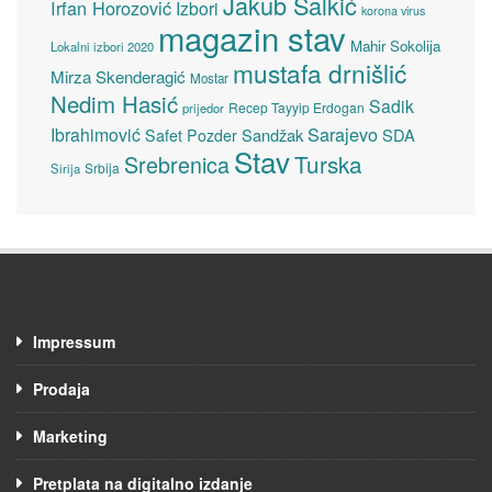
Jakub Salkić
Irfan Horozović
Izbori
korona virus
magazin stav
Mahir Sokolija
Lokalni izbori 2020
mustafa drnišlić
Mirza Skenderagić
Mostar
Nedim Hasić
Sadik
Recep Tayyip Erdogan
prijedor
Sarajevo
Ibrahimović
Sandžak
SDA
Safet Pozder
Stav
Turska
Srebrenica
Srbija
Sirija
Impressum
Prodaja
Marketing
Pretplata na digitalno izdanje