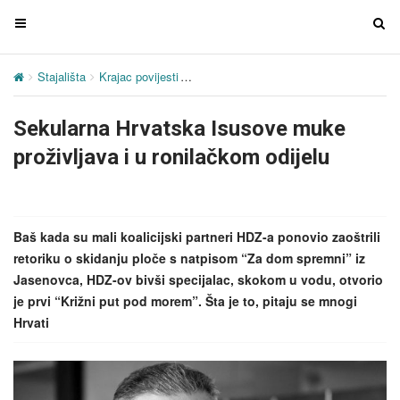
T
T
o
o
g
g
Stajališta
Krajac povijesti
Sekularna Hrvatska Isusove muke proživl
g
g
l
l
Sekularna Hrvatska Isusove muke
e
e
n
n
proživljava i u ronilačkom odijelu
a
a
v
v
i
i
g
g
Baš kada su mali koalicijski partneri HDZ-a ponovio zaoštrili
a
a
retoriku o skidanju ploče s natpisom “Za dom spremni” iz
t
t
Jasenovca, HDZ-ov bivši specijalac, skokom u vodu, otvorio
i
i
je prvi “Križni put pod morem”. Šta je to, pitaju se mnogi
o
o
Hrvati
n
n