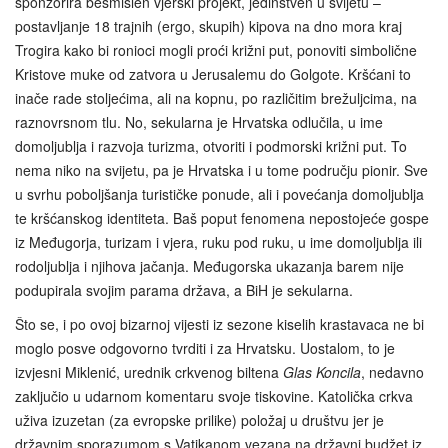
sponzorira besmislen vjerski projekt, jedinstven u svijetu –
postavljanje 18 trajnih (ergo, skupih) kipova na dno mora kraj
Trogira kako bi ronioci mogli proći križni put, ponoviti simbolične
Kristove muke od zatvora u Jerusalemu do Golgote. Kršćani to
inače rade stoljećima, ali na kopnu, po različitim brežuljcima, na
raznovrsnom tlu. No, sekularna je Hrvatska odlučila, u ime
domoljublja i razvoja turizma, otvoriti i podmorski križni put. To
nema niko na svijetu, pa je Hrvatska i u tome području pionir. Sve
u svrhu poboljšanja turističke ponude, ali i povećanja domoljublja
te kršćanskog identiteta. Baš poput fenomena nepostojeće gospe
iz Međugorja, turizam i vjera, ruku pod ruku, u ime domoljublja ili
rodoljublja i njihova jačanja. Međugorska ukazanja barem nije
podupirala svojim parama država, a BiH je sekularna.
Što se, i po ovoj bizarnoj vijesti iz sezone kiselih krastavaca ne bi
moglo posve odgovorno tvrditi i za Hrvatsku. Uostalom, to je
izvjesni Miklenić, urednik crkvenog biltena
Glas Koncila
, nedavno
zaključio u udarnom komentaru svoje tiskovine. Katolička crkva
uživa izuzetan (za evropske prilike) položaj u društvu jer je
državnim sporazumom s Vatikanom vezana na državni budžet iz