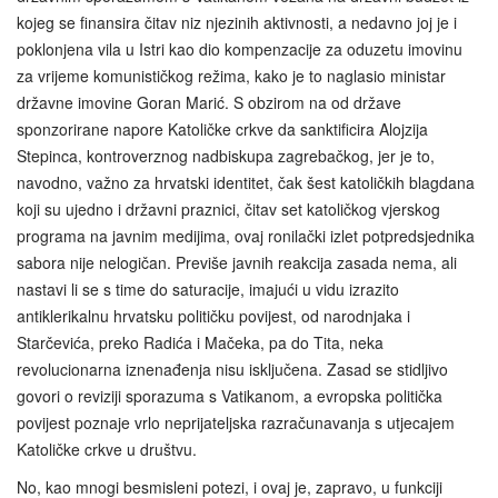
kojeg se finansira čitav niz njezinih aktivnosti, a nedavno joj je i
poklonjena vila u Istri kao dio kompenzacije za oduzetu imovinu
za vrijeme komunističkog režima, kako je to naglasio ministar
državne imovine Goran Marić. S obzirom na od države
sponzorirane napore Katoličke crkve da sanktificira Alojzija
Stepinca, kontroverznog nadbiskupa zagrebačkog, jer je to,
navodno, važno za hrvatski identitet, čak šest katoličkih blagdana
koji su ujedno i državni praznici, čitav set katoličkog vjerskog
programa na javnim medijima, ovaj ronilački izlet potpredsjednika
sabora nije nelogičan. Previše javnih reakcija zasada nema, ali
nastavi li se s time do saturacije, imajući u vidu izrazito
antiklerikalnu hrvatsku političku povijest, od narodnjaka i
Starčevića, preko Radića i Mačeka, pa do Tita, neka
revolucionarna iznenađenja nisu isključena. Zasad se stidljivo
govori o reviziji sporazuma s Vatikanom, a evropska politička
povijest poznaje vrlo neprijateljska razračunavanja s utjecajem
Katoličke crkve u društvu.
No, kao mnogi besmisleni potezi, i ovaj je, zapravo, u funkciji