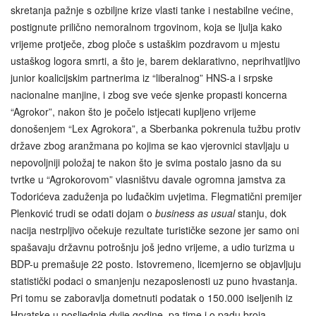
skretanja pažnje s ozbiljne krize vlasti tanke i nestabilne većine,
postignute prilično nemoralnom trgovinom, koja se ljulja kako
vrijeme protječe, zbog ploče s ustaškim pozdravom u mjestu
ustaškog logora smrti, a što je, barem deklarativno, neprihvatljivo
junior koalicijskim partnerima iz “liberalnog” HNS-a i srpske
nacionalne manjine, i zbog sve veće sjenke propasti koncerna
“Agrokor”, nakon što je počelo istjecati kupljeno vrijeme
donošenjem “Lex Agrokora”, a Sberbanka pokrenula tužbu protiv
države zbog aranžmana po kojima se kao vjerovnici stavljaju u
nepovoljniji položaj te nakon što je svima postalo jasno da su
tvrtke u “Agrokorovom” vlasništvu davale ogromna jamstva za
Todorićeva zaduženja po luđačkim uvjetima. Flegmatični premijer
Plenković trudi se odati dojam o
business as usual
stanju, dok
nacija nestrpljivo očekuje rezultate turističke sezone jer samo oni
spašavaju državnu potrošnju još jedno vrijeme, a udio turizma u
BDP-u premašuje 22 posto. Istovremeno, licemjerno se objavljuju
statistički podaci o smanjenju nezaposlenosti uz puno hvastanja.
Pri tomu se zaboravlja dometnuti podatak o 150.000 iseljenih iz
Hrvatske u posljednje dvije godine, pa time i o padu broja