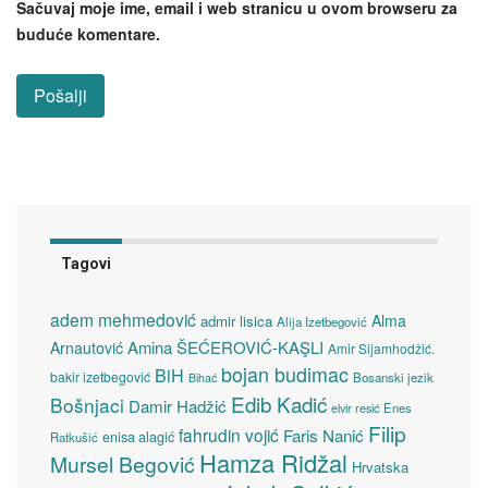
Sačuvaj moje ime, email i web stranicu u ovom browseru za
buduće komentare.
Tagovi
adem mehmedović
Alma
admir lisica
Alija Izetbegović
Amina ŠEĆEROVIĆ-KAŞLI
Arnautović
Amir Sijamhodžić.
bojan budimac
BiH
bakir izetbegović
Bosanski jezik
Bihać
Edib Kadić
Bošnjaci
Damir Hadžić
elvir resić
Enes
Filip
fahrudin vojić
Faris Nanić
enisa alagić
Ratkušić
Hamza Ridžal
Mursel Begović
Hrvatska