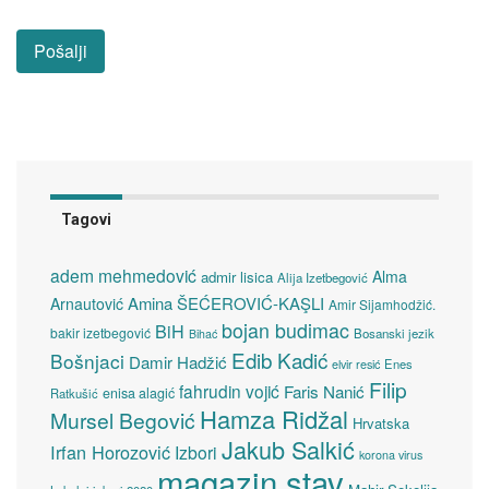
Tagovi
adem mehmedović
Alma
admir lisica
Alija Izetbegović
Amina ŠEĆEROVIĆ-KAŞLI
Arnautović
Amir Sijamhodžić.
bojan budimac
BiH
bakir izetbegović
Bosanski jezik
Bihać
Edib Kadić
Bošnjaci
Damir Hadžić
elvir resić
Enes
Filip
fahrudin vojić
Faris Nanić
enisa alagić
Ratkušić
Hamza Ridžal
Mursel Begović
Hrvatska
Jakub Salkić
Irfan Horozović
Izbori
korona virus
magazin stav