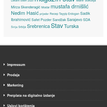
Mahir Sokolija
Lokalni izbori 2020
mustafa drnišlić
Mirza Skenderagić
Mostar
Nedim Hasić
Sadik
Recep Tayyip Erdogan
prijedor
Sarajevo
Ibrahimović
Sandžak
SDA
Safet Pozder
Stav
Turska
Srebrenica
Srbija
Sirija
Impressum
Prodaja
Marketing
Pretplata na digitalno izdanje
Uslovi korištenja