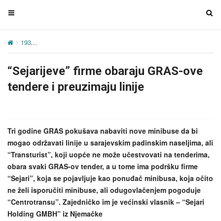
T
T
o
o
g
g
193
“Sejarijeve” firme obaraju GRAS-ove tendere i preuzimaju linije
g
g
l
l
“Sejarijeve” firme obaraju GRAS-ove
e
e
n
n
tendere i preuzimaju linije
a
a
v
v
i
i
g
g
Tri godine GRAS pokušava nabaviti nove minibuse da bi
a
a
mogao održavati linije u sarajevskim padinskim naseljima, ali
t
t
“Transturist”, koji uopće ne može učestvovati na tenderima,
i
i
obara svaki GRAS-ov tender, a u tome ima podršku firme
o
o
“Sejari”, koja se pojavljuje kao ponuđač minibusa, koja očito
n
n
ne želi isporučiti minibuse, ali odugovlačenjem pogoduje
“Centrotransu”. Zajedničko im je većinski vlasnik – “Sejari
Holding GMBH” iz Njemačke