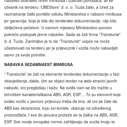
nabavku dvanaest novih minibusa i izabralo ponuđača, ali se
učesnik na tenderu “UBEStore” d. o. o. Tuzla žalio, a Ured za
razmatranje žalbi poništio odluku Ministarstva o nabavci minibusa
jer garancija, koja je bila dio tenderske dokumentacije, nije bila
obilježena pečatom. U osmom mjesecu Ministarstvo ponovo
pokreće postupak javne nabavke. Sada se žali firma “Transturist”
d. d. Tuzla. Zanimljivo je to da “Transturist” uopće ne može
učestvovati na tenderu jer je prijevoznik i vozila može nabavljati
samo za svoje potrebe.
NABAVKA SEDAMNAEST MINIBUSA
“'Transturist’ se žali na elemente tenderske dokumentacije u fazi
obavještenja, dakle, čim se objavi tender na web-stranici javnih
nabavki, oni pregledaju i kažu: Ne sviđa nam se što tražite u
tehničkim karakteristikama ABS, ASR, ESP… To su elementi koje
svako vozilo u javnom prijevozu treba da ima, ali oni se žale da
ABS kao skraćenica, koju svi koriste, ukazuje na određenog
proizvođača. I sve do januara proteže se ta žalba na ABS, ASR,
ESP. Sve novije evropske norme zahtijevaju da vozila imaju te