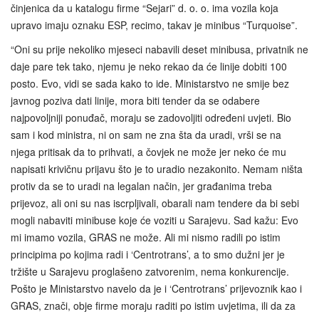
činjenica da u katalogu firme “Sejari” d. o. o. ima vozila koja
upravo imaju oznaku ESP, recimo, takav je minibus “Turquoise”.
“Oni su prije nekoliko mjeseci nabavili deset minibusa, privatnik ne
daje pare tek tako, njemu je neko rekao da će linije dobiti 100
posto. Evo, vidi se sada kako to ide. Ministarstvo ne smije bez
javnog poziva dati linije, mora biti tender da se odabere
najpovoljniji ponuđač, moraju se zadovoljiti određeni uvjeti. Bio
sam i kod ministra, ni on sam ne zna šta da uradi, vrši se na
njega pritisak da to prihvati, a čovjek ne može jer neko će mu
napisati krivičnu prijavu što je to uradio nezakonito. Nemam ništa
protiv da se to uradi na legalan način, jer građanima treba
prijevoz, ali oni su nas iscrpljivali, obarali nam tendere da bi sebi
mogli nabaviti minibuse koje će voziti u Sarajevu. Sad kažu: Evo
mi imamo vozila, GRAS ne može. Ali mi nismo radili po istim
principima po kojima radi i ‘Centrotrans’, a to smo dužni jer je
tržište u Sarajevu proglašeno zatvorenim, nema konkurencije.
Pošto je Ministarstvo navelo da je i ‘Centrotrans’ prijevoznik kao i
GRAS, znači, obje firme moraju raditi po istim uvjetima, ili da za