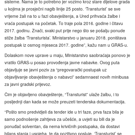
sisteme. Nama je to potrebno jer vozimo kroz stare dijelove grada
u kojima je prosječni nagib linije 25 posto. ‘Transturist’ se sve
vrijeme žali na to u fazi obavještenja, a Ured prihvaća žalbe i
vraća postupak na početak. To traje pola 2016. godine i čitavu
2017. godinu. Znači, svaki put prije nego što se pošalju ponude
stiže žalba ‘Transturista’. Ministarstvo u januaru 2018. poništava
postupak iz osmog mjeseca 2017. godine”, kažu nam u GRAS-u.
Dolaskom nove uprave u maju, Ministarstvo saobraćaja ponovo je
vratilo GRAS-u posao provođenja javne nabavke. Ovog puta
objavljuje se javni poziv za “pregovarački postupak uz
objavljivanje obavještenja o nabavci” sedamnaest novih minibusa
za javni gradski prijevoz.
Čim je objavljeno obavještenje, “Transturist” ulaže žalbu, i to
posljednji dan kada se može preuzeti tenderska dokumentacija.
“Pošto smo predvidjeli da tender ide u tri faze, prva faza bila je
samo podnošenje zahtjeva za učešće, a uvjeti su bili da je
ponuđač solventan, da nema krivičnih postupaka, da dostavi
bilans stanja i uspjeha, te da pozitivno posluje. ‘Transturist’ se