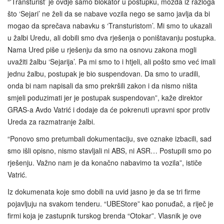
“'Transturist’ je ovdje samo blokator u postupku, možda iz razloga
što ‘Sejari’ ne želi da se nabave vozila nego se samo javlja da bi
mogao da sprečava nabavku s ‘Transturistom’. Mi smo to ukazali
u žalbi Uredu, ali dobili smo dva rješenja o poništavanju postupka.
Nama Ured piše u rješenju da smo na osnovu zakona mogli
uvažiti žalbu ‘Sejarija’. Pa mi smo to i htjeli, ali pošto smo već imali
jednu žalbu, postupak je bio suspendovan. Da smo to uradili,
onda bi nam napisali da smo prekršili zakon i da nismo ništa
smjeli poduzimati jer je postupak suspendovan”, kaže direktor
GRAS-a Avdo Vatrić i dodaje da će pokrenuti upravni spor protiv
Ureda za razmatranje žalbi.
“Ponovo smo pretumbali dokumentaciju, sve oznake izbacili, sad
smo išli opisno, nismo stavljali ni ABS, ni ASR… Postupili smo po
rješenju. Važno nam je da konačno nabavimo ta vozila”, ističe
Vatrić.
Iz dokumenata koje smo dobili na uvid jasno je da se tri firme
pojavljuju na svakom tenderu. “UBEStore” kao ponuđač, a riječ je
firmi koja je zastupnik turskog brenda “Otokar”. Vlasnik je ove