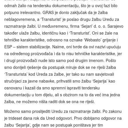
odmah žalio na tendersku dokumentaciju, što je u ovoj fazi bilo
potpuno irelevantno. GRAS je donio zaključak da je žalba
neblagovremena, a ‘Transturist’ je poslao drugu žalbu Uredu za
razmatranje žalbi. U međuvremenu, firma ‘Sejari’ d. o. o. Sarajevo
također ulaže žalbu, identičnu kao i ‘Transturist’. Oni se žale na
tehničke karakteristike, odnosno na oznake ‘Webasto’ grijanje i
ESP – sistem stabilizacije. Naime, oni tvrde da ovi nazivi upućuju
na određenog proizvođača i da to nisu tehničke karakteristike, jer
i drugi proizvođači nude isto samo pod drugim imenom. Pošto
smo donijeli rješenje da postupak miruje dok se ne riješi žalba
‘Transturista’ kod Ureda za žalbe, jer tako su nam savjetovali
stručnjaci za javne nabavke, prihvatili smo žalbu ‘Sejarija’ kao
osnovanu i kazali da smo spremni ispraviti tendersku
dokumentaciju u tom dijelu, ali s obzirom na to da već ima jedna
žalba, ne možemo ništa raditi dok se ona ne riješi.
Možemo samo proslijediti Uredu za razmatranje žalbi. Po zakonu
je trideset dana rok da Ured odgovori. Prvo dobijamo odgovor na
žalbu ‘Sejarija’, gdje nam se postupak poništava jer tim