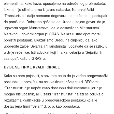
elementima, kako kažu, upućujemo na određenog proizvođača,
iako to nije eliminatorno iz javne nabavke. Na prvoj žalbi
‘Transturista’ i dalje nemamo dogovora, ne možemo ni postupak
da poništimo. Dobijamo rješenje od Ureda u kojem govori da je
ugovorni organ Ministarstvo i da je dostavljeno Ministarstvu.
Naravno, ugovorni organ je GRAS. Na kraju smo opet morali
poništiti postupak. Ukazali smo Uredu na činjenicu da, ako
uporedite žalbe ‘Sejarija’ i ‘Transturista’, uočavate da se razlikuju
u dvije rečenice. Isti advokat koji ima kancelariju u ‘Sejariju’ ih
zastupa”, kažu u GRAS-u.
DVIJE SE FIRME KVALIFICIRALE
Kako su nam pojasnili, s obzirom na to da je vođen pregovarački
postupak, u prvoj fazi su se kvalificirali “Sejari” i “UBEStore”.
“Transturist” nije uopće imao dostupnu dokumentaciju jer nije
mogao biti učesnik, ali u žalbi “Transturista” nalazi se odluka o
rezultatima kvalifikacije u pregovaračkom postupku koja je
dostavljena firmi “Sejari” d. o. o. kao ponuđaču.