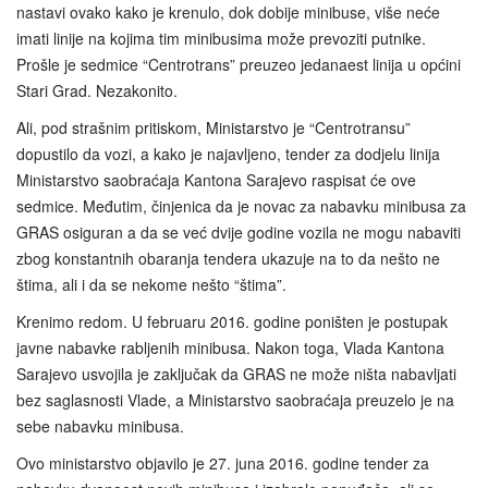
nastavi ovako kako je krenulo, dok dobije minibuse, više neće
imati linije na kojima tim minibusima može prevoziti putnike.
Prošle je sedmice “Centrotrans” preuzeo jedanaest linija u općini
Stari Grad. Nezakonito.
Ali, pod strašnim pritiskom, Ministarstvo je “Centrotransu”
dopustilo da vozi, a kako je najavljeno, tender za dodjelu linija
Ministarstvo saobraćaja Kantona Sarajevo raspisat će ove
sedmice. Međutim, činjenica da je novac za nabavku minibusa za
GRAS osiguran a da se već dvije godine vozila ne mogu nabaviti
zbog konstantnih obaranja tendera ukazuje na to da nešto ne
štima, ali i da se nekome nešto “štima”.
Krenimo redom. U februaru 2016. godine poništen je postupak
javne nabavke rabljenih minibusa. Nakon toga, Vlada Kantona
Sarajevo usvojila je zaključak da GRAS ne može ništa nabavljati
bez saglasnosti Vlade, a Ministarstvo saobraćaja preuzelo je na
sebe nabavku minibusa.
Ovo ministarstvo objavilo je 27. juna 2016. godine tender za