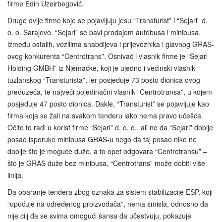
firme Edin Uzeirbegović.
Druge dvije firme koje se pojavljuju jesu “Transturist” i “Sejari” d.
o. o. Sarajevo. “Sejari” se bavi prodajom autobusa i minibusa,
između ostalih, vozilima snabdijeva i prijevoznika i glavnog GRAS-
ovog konkurenta “Centrotrans”. Osnivač i vlasnik firme je “Sejari
Holding GMBH” iz Njemačke, koji je ujedno i većinski vlasnik
tuzlanskog “Transturista”, jer posjeduje 73 posto dionica ovog
preduzeća, te najveći pojedinačni vlasnik “Centrotransa”, u kojem
posjeduje 47 posto dionica. Dakle, “Transturist” se pojavljuje kao
firma koja se žali na svakom tenderu iako nema pravo učešća.
Očito to radi u korist firme “Sejari” d. o. o., ali ne da “Sejari” dobije
posao isporuke minibusa GRAS-u nego da taj posao niko ne
dobije što je moguće duže, a to opet odgovara “Centrotransu” –
što je GRAS duže bez minibusa, “Centrotrans” može dobiti više
linija.
Da obaranje tendera zbog oznaka za sistem stabilizacije ESP, koji
“upućuje na određenog proizvođača”, nema smisla, odnosno da
nije cilj da se svima omogući šansa da učestvuju, pokazuje