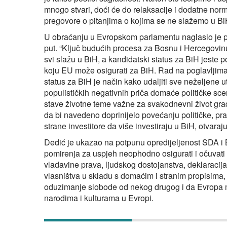
mnogo stvari, doći će do relaksacije i dodatne norm
pregovore o pitanjima o kojima se ne slažemo u Bi
U obraćanju u Evropskom parlamentu naglasio je p
put. “Ključ budućih procesa za Bosnu i Hercegovinu 
svi slažu u BiH, a kandidatski status za BiH jeste p
koju EU može osigurati za BiH. Rad na poglavljima
status za BiH je način kako udaljiti sve neželjene 
populističkih negativnih priča domaće političke scen
stave životne teme važne za svakodnevni život građ
da bi navedeno doprinijelo povećanju političke, pra
strane investitore da više investiraju u BiH, otvara
Dedić je ukazao na potpunu opredijeljenost SDA i 
pomirenja za uspjeh neophodno osigurati i očuvati
vladavine prava, ljudskog dostojanstva, deklaracija
vlasništva u skladu s domaćim i stranim propisima, 
oduzimanje slobode od nekog drugog i da Evropa mo
narodima i kulturama u Evropi.