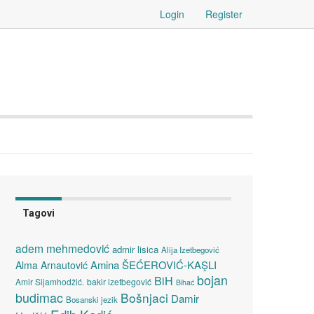
Login
Register
Tagovi
adem mehmedović
admir lisica
Alija Izetbegović
Amina ŠEĆEROVIĆ-KAŞLI
Alma Arnautović
bojan
BiH
Amir Sijamhodžić.
bakir izetbegović
Bihać
budimac
Bošnjaci
Damir
Bosanski jezik