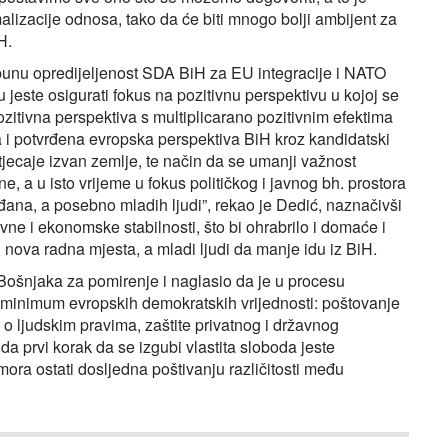
alizacije odnosa, tako da će biti mnogo bolji ambijent za
H.
unu opredijeljenost SDA BiH za EU integracije i NATO
jeste osigurati fokus na pozitivnu perspektivu u kojoj se
ozitivna perspektiva s multiplicarano pozitivnim efektima
 i potvrđena evropska perspektiva BiH kroz kandidatski
utjecaje izvan zemlje, te način da se umanji važnost
e, a u isto vrijeme u fokus političkog i javnog bh. prostora
ana, a posebno mladih ljudi”, rekao je Dedić, naznačivši
vne i ekonomske stabilnosti, što bi ohrabrilo i domaće i
ju nova radna mjesta, a mladi ljudi da manje idu iz BiH.
Bošnjaka za pomirenje i naglasio da je u procesu
 minimum evropskih demokratskih vrijednosti: poštovanje
 o ljudskim pravima, zaštite privatnog i državnog
da prvi korak da se izgubi vlastita sloboda jeste
ra ostati dosljedna poštivanju različitosti među