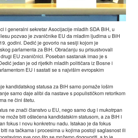
i i generalni sekretar Asocijacije mladih SDA BiH, u
lesu pozvao je zvaničnike EU da mladim ljudima u BiH
. godini. Dedić je govorio na sesiji kojom je
pskog parlamenta za BiH. Obraćanju su prisustvovali
 drugi EU zvaničnici. Poseban sastanak imao je s
 jedan je od rijetkih mladih političara iz Bosne i
Parlamentom EU i sastati se s najvišim evropskim
anje kandidatskog statusa za BiH samo pomaže lošim
ganje samo daje alibi da nastave s populističkom retorikom
ma ne čini štetu.
tatus ne znači članstvo u EU, nego samo dug i mukotrpan
 ne može biti oštećena kandidatskim statusom, a za BiH i
an fokus i novu konkretnu nadu. Istakao je da fokus
biti na tačkama i procesima u kojima postoji saglasnost ili
spostavimo sve ono što se možemo dogovoriti, a to je