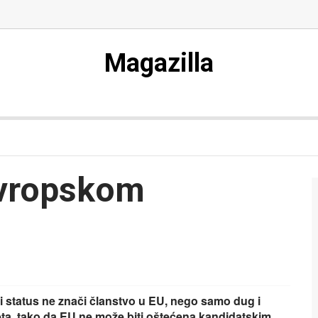
Magazilla
Evropskom
i status ne znači članstvo u EU, nego samo dug i
ta, tako da EU ne može biti oštećena kandidatskim