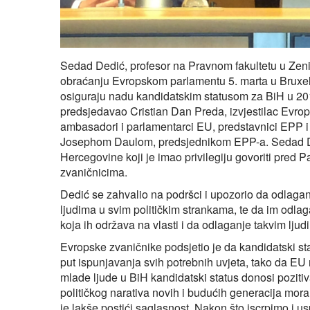
Sedad Dedić, profesor na Pravnom fakultetu u Zenic
obraćanju Evropskom parlamentu 5. marta u Bruxel
osiguraju nadu kandidatskim statusom za BiH u 2019
predsjedavao Cristian Dan Preda, izvjestilac Evro
ambasadori i parlamentarci EU, predstavnici EPP i
Josephom Daulom, predsjednikom EPP-a. Sedad Dedić
Hercegovine koji je imao privilegiju govoriti pred 
zvaničnicima.
Dedić se zahvalio na podršci i upozorio da odlag
ljudima u svim političkim strankama, te da im odla
koja ih održava na vlasti i da odlaganje takvim ljudi
Evropske zvaničnike podsjetio je da kandidatski s
put ispunjavanja svih potrebnih uvjeta, tako da EU
mlade ljude u BiH kandidatski status donosi pozitiv
političkog narativa novih i budućih generacija mora 
je lakše postići saglasnost. Nakon što iscrpimo i u