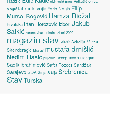
Edib Kadić
Hadžić
enisa
elvir resić
Enes Ratkušić
Filip
fahrudin vojić
Faris Nanić
alagić
Hamza Ridžal
Mursel Begović
Jakub
Irfan Horozović
Izbori
Hrvatska
Salkić
Lokalni izbori 2020
korona virus
magazin stav
Mirza
Mahir Sokolija
mustafa drnišlić
Skenderagić
Mostar
Nedim Hasić
Recep Tayyip Erdogan
prijedor
Sadik Ibrahimović
Sandžak
Safet Pozder
Srebrenica
Sarajevo
SDA
Srbija
Sirija
Stav
Turska