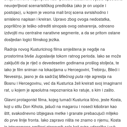
neuvjerljivost scenarističkog predloška (ako je on uopće i
postojao), u kojem je veoma mali broj scena svrsishodno i
smisleno napisan i kreiran. Upravo zbog ovoga nedostatka,
poprilično je teško odrediti sinopsis ovog ostvarenja, odnosno
izdvojiti mu centralne narativne segmente, a da se pritom ostane
dosljedan logici filmskog jezika.
Radnja novog Kusturicinog filma smještena je negdje na
prostorima bivše Jugoslavije tokom ratnog perioda. Iako se može
zaključiti da je riječ o devedesetim godinama prošlog stoljeća, te
iako je film sniman na lokacijama u Hercegovini, Trebinju, Bileći i
Nevesinju, jasno je da sadržaj
Mlečnog puta
nije agresija na
Bosnu i Hercegovinu, već da Kusturica želi kreirati svoj imaginarni
rat, u kojem je apsolutna nepoznanica ko ratuje, s kim i zašto.
Glavni protagonist filma, kojeg tumači Kusturica lično, jeste Kosta,
koji u stilu Don Kihota, jašući na magarcu i noseći kišobran kao
štit, svakodnevno izbjegava metke i granate prebacujući mlijeko
do prve linije fronta. Iako zapravo ništa ne znamo o njemu, Kosta
je istovremeno omiljeni stanovnik sela koji svira udaraljke i vuk