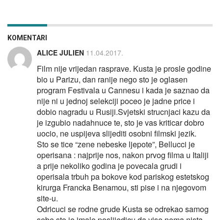
KOMENTARI
ALICE JULIEN
11.04.2017.
Film nije vrijedan rasprave. Kusta je prosle godine
bio u Parizu, dan ranije nego sto je oglasen
program Festivala u Cannesu i kada je saznao da
nije ni u jednoj selekciji poceo je jadne price i
dobio nagradu u Rusiji.Svjetski strucnjaci kazu da
je izgubio nadahnuce te, sto je vas kriticar dobro
uocio, ne uspijeva slijediti osobni filmski jezik.
Sto se tice “zene nebeske ljepote”, Bellucci je
operisana : najprije nos, nakon prvog filma u Italiji
a prije nekoliko godina je povecala grudi i
operisala trbuh pa bokove kod pariskog estetskog
kirurga Francka Benamou, sti pise i na njegovom
site-u.
Odricuci se rodne grude Kusta se odrekao samog
sebe sto je imalo poslijedicu da vise nema nista