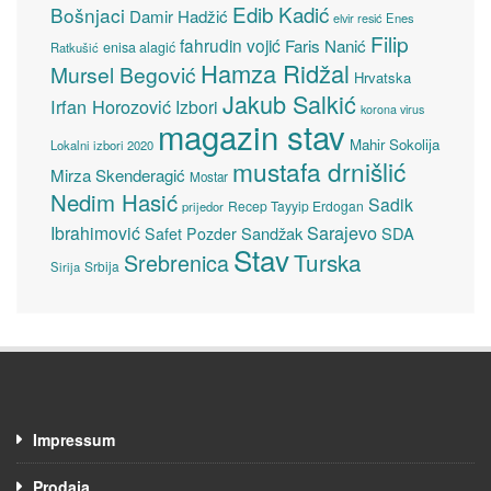
Edib Kadić
Bošnjaci
Damir Hadžić
elvir resić
Enes
Filip
fahrudin vojić
Faris Nanić
enisa alagić
Ratkušić
Hamza Ridžal
Mursel Begović
Hrvatska
Jakub Salkić
Irfan Horozović
Izbori
korona virus
magazin stav
Mahir Sokolija
Lokalni izbori 2020
mustafa drnišlić
Mirza Skenderagić
Mostar
Nedim Hasić
Sadik
Recep Tayyip Erdogan
prijedor
Sarajevo
Ibrahimović
Sandžak
SDA
Safet Pozder
Stav
Turska
Srebrenica
Srbija
Sirija
Impressum
Prodaja