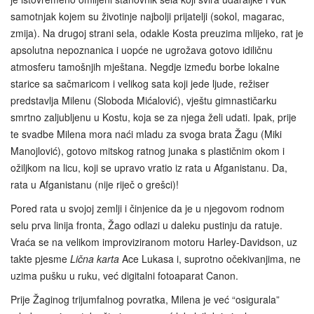
samotnjak kojem su životinje najbolji prijatelji (sokol, magarac,
zmija). Na drugoj strani sela, odakle Kosta preuzima mlijeko, rat je
apsolutna nepoznanica i uopće ne ugrožava gotovo idiličnu
atmosferu tamošnjih mještana. Negdje između borbe lokalne
starice sa sačmaricom i velikog sata koji jede ljude, režiser
predstavlja Milenu (Sloboda Mićalović), vještu gimnastičarku
smrtno zaljubljenu u Kostu, koja se za njega želi udati. Ipak, prije
te svadbe Milena mora naći mladu za svoga brata Žagu (Miki
Manojlović), gotovo mitskog ratnog junaka s plastičnim okom i
ožiljkom na licu, koji se upravo vratio iz rata u Afganistanu. Da,
rata u Afganistanu (nije riječ o grešci)!
Pored rata u svojoj zemlji i činjenice da je u njegovom rodnom
selu prva linija fronta, Žago odlazi u daleku pustinju da ratuje.
Vraća se na velikom improviziranom motoru Harley‑Davidson, uz
takte pjesme
Lična karta
Ace Lukasa i, suprotno očekivanjima, ne
uzima pušku u ruku, već digitalni fotoaparat Canon.
Prije Žaginog trijumfalnog povratka, Milena je već “osigurala”