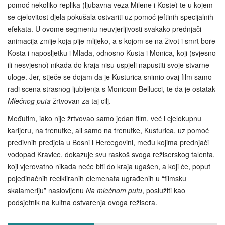
pomoć nekoliko replika (ljubavna veza Milene i Koste) te u kojem
se cjelovitost djela pokušala ostvariti uz pomoć jeftinih specijalnih
efekata. U ovome segmentu neuvjerljivosti svakako prednjači
animacija zmije koja pije mlijeko, a s kojom se na život i smrt bore
Kosta i naposljetku i Mlada, odnosno Kusta i Monica, koji (svjesno
ili nesvjesno) nikada do kraja nisu uspjeli napustiti svoje stvarne
uloge. Jer, stječe se dojam da je Kusturica snimio ovaj film samo
radi scena strasnog ljubljenja s Monicom Bellucci, te da je ostatak
Mlečnog puta
žrtvovan za taj cilj.
Međutim, iako nije žrtvovao samo jedan film, već i cjelokupnu
karijeru, na trenutke, ali samo na trenutke, Kusturica, uz pomoć
predivnih predjela u Bosni i Hercegovini, među kojima prednjači
vodopad Kravice, dokazuje svu raskoš svoga režiserskog talenta,
koji vjerovatno nikada neće biti do kraja ugašen, a koji će, poput
pojedinačnih recikliranih elemenata ugrađenih u “filmsku
skalameriju” naslovljenu
Na mlečnom putu
, poslužiti kao
podsjetnik na kultna ostvarenja ovoga režisera.