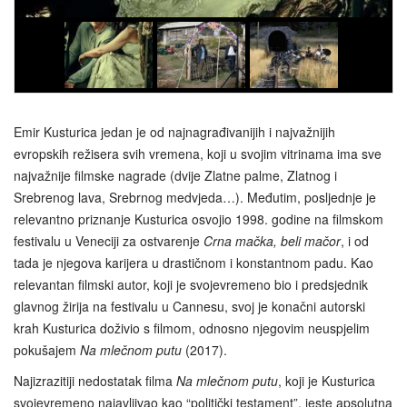
Emir Kusturica jedan je od najnagrađivanijih i najvažnijih
evropskih režisera svih vremena, koji u svojim vitrinama ima sve
najvažnije filmske nagrade (dvije Zlatne palme, Zlatnog i
Srebrenog lava, Srebrnog medvjeda…). Međutim, posljednje je
relevantno priznanje Kusturica osvojio 1998. godine na filmskom
festivalu u Veneciji za ostvarenje
Crna mačka, beli mačor
, i od
tada je njegova karijera u drastičnom i konstantnom padu. Kao
relevantan filmski autor, koji je svojevremeno bio i predsjednik
glavnog žirija na festivalu u Cannesu, svoj je konačni autorski
krah Kusturica doživio s filmom, odnosno njegovim neuspjelim
pokušajem
Na mlečnom putu
(2017).
Najizrazitiji nedostatak filma
Na mlečnom putu
, koji je Kusturica
svojevremeno najavljivao kao “politički testament”, jeste apsolutna