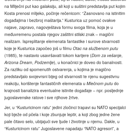
na Mliječni put kao galaksiju, ali koji u suštini predstavlja put kojim
Kosta prenosi mlijeko, počinje rečenicom: “Zasnovano na istinitim
događajima i bezbroj maštarija.” Kusturica uz pomoć ovakve
najave, zapravo, nagovještava formu svoga filma, koja je u
međuvremenu postala njegov zaštitni stilski znak – magični
realizam. Ispreplitanje elemenata fantastike i surove stvarnosti
koje je Kusturica započeo još u filmu
Otac na službenom putu
(1985), te nastavio usavršavati tokom karijere (
Dom za vešanje
,
Arizona Dream
,
Podzemlje
), u konačnici je doveo do banalnosti.
Za razliku od spomenutih ostvarenja, u kojima je magično
predstavljalo svojevrsni bijeg od stvarnosti te njenu sugestivnu
reakciju, korištenje fantastičnih elemenata u
Mlečnom putu
do
krajnosti banalizira eventualne istinite događaje – npr. posljednje
jugoslavenske ratove i sve njihove žrtve.
Jer, u “Kusturicinom ratu” jedini zločinci trapavi su NATO specijalci
koji bježe od pčela i koje zbunjuje leptir, a koji zbog jedne žene
pale čitavo selo, ubijajući sve ljude i životinje u njemu. Dakle, u
“Kusturicinom ratu” Jugoslavene napadaju “NATO agresori”, a