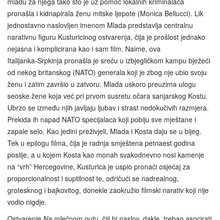
mladu za njega tako što je uz pomoć lokalnih kriminalaca
pronašla i kidnapirala ženu mitske ljepote (Monica Bellucci). Lik
jednostavno naslovljen imenom Mlada predstavlja centralnu
narativnu figuru Kusturicinog ostvarenja, čija je prošlost jednako
nejasna i komplicirana kao i sam film. Naime, ova
Italijanka‑Srpkinja pronašla je sreću u izbjegličkom kampu bježeći
od nekog britanskog (NATO) generala koji je zbog nje ubio svoju
ženu i zatim završio u zatvoru. Mlada uskoro preuzima ulogu
seoske žene koja već pri prvom susretu očara sanjarskog Kostu.
Ubrzo se između njih javljaju ljubav i strast nedokučivih razmjera.
Prekida ih napad NATO specijalaca koji pobiju sve mještane i
zapale selo. Kao jedini preživjeli, Mlada i Kosta daju se u bijeg.
Tek u epilogu filma, čija je radnja smještena petnaest godina
poslije, a u kojem Kosta kao monah svakodnevno nosi kamenje
na “vrh” Hercegovine, Kusturica je uspio pronaći osjećaj za
proporcionalnost i suptilnost te, odričući se nadrealnog,
grotesknog i bajkovitog, donekle zaokružio filmski narativ koji nije
vodio nigdje.
Ostvarenje
Na mlečnom putu
, čiji bi naslov, dakle, trebao asocirati