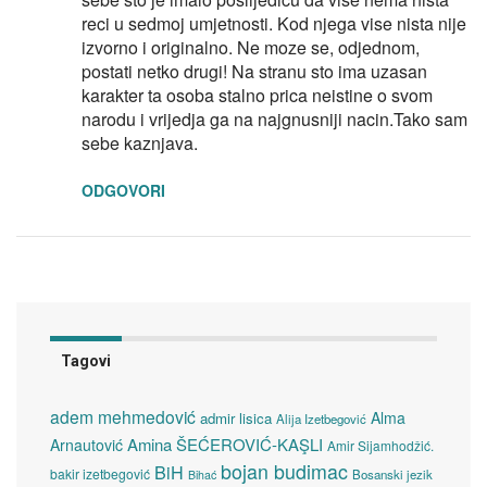
reci u sedmoj umjetnosti. Kod njega vise nista nije
izvorno i originalno. Ne moze se, odjednom,
postati netko drugi! Na stranu sto ima uzasan
karakter ta osoba stalno prica neistine o svom
narodu i vrijedja ga na najgnusniji nacin.Tako sam
sebe kaznjava.
ODGOVORI
Tagovi
adem mehmedović
Alma
admir lisica
Alija Izetbegović
Amina ŠEĆEROVIĆ-KAŞLI
Arnautović
Amir Sijamhodžić.
bojan budimac
BiH
bakir izetbegović
Bosanski jezik
Bihać