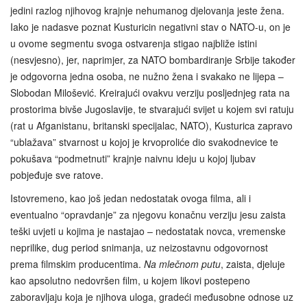
jedini razlog njihovog krajnje nehumanog djelovanja jeste žena.
Iako je nadasve poznat Kusturicin negativni stav o NATO-u, on je
u ovome segmentu svoga ostvarenja stigao najbliže istini
(nesvjesno), jer, naprimjer, za NATO bombardiranje Srbije također
je odgovorna jedna osoba, ne nužno žena i svakako ne lijepa –
Slobodan Milošević. Kreirajući ovakvu verziju posljednjeg rata na
prostorima bivše Jugoslavije, te stvarajući svijet u kojem svi ratuju
(rat u Afganistanu, britanski specijalac, NATO), Kusturica zapravo
“ublažava” stvarnost u kojoj je krvoproliće dio svakodnevice te
pokušava “podmetnuti” krajnje naivnu ideju u kojoj ljubav
pobjeđuje sve ratove.
Istovremeno, kao još jedan nedostatak ovoga filma, ali i
eventualno “opravdanje” za njegovu konačnu verziju jesu zaista
teški uvjeti u kojima je nastajao – nedostatak novca, vremenske
neprilike, dug period snimanja, uz neizostavnu odgovornost
prema filmskim producentima.
Na mlečnom putu
, zaista, djeluje
kao apsolutno nedovršen film, u kojem likovi postepeno
zaboravljaju koja je njihova uloga, gradeći međusobne odnose uz