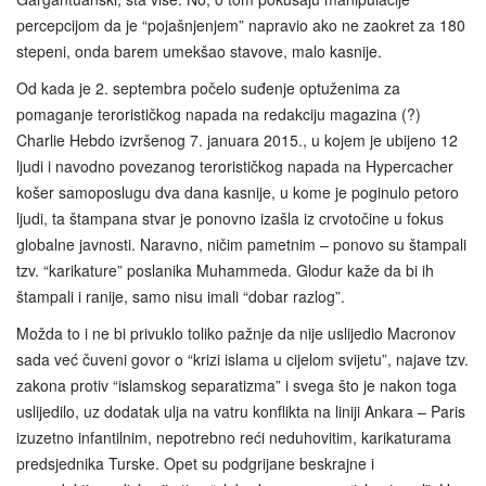
percepcijom da je “pojašnjenjem” napravio ako ne zaokret za 180
stepeni, onda barem umekšao stavove, malo kasnije.
Od kada je 2. septembra počelo suđenje optuženima za
pomaganje terorističkog napada na redakciju magazina (?)
Charlie Hebdo izvršenog 7. januara 2015., u kojem je ubijeno 12
ljudi i navodno povezanog terorističkog napada na Hypercacher
košer samoposlugu dva dana kasnije, u kome je poginulo petoro
ljudi, ta štampana stvar je ponovno izašla iz crvotočine u fokus
globalne javnosti. Naravno, ničim pametnim – ponovo su štampali
tzv. “karikature” poslanika Muhammeda. Glodur kaže da bi ih
štampali i ranije, samo nisu imali “dobar razlog”.
Možda to i ne bi privuklo toliko pažnje da nije uslijedio Macronov
sada već čuveni govor o “krizi islama u cijelom svijetu”, najave tzv.
zakona protiv “islamskog separatizma” i svega što je nakon toga
uslijedilo, uz dodatak ulja na vatru konflikta na liniji Ankara – Paris
izuzetno infantilnim, nepotrebno reći neduhovitim, karikaturama
predsjednika Turske. Opet su podgrijane beskrajne i