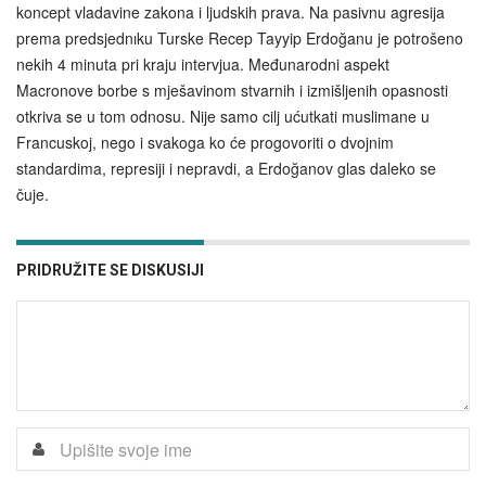
koncept vladavine zakona i ljudskih prava. Na pasivnu agresija
prema predsjednıku Turske Recep Tayyip Erdoğanu je potrošeno
nekih 4 minuta pri kraju intervjua. Međunarodni aspekt
Macronove borbe s mješavinom stvarnih i izmišljenih opasnosti
otkriva se u tom odnosu. Nije samo cilj ućutkati muslimane u
Francuskoj, nego i svakoga ko će progovoriti o dvojnim
standardima, represiji i nepravdi, a Erdoğanov glas daleko se
čuje.
PRIDRUŽITE SE DISKUSIJI