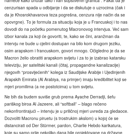
nameće kako unutar tako i van sopstvenih granica”. Fakat da je
cenzurisan spada u odbijanje i da se diskutuje o uzrocima (čak i
da je Khosrokhavarova teza pogrešna, cenzura nije način da se
opovrgne). To je formula za situaciju koja je u Francuskoj i to nas
dovodi do na početku pomenutog Macronovog intervjua. Već sam
izbor kanala za koji će govoriti, te, kako se čini, aranžman da
intervju ne bude u cjelini dostupan na bilo kom drugom jeziku,
osim arapskom i francuskom, govori mnogo. Očigledno je da se
Macron želio obratiti arapskom svijetu i za to je izabrao katarsku
televiziju, jer satelitski kanali (čitaj, propagandne kanalizacije)
njegovih “prosvijećenih” kolega iz Saudijske Arabije i Ujedinjenih
Arapskih Emirata (Al Arabiya, na primjer) imaju kredibilitet koji se
mjeri promilima (a ne postotcima) u tom svijetu.
Ne bih da budem suviše grub prema Ayache Derradji, šefu
pariškog biroa Al Jazeere, ali “softball” – blago rečeno
nekonfrontirajući – intervju je u priličnoj mjeri uvreda za gledaoce.
Dozvoliti Macronu piruetu (s trostrukim akslom) u kojoj će se
distancirati od Der Stürmer, pardon, Charlie Hebdo karikatura,
koje su samo prije nekoliko dana bile projektovane na državne