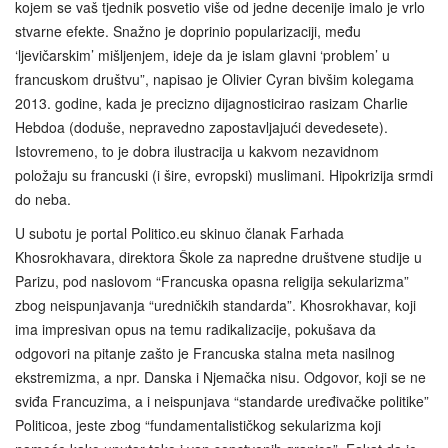
kojem se vaš tjednik posvetio više od jedne decenije imalo je vrlo
stvarne efekte. Snažno je doprinio popularizaciji, među
‘ljevičarskim’ mišljenjem, ideje da je islam glavni ‘problem’ u
francuskom društvu”, napisao je Olivier Cyran bivšim kolegama
2013. godine, kada je precizno dijagnosticirao rasizam Charlie
Hebdoa (doduše, nepravedno zapostavljajući devedesete).
Istovremeno, to je dobra ilustracija u kakvom nezavidnom
položaju su francuski (i šire, evropski) muslimani. Hipokrizija srmdi
do neba.
U subotu je portal Politico.eu skinuo članak Farhada
Khosrokhavara, direktora Škole za napredne društvene studije u
Parizu, pod naslovom “Francuska opasna religija sekularizma”
zbog neispunjavanja “uredničkih standarda”. Khosrokhavar, koji
ima impresivan opus na temu radikalizacije, pokušava da
odgovori na pitanje zašto je Francuska stalna meta nasilnog
ekstremizma, a npr. Danska i Njemačka nisu. Odgovor, koji se ne
sviđa Francuzima, a i neispunjava “standarde uređivačke politike”
Politicoa, jeste zbog “fundamentalističkog sekularizma koji