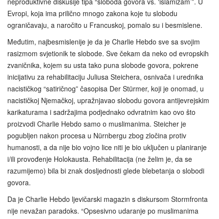
neproduktivne diskusije tipa “sloboda govora vs. ‘islamizam’”. U
Evropi, koja ima prilično mnogo zakona koje tu slobodu
ograničavaju, a naročito u Francuskoj, pomalo su i besmislene.
Međutim, najbesmislenije je da je Charlie Hebdo sve sa svojim
rasizmom svjetionik te slobode. Sve čekam da neko od evropskih
zvaničnika, kojem su usta tako puna slobode govora, pokrene
inicijativu za rehabilitaciju Juliusa Steichera, osnivača i urednika
nacističkog “satiričnog” časopisa Der Stürmer, koji je onomad, u
nacističkoj Njemačkoj, upražnjavao slobodu govora antijevrejskim
karikaturama i sadržajima podjednako odvratnim kao ovo što
proizvodi Charlie Hebdo samo o muslimanima. Steicher je
pogubljen nakon procesa u Nürnbergu zbog zločina protiv
humanosti, a da nije bio vojno lice niti je bio uključen u planiranje
i/ili provođenje Holokausta. Rehabilitacija (ne želim je, da se
razumijemo) bila bi znak dosljednosti glede blebetanja o slobodi
govora.
Da je Charlie Hebdo ljevičarski magazin s diskursom Stormfronta
nije nevažan paradoks. “Opsesivno udaranje po muslimanima