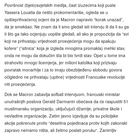
Površnost (bjelo)svjetskih medija, čast izuzecima koji puste
Yassera Louatia da nešto prokomentariše, ogleda se u
opšteprihvaćenoj ocjeni da je Macron napravio “korak unazad”,
da je smekšao. Ne znam da li smo gledali isti intervju ili da li su ga
ti što ga tako ocjenjuju uopšte gledali, ali ako je propozicija da “svi
koji ne prihvataju vrijednosti prosvjećenja mogu da spakuju
kofere” (“sitnica” koja je izgleda mnogima promakla) mehki stav,
onda ne mogu da dokučim šta bi bio tvrdi stav. Opet u tome ima
strahovito mnogo licemjerja, jer milioni katolika koji prizivaju
povratak monarhije i za to imaju obezbijeđenu slobodu govora
očigledno ne prihvataju (upitne) vrijednosti Francuske revolucije
niti prosvjećenja.
Dok se Macron zabavlja sofball intervjuom, francuski ministar
unutrašnjih poslova Gerald Darmanin obećava da će raspustiti 51
muslimansku organizaciju, uključujući džamije, privatne škole i
nevladine organizacije. Zatim javno izjavljuje da su policijske
akcije pokrenute protiv “desetina pojedinaca protiv kojih zakonski
zapravo nemamo ništa, ali želimo poslati poruku“. Zanimljiv