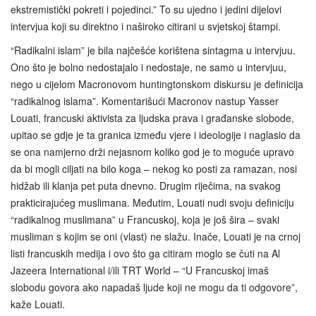
ekstremistički pokreti i pojedinci.” To su ujedno i jedini dijelovi
intervjua koji su direktno i naširoko citirani u svjetskoj štampi.
“Radikalni islam” je bila najčešće korištena sintagma u intervjuu.
Ono što je bolno nedostajalo i nedostaje, ne samo u intervjuu,
nego u cijelom Macronovom huntingtonskom diskursu je definicija
“radikalnog islama”. Komentarišući Macronov nastup Yasser
Louati, francuski aktivista za ljudska prava i građanske slobode,
upitao se gdje je ta granica između vjere i ideologije i naglasio da
se ona namjerno drži nejasnom koliko god je to moguće upravo
da bi mogli ciljati na bilo koga – nekog ko posti za ramazan, nosi
hidžab ili klanja pet puta dnevno. Drugim riječima, na svakog
prakticirajućeg muslimana. Međutim, Louati nudi svoju definiciju
“radikalnog muslimana” u Francuskoj, koja je još šira – svaki
musliman s kojim se oni (vlast) ne slažu. Inače, Louati je na crnoj
listi francuskih medija i ovo što ga citiram moglo se čuti na Al
Jazeera International i/ili TRT World – “U Francuskoj imaš
slobodu govora ako napadaš ljude koji ne mogu da ti odgovore”,
kaže Louati.