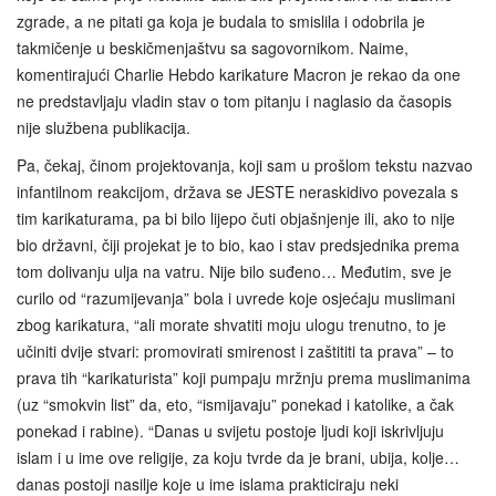
zgrade, a ne pitati ga koja je budala to smislila i odobrila je
takmičenje u beskičmenjaštvu sa sagovornikom. Naime,
komentirajući Charlie Hebdo karikature Macron je rekao da one
ne predstavljaju vladin stav o tom pitanju i naglasio da časopis
nije službena publikacija.
Pa, čekaj, činom projektovanja, koji sam u prošlom tekstu nazvao
infantilnom reakcijom, država se JESTE neraskidivo povezala s
tim karikaturama, pa bi bilo lijepo čuti objašnjenje ili, ako to nije
bio državni, čiji projekat je to bio, kao i stav predsjednika prema
tom dolivanju ulja na vatru. Nije bilo suđeno… Međutim, sve je
curilo od “razumijevanja” bola i uvrede koje osjećaju muslimani
zbog karikatura, “ali morate shvatiti moju ulogu trenutno, to je
učiniti dvije stvari: promovirati smirenost i zaštititi ta prava” – to
prava tih “karikaturista” koji pumpaju mržnju prema muslimanima
(uz “smokvin list” da, eto, “ismijavaju” ponekad i katolike, a čak
ponekad i rabine). “Danas u svijetu postoje ljudi koji iskrivljuju
islam i u ime ove religije, za koju tvrde da je brani, ubija, kolje…
danas postoji nasilje koje u ime islama prakticiraju neki