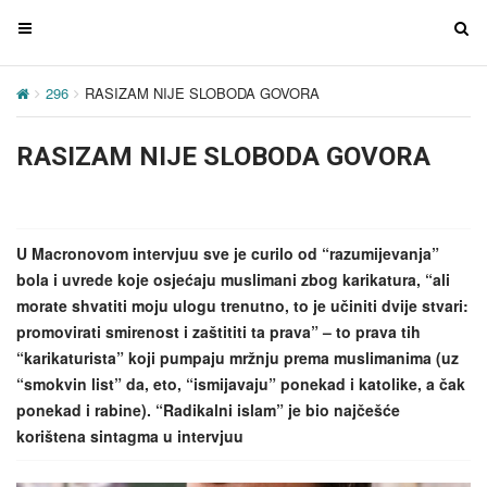
T
T
o
o
g
g
296
RASIZAM NIJE SLOBODA GOVORA
g
g
l
l
RASIZAM NIJE SLOBODA GOVORA
e
e
n
n
a
a
v
v
U Macronovom intervjuu sve je curilo od “razumijevanja”
i
i
bola i uvrede koje osjećaju muslimani zbog karikatura, “ali
g
g
morate shvatiti moju ulogu trenutno, to je učiniti dvije stvari:
a
a
promovirati smirenost i zaštititi ta prava” – to prava tih
t
t
“karikaturista” koji pumpaju mržnju prema muslimanima (uz
i
i
“smokvin list” da, eto, “ismijavaju” ponekad i katolike, a čak
o
o
ponekad i rabine). “Radikalni islam” je bio najčešće
n
n
korištena sintagma u intervjuu