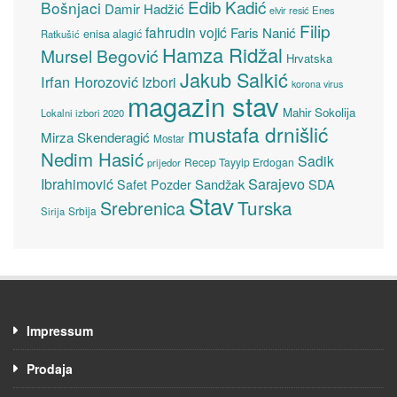
Edib Kadić
Bošnjaci
Damir Hadžić
elvir resić
Enes
Filip
fahrudin vojić
Faris Nanić
enisa alagić
Ratkušić
Hamza Ridžal
Mursel Begović
Hrvatska
Jakub Salkić
Irfan Horozović
Izbori
korona virus
magazin stav
Mahir Sokolija
Lokalni izbori 2020
mustafa drnišlić
Mirza Skenderagić
Mostar
Nedim Hasić
Sadik
Recep Tayyip Erdogan
prijedor
Sarajevo
Ibrahimović
Sandžak
SDA
Safet Pozder
Stav
Turska
Srebrenica
Srbija
Sirija
Impressum
Prodaja