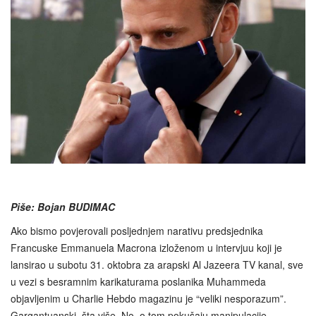
Piše: Bojan BUDIMAC
Ako bismo povjerovali posljednjem narativu predsjednika
Francuske Emmanuela Macrona izloženom u intervjuu koji je
lansirao u subotu 31. oktobra za arapski Al Jazeera TV kanal, sve
u vezi s besramnim karikaturama poslanika Muhammeda
objavljenim u Charlie Hebdo magazinu je “veliki nesporazum”.
Gargantuanski, šta više. No, o tom pokušaju manipulacije