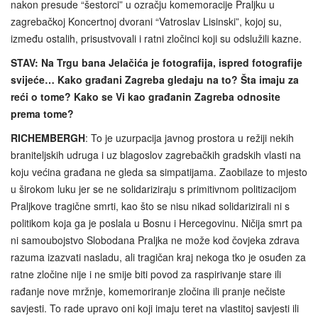
nakon presude “šestorci” u ozračju komemoracije Praljku u
zagrebačkoj Koncertnoj dvorani “Vatroslav Lisinski”, kojoj su,
između ostalih, prisustvovali i ratni zločinci koji su odslužili kazne.
STAV: Na Trgu bana Jelačića je fotografija, ispred fotografije
svijeće… Kako građani Zagreba gledaju na to? Šta imaju za
reći o tome? Kako se Vi kao građanin Zagreba odnosite
prema tome?
RICHEMBERGH
: To je uzurpacija javnog prostora u režiji nekih
braniteljskih udruga i uz blagoslov zagrebačkih gradskih vlasti na
koju većina građana ne gleda sa simpatijama. Zaobilaze to mjesto
u širokom luku jer se ne solidariziraju s primitivnom politizacijom
Praljkove tragične smrti, kao što se nisu nikad solidarizirali ni s
politikom koja ga je poslala u Bosnu i Hercegovinu. Ničija smrt pa
ni samoubojstvo Slobodana Praljka ne može kod čovjeka zdrava
razuma izazvati nasladu, ali tragičan kraj nekoga tko je osuđen za
ratne zločine nije i ne smije biti povod za raspirivanje stare ili
rađanje nove mržnje, komemoriranje zločina ili pranje nečiste
savjesti. To rade upravo oni koji imaju teret na vlastitoj savjesti ili