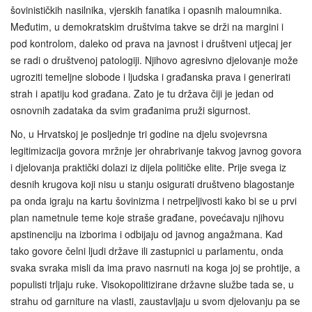
šovinističkih nasilnika, vjerskih fanatika i opasnih maloumnika.
Međutim, u demokratskim društvima takve se drži na margini i
pod kontrolom, daleko od prava na javnost i društveni utjecaj jer
se radi o društvenoj patologiji. Njihovo agresivno djelovanje može
ugroziti temeljne slobode i ljudska i građanska prava i generirati
strah i apatiju kod građana. Zato je tu država čiji je jedan od
osnovnih zadataka da svim građanima pruži sigurnost.
No, u Hrvatskoj je posljednje tri godine na djelu svojevrsna
legitimizacija govora mržnje jer ohrabrivanje takvog javnog govora
i djelovanja praktički dolazi iz dijela političke elite. Prije svega iz
desnih krugova koji nisu u stanju osigurati društveno blagostanje
pa onda igraju na kartu šovinizma i netrpeljivosti kako bi se u prvi
plan nametnule teme koje straše građane, povećavaju njihovu
apstinenciju na izborima i odbijaju od javnog angažmana. Kad
tako govore čelni ljudi države ili zastupnici u parlamentu, onda
svaka svraka misli da ima pravo nasrnuti na koga joj se prohtije, a
populisti trljaju ruke. Visokopolitizirane državne službe tada se, u
strahu od garniture na vlasti, zaustavljaju u svom djelovanju pa se