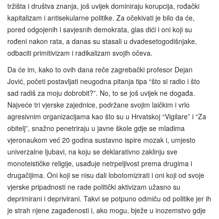
tržišta i društva znanja, još uvijek dominiraju korupcija, rođački
kapitalizam i antisekularne politike. Za očekivati je bilo da će,
pored odgojenih i savjesnih demokrata, glas dići i oni koji su
rođeni nakon rata, a danas su stasali u dvadesetogodišnjake,
odbaciti primitivizam i radikalizam svojih očeva.
Da će im, kako to ovih dana reče zagrebački profesor Dejan
Jović, početi postavljati neugodna pitanja tipa “što si radio i što
sad radiš za moju dobrobit?”. No, to se još uvijek ne događa.
Najveće tri vjerske zajednice, podržane svojim laičkim i vrlo
agresivnim organizacijama kao što su u Hrvatskoj “Vigilare” i “Za
obitelj”, snažno penetriraju u javne škole gdje se mladima
vjeronaukom već 20 godina sustavno ispire mozak i, umjesto
univerzalne ljubavi, na koju se deklarativno zaklinju sve
monoteističke religije, usađuje netrpeljivost prema drugima i
drugačijima. Oni koji se nisu dali lobotomizirati i oni koji od svoje
vjerske pripadnosti ne rade politički aktivizam užasno su
deprimirani i deprivirani. Takvi se potpuno odmiču od politike jer ih
je strah njene zagađenosti i, ako mogu, bježe u inozemstvo gdje