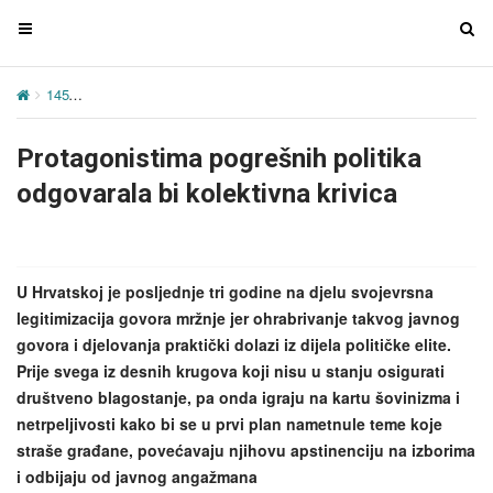
T
T
o
o
g
g
145
Protagonistima pogrešnih politika odgovarala bi kolektivna krivi
g
g
l
l
Protagonistima pogrešnih politika
e
e
n
n
odgovarala bi kolektivna krivica
a
a
v
v
i
i
g
g
U Hrvatskoj je posljednje tri godine na djelu svojevrsna
a
a
legitimizacija govora mržnje jer ohrabrivanje takvog javnog
t
t
govora i djelovanja praktički dolazi iz dijela političke elite.
i
i
Prije svega iz desnih krugova koji nisu u stanju osigurati
o
o
društveno blagostanje, pa onda igraju na kartu šovinizma i
n
n
netrpeljivosti kako bi se u prvi plan nametnule teme koje
straše građane, povećavaju njihovu apstinenciju na izborima
i odbijaju od javnog angažmana