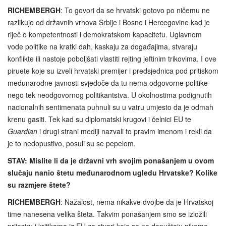
RICHEMBERGH
: To govori da se hrvatski gotovo po ničemu ne
razlikuje od državnih vrhova Srbije i Bosne i Hercegovine kad je
riječ o kompetentnosti i demokratskom kapacitetu. Uglavnom
vode politike na kratki dah, kaskaju za događajima, stvaraju
konflikte ili nastoje poboljšati vlastiti rejting jeftinim trikovima. I ove
piruete koje su izveli hrvatski premijer i predsjednica pod pritiskom
međunarodne javnosti svjedoče da tu nema odgovorne politike
nego tek neodgovornog politikantstva. U okolnostima podignutih
nacionalnih sentimenata puhnuli su u vatru umjesto da je odmah
krenu gasiti. Tek kad su diplomatski krugovi i čelnici EU te
Guardian
i drugi strani mediji nazvali to pravim imenom i rekli da
je to nedopustivo, posuli su se pepelom.
STAV: Mislite li da je državni vrh svojim ponašanjem u ovom
slučaju nanio štetu međunarodnom ugledu Hrvatske? Kolike
su razmjere štete?
RICHEMBERGH
: Nažalost, nema nikakve dvojbe da je Hrvatskoj
time nanesena velika šteta. Takvim ponašanjem smo se izložili