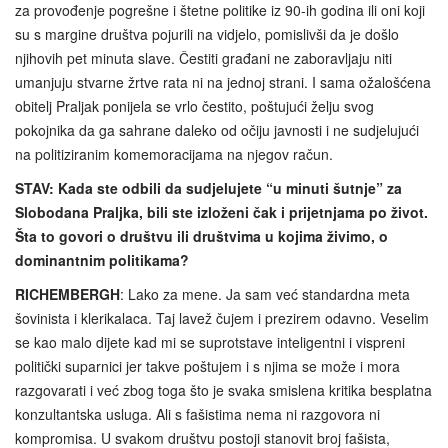
za provođenje pogrešne i štetne politike iz 90-ih godina ili oni koji
su s margine društva pojurili na vidjelo, pomislivši da je došlo
njihovih pet minuta slave. Čestiti građani ne zaboravljaju niti
umanjuju stvarne žrtve rata ni na jednoj strani. I sama ožalošćena
obitelj Praljak ponijela se vrlo čestito, poštujući želju svog
pokojnika da ga sahrane daleko od očiju javnosti i ne sudjelujući
na politiziranim komemoracijama na njegov račun.
STAV: Kada ste odbili da sudjelujete “u minuti šutnje” za
Slobodana Praljka, bili ste izloženi čak i prijetnjama po život.
Šta to govori o društvu ili društvima u kojima živimo, o
dominantnim politikama?
RICHEMBERGH
: Lako za mene. Ja sam već standardna meta
šovinista i klerikalaca. Taj lavež čujem i prezirem odavno. Veselim
se kao malo dijete kad mi se suprotstave inteligentni i vispreni
politički suparnici jer takve poštujem i s njima se može i mora
razgovarati i već zbog toga što je svaka smislena kritika besplatna
konzultantska usluga. Ali s fašistima nema ni razgovora ni
kompromisa. U svakom društvu postoji stanovit broj fašista,