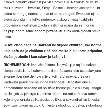
njihova nefunkcionalnost još više povećava. Nažalost, tu velike
razlike između Hrvatske, Srbije i Bosne i Hercegovine nema i ni
jedna se drugoj nemaju pravo ni obraza rugati. Svaka od njih u
svom dvorištu ima toliko nedemokratskog smeća i ozbiljnih
problema s kvalitetom života vlastitih građana da se moraju
najprije dobro same sobom pozabaviti, a tek onda gledati preko
plota.
STAV: Zbog čega na Balkanu ne vrijede civilizacijske norme
koje kažu da je zločinac zločinac ma ko bio i kome pripadao,
zločin je zločin i kao takav je kažnjiv?
RICHEMBERGH
: Ima više faktora. Najvažniji je taj što nakon
sloma socijalizma i ratova u novim državama nisu uspostavljene
stvarne liberalne demokratije u kojima bi pravna država i
vladavina prava bile neupitne vrijednosti. Uspostavljene su
demokrature sazdane od političke korupcije koje su svoju snagu
crpile i još uvijek crpe iz politika ‘90-ih i na račun žrtava ratova
koje je generirala velikosrpska politika, a sekundirali su joj ostali
šovinizmi tukom na utuk. Umjesto slobodnog društva, slobodnog