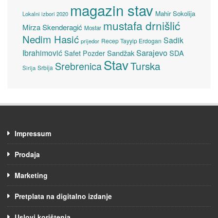
magazin stav
Mahir Sokolija
Lokalni izbori 2020
mustafa drnišlić
Mirza Skenderagić
Mostar
Nedim Hasić
Sadik
Recep Tayyip Erdogan
prijedor
Sarajevo
Ibrahimović
Sandžak
SDA
Safet Pozder
Stav
Turska
Srebrenica
Srbija
Sirija
Impressum
Prodaja
Marketing
Pretplata na digitalno izdanje
Uslovi korištenja