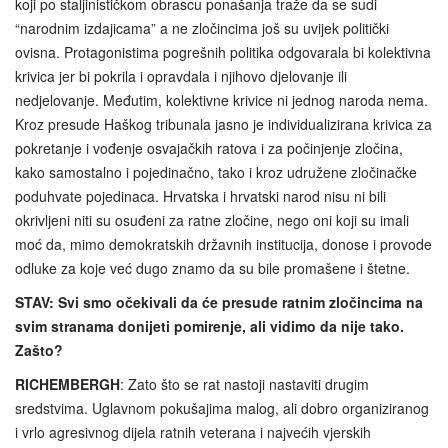
koji po staljinističkom obrascu ponašanja traže da se sudi
“narodnim izdajicama” a ne zločincima još su uvijek politički
ovisna. Protagonistima pogrešnih politika odgovarala bi kolektivna
krivica jer bi pokrila i opravdala i njihovo djelovanje ili
nedjelovanje. Međutim, kolektivne krivice ni jednog naroda nema.
Kroz presude Haškog tribunala jasno je individualizirana krivica za
pokretanje i vođenje osvajačkih ratova i za počinjenje zločina,
kako samostalno i pojedinačno, tako i kroz udružene zločinačke
poduhvate pojedinaca. Hrvatska i hrvatski narod nisu ni bili
okrivljeni niti su osuđeni za ratne zločine, nego oni koji su imali
moć da, mimo demokratskih državnih institucija, donose i provode
odluke za koje već dugo znamo da su bile promašene i štetne.
STAV: Svi smo očekivali da će presude ratnim zločincima na
svim stranama donijeti pomirenje, ali vidimo da nije tako.
Zašto?
RICHEMBERGH
: Zato što se rat nastoji nastaviti drugim
sredstvima. Uglavnom pokušajima malog, ali dobro organiziranog
i vrlo agresivnog dijela ratnih veterana i najvećih vjerskih