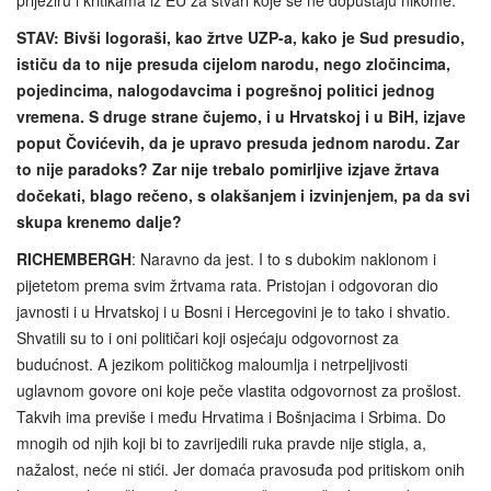
prijeziru i kritikama iz EU za stvari koje se ne dopuštaju nikome.
STAV: Bivši logoraši, kao žrtve UZP-a, kako je Sud presudio,
ističu da to nije presuda cijelom narodu, nego zločincima,
pojedincima, nalogodavcima i pogrešnoj politici jednog
vremena. S druge strane čujemo, i u Hrvatskoj i u BiH, izjave
poput Čovićevih, da je upravo presuda jednom narodu. Zar
to nije paradoks? Zar nije trebalo pomirljive izjave žrtava
dočekati, blago rečeno, s olakšanjem i izvinjenjem, pa da svi
skupa krenemo dalje?
RICHEMBERGH
: Naravno da jest. I to s dubokim naklonom i
pijetetom prema svim žrtvama rata. Pristojan i odgovoran dio
javnosti i u Hrvatskoj i u Bosni i Hercegovini je to tako i shvatio.
Shvatili su to i oni političari koji osjećaju odgovornost za
budućnost. A jezikom političkog maloumlja i netrpeljivosti
uglavnom govore oni koje peče vlastita odgovornost za prošlost.
Takvih ima previše i među Hrvatima i Bošnjacima i Srbima. Do
mnogih od njih koji bi to zavrijedili ruka pravde nije stigla, a,
nažalost, neće ni stići. Jer domaća pravosuđa pod pritiskom onih