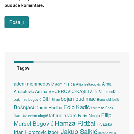
buduće komentare.
Tagovi
adem mehmedović
Alma
admir lisica
Alija Izetbegović
Amina ŠEĆEROVIĆ-KAŞLI
Arnautović
Amir Sijamhodžić.
bojan budimac
BiH
bakir izetbegović
Bosanski jezik
Bihać
Edib Kadić
Bošnjaci
Damir Hadžić
elvir resić
Enes
Filip
fahrudin vojić
Faris Nanić
enisa alagić
Ratkušić
Hamza Ridžal
Mursel Begović
Hrvatska
Jakub Salkić
Irfan Horozović
Izbori
korona virus