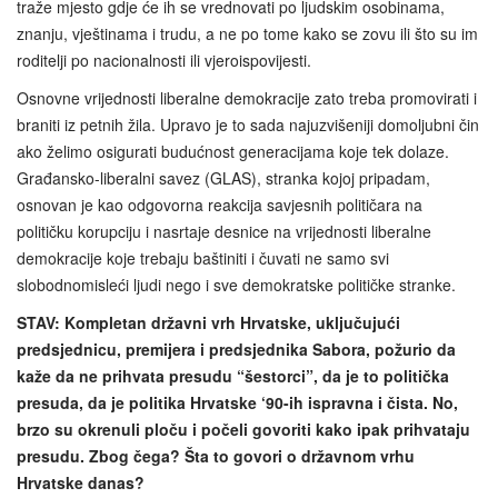
traže mjesto gdje će ih se vrednovati po ljudskim osobinama,
znanju, vještinama i trudu, a ne po tome kako se zovu ili što su im
roditelji po nacionalnosti ili vjeroispovijesti.
Osnovne vrijednosti liberalne demokracije zato treba promovirati i
braniti iz petnih žila. Upravo je to sada najuzvišeniji domoljubni čin
ako želimo osigurati budućnost generacijama koje tek dolaze.
Građansko-liberalni savez (GLAS), stranka kojoj pripadam,
osnovan je kao odgovorna reakcija savjesnih političara na
političku korupciju i nasrtaje desnice na vrijednosti liberalne
demokracije koje trebaju baštiniti i čuvati ne samo svi
slobodnomisleći ljudi nego i sve demokratske političke stranke.
STAV: Kompletan državni vrh Hrvatske, uključujući
predsjednicu, premijera i predsjednika Sabora, požurio da
kaže da ne prihvata presudu “šestorci”, da je to politička
presuda, da je politika Hrvatske ‘90-ih ispravna i čista. No,
brzo su okrenuli ploču i počeli govoriti kako ipak prihvataju
presudu. Zbog čega? Šta to govori o državnom vrhu
Hrvatske danas?