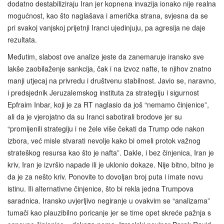
dodatno destabiliziraju Iran jer kopnena invazija ionako nije realna
mogućnost, kao što naglašava i američka strana, svjesna da se
pri svakoj vanjskoj prijetnji Iranci ujedinjuju, pa agresija ne daje
rezultata.
Međutim, slabost ove analize jeste da zanemaruje iransko sve
lakše zaobilaženje sankcija, čak i na izvoz nafte, te njihov znatno
manji utjecaj na privredu i društvenu stabilnost. Javio se, naravno,
i predsjednik Jeruzalemskog instituta za strategiju i sigurnost
Epfraim Inbar, koji je za RT naglasio da još “nemamo činjenice”,
ali da je vjerojatno da su Iranci sabotirali brodove jer su
“promijenili strategiju i ne žele više čekati da Trump ode nakon
izbora, već misle stvarati nevolje kako bi omeli protok važnog
strateškog resursa kao što je nafta”. Dakle, i bez činjenica, Iran je
kriv, Iran je izvršio napade ili je uklonio dokaze. Nije bitno, bitno je
da je za nešto kriv. Ponovite to dovoljan broj puta i imate novu
istinu. Ili alternativne činjenice, što bi rekla jedna Trumpova
saradnica. Iransko uvjerljivo negiranje u ovakvim se “analizama”
tumači kao plauzibilno poricanje jer se time opet skreće pažnja s