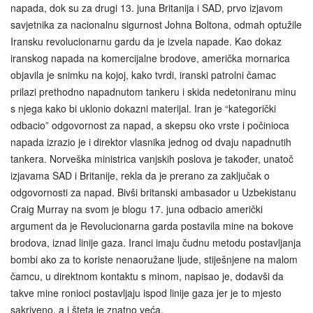
napada, dok su za drugi 13. juna Britanija i SAD, prvo izjavom
savjetnika za nacionalnu sigurnost Johna Boltona, odmah optužile
Iransku revolucionarnu gardu da je izvela napade. Kao dokaz
iranskog napada na komercijalne brodove, američka mornarica
objavila je snimku na kojoj, kako tvrdi, iranski patrolni čamac
prilazi prethodno napadnutom tankeru i skida nedetoniranu minu
s njega kako bi uklonio dokazni materijal. Iran je “kategorički
odbacio” odgovornost za napad, a skepsu oko vrste i počinioca
napada izrazio je i direktor vlasnika jednog od dvaju napadnutih
tankera. Norveška ministrica vanjskih poslova je također, unatoč
izjavama SAD i Britanije, rekla da je prerano za zaključak o
odgovornosti za napad. Bivši britanski ambasador u Uzbekistanu
Craig Murray na svom je blogu 17. juna odbacio američki
argument da je Revolucionarna garda postavila mine na bokove
brodova, iznad linije gaza. Iranci imaju čudnu metodu postavljanja
bombi ako za to koriste nenaoružane ljude, stiješnjene na malom
čamcu, u direktnom kontaktu s minom, napisao je, dodavši da
takve mine ronioci postavljaju ispod linije gaza jer je to mjesto
sakriveno, a i šteta je znatno veća.