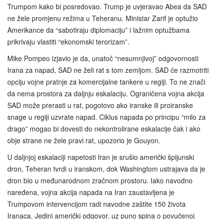
Trumpom kako bi posredovao. Trump je uvjeravao Abea da SAD
ne žele promjenu režima u Teheranu. Ministar Zarif je optužio
Amerikance da “sabotiraju diplomaciju” i lažnim optužbama
prikrivaju vlastiti “ekonomski terorizam”.
Mike Pompeo izjavio je da, unatoč “nesumnjivoj” odgovornosti
Irana za napad, SAD ne želi rat s tom zemljom. SAD će razmotriti
opciju vojne pratnje za komercijalne tankere u regiji. To ne znači
da nema prostora za daljnju eskalaciju. Ograničena vojna akcija
SAD može prerasti u rat, pogotovo ako iranske ili proiranske
snage u regiji uzvrate napad. Ciklus napada po principu “milo za
drago” mogao bi dovesti do nekontrolirane eskalacije čak i ako
obje strane ne žele pravi rat, upozorio je Gouyon.
U daljnjoj eskalaciji napetosti Iran je srušio američki špijunski
dron, Teheran tvrdi u iranskom, dok Washingtom ustrajava da je
dron bio u međunarodnom zračnom prostoru. Iako navodno
naređena, vojna akcija napada na Iran zaustavljena je
Trumpovom intervencijom radi navodne zaštite 150 života
Iranaca. Jedini američki odgovor, uz puno spina o povučenoj