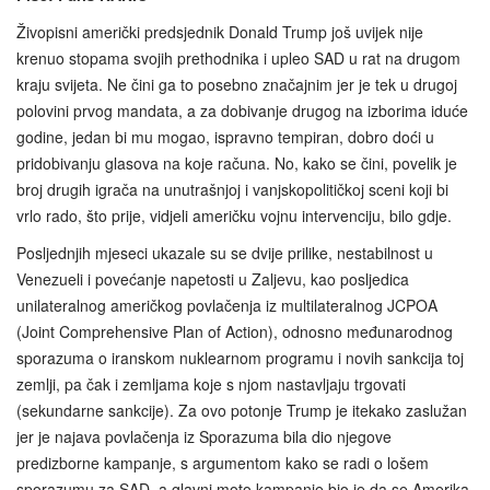
Živopisni američki predsjednik Donald Trump još uvijek nije
krenuo stopama svojih prethodnika i upleo SAD u rat na drugom
kraju svijeta. Ne čini ga to posebno značajnim jer je tek u drugoj
polovini prvog mandata, a za dobivanje drugog na izborima iduće
godine, jedan bi mu mogao, ispravno tempiran, dobro doći u
pridobivanju glasova na koje računa. No, kako se čini, povelik je
broj drugih igrača na unutrašnjoj i vanjskopolitičkoj sceni koji bi
vrlo rado, što prije, vidjeli američku vojnu intervenciju, bilo gdje.
Posljednjih mjeseci ukazale su se dvije prilike, nestabilnost u
Venezueli i povećanje napetosti u Zaljevu, kao posljedica
unilateralnog američkog povlačenja iz multilateralnog JCPOA
(Joint Comprehensive Plan of Action), odnosno međunarodnog
sporazuma o iranskom nuklearnom programu i novih sankcija toj
zemlji, pa čak i zemljama koje s njom nastavljaju trgovati
(sekundarne sankcije). Za ovo potonje Trump je itekako zaslužan
jer je najava povlačenja iz Sporazuma bila dio njegove
predizborne kampanje, s argumentom kako se radi o lošem
sporazumu za SAD, a glavni moto kampanje bio je da se Amerika