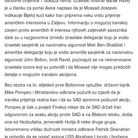
osnovne činjenice – dokaza nema. Izraelski novinar Barak Ravid
je u članku za portal
Axios
napisao da je Mossad dostavio
indikacije Bijeloj kući kako Iran priprema neku vrstu prijetnje
američkim interesima u Zaljevu. Informaciju o mogućoj iranskoj
zavjeri protiv američkih ili interesa njihovih zaljevskih saveznika
date su u razgovorima između izraelske delegacije koju je vodio
izraelski savjetnik za nacionalnu sigurnost Meir Ben-Shabbat i
američke delegacije koju je vodio američki savjetnik za nacionalnu
sigurnost John Bolton, tvrdi Ravid, pozivajući se na neimenovane
izraelske izvore koji su potvrdili i da Mossad nije mogao predočiti
detalje o mogućim iranskim akcijama.
Bez obzira na to, slijedeći prve Boltonove optužbe, državni tajnik
Mike Pompeo i Ministarstvo odbrane požurili su izjaviti da je
iranska prijetnja realna kao i da su SAD spremne poduzeti akciju.
Pompeo je čak u posjeti Finskoj rekao da će SAD držati Iran
odgovornim za svaku akciju protiv SAD-a na Bliskom istoku, došla
ona od Hezbullaha, jemenskih Hutija ili neke druge grupe.
Istovremeno vršilac dužnosti ministra odbrane Patrick Shanahan
je potvrdio da se nosač aviona USS Abraham Lincoln i borbena