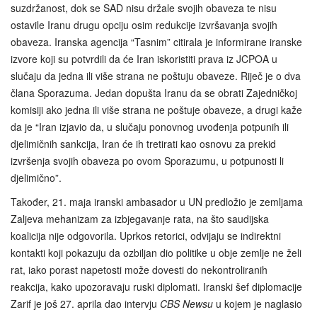
suzdržanost, dok se SAD nisu držale svojih obaveza te nisu
ostavile Iranu drugu opciju osim redukcije izvršavanja svojih
obaveza. Iranska agencija “Tasnim” citirala je informirane iranske
izvore koji su potvrdili da će Iran iskoristiti prava iz JCPOA u
slučaju da jedna ili više strana ne poštuju obaveze. Riječ je o dva
člana Sporazuma. Jedan dopušta Iranu da se obrati Zajedničkoj
komisiji ako jedna ili više strana ne poštuje obaveze, a drugi kaže
da je “Iran izjavio da, u slučaju ponovnog uvođenja potpunih ili
djelimičnih sankcija, Iran će ih tretirati kao osnovu za prekid
izvršenja svojih obaveza po ovom Sporazumu, u potpunosti li
djelimično”.
Također, 21. maja iranski ambasador u UN predložio je zemljama
Zaljeva mehanizam za izbjegavanje rata, na što saudijska
koalicija nije odgovorila. Uprkos retorici, odvijaju se indirektni
kontakti koji pokazuju da ozbiljan dio politike u obje zemlje ne želi
rat, iako porast napetosti može dovesti do nekontroliranih
reakcija, kako upozoravaju ruski diplomati. Iranski šef diplomacije
Zarif je još 27. aprila dao intervju
CBS Newsu
u kojem je naglasio