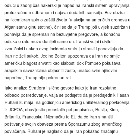
odluci u zadnji čas hakerski je napad na iranski sistem upravljanja
protuzračnom odbranom i najava dodatnih sankcija. Bez obzira
na licemjeran spin o zaštiti života (u akcijama američkih dronova u
Afganistanu ginu stotine), čini se da je Trump još uvijek suzdržan i
ponavlja da je spreman na bezuvjetne pregovore, a konačnu
odluku o ratu može donijeti samo on. Iranski vojni i civilni
zvaničnici i nakon ovog incidenta smiruju strasti i ponavljaju da
Iran ne želi sukob. Jedino Bolton upozorava da Iran ne smije
američku blagost shvatiti kao slabost, dok Pompeo pokušava
arapskim saveznicima objasniti zašto, unatoč svim njihovim
naporima, Trump nije pokrenuo rat.
Iako analize Stratfora i slične govore kako je Iran rezolutno
odbacio posredovanje, valja se podsjetiti da je predsjednik Hasan
Ruhani 8. maja, na godišnjicu američkog unilateralnog povlačenja
iz JCPOA, obavijestio preostalih pet potpisnica, Rusiju, Kinu,
Britaniju, Francusku i Njemačku te EU da će Iran smanjiti
poštivanje svojih obaveza prema Sporazumu zbog američkog
povlačenja. Ruhani je naglasio da je Iran pokazao značajnu