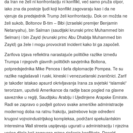
da Iran ne želi ni konfrontaciju ni konflikt, već samo pruža otpor,
iako zna da postoje ljudi koji konflikt zagovaraju kao i da ne
vjeruje da predsjednik Trump želi konfrontaciju. Dok on možda ne
želi sukob, Boltonov B-tim – Bibi (izraelski premijer Benjamin
Netanyahu), bin Salman (saudijski krunski princ Muhammed bin
Selman) i bin Zayid (krunski princ Abu Dhabija Muhammed bin
Zayid) ga žele i mogu provocirati incident kako bi ga započeli.
Zarifova izjava reflektira narastajuće političke razlike između
Trumpa i njegovih glavnih političkih savjetnika Boltona,
potpredsjednika Mike Pencea i šefa diplomacije Pompea. Te su
razlike naglašavali i ruski, kineski i venezuelanski zvaničnici. Zarif
je također istakao apsurd okrivljavanja Irana za svjetski “islamski”
terorizam, uputivši Amerikance da radije bace pogled na glavne
saveznike u regiji, Saudijsku Arabiju i Ujedinjene Arapske Emirate.
Radi se zapravo o podjeli gotovo svake američke administracije
modernog doba na ratnu frakciju, jastrebove koje određeni
krugovi vojnoindustrijskog kompleksa, podržani spekulantskim
interesima Wall streeta uspijevaju ugurati u administraciju i njezina
većeg dijela koji zagovara mirna rješenja konflikata. Donald