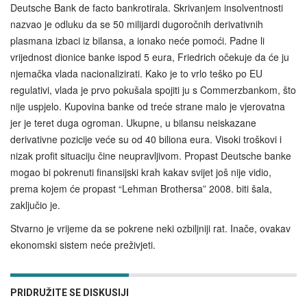
Deutsche Bank de facto bankrotirala. Skrivanjem insolventnosti
nazvao je odluku da se 50 milijardi dugoročnih derivativnih
plasmana izbaci iz bilansa, a ionako neće pomoći. Padne li
vrijednost dionice banke ispod 5 eura, Friedrich očekuje da će ju
njemačka vlada nacionalizirati. Kako je to vrlo teško po EU
regulativi, vlada je prvo pokušala spojiti ju s Commerzbankom, što
nije uspjelo. Kupovina banke od treće strane malo je vjerovatna
jer je teret duga ogroman. Ukupne, u bilansu neiskazane
derivativne pozicije veće su od 40 biliona eura. Visoki troškovi i
nizak profit situaciju čine neupravljivom. Propast Deutsche banke
mogao bi pokrenuti finansijski krah kakav svijet još nije vidio,
prema kojem će propast “Lehman Brothersa” 2008. biti šala,
zaključio je.
Stvarno je vrijeme da se pokrene neki ozbiljniji rat. Inače, ovakav
ekonomski sistem neće preživjeti.
PRIDRUŽITE SE DISKUSIJI