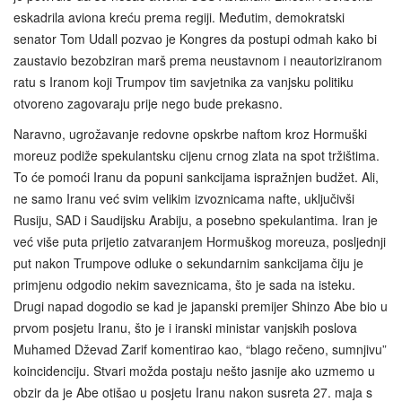
eskadrila aviona kreću prema regiji. Međutim, demokratski
senator Tom Udall pozvao je Kongres da postupi odmah kako bi
zaustavio bezobziran marš prema neustavnom i neautoriziranom
ratu s Iranom koji Trumpov tim savjetnika za vanjsku politiku
otvoreno zagovaraju prije nego bude prekasno.
Naravno, ugrožavanje redovne opskrbe naftom kroz Hormuški
moreuz podiže spekulantsku cijenu crnog zlata na spot tržištima.
To će pomoći Iranu da popuni sankcijama ispražnjen budžet. Ali,
ne samo Iranu već svim velikim izvoznicama nafte, uključivši
Rusiju, SAD i Saudijsku Arabiju, a posebno spekulantima. Iran je
već više puta prijetio zatvaranjem Hormuškog moreuza, posljednji
put nakon Trumpove odluke o sekundarnim sankcijama čiju je
primjenu odgodio nekim saveznicama, što je sada na isteku.
Drugi napad dogodio se kad je japanski premijer Shinzo Abe bio u
prvom posjetu Iranu, što je i iranski ministar vanjskih poslova
Muhamed Dževad Zarif komentirao kao, “blago rečeno, sumnjivu”
koincidenciju. Stvari možda postaju nešto jasnije ako uzmemo u
obzir da je Abe otišao u posjetu Iranu nakon susreta 27. maja s