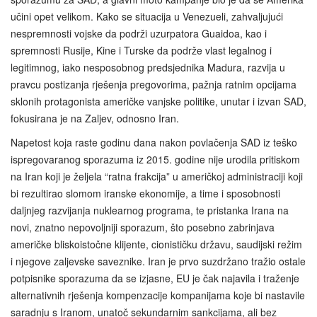
učini opet velikom. Kako se situacija u Venezueli, zahvaljujući
nespremnosti vojske da podrži uzurpatora Guaidoa, kao i
spremnosti Rusije, Kine i Turske da podrže vlast legalnog i
legitimnog, iako nesposobnog predsjednika Madura, razvija u
pravcu postizanja rješenja pregovorima, pažnja ratnim opcijama
sklonih protagonista američke vanjske politike, unutar i izvan SAD,
fokusirana je na Zaljev, odnosno Iran.
Napetost koja raste godinu dana nakon povlačenja SAD iz teško
ispregovaranog sporazuma iz 2015. godine nije urodila pritiskom
na Iran koji je željela “ratna frakcija” u američkoj administraciji koji
bi rezultirao slomom iranske ekonomije, a time i sposobnosti
daljnjeg razvijanja nuklearnog programa, te pristanka Irana na
novi, znatno nepovoljniji sporazum, što posebno zabrinjava
američke bliskoistočne klijente, cionističku državu, saudijski režim
i njegove zaljevske saveznike. Iran je prvo suzdržano tražio ostale
potpisnike sporazuma da se izjasne, EU je čak najavila i traženje
alternativnih rješenja kompenzacije kompanijama koje bi nastavile
saradnju s Iranom, unatoč sekundarnim sankcijama, ali bez