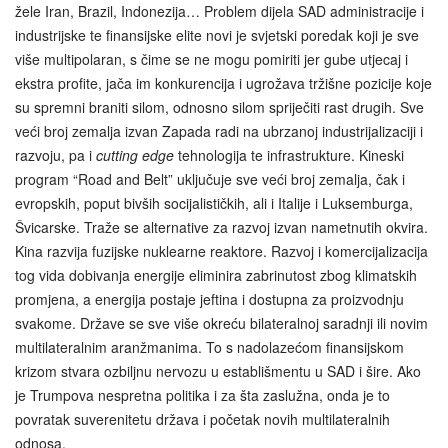
žele Iran, Brazil, Indonezija… Problem dijela SAD administracije i
industrijske te finansijske elite novi je svjetski poredak koji je sve
više multipolaran, s čime se ne mogu pomiriti jer gube utjecaj i
ekstra profite, jača im konkurencija i ugrožava tržišne pozicije koje
su spremni braniti silom, odnosno silom spriječiti rast drugih. Sve
veći broj zemalja izvan Zapada radi na ubrzanoj industrijalizaciji i
razvoju, pa i
cutting edge
tehnologija te infrastrukture. Kineski
program “Road and Belt” uključuje sve veći broj zemalja, čak i
evropskih, poput bivših socijalističkih, ali i Italije i Luksemburga,
Švicarske. Traže se alternative za razvoj izvan nametnutih okvira.
Kina razvija fuzijske nuklearne reaktore. Razvoj i komercijalizacija
tog vida dobivanja energije eliminira zabrinutost zbog klimatskih
promjena, a energija postaje jeftina i dostupna za proizvodnju
svakome. Države se sve više okreću bilateralnoj saradnji ili novim
multilateralnim aranžmanima. To s nadolazećom finansijskom
krizom stvara ozbiljnu nervozu u establišmentu u SAD i šire. Ako
je Trumpova nespretna politika i za šta zaslužna, onda je to
povratak suverenitetu država i početak novih multilateralnih
odnosa.