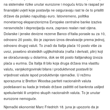
na sistemske rizike unutar eurozone i moguću krizu te raspad jer
finansijski uvjeti koje postavlja ne osiguravaju rast te će to prisiliti
države da polako napuštaju euro. Istovremeno, politika
monetarnog ekspanzionizma Evropske centralne banke izaziva
neravnoteže i deprecijaciju eura, zapravo realan rast cijena.
Dolarske i jenske devizne rezerve Banco d'Italia porasle su za 10,
odnosno 20 posto, što je zapravo iznos devalvacije prema jednoj,
odnosno drugoj valuti. To znači da Italija plaća 10 posto više za
uvoz, posebno strateških ugljikohidrata (nafta i derivati, plin) koji
se obračunavaju u dolarima, dok se 66 posto italijanskog izvoza
plaća u eurima. Da Italija ili bilo koja druga država ima vlastitu
valutu, vanjskotrgovinski bilans i produktivnost postavili bi
vrijednost valute ispod produktivnije njemačke. U režimu
sporazuma iz Bretton Woodsa pariteti nacionalnih valuta
podešavani su kada je trebalo države zaštititi od bankrota uslijed
spekulantski ili umjetno skupih nacionalnih valuta. To je unutar
eurozone nemoguće.
Njemački ekonomist Marc Friedrich 18. juna je upozorio da je