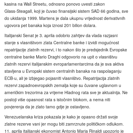
kasina na Wall Streetu, odnosno ponovo uvesti zakon
Glass‑Steagall, koji je čuvao finansijski sistem SAD 66 godina, sve
do ukidanja 1999. Martens je dala ukupnu vrijednost derivativnih
ugovora pet banaka koja iznosi 201 bilion dolara.
Italijanski Senat je 3. aprila odobrio zahtjev da vlada razjasni
stanje s vlasništvom zlata Centralne banke i izvidi mogućnost
repatrijacije zlatnih rezervi, i to nakon što je predsjednik Evropske
centralne banke Mario Draghi odgovorio na upit o vlasništvu
zlatnih rezervi italijanskim evroparlamentarcima da je sva aktiva
stavljena u Evropski sistem centralnih banaka na raspolaganju
ECB-u, ali je izbjegao pojasniti vlasništvo. Repatrijacija zlatnih
rezervi zapadnoevropskih zemalja koje su čuvane uglavnom u
američkim trezorima za vrijeme Hladnog rata sve je aktualnija. Ne
postoji više opasnost rata s istočnim blokom, a nema niti
povjerenja da je zlato tamo gdje je ostavljeno.
Venezuelanska kriza pokazala je kako je opasno držati svoje
zlatne rezerve vani jer mogu biti zamrznute političkom odlukom.
11. aprila italijanski ekonomist Antonio Maria Rinaldi upozorio je