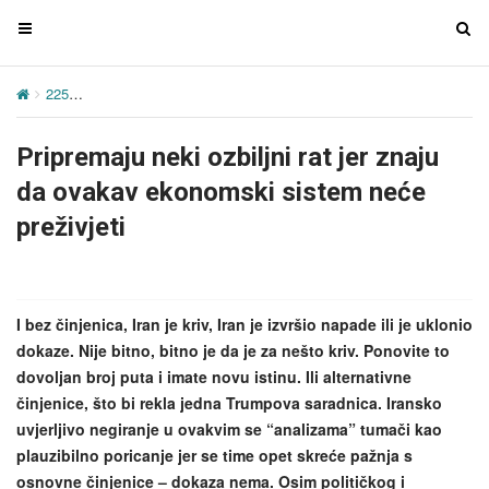
T
T
o
o
g
g
225
Pripremaju neki ozbiljni rat jer znaju da ovakav ekonomski siste
g
g
l
l
Pripremaju neki ozbiljni rat jer znaju
e
e
n
n
da ovakav ekonomski sistem neće
a
a
preživjeti
v
v
i
i
g
g
a
a
I bez činjenica, Iran je kriv, Iran je izvršio napade ili je uklonio
t
t
dokaze. Nije bitno, bitno je da je za nešto kriv. Ponovite to
i
i
dovoljan broj puta i imate novu istinu. Ili alternativne
o
o
činjenice, što bi rekla jedna Trumpova saradnica. Iransko
n
n
uvjerljivo negiranje u ovakvim se “analizama” tumači kao
plauzibilno poricanje jer se time opet skreće pažnja s
osnovne činjenice – dokaza nema. Osim političkog i