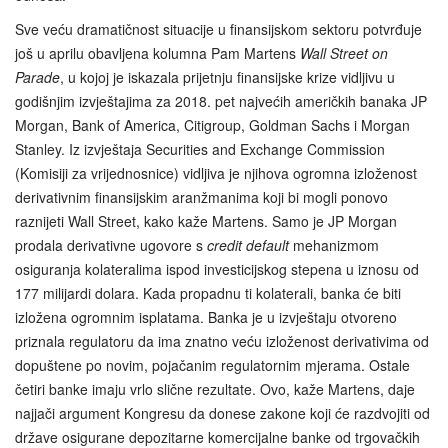
Sve veću dramatičnost situacije u finansijskom sektoru potvrđuje
još u aprilu obavljena kolumna Pam Martens
Wall Street on
Parade
, u kojoj je iskazala prijetnju finansijske krize vidljivu u
godišnjim izvještajima za 2018. pet najvećih američkih banaka JP
Morgan, Bank of America, Citigroup, Goldman Sachs i Morgan
Stanley. Iz izvještaja Securities and Exchange Commission
(Komisiji za vrijednosnice) vidljiva je njihova ogromna izloženost
derivativnim finansijskim aranžmanima koji bi mogli ponovo
raznijeti Wall Street, kako kaže Martens. Samo je JP Morgan
prodala derivativne ugovore s
credit default
mehanizmom
osiguranja kolateralima ispod investicijskog stepena u iznosu od
177 milijardi dolara. Kada propadnu ti kolaterali, banka će biti
izložena ogromnim isplatama. Banka je u izvještaju otvoreno
priznala regulatoru da ima znatno veću izloženost derivativima od
dopuštene po novim, pojačanim regulatornim mjerama. Ostale
četiri banke imaju vrlo slične rezultate. Ovo, kaže Martens, daje
najjači argument Kongresu da donese zakone koji će razdvojiti od
države osigurane depozitarne komercijalne banke od trgovačkih