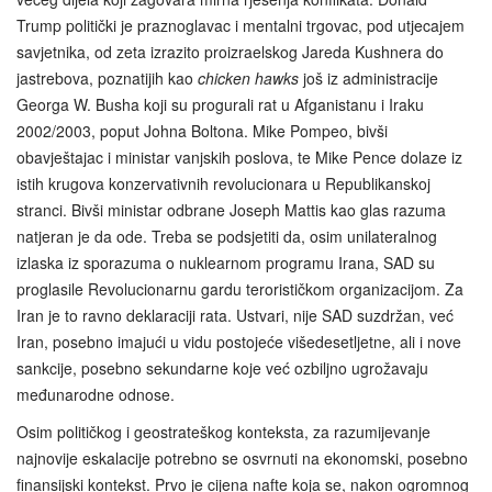
Trump politički je praznoglavac i mentalni trgovac, pod utjecajem
savjetnika, od zeta izrazito proizraelskog Jareda Kushnera do
jastrebova, poznatijih kao
chicken hawks
još iz administracije
Georga W. Busha koji su progurali rat u Afganistanu i Iraku
2002/2003, poput Johna Boltona. Mike Pompeo, bivši
obavještajac i ministar vanjskih poslova, te Mike Pence dolaze iz
istih krugova konzervativnih revolucionara u Republikanskoj
stranci. Bivši ministar odbrane Joseph Mattis kao glas razuma
natjeran je da ode. Treba se podsjetiti da, osim unilateralnog
izlaska iz sporazuma o nuklearnom programu Irana, SAD su
proglasile Revolucionarnu gardu terorističkom organizacijom. Za
Iran je to ravno deklaraciji rata. Ustvari, nije SAD suzdržan, već
Iran, posebno imajući u vidu postojeće višedesetljetne, ali i nove
sankcije, posebno sekundarne koje već ozbiljno ugrožavaju
međunarodne odnose.
Osim političkog i geostrateškog konteksta, za razumijevanje
najnovije eskalacije potrebno se osvrnuti na ekonomski, posebno
finansijski kontekst. Prvo je cijena nafte koja se, nakon ogromnog