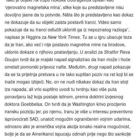
‘vjerovatno magnetska mina’, slike koje su predstavljene nisu
dovoljno jasne da to potvrde. Ništa što je predstavljeno kao dokaz
ne dokazuje da su objekt zaista postavili Iranci. Video samo
pokazuje da su Iranci odlučili ukloniti ga iz nepoznatog razloga”,
napisao je Higgins za
New York Times
. Tu se u igru ubacuje teza
da je Iran, ako već i nije postavio magnetne mine na brodove,
uklonio dokaze o njihovu postavljanju. U analizi za
Stratfor
Reva
Goujon tvrdi da je majski napad signalizirao da Iran može i hoće
ometati pomorski prijevoz nafte. Međutim, drugi napad pokazuje
da se ta prijetnja pretvara u ne tako suptilan poziv na rat koji bi se
inače mogao izbjeći. No, on ne nudi nikakav dokaz da Iran stoji
iza napada, ali vrlo suptilno uvodi tu tvrdnju kao više puta
ponavljanu laž koja postaje istinom, prema doktrini izvjesnog
doktora Goebbelsa. On tvrdi da je Washington krivo procijenio
iransku poziciju jer, po njemu, Iranu je više u interesu preventivno
isprovocirati SAD, unatoč mogućim ograničenim vojnim udarima,
odnosno ako je američka vojna akcija ionako realna mogućnost,
bolje je da se Amerikanci ispucaju odmah prije nego što sankcije