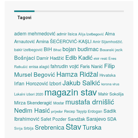
Tagovi
adem mehmedović
Alma
admir lisica
Alija Izetbegović
Amina ŠEĆEROVIĆ-KAŞLI
Arnautović
Amir Sijamhodžić.
bojan budimac
BiH
bakir izetbegović
Bosanski jezik
Bihać
Edib Kadić
Bošnjaci
Damir Hadžić
elvir resić
Enes
Filip
fahrudin vojić
Faris Nanić
enisa alagić
Ratkušić
Hamza Ridžal
Mursel Begović
Hrvatska
Jakub Salkić
Irfan Horozović
Izbori
korona virus
magazin stav
Mahir Sokolija
Lokalni izbori 2020
mustafa drnišlić
Mirza Skenderagić
Mostar
Nedim Hasić
Sadik
Recep Tayyip Erdogan
prijedor
Sarajevo
Ibrahimović
Sandžak
SDA
Safet Pozder
Stav
Turska
Srebrenica
Srbija
Sirija