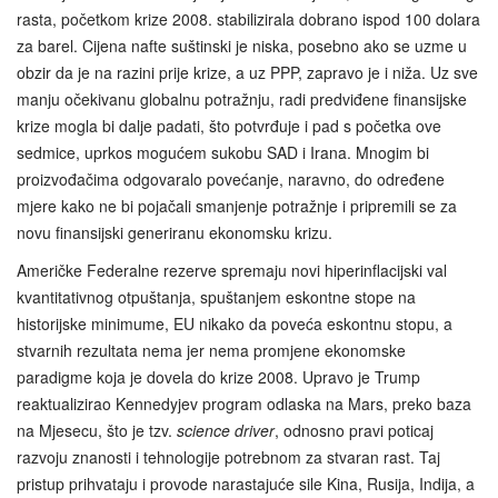
rasta, početkom krize 2008. stabilizirala dobrano ispod 100 dolara
za barel. Cijena nafte suštinski je niska, posebno ako se uzme u
obzir da je na razini prije krize, a uz PPP, zapravo je i niža. Uz sve
manju očekivanu globalnu potražnju, radi predviđene finansijske
krize mogla bi dalje padati, što potvrđuje i pad s početka ove
sedmice, uprkos mogućem sukobu SAD i Irana. Mnogim bi
proizvođačima odgovaralo povećanje, naravno, do određene
mjere kako ne bi pojačali smanjenje potražnje i pripremili se za
novu finansijski generiranu ekonomsku krizu.
Američke Federalne rezerve spremaju novi hiperinflacijski val
kvantitativnog otpuštanja, spuštanjem eskontne stope na
historijske minimume, EU nikako da poveća eskontnu stopu, a
stvarnih rezultata nema jer nema promjene ekonomske
paradigme koja je dovela do krize 2008. Upravo je Trump
reaktualizirao Kennedyjev program odlaska na Mars, preko baza
na Mjesecu, što je tzv.
science driver
, odnosno pravi poticaj
razvoju znanosti i tehnologije potrebnom za stvaran rast. Taj
pristup prihvataju i provode narastajuće sile Kina, Rusija, Indija, a