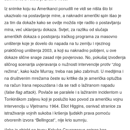
Iz snimke koju su Amerikanci ponudili ne vidi se ništa što bi
ukazivalo na postavljanje mine, a naknadni američki spin išao je
za tim da dokaže kako se ovdje možda nije radilo o postavljanju
mina, već uklanjanju dokaza. Svijet, za razliku od slučaja
američkih dokaza o postojanju iračkog programa za masovno
uništenje koje je dovelo do napada na tu zemlju i njezinog
praktičnog uništenja 2003, a koji su naknadno pobijeni, u ove
dokaze slične snage zasad nije povjerovao. No, pokušaj izvođenja
sličnog scenarija uvjeravanja o nužnosti intervencije protiv “zlog
režima”, kako kaže Murray, treba nas jako zabrinuti. U medijima i
na društvenim mrežama česte su kritike da je američka optužba
na račun Irana nepouzdana i da se radi o lažiranom napadu
(
false flag attack
). Povlače se paralele i s lažiranim incidentom u
Tonkinškom zaljevu koji je poslužio kao povod za američku vojnu
intervenciju u Vijetnamu 1964. Eliot Higgins, osnivač stranice za
istraživanje vojnih sukoba i kršenja ljudskih prava pomoću
otvorenih izvora “Bellingcat”, nije krio sumnju.
“Iako je objekt na trupu Kokuka Courageous opisan kao