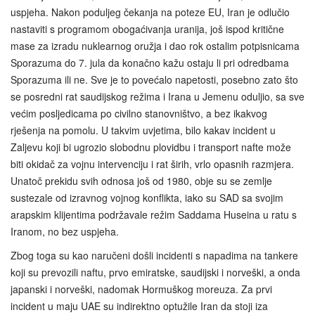
uspjeha. Nakon poduljeg čekanja na poteze EU, Iran je odlučio
nastaviti s programom obogaćivanja uranija, još ispod kritične
mase za izradu nuklearnog oružja i dao rok ostalim potpisnicama
Sporazuma do 7. jula da konačno kažu ostaju li pri odredbama
Sporazuma ili ne. Sve je to povećalo napetosti, posebno zato što
se posredni rat saudijskog režima i Irana u Jemenu oduljio, sa sve
većim posljedicama po civilno stanovništvo, a bez ikakvog
rješenja na pomolu. U takvim uvjetima, bilo kakav incident u
Zaljevu koji bi ugrozio slobodnu plovidbu i transport nafte može
biti okidač za vojnu intervenciju i rat širih, vrlo opasnih razmjera.
Unatoč prekidu svih odnosa još od 1980, obje su se zemlje
sustezale od izravnog vojnog konflikta, iako su SAD sa svojim
arapskim klijentima podržavale režim Saddama Huseina u ratu s
Iranom, no bez uspjeha.
Zbog toga su kao naručeni došli incidenti s napadima na tankere
koji su prevozili naftu, prvo emiratske, saudijski i norveški, a onda
japanski i norveški, nadomak Hormuškog moreuza. Za prvi
incident u maju UAE su indirektno optužile Iran da stoji iza