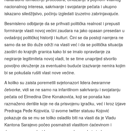
nacionalnog interesa, sakrivanje i svojatanje pečata i ukupno
iskazano siledžijstvo, počinju izgledati izuzetno zabrinjavajuće.
Besmisleno odbijanje da se prihvati politička realnost i prepusti
formiranje vlasti novoj većini zaudara na jako opasan presedan u
ovdašnjoj političkoj historiji i kulturi. Čini se da postoji namjera ne
samo da se što duže održi na vlasti već i da se politička situacija
zaoštri do krajnjih granica kako bi se imalo opravdanje za
negiranje legitimiteta novoj vladi, te se time unaprijed stvorilo
povoljno okruženje za eventualno buduće izazivanje nemira kojim
bi se pokušala rušiti vlast nove većine.
A koliko su zaista poremetili svjetonazori lidera
besramne
četvorke
, vidi se ne samo na infantilnom sakrivanju i svojatanju
pečata od Elmedina Dine Konakovića, koji se ponaša kao
razmaženo derište koje ne da prisvojenu igračku, već i kroz izjave
Predraga Peđe Kojovića. U svome twitter statusu Kojović
pokazuje da se mu se toliko osladilo biti na vlasti da je Vladu
Kantona Sarajevo počeo posmatrati vlastitom ćaćevinom i