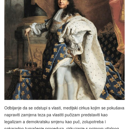
Odbijanje da se odstupi s vlasti, medijski cirkus kojim se pokušava
napraviti zamjena teza pa vlastiti pučizam predstaviti kao
legalizam a demokratsku smjenu kao puč, zolupotreba i
nakaradno tumačenje procedura, cirkuzanje s pojmom vitalnog