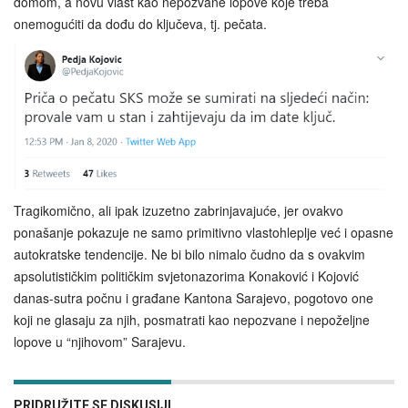
domom, a novu vlast kao nepozvane lopove koje treba
onemogućiti da dođu do ključeva, tj. pečata.
Tragikomično, ali ipak izuzetno zabrinjavajuće, jer ovakvo
ponašanje pokazuje ne samo primitivno vlastohleplje već i opasne
autokratske tendencije. Ne bi bilo nimalo čudno da s ovakvim
apsolutističkim političkim svjetonazorima Konaković i Kojović
danas-sutra počnu i građane Kantona Sarajevo, pogotovo one
koji ne glasaju za njih, posmatrati kao nepozvane i nepoželjne
lopove u “njihovom” Sarajevu.
PRIDRUŽITE SE DISKUSIJI