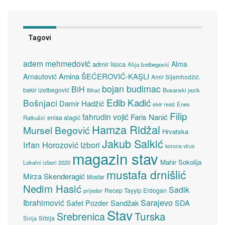
Tagovi
adem mehmedović
Alma
admir lisica
Alija Izetbegović
Amina ŠEĆEROVIĆ-KAŞLI
Arnautović
Amir Sijamhodžić.
bojan budimac
BiH
bakir izetbegović
Bosanski jezik
Bihać
Edib Kadić
Bošnjaci
Damir Hadžić
elvir resić
Enes
Filip
fahrudin vojić
Faris Nanić
enisa alagić
Ratkušić
Hamza Ridžal
Mursel Begović
Hrvatska
Jakub Salkić
Irfan Horozović
Izbori
korona virus
magazin stav
Mahir Sokolija
Lokalni izbori 2020
mustafa drnišlić
Mirza Skenderagić
Mostar
Nedim Hasić
Sadik
Recep Tayyip Erdogan
prijedor
Sarajevo
Ibrahimović
Sandžak
SDA
Safet Pozder
Stav
Turska
Srebrenica
Srbija
Sirija