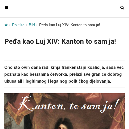
T
T
o
o
g
g
Politika
BiH
Peđa kao Luj XIV: Kanton to sam ja!
g
g
l
l
Peđa kao Luj XIV: Kanton to sam ja!
e
e
n
n
a
a
v
v
Ono što ovih dana radi krnja frankenštajn koalicija, sada već
i
i
poznata kao besramna četvorka, prelazi sve granice dobrog
g
g
ukusa ali i legitimnog i legalnog političkog djelovanja.
a
a
t
t
i
i
o
o
n
n