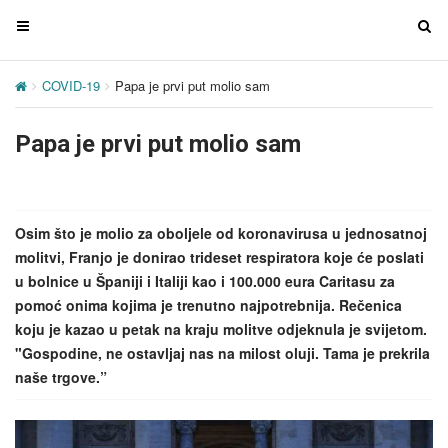
T
T
o
o
g
g
COVID-19
Papa je prvi put molio sam
g
g
l
l
Papa je prvi put molio sam
e
e
n
n
a
a
v
v
Osim što je molio za oboljele od koronavirusa u jednosatnoj
i
i
molitvi, Franjo je donirao trideset respiratora koje će poslati
g
g
u bolnice u Španiji i Italiji kao i 100.000 eura Caritasu za
a
a
pomoć onima kojima je trenutno najpotrebnija. Rečenica
t
t
koju je kazao u petak na kraju molitve odjeknula je svijetom.
i
i
"Gospodine, ne ostavljaj nas na milost oluji. Tama je prekrila
o
o
naše trgove.”
n
n