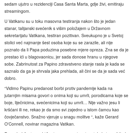
sedam ujutro u rezidenciji Casa Santa Marta, gdje živi, ​​emitiraju
streamingom.
U Vatikanu su u toku masovna testiranja nakon što je jedan
stanar, talijanski svećenik s višim položajem u Državnom
sekretarijatu Vatikana, testiran pozitivan. Sveukupno je u Svetoj
stolici već najmanje šest osoba koje su se zarazile, ali nije
poznato da li Papa poduzima posebne mjere opreza. Zna se da je
prestao ići u blagovaonicu, jer sada donose hranu u njegove
sobe. Zabrinutost za Papino zdravstveno stanje rasla je kada se
saznalo da ga je shrvala jaka prehlada, ali čini se da je sada već
dobro.
“Vidimo Papinu predanost borbi protiv pandemije kada na
jutarnjim misama govori o onima koji su umrli, porodicama koje se
boje, liječnicima, svećenicima koji su umrli… Nije važno jesu li
kršćani ili ne, rekao je da smo svi zajedno u istom čamcu kao
čovječanstvo. Snažno vjeruje u snagu molitve “, kaže Gerard
O'Connell, novinar magazina Vatikan.