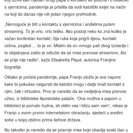
s vjernicima, pandemija je prisilila da vodi katolički svijet na način
na koji do danas nije niti jedan njegov prethodnik.
„Nemoguće je biti u kontaktu s vjernicima i anđelima putem
streaming. To je vrlo, vrlo teško. Ako postoji neko ko zna koliko je
važan konkretan kontakt, čija ruka koja prigrli djecu, kontakt
očima, pogled … to je on. Mislim da on mnogo pati zbog izolacije i
to objašnjava zašto je odlučio da se mise prenose streamom, što
se prije nije radilo”, kaže Elisabetta Piqué, autorica Franjine
bografije.
Otkako je počela pandemija, papa Franjo uložio je sve napore
kako bi pokušao osigurati da katolici mogu i dalje imati kontakt s
njim, čak i virtualno. Prvo je naredio da se nedjeljna misa prenosi
uživo, iz biblioteke Apostolske palače. “Ova molitva s papom u
biblioteci je pomalo čudna, ali vidim vas i blizu sam vam”, rekao je
Franjo u svom prvom internetskom obraćanju, sjedeći u sredini
sobe u kojoj obično prima šefove država.
No također je naredio da se jutarnje mise koje obavlja svaki dan u