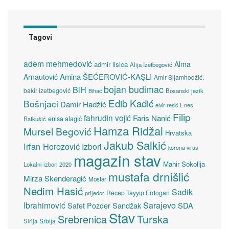
Tagovi
adem mehmedović
Alma
admir lisica
Alija Izetbegović
Amina ŠEĆEROVIĆ-KAŞLI
Arnautović
Amir Sijamhodžić.
bojan budimac
BiH
bakir izetbegović
Bosanski jezik
Bihać
Edib Kadić
Bošnjaci
Damir Hadžić
elvir resić
Enes
Filip
fahrudin vojić
Faris Nanić
enisa alagić
Ratkušić
Hamza Ridžal
Mursel Begović
Hrvatska
Jakub Salkić
Irfan Horozović
Izbori
korona virus
magazin stav
Mahir Sokolija
Lokalni izbori 2020
mustafa drnišlić
Mirza Skenderagić
Mostar
Nedim Hasić
Sadik
Recep Tayyip Erdogan
prijedor
Sarajevo
Ibrahimović
Sandžak
SDA
Safet Pozder
Stav
Turska
Srebrenica
Srbija
Sirija