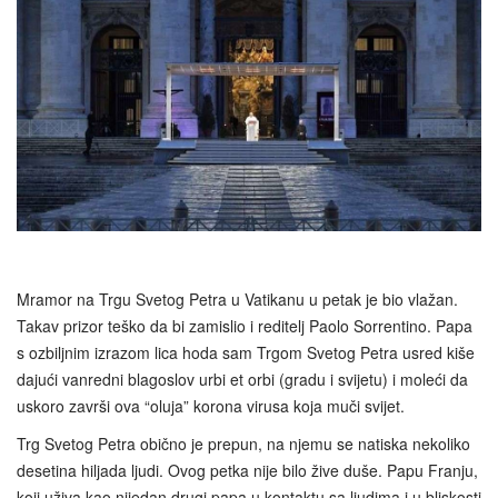
Mramor na Trgu Svetog Petra u Vatikanu u petak je bio vlažan.
Takav prizor teško da bi zamislio i reditelj Paolo Sorrentino. Papa
s ozbiljnim izrazom lica hoda sam Trgom Svetog Petra usred kiše
dajući vanredni blagoslov urbi et orbi (gradu i svijetu) i moleći da
uskoro završi ova “oluja” korona virusa koja muči svijet.
Trg Svetog Petra obično je prepun, na njemu se natiska nekoliko
desetina hiljada ljudi. Ovog petka nije bilo žive duše. Papu Franju,
koji uživa kao nijedan drugi papa u kontaktu sa ljudima i u bliskosti