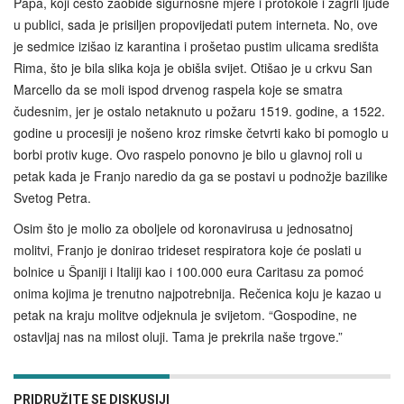
Papa, koji često zaobiđe sigurnosne mjere i protokole i zagrli ljude
u publici, sada je prisiljen propovijedati putem interneta. No, ove
je sedmice izišao iz karantina i prošetao pustim ulicama središta
Rima, što je bila slika koja je obišla svijet. Otišao je u crkvu San
Marcello da se moli ispod drvenog raspela koje se smatra
čudesnim, jer je ostalo netaknuto u požaru 1519. godine, a 1522.
godine u procesiji je nošeno kroz rimske četvrti kako bi pomoglo u
borbi protiv kuge. Ovo raspelo ponovno je bilo u glavnoj roli u
petak kada je Franjo naredio da ga se postavi u podnožje bazilike
Svetog Petra.
Osim što je molio za oboljele od koronavirusa u jednosatnoj
molitvi, Franjo je donirao trideset respiratora koje će poslati u
bolnice u Španiji i Italiji kao i 100.000 eura Caritasu za pomoć
onima kojima je trenutno najpotrebnija. Rečenica koju je kazao u
petak na kraju molitve odjeknula je svijetom. “Gospodine, ne
ostavljaj nas na milost oluji. Tama je prekrila naše trgove.”
PRIDRUŽITE SE DISKUSIJI