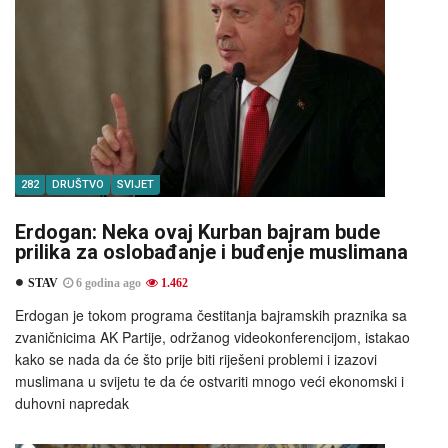
282
DRUŠTVO
SVIJET
Erdogan: Neka ovaj Kurban bajram bude
prilika za oslobađanje i buđenje muslimana
STAV
6 godina ago
1.462
Erdogan je tokom programa čestitanja bajramskih praznika sa
zvaničnicima AK Partije, održanog videokonferencijom, istakao
kako se nada da će što prije biti riješeni problemi i izazovi
muslimana u svijetu te da će ostvariti mnogo veći ekonomski i
duhovni napredak