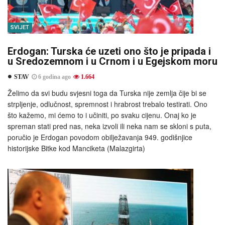
SVIJET
Erdogan: Turska će uzeti ono što je pripada i
u Sredozemnom i u Crnom i u Egejskom moru
STAV
6 godina ago
1.664
Želimo da svi budu svjesni toga da Turska nije zemlja čije bi se
strpljenje, odlučnost, spremnost i hrabrost trebalo testirati. Ono
što kažemo, mi ćemo to i učiniti, po svaku cijenu. Onaj ko je
spreman stati pred nas, neka izvoli ili neka nam se skloni s puta,
poručio je Erdogan povodom obilježavanja 949. godišnjice
historijske Bitke kod Manciketa (Malazgirta)