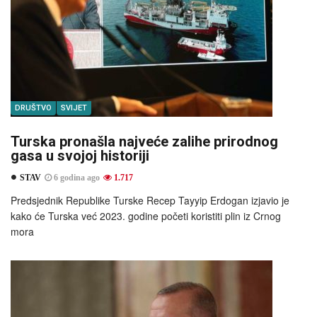
DRUŠTVO
SVIJET
Turska pronašla najveće zalihe prirodnog
gasa u svojoj historiji
STAV
6 godina ago
1.717
Predsjednik Republike Turske Recep Tayyip Erdogan izjavio je
kako će Turska već 2023. godine početi koristiti plin iz Crnog
mora