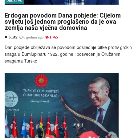
DRUŠTVO
Erdogan povodom Dana pobjede: Cijelom
svijetu još jednom proglašeno da je ova
zemlja naša vječna domovina
STAV
6 godina ago
1.765
Dan pobjede obilježava se povodom posljednje bitke protiv grčkih
snaga u Dumlupinaru 1922. godine i posvećen je Oružanim
snagama Turske