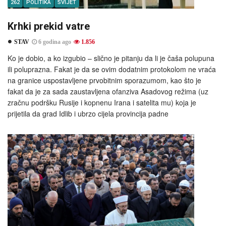
262
POLITIKA
SVIJET
Krhki prekid vatre
STAV
6 godina ago
1.856
Ko je dobio, a ko izgubio – slično je pitanju da li je čaša polupuna
ili poluprazna. Fakat je da se ovim dodatnim protokolom ne vraća
na granice uspostavljene prvobitnim sporazumom, kao što je
fakat da je za sada zaustavljena ofanziva Asadovog režima (uz
zračnu podršku Rusije i kopnenu Irana i satelita mu) koja je
prijetila da grad Idlib i ubrzo cijela provincija padne