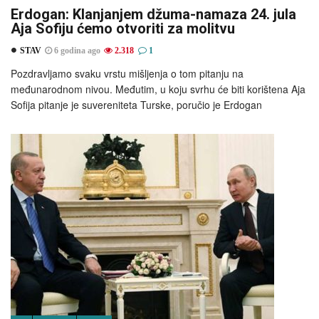
Erdogan: Klanjanjem džuma-namaza 24. jula
Aja Sofiju ćemo otvoriti za molitvu
STAV
6 godina ago
2.318
1
Pozdravljamo svaku vrstu mišljenja o tom pitanju na
međunarodnom nivou. Međutim, u koju svrhu će biti korištena Aja
Sofija pitanje je suvereniteta Turske, poručio je Erdogan