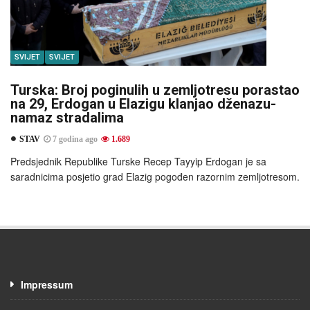
SVIJET
SVIJET
Turska: Broj poginulih u zemljotresu porastao
na 29, Erdogan u Elazigu klanjao dženazu-
namaz stradalima
STAV
7 godina ago
1.689
Predsjednik Republike Turske Recep Tayyip Erdogan je sa
saradnicima posjetio grad Elazig pogođen razornim zemljotresom.
Impressum