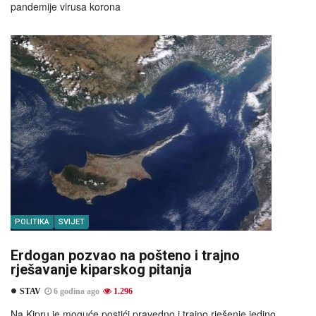
pandemije virusa korona
POLITIKA
SVIJET
Erdogan pozvao na pošteno i trajno
rješavanje kiparskog pitanja
STAV
6 godina ago
1.296
Na Kipru je moguće postići pravedno i trajno rješenje jedino