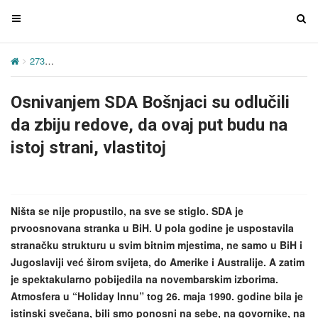
T
T
o
o
g
g
273
Osnivanjem SDA Bošnjaci su odlučili da zbiju redove, da ovaj put 
g
g
l
l
Osnivanjem SDA Bošnjaci su odlučili
e
e
n
n
da zbiju redove, da ovaj put budu na
a
a
istoj strani, vlastitoj
v
v
i
i
g
g
a
a
Ništa se nije propustilo, na sve se stiglo. SDA je
t
t
prvoosnovana stranka u BiH. U pola godine je uspostavila
i
i
stranačku strukturu u svim bitnim mjestima, ne samo u BiH i
o
o
Jugoslaviji već širom svijeta, do Amerike i Australije. A zatim
n
n
je spektakularno pobijedila na novembarskim izborima.
Atmosfera u “Holiday Innu” tog 26. maja 1990. godine bila je
istinski svečana, bili smo ponosni na sebe, na govornike, na