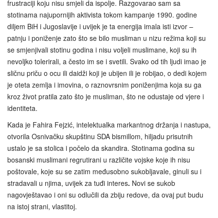
frustraciji koju nisu smjeli da ispolje. Razgovarao sam sa
stotinama najupornijih aktivista tokom kampanje 1990. godine
diljem BiH i Jugoslavije i uvijek je ta energija imala isti izvor –
patnju i poniženje zato što se bilo musliman u nizu režima koji su
se smjenjivali stotinu godina i nisu voljeli muslimane, koji su ih
nevoljko tolerirali, a često im se i svetili. Svako od tih ljudi imao je
sličnu priču o ocu ili daidži koji je ubijen ili je robijao, o dedi kojem
je oteta zemlja i imovina, o raznovrsnim poniženjima koja su ga
kroz život pratila zato što je musliman, što ne odustaje od vjere i
identiteta.
Kada je Fahira Fejzić, intelektualka markantnog držanja i nastupa,
otvorila Osnivačku skupštinu SDA bismillom, hiljadu prisutnih
ustalo je sa stolica i počelo da skandira. Stotinama godina su
bosanski muslimani regrutirani u različite vojske koje ih nisu
poštovale, koje su se zatim međusobno sukobljavale, ginuli su i
stradavali u njima, uvijek za tuđi interes
.
Novi se sukob
nagovještavao i oni su odlučili da zbiju redove, da ovaj put budu
na istoj strani, vlastitoj.