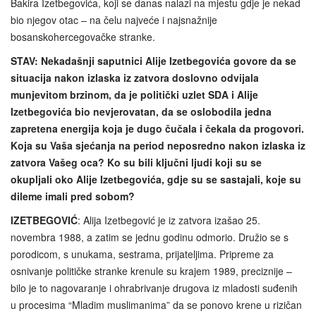
Bakira Izetbegovića, koji se danas nalazi na mjestu gdje je nekad
bio njegov otac – na čelu najveće i najsnažnije
bosanskohercegovačke stranke.
STAV: Nekadašnji saputnici Alije Izetbegovića govore da se
situacija nakon izlaska iz zatvora doslovno odvijala
munjevitom brzinom, da je politički uzlet SDA i Alije
Izetbegovića bio nevjerovatan, da se oslobodila jedna
zapretena energija koja je dugo čučala i čekala da progovori.
Koja su Vaša sjećanja na period neposredno nakon izlaska iz
zatvora Vašeg oca? Ko su bili ključni ljudi koji su se
okupljali oko Alije Izetbegovića, gdje su se sastajali, koje su
dileme imali pred sobom?
IZETBEGOVIĆ
: Alija Izetbegović je iz zatvora izašao 25.
novembra 1988, a zatim se jednu godinu odmorio. Družio se s
porodicom, s unukama, sestrama, prijateljima. Pripreme za
osnivanje političke stranke krenule su krajem 1989, preciznije –
bilo je to nagovaranje i ohrabrivanje drugova iz mladosti suđenih
u procesima “Mladim muslimanima” da se ponovo krene u rizičan