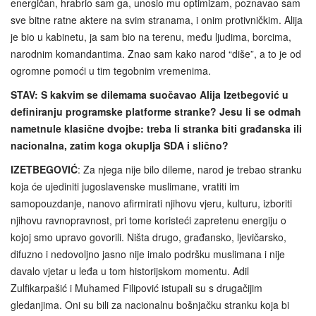
energičan, hrabrio sam ga, unosio mu optimizam, poznavao sam
sve bitne ratne aktere na svim stranama, i onim protivničkim. Alija
je bio u kabinetu, ja sam bio na terenu, među ljudima, borcima,
narodnim komandantima. Znao sam kako narod “diše”, a to je od
ogromne pomoći u tim tegobnim vremenima.
STAV:
S kakvim se dilemama suočavao Alija Izetbegović u
definiranju programske platforme stranke? Jesu li se odmah
nametnule klasične dvojbe: treba li stranka biti građanska ili
nacionalna, zatim koga okuplja SDA i slično?
IZETBEGOVIĆ
: Za njega nije bilo dileme, narod je trebao stranku
koja će ujediniti jugoslavenske muslimane, vratiti im
samopouzdanje, nanovo afirmirati njihovu vjeru, kulturu, izboriti
njihovu ravnopravnost, pri tome koristeći zapretenu energiju o
kojoj smo upravo govorili. Ništa drugo, građansko, ljevičarsko,
difuzno i nedovoljno jasno nije imalo podršku muslimana i nije
davalo vjetar u leđa u tom historijskom momentu. Adil
Zulfikarpašić i Muhamed Filipović istupali su s drugačijim
gledanjima. Oni su bili za nacionalnu bošnjačku stranku koja bi