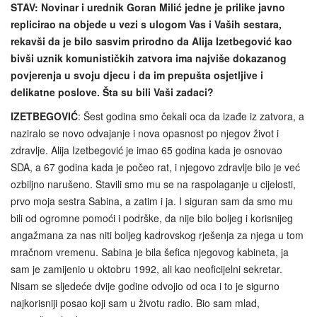
STAV: Novinar i urednik Goran Milić jedne je prilike javno
replicirao na objede u vezi s ulogom Vas i Vaših sestara,
rekavši da je bilo sasvim prirodno da Alija Izetbegović kao
bivši uznik komunističkih zatvora ima najviše dokazanog
povjerenja u svoju djecu i da im prepušta osjetljive i
delikatne poslove. Šta su bili Vaši zadaci?
IZETBEGOVIĆ
: Šest godina smo čekali oca da izađe iz zatvora, a
naziralo se novo odvajanje i nova opasnost po njegov život i
zdravlje. Alija Izetbegović je imao 65 godina kada je osnovao
SDA, a 67 godina kada je počeo rat, i njegovo zdravlje bilo je već
ozbiljno narušeno. Stavili smo mu se na raspolaganje u cijelosti,
prvo moja sestra Sabina, a zatim i ja. I siguran sam da smo mu
bili od ogromne pomoći i podrške, da nije bilo boljeg i korisnijeg
angažmana za nas niti boljeg kadrovskog rješenja za njega u tom
mračnom vremenu. Sabina je bila šefica njegovog kabineta, ja
sam je zamijenio u oktobru 1992, ali kao neoficijelni sekretar.
Nisam se sljedeće dvije godine odvojio od oca i to je sigurno
najkorisniji posao koji sam u životu radio. Bio sam mlad,