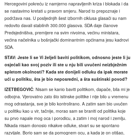
Hercegovini pokreću iz namjerno napravljenih kriza i blokada i da
se nastavimo kretati u pravom smjeru. Narod to prepoznaje i
podržava nas. U posljednjih šest izbornih ciklusa glasači su nam
redovito davali stabilnih 300.000 glasova. SDA daje članove
Predsjedništva, premijere na svim nivoima, većinu ministara,
većina načelnika u bošnjački dominantnim općinama jesu kadrovi
SDA.
STAV:
Jeste li se Vi željeli baviti politikom, odnosno jeste li ju
osjećali kao svoj poziv ili ste u nju bili uvučeni neizbježnim
spletom okolnosti? Kada ste donijeli odluku da ipak morate
ući u politiku, šta je bio neposredni, a šta suštinski povod?
IZETBEGOVIĆ
: Nisam se kanio baviti politikom, dapače, bila mi je
odbojna. Vjerovatno zato što istinske politike i nije bilo u vremenu
mog odrastanja, sve je bilo kontrolirano. A zatim sam bio uvučen
u politiku kao u vir, tačnije, morao sam se braniti od politika koje
su prvo napale mog oca i porodicu, a zatim i moj narod i zemlju.
Nikada nisam donosio nikakve odluke, stvari su se spontano
razvijale. Borio sam se da pomognem ocu, a kada je on otišao,