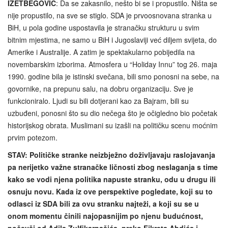
IZETBEGOVIĆ
: Da se zakasnilo, nešto bi se i propustilo. Ništa se
nije propustilo, na sve se stiglo. SDA je prvoosnovana stranka u
BiH, u pola godine uspostavila je stranačku strukturu u svim
bitnim mjestima, ne samo u BiH i Jugoslaviji već diljem svijeta, do
Amerike i Australije. A zatim je spektakularno pobijedila na
novembarskim izborima. Atmosfera u “Holiday Innu” tog 26. maja
1990. godine bila je istinski svečana, bili smo ponosni na sebe, na
govornike, na prepunu salu, na dobru organizaciju. Sve je
funkcioniralo. Ljudi su bili dotjerani kao za Bajram, bili su
uzbuđeni, ponosni što su dio nečega što je očigledno bio početak
historijskog obrata. Muslimani su izašli na političku scenu moćnim
prvim potezom.
STAV:
Političke stranke neizbježno doživljavaju raslojavanja
pa nerijetko važne stranačke ličnosti zbog neslaganja s time
kako se vodi njena politika napuste stranku, odu u drugu ili
osnuju novu. Kada iz ove perspektive pogledate, koji su to
odlasci iz SDA bili za ovu stranku najteži, a koji su se u
onom momentu činili najopasnijim po njenu budućnost,