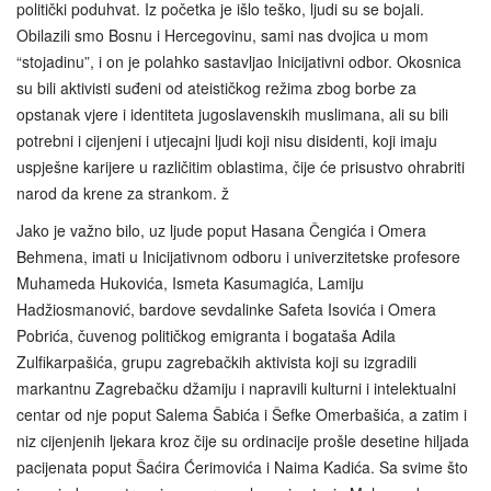
politički poduhvat. Iz početka je išlo teško, ljudi su se bojali.
Obilazili smo Bosnu i Hercegovinu, sami nas dvojica u mom
“stojadinu”, i on je polahko sastavljao Inicijativni odbor. Okosnica
su bili aktivisti suđeni od ateističkog režima zbog borbe za
opstanak vjere i identiteta jugoslavenskih muslimana, ali su bili
potrebni i cijenjeni i utjecajni ljudi koji nisu disidenti, koji imaju
uspješne karijere u različitim oblastima, čije će prisustvo ohrabriti
narod da krene za strankom. ž
Jako je važno bilo, uz ljude poput Hasana Čengića i Omera
Behmena, imati u Inicijativnom odboru i univerzitetske profesore
Muhameda Hukovića, Ismeta Kasumagića, Lamiju
Hadžiosmanović, bardove sevdalinke Safeta Isovića i Omera
Pobrića, čuvenog političkog emigranta i bogataša Adila
Zulfikarpašića, grupu zagrebačkih aktivista koji su izgradili
markantnu Zagrebačku džamiju i napravili kulturni i intelektualni
centar od nje poput Salema Šabića i Šefke Omerbašića, a zatim i
niz cijenjenih ljekara kroz čije su ordinacije prošle desetine hiljada
pacijenata poput Šaćira Ćerimovića i Naima Kadića. Sa svime što