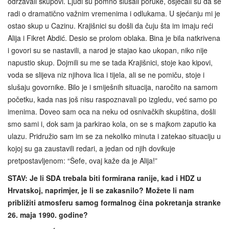
održavali skupovi. Ljudi su pomno slušali poruke, osjećali su da se
radi o dramatično važnim vremenima i odlukama. U sjećanju mi je
ostao skup u Cazinu. Krajišnici su došli da čuju šta im imaju reći
Alija i Fikret Abdić. Desio se prolom oblaka. Bina je bila natkrivena
i govori su se nastavili, a narod je stajao kao ukopan, niko nije
napustio skup. Dojmili su me se tada Krajišnici, stoje kao kipovi,
voda se slijeva niz njihova lica i tijela, ali se ne pomiču, stoje i
slušaju govornike. Bilo je i smiješnih situacija, naročito na samom
početku, kada nas još nisu raspoznavali po izgledu, već samo po
imenima. Doveo sam oca na neku od osnivačkih skupština, došli
smo sami i, dok sam ja parkirao kola, on se s majkom zaputio ka
ulazu. Pridružio sam im se za nekoliko minuta i zatekao situaciju u
kojoj su ga zaustavili redari, a jedan od njih dovikuje
pretpostavljenom: “Šefe, ovaj kaže da je Alija!”
STAV:
Je li SDA trebala biti formirana ranije, kad i HDZ u
Hrvatskoj, naprimjer, je li se zakasnilo? Možete li nam
približiti atmosferu samog formalnog čina pokretanja stranke
26. maja 1990. godine?