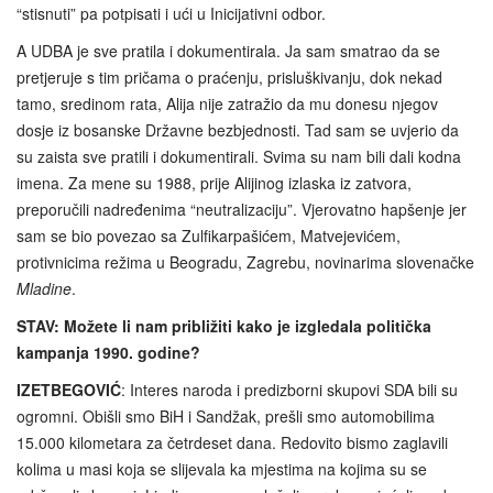
“stisnuti” pa potpisati i ući u Inicijativni odbor.
A UDBA je sve pratila i dokumentirala. Ja sam smatrao da se
pretjeruje s tim pričama o praćenju, prisluškivanju, dok nekad
tamo, sredinom rata, Alija nije zatražio da mu donesu njegov
dosje iz bosanske Državne bezbjednosti. Tad sam se uvjerio da
su zaista sve pratili i dokumentirali. Svima su nam bili dali kodna
imena. Za mene su 1988, prije Alijinog izlaska iz zatvora,
preporučili nadređenima “neutralizaciju”. Vjerovatno hapšenje jer
sam se bio povezao sa Zulfikarpašićem, Matvejevićem,
protivnicima režima u Beogradu, Zagrebu, novinarima slovenačke
Mladine
.
STAV: Možete li nam približiti kako je izgledala politička
kampanja 1990. godine?
IZETBEGOVIĆ
: Interes naroda i predizborni skupovi SDA bili su
ogromni. Obišli smo BiH i Sandžak, prešli smo automobilima
15.000 kilometara za četrdeset dana. Redovito bismo zaglavili
kolima u masi koja se slijevala ka mjestima na kojima su se