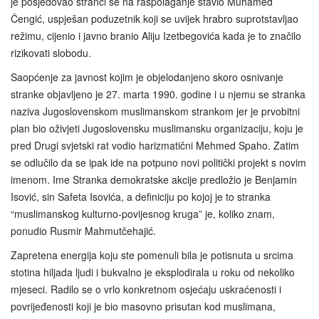
je posjedovao stranci se na raspolaganje stavio Muhamed
Čengić, uspješan poduzetnik koji se uvijek hrabro suprotstavljao
režimu, cijenio i javno branio Aliju Izetbegovića kada je to značilo
rizikovati slobodu.
Saopćenje za javnost kojim je objelodanjeno skoro osnivanje
stranke objavljeno je 27. marta 1990. godine i u njemu se stranka
naziva Jugoslovenskom muslimanskom strankom jer je prvobitni
plan bio oživjeti Jugoslovensku muslimansku organizaciju, koju je
pred Drugi svjetski rat vodio harizmatični Mehmed Spaho. Zatim
se odlučilo da se ipak ide na potpuno novi politički projekt s novim
imenom. Ime Stranka demokratske akcije predložio je Benjamin
Isović, sin Safeta Isovića, a definiciju po kojoj je to stranka
“muslimanskog kulturno‑povijesnog kruga” je, koliko znam,
ponudio Rusmir Mahmutčehajić.
Zapretena energija koju ste pomenuli bila je potisnuta u srcima
stotina hiljada ljudi i bukvalno je eksplodirala u roku od nekoliko
mjeseci. Radilo se o vrlo konkretnom osjećaju uskraćenosti i
povrijeđenosti koji je bio masovno prisutan kod muslimana,