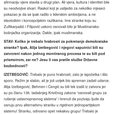
afirmaciju vjere stavila u drugi plan. Ali vjera, kultura i identitet bile
su neodvojive stvari. Raskol koji je uslijedio za nekoliko mjeseci
pokazao je da se ipak radilo o liderskim ambicijama, a ne
ideološkim i koncepcijskim razlikama. Ime stranke koju su
Zulfikarpašić i Filipović uskoro osnovali bilo je Muslimansko-
bošnjačka organizacija. Dakle, ipak muslimanska.
STAV: Koliko je trebalo hrabrosti za pokretanje demokratske
stranke? Ipak, Alija Izetbegović i njegovi saputnici bili su
zatvoreni nakon jednog montiranog procesa te su bili pod
prismotrom, zar ne? Jesu li vas pratile službe Državne
bezbednosti?
IZETBEGOVIĆ
: Trebalo je puno hrabrosti, zato je ispočetka i išlo
sporo. Režim je slabio, ali je još uvijek bio spreman zadati udarce.
Alija Izetbegović, Behmen i Čengić su bili tek izašli iz zatvora jer
su po članu 136. tadašnjeg Krivičnog zakona “osnovali grupu za
rušenje ustavnopravnog sistema” i krenuli da pozivaju ljude da
osnuju prvu alternativnu stranku u rigidnom jednopartijskom
sistemu! Stranku, odnosno opet nekakvu grupu! Trebalo je