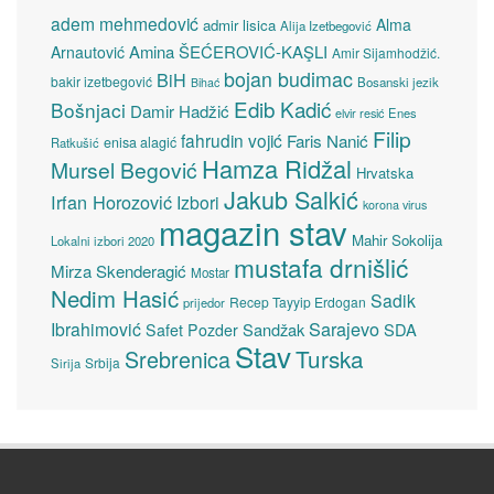
adem mehmedović
Alma
admir lisica
Alija Izetbegović
Amina ŠEĆEROVIĆ-KAŞLI
Arnautović
Amir Sijamhodžić.
bojan budimac
BiH
bakir izetbegović
Bosanski jezik
Bihać
Edib Kadić
Bošnjaci
Damir Hadžić
elvir resić
Enes
Filip
fahrudin vojić
Faris Nanić
enisa alagić
Ratkušić
Hamza Ridžal
Mursel Begović
Hrvatska
Jakub Salkić
Irfan Horozović
Izbori
korona virus
magazin stav
Mahir Sokolija
Lokalni izbori 2020
mustafa drnišlić
Mirza Skenderagić
Mostar
Nedim Hasić
Sadik
Recep Tayyip Erdogan
prijedor
Sarajevo
Ibrahimović
Sandžak
SDA
Safet Pozder
Stav
Turska
Srebrenica
Srbija
Sirija