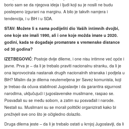
borio sam se da njegova ideja i ljudi koji su je nosili ne budu
postepeno izgurani na marginu. A bilo je takvih namjera i
tendencija, i u BiH i u SDA.
STAV:
Možete li s nama podijeliti dio Vaših intimnih dvojbi,
one koje ste imali 1990, ali i one koje možda imate u 2020.
godini, kada te događaje promatrate s vremenske distance
od 30 godina?
IZETBEGOVIĆ
: Postoje dvije dileme, i one nisu intimne već opće i
javne. Prva je – da li je trebalo praviti nacionalnu stranku, da li je
ona isprovocirala nastanak drugih nacionalnih stranaka i podjela u
BiH? Mislim da je dilema neutemeljena jer Savez komunista, koji
je trebao da očuva stabilnost Jugoslavije i da garantira sigurnost
narodima, uključujući i jugoslavenske muslimane, raspao se.
Posvađali su se među sobom, a zatim su posvađali i narode.
Nestali su. Muslimani su se morali politički organizirati kako bi
preživjeli sve ono što je očigledno dolazilo.
Druga dilema jeste – da li je trebalo ostati u krnjoj Jugoslaviji, da li