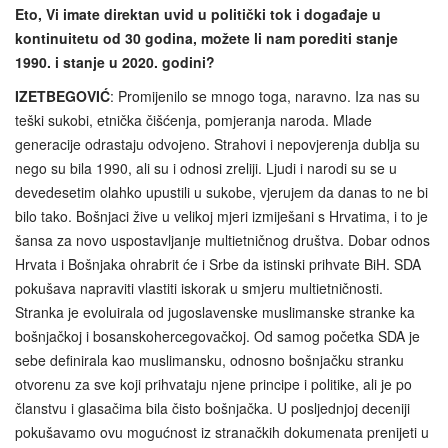
Eto, Vi imate direktan uvid u politički tok i događaje u
kontinuitetu od 30 godina, možete li nam porediti stanje
1990. i stanje u 2020. godini?
IZETBEGOVIĆ
: Promijenilo se mnogo toga, naravno. Iza nas su
teški sukobi, etnička čišćenja, pomjeranja naroda. Mlade
generacije odrastaju odvojeno. Strahovi i nepovjerenja dublja su
nego su bila 1990, ali su i odnosi zreliji. Ljudi i narodi su se u
devedesetim olahko upustili u sukobe, vjerujem da danas to ne bi
bilo tako. Bošnjaci žive u velikoj mjeri izmiješani s Hrvatima, i to je
šansa za novo uspostavljanje multietničnog društva. Dobar odnos
Hrvata i Bošnjaka ohrabrit će i Srbe da istinski prihvate BiH. SDA
pokušava napraviti vlastiti iskorak u smjeru multietničnosti.
Stranka je evoluirala od jugoslavenske muslimanske stranke ka
bošnjačkoj i bosanskohercegovačkoj. Od samog početka SDA je
sebe definirala kao muslimansku, odnosno bošnjačku stranku
otvorenu za sve koji prihvataju njene principe i politike, ali je po
članstvu i glasačima bila čisto bošnjačka. U posljednjoj deceniji
pokušavamo ovu mogućnost iz stranačkih dokumenata prenijeti u