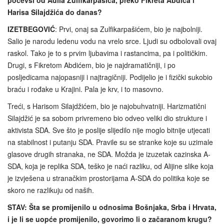
počevši od Adila Zulfikarpašića, preko Fikreta Abdića i
Harisa Silajdžića do danas?
IZETBEGOVIĆ
: Prvi, onaj sa Zulfikarpašićem, bio je najbolniji.
Salio je narodu ledenu vodu na vrelo srce. Ljudi su odbolovali ovaj
raskol. Tako je to s prvim ljubavima i rastancima, pa i političkim.
Drugi, s Fikretom Abdićem, bio je najdramatičniji, i po
posljedicama najopasniji i najtragičniji. Podijelio je i fizički sukobio
braću i rođake u Krajini. Pala je krv, i to masovno.
Treći, s Harisom Silajdžićem, bio je najobuhvatniji. Harizmatični
Silajdžić je sa sobom privremeno bio odveo veliki dio strukture i
aktivista SDA. Sve što je poslije slijedilo nije moglo bitnije utjecati
na stabilnost i putanju SDA. Pravile su se stranke koje su uzimale
glasove drugih stranaka, ne SDA. Možda je izuzetak cazinska A-
SDA, koja je replika SDA, teško je naći razliku, od Alijine slike koja
je izvješena u stranačkim prostorijama A-SDA do politika koje se
skoro ne razlikuju od naših.
STAV:
Šta se promijenilo u odnosima Bošnjaka, Srba i Hrvata,
i je li se uopće promijenilo, govorimo li o začaranom krugu?