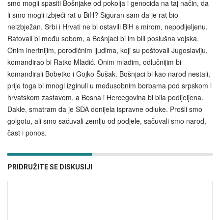
smo mogli spasiti Bošnjake od pokolja i genocida na taj način, da
li smo mogli izbjeći rat u BiH? Siguran sam da je rat bio
neizbježan. Srbi i Hrvati ne bi ostavili BiH s mirom, nepodijeljenu.
Ratovali bi među sobom, a Bošnjaci bi im bili poslušna vojska.
Onim inertnijim, porodičnim ljudima, koji su poštovali Jugoslaviju,
komandirao bi Ratko Mladić. Onim mlađim, odlučnijim bi
komandirali Bobetko i Gojko Šušak. Bošnjaci bi kao narod nestali,
prije toga bi mnogi izginuli u međusobnim borbama pod srpskom i
hrvatskom zastavom, a Bosna i Hercegovina bi bila podijeljena.
Dakle, smatram da je SDA donijela ispravne odluke. Prošli smo
golgotu, ali smo sačuvali zemlju od podjele, sačuvali smo narod,
čast i ponos.
PRIDRUŽITE SE DISKUSIJI