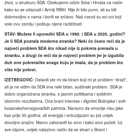
život, u strukturu SDA. Očekujemo odziv Srba i Hrvata na način
kako su se odazvali i Armiji RBiH. Nije ih bilo puno, ali su bili
dobrovoljno s nama i borili se srčano. Naš narod su svi oni koji
vole ovu zemlju i poštuju njene različitosti.
STAV:
Možete li uporediti SDA u 1990. i SDA u 2020. godini?
Je li SDA postala moderna stranka? Neki će često reći da je
najveći problem SDA što nikad nije iz pokreta prerasla u
stranku, a drugi će reći da je najveći problem jer je izgubila
duh one pokretačke snage koju je imala, da je problem što
više nije pokret.
IZETBEGOVIĆ
: Ostavili ste mi da biram koji mi je problem “draži”,
ali ja ne vidim da SDA ima neki bitan, suštinski problem. SDA je
dobro organizirana stranka, s jasnim politikama i solidnim
izbornim rezultatima. Ona brani interese i dignitet Bošnjaka i svih
bosanskohercegovačkih patriota. Naravno da emocije nisu jake
kao prije 30 godina, ali energija i entuzijazam su još uvijek
dovoljno snažni. Nismo zaboravili ko smo i kako smo počeli. Uz
sve otpore, uvijek nalazimo način da se stvari u Bosni i