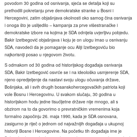
povodom 30 godina od osnivanja, sjeća se detalja koji su
prethodili pokretanju prve demokratske stranke u Bosni i
Hercegovini, zatim objašnjava okolnosti oko samog čina osnivanja
i onoga što je uslijedilo – kampanja za prve višestranačke i
demokratske izbore na kojima je SDA odnijela uvjerljivu pobjedu.
Bakir Izetbegović objašnjava i koju je on ulogu imao u osnivanju
SDA, navodeći da je pomaganje ocu Aliji Izetbegoviću bio
najkorisniji posao u njegovom životu.
S odmakom od 30 godina od historijskog događaja osnivanja
SDA, Bakir Izetbegović osvrće se i na ideološko usmjerenje SDA,
njeno opredjeljenje da nastavi svoju ulogu očuvanja države,
Bošnjaka, ali i svih drugih bosanskohercegovačkih patriota koji
vole Bosnu i Hercegovinu. U svakom slučaju, 30 godina u
historijskom hodu jedne tisućljetne države nije mnogo, ali s
obzirom na to da govorimo o prevratničkim vremenima koja
formalno započinju 26. maja 1990, kada je SDA osnovana,
zasigurno je riječ o jednom od najvažnijih događaja u ukupnoj
historiji Bosne i Hercegovine. Na početku tih događaja ime je