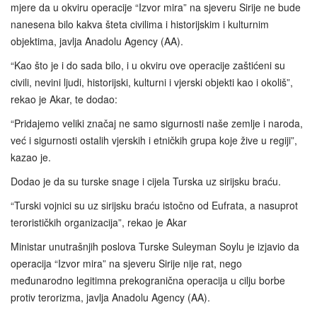
mjere da u okviru operacije “Izvor mira” na sjeveru Sirije ne bude
nanesena bilo kakva šteta civilima i historijskim i kulturnim
objektima, javlja Anadolu Agency (AA).
“Kao što je i do sada bilo, i u okviru ove operacije zaštićeni su
civili, nevini ljudi, historijski, kulturni i vjerski objekti kao i okoliš”,
rekao je Akar, te dodao:
“Pridajemo veliki značaj ne samo sigurnosti naše zemlje i naroda,
već i sigurnosti ostalih vjerskih i etničkih grupa koje žive u regiji”,
kazao je.
Dodao je da su turske snage i cijela Turska uz sirijsku braću.
“Turski vojnici su uz sirijsku braću istočno od Eufrata, a nasuprot
terorističkih organizacija”, rekao je Akar
Ministar unutrašnjih poslova Turske Suleyman Soylu je izjavio da
operacija “Izvor mira” na sjeveru Sirije nije rat, nego
međunarodno legitimna prekogranična operacija u cilju borbe
protiv terorizma, javlja Anadolu Agency (AA).