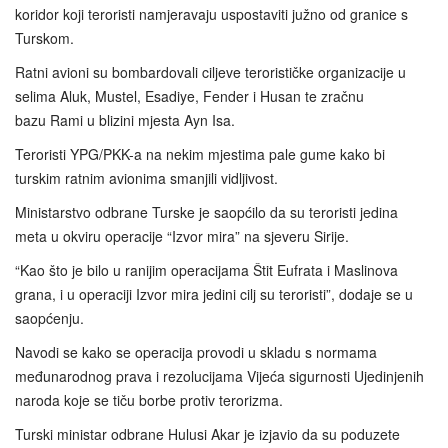
koridor koji teroristi namjeravaju uspostaviti južno od granice s
Turskom.
Ratni avioni su bombardovali ciljeve terorističke organizacije u
selima Aluk, Mustel, Esadiye, Fender i Husan te zračnu
bazu Rami u blizini mjesta Ayn Isa.
Teroristi YPG/PKK-a na nekim mjestima pale gume kako bi
turskim ratnim avionima smanjili vidljivost.
Ministarstvo odbrane Turske je saopćilo da su teroristi jedina
meta u okviru operacije “Izvor mira” na sjeveru Sirije.
“Kao što je bilo u ranijim operacijama Štit Eufrata i Maslinova
grana, i u operaciji Izvor mira jedini cilj su teroristi”, dodaje se u
saopćenju.
Navodi se kako se operacija provodi u skladu s normama
međunarodnog prava i rezolucijama Vijeća sigurnosti Ujedinjenih
naroda koje se tiču borbe protiv terorizma.
Turski ministar odbrane Hulusi Akar je izjavio da su poduzete