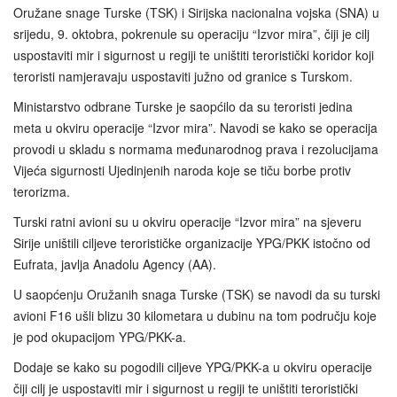
Oružane snage Turske (TSK) i Sirijska nacionalna vojska (SNA) u
srijedu, 9. oktobra, pokrenule su operaciju “Izvor mira”, čiji je cilj
uspostaviti mir i sigurnost u regiji te uništiti teroristički koridor koji
teroristi namjeravaju uspostaviti južno od granice s Turskom.
Ministarstvo odbrane Turske je saopćilo da su teroristi jedina
meta u okviru operacije “Izvor mira”. Navodi se kako se operacija
provodi u skladu s normama međunarodnog prava i rezolucijama
Vijeća sigurnosti Ujedinjenih naroda koje se tiču borbe protiv
terorizma.
Turski ratni avioni su u okviru operacije “Izvor mira” na sjeveru
Sirije uništili ciljeve terorističke organizacije YPG/PKK istočno od
Eufrata, javlja Anadolu Agency (AA).
U saopćenju Oružanih snaga Turske (TSK) se navodi da su turski
avioni F16 ušli blizu 30 kilometara u dubinu na tom području koje
je pod okupacijom YPG/PKK-a.
Dodaje se kako su pogodili ciljeve YPG/PKK-a u okviru operacije
čiji cilj je uspostaviti mir i sigurnost u regiji te uništiti teroristički