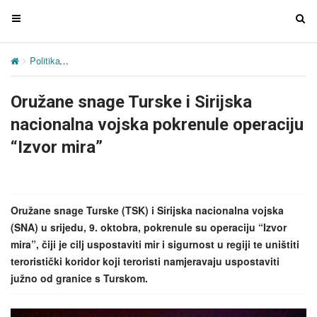
T
T
o
o
g
g
Politika
Oružane snage Turske i Sirijska nacionalna vojska pokrenule
g
g
l
l
Oružane snage Turske i Sirijska
e
e
n
n
nacionalna vojska pokrenule operaciju
a
a
“Izvor mira”
v
v
i
i
g
g
a
a
Oružane snage Turske (TSK) i Sirijska nacionalna vojska
t
t
(SNA) u srijedu, 9. oktobra, pokrenule su operaciju “Izvor
i
i
mira”, čiji je cilj uspostaviti mir i sigurnost u regiji te uništiti
o
o
teroristički koridor koji teroristi namjeravaju uspostaviti
n
n
južno od granice s Turskom.