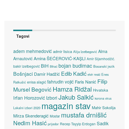
Tagovi
adem mehmedović
Alma
admir lisica
Alija Izetbegović
Amina ŠEĆEROVIĆ-KAŞLI
Arnautović
Amir Sijamhodžić.
bojan budimac
BiH
bakir izetbegović
Bosanski jezik
Bihać
Edib Kadić
Bošnjaci
Damir Hadžić
elvir resić
Enes
Filip
fahrudin vojić
Faris Nanić
enisa alagić
Ratkušić
Hamza Ridžal
Mursel Begović
Hrvatska
Jakub Salkić
Irfan Horozović
Izbori
korona virus
magazin stav
Mahir Sokolija
Lokalni izbori 2020
mustafa drnišlić
Mirza Skenderagić
Mostar
Nedim Hasić
Sadik
Recep Tayyip Erdogan
prijedor