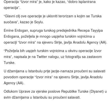
Operacija “Izvor mira” je, kako je kazao, “dobro isplanirana
operacija”.
“Glavni cilj ove operacije je ukloniti terorizam s kojim se Turska
suočava”, kazao je Soylu.
Emine Erdogan, supruga turskog predsjednika Recepa Tayyipa
Erdogana, poželjela je mnogo uspjeha turskim vojnicima u
operaciji “Izvor mira” na sjeveru Sirije, javlja Anadolu Agency (AA).
“Poželjela bih uspjeh turskim vojnicima u okviru operacije Izvor
mira”, napisala je na Twitter nalogu, uz fotografiju sa zastavom
Turske.
U džamijama u Istanbulu prije jacije-namaza proučeni su salavati
povodom operacije “Izvor mira” na sjeveru Sirije, javlja Anadolu
Agency (AA).
Odlukom Uprave za vjerske poslove Republike Turske (Diyanet) u
svim džamijama u Istanbulu su proučeni salavati.