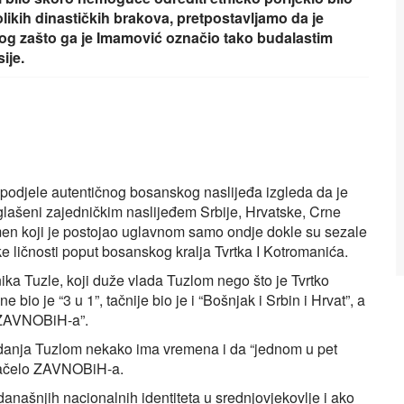
likih dinastičkih brakova, pretpostavljamo da je
log zašto ga je Imamović označio tako budalastim
ije.
spodjele autentičnog bosanskog naslijeđa izgleda da je
lašeni zajedničkim naslijeđem Srbije, Hrvatske, Crne
men koji je postojao uglavnom samo ondje dokle su sezale
ke ličnosti poput bosanskog kralja Tvrtka I Kotromanića.
a Tuzle, koji duže vlada Tuzlom nego što je Tvrtko
io je “3 u 1”, tačnije bio je i “Bošnjak i Srbin i Hrvat”, a
o ZAVNOBiH-a”.
ladanja Tuzlom nekako ima vremena i da “jednom u pet
 načelo ZAVNOBiH-a.
anašnjih nacionalnih identiteta u srednjovjekovlje i ako