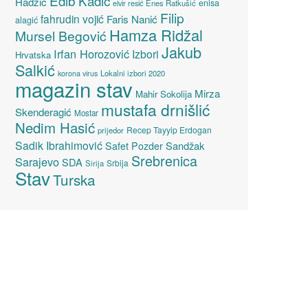
Edib Kadić
Hadžić
enisa
elvir resić
Enes Ratkušić
Filip
fahrudin vojić
Faris Nanić
alagić
Hamza Ridžal
Mursel Begović
Jakub
Irfan Horozović
Izbori
Hrvatska
Salkić
Lokalni izbori 2020
korona virus
magazin stav
Mirza
Mahir Sokolija
mustafa drnišlić
Skenderagić
Mostar
Nedim Hasić
Recep Tayyip Erdogan
prijedor
Sadik Ibrahimović
Sandžak
Safet Pozder
Srebrenica
Sarajevo
SDA
Srbija
Sirija
Stav
Turska