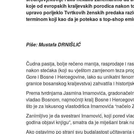
koje od evropskih kraljevskih porodica nakon to
upravo porijeklo Tvrtkovih ženskih predaka raz
terminom koji kao da je potekao s top-shop emis
Piše: Mustafa DRNIŠLIĆ
Čudna pasija, bolje rečeno manija, rasprodaje i ra
nakon stećaka (koji su vještom zamjenom teza prog
Gore i Bosne i Hercegovine, iako su unikatni feno
granice bosanskog kraljevstva) zahvatila i historijs
Prema tvrdnjama Jasmina Imamovića, gradonačelnik
vladao Bosnom, najmoćniji kralj Bosne i Hercegovine b
što je za iskusnog vlastodršca Imamovića “načel
Zanimljivo je da svestrani Imamović, koji pored v
godina objavi knjigu”, smatra da je miješani brak
Ako ostavimo po strani svu budalastost učitavanja d