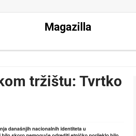
Magazilla
om tržištu: Tvrtko
ja današnjih nacionalnih identiteta u
bilo skoro nemoguće odrediti etničko porijeklo bilo