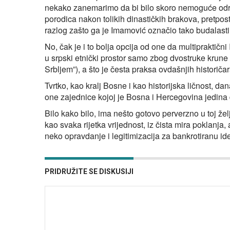
nekako zanemarimo da bi bilo skoro nemoguće odredi
porodica nakon tolikih dinastičkih brakova, pretpos
razlog zašto ga je Imamović označio tako budalast
No, čak je i to bolja opcija od one da multipraktični
u srpski etnički prostor samo zbog dvostruke krune (Tv
Srbljem”), a što je česta praksa ovdašnjih historiča
Tvrtko, kao kralj Bosne i kao historijska ličnost, dan
one zajednice kojoj je Bosna i Hercegovina jedina d
Bilo kako bilo, ima nešto gotovo perverzno u toj žel
kao svaka rijetka vrijednost, iz čista mira poklanja
neko opravdanje i legitimizacija za bankrotiranu idej
PRIDRUŽITE SE DISKUSIJI