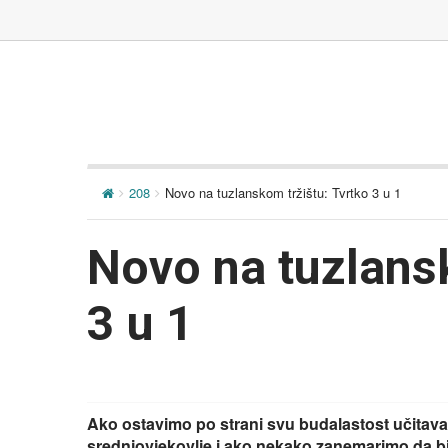
208
Novo na tuzlanskom tržištu: Tvrtko 3 u 1
Novo na tuzlansk
3 u 1
Ako ostavimo po strani svu budalastost učitavan
srednjovjekovlje i ako nekako zanemarimo da bi 