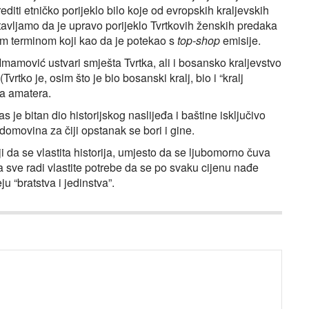
ti etničko porijeklo bilo koje od evropskih kraljevskih
tavljamo da je upravo porijeklo Tvrtkovih ženskih predaka
im terminom koji kao da je potekao s
top-shop
emisije.
 Imamović ustvari smješta Tvrtka, ali i bosansko kraljevstvo
rtko je, osim što je bio bosanski kralj, bio i “kralj
ra amatera.
as je bitan dio historijskog naslijeđa i baštine isključivo
omovina za čiji opstanak se bori i gine.
ji da se vlastita historija, umjesto da se ljubomorno čuva
, a sve radi vlastite potrebe da se po svaku cijenu nađe
u “bratstva i jedinstva”.