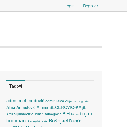
Login
Register
Tagovi
adem mehmedović
admir lisica
Alija Izetbegović
Amina ŠEĆEROVIĆ-KAŞLI
Alma Arnautović
bojan
BiH
Amir Sijamhodžić.
bakir izetbegović
Bihać
budimac
Bošnjaci
Damir
Bosanski jezik