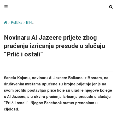
T
T
o
o
g
g
Politika
BiH
Novinaru Al Jazeere prijete zbog praćenja izricanja pres
g
g
l
l
Novinaru Al Jazeere prijete zbog
e
e
n
n
praćenja izricanja presude u slučaju
a
a
“Prlić i ostali”
v
v
i
i
g
g
a
a
Sanelu Kajanu, novinaru Al Jazeere Balkans iz Mostara, na
t
t
društvenim mrežama upućene su brojne prijetnje jer je na
i
i
svom profilu postavljao priče koje su uradile njegove kolege
o
o
s Al Jazeere, a u okviru praćenja izricanja presude u slučaju
n
n
"Prlić i ostali". Njegov Facebook status prenosimo u
cijelosti: