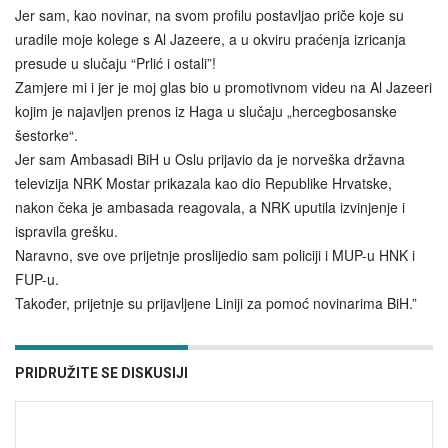
Jer sam, kao novinar, na svom profilu postavljao priče koje su
uradile moje kolege s Al Jazeere, a u okviru praćenja izricanja
presude u slučaju “Prlić i ostali”!
Zamjere mi i jer je moj glas bio u promotivnom videu na Al Jazeeri
kojim je najavljen prenos iz Haga u slučaju „hercegbosanske
šestorke“.
Jer sam Ambasadi BiH u Oslu prijav
io da je norveška državna
televizija NRK Mostar prikazala kao dio Republike Hrvatske,
nakon čeka je ambasada reagovala, a NRK uputila izvinjenje i
ispravila grešku.
Naravno, sve ove prijetnje proslijedio sam policiji i MUP-u HNK i
FUP-u.
Također, prijetnje su prijavljene Liniji za pomoć novinarima BiH.”
PRIDRUŽITE SE DISKUSIJI