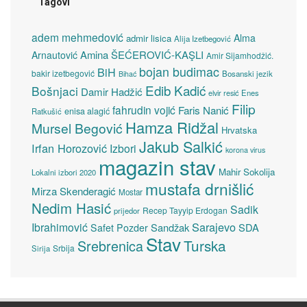
Tagovi
adem mehmedović
Alma
admir lisica
Alija Izetbegović
Amina ŠEĆEROVIĆ-KAŞLI
Arnautović
Amir Sijamhodžić.
bojan budimac
BiH
bakir izetbegović
Bosanski jezik
Bihać
Edib Kadić
Bošnjaci
Damir Hadžić
elvir resić
Enes
Filip
fahrudin vojić
Faris Nanić
enisa alagić
Ratkušić
Hamza Ridžal
Mursel Begović
Hrvatska
Jakub Salkić
Irfan Horozović
Izbori
korona virus
magazin stav
Mahir Sokolija
Lokalni izbori 2020
mustafa drnišlić
Mirza Skenderagić
Mostar
Nedim Hasić
Sadik
Recep Tayyip Erdogan
prijedor
Sarajevo
Ibrahimović
Sandžak
SDA
Safet Pozder
Stav
Turska
Srebrenica
Srbija
Sirija