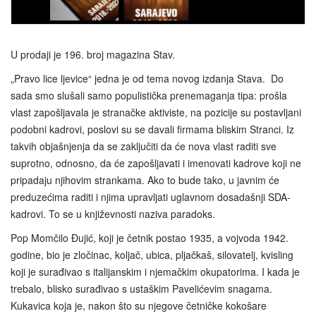
U prodaji je 196. broj magazina Stav.
„Pravo lice ljevice“ jedna je od tema novog izdanja Stava. Do
sada smo slušali samo populistička prenemaganja tipa: prošla
vlast zapošljavala je stranačke aktiviste, na pozicije su postavljani
podobni kadrovi, poslovi su se davali firmama bliskim Stranci. Iz
takvih objašnjenja da se zaključiti da će nova vlast raditi sve
suprotno, odnosno, da će zapošljavati i imenovati kadrove koji ne
pripadaju njihovim strankama. Ako to bude tako, u javnim će
preduzećima raditi i njima upravljati uglavnom dosadašnji SDA-
kadrovi. To se u književnosti naziva paradoks.
Pop Momčilo Đujić, koji je četnik postao 1935, a vojvoda 1942.
godine, bio je zločinac, koljač, ubica, pljačkaš, silovatelj, kvisling
koji je surađivao s italijanskim i njemačkim okupatorima. I kada je
trebalo, blisko surađivao s ustaškim Pavelićevim snagama.
Kukavica koja je, nakon što su njegove četničke kokošare