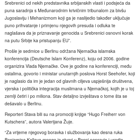
Srebrenici od nekih predstavnika srbijanskih vlasti i podsjeća da
puna saradnja s Međunarodnim krivičnim tribunalom za bivšu
Jugoslaviju i Mehanizmom koji ga je naslijedio također uključuje
puno prihvatanje i primjenu njegovih presuda i odluka te
naglašava da je priznavanje genocida u Srebrenici osnovni korak
na putu Srbije ka pristupanju EU”.
Prošle je sedmice u Berlinu održana Njemačka islamska
konferencija (Deutsche Islam Konferenz), koju od 2006. godine
organizira Vlada Njemačke. Ove je godine na konferenciji, među
ostalima, govorio i ministar unutarnjih poslova Horst Seehofer, koji
je naglasio da im je jedan od glavnih ciljeva uspješnija društvena,
vjerska i politička integracija muslimana u Njemačkoj, kojih je u toj
zemlji četiri i po miliona. Stav detaljno izvještava o tome šta se
dešavalo u Berlinu.
Reporteri Stava bili su na promociji knjige “Hugo Freiherr von
Kutschera”, autora Valerijana Žuje.
“Za vrijeme njegovog boravka i službovanja kao desna ruka
Benjamina Kallaya mnoge je stvari u Bosni napravio i uredio,