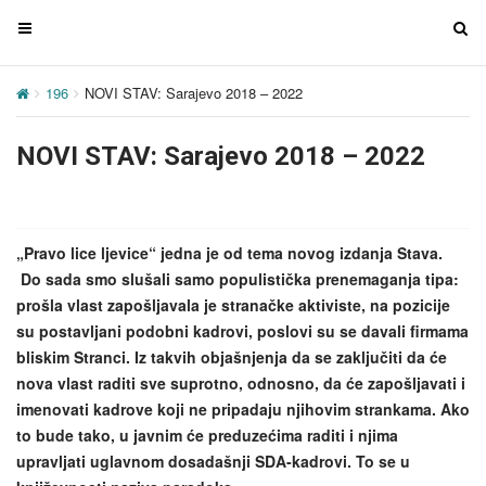
T
T
o
o
g
g
196
NOVI STAV: Sarajevo 2018 – 2022
g
g
l
l
NOVI STAV: Sarajevo 2018 – 2022
e
e
n
n
a
a
v
v
„Pravo lice ljevice“ jedna je od tema novog izdanja Stava.
i
i
Do sada smo slušali samo populistička prenemaganja tipa:
g
g
prošla vlast zapošljavala je stranačke aktiviste, na pozicije
a
a
su postavljani podobni kadrovi, poslovi su se davali firmama
t
t
bliskim Stranci. Iz takvih objašnjenja da se zaključiti da će
i
i
nova vlast raditi sve suprotno, odnosno, da će zapošljavati i
o
o
imenovati kadrove koji ne pripadaju njihovim strankama. Ako
n
n
to bude tako, u javnim će preduzećima raditi i njima
upravljati uglavnom dosadašnji SDA-kadrovi. To se u