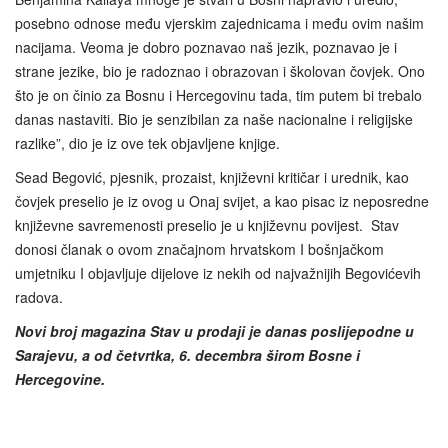
posebno odnose među vjerskim zajednicama i među ovim našim
nacijama. Veoma je dobro poznavao naš jezik, poznavao je i
strane jezike, bio je radoznao i obrazovan i školovan čovjek. Ono
što je on činio za Bosnu i Hercegovinu tada, tim putem bi trebalo
danas nastaviti. Bio je senzibilan za naše nacionalne i religijske
razlike”, dio je iz ove tek objavljene knjige.
Sead Begović, pjesnik, prozaist, književni kritičar i urednik, kao
čovjek preselio je iz ovog u Onaj svijet, a kao pisac iz neposredne
književne savremenosti preselio je u književnu povijest. Stav
donosi članak o ovom značajnom hrvatskom I bošnjačkom
umjetniku I objavljuje dijelove iz nekih od najvažnijih Begovićevih
radova.
Novi broj magazina Stav u prodaji je danas poslijepodne u
Sarajevu, a od četvrtka, 6. decembra širom Bosne i
Hercegovine.