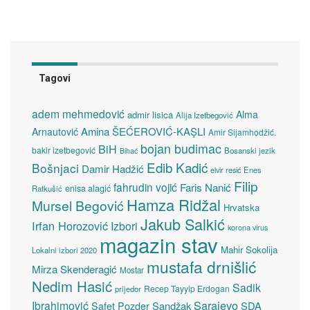
Tagovi
adem mehmedović
Alma
admir lisica
Alija Izetbegović
Amina ŠEĆEROVIĆ-KAŞLI
Arnautović
Amir Sijamhodžić.
bojan budimac
BiH
bakir izetbegović
Bosanski jezik
Bihać
Edib Kadić
Bošnjaci
Damir Hadžić
elvir resić
Enes
Filip
fahrudin vojić
Faris Nanić
enisa alagić
Ratkušić
Hamza Ridžal
Mursel Begović
Hrvatska
Jakub Salkić
Irfan Horozović
Izbori
korona virus
magazin stav
Mahir Sokolija
Lokalni izbori 2020
mustafa drnišlić
Mirza Skenderagić
Mostar
Nedim Hasić
Sadik
Recep Tayyip Erdogan
prijedor
Sarajevo
Ibrahimović
Sandžak
SDA
Safet Pozder