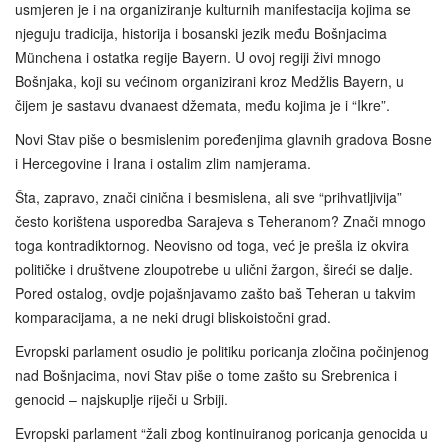
usmjeren je i na organiziranje kulturnih manifestacija kojima se
njeguju tradicija, historija i bosanski jezik među Bošnjacima
Münchena i ostatka regije Bayern. U ovoj regiji živi mnogo
Bošnjaka, koji su većinom organizirani kroz Medžlis Bayern, u
čijem je sastavu dvanaest džemata, među kojima je i “Ikre”.
Novi Stav piše o besmislenim poređenjima glavnih gradova Bosne
i Hercegovine i Irana i ostalim zlim namjerama.
Šta, zapravo, znači cinična i besmislena, ali sve “prihvatljivija”
često korištena usporedba Sarajeva s Teheranom? Znači mnogo
toga kontradiktornog. Neovisno od toga, već je prešla iz okvira
političke i društvene zloupotrebe u ulični žargon, šireći se dalje.
Pored ostalog, ovdje pojašnjavamo zašto baš Teheran u takvim
komparacijama, a ne neki drugi bliskoistočni grad.
Evropski parlament osudio je politiku poricanja zločina počinjenog
nad Bošnjacima, novi Stav piše o tome zašto su Srebrenica i
genocid – najskuplje riječi u Srbiji.
Evropski parlament “žali zbog kontinuiranog poricanja genocida u