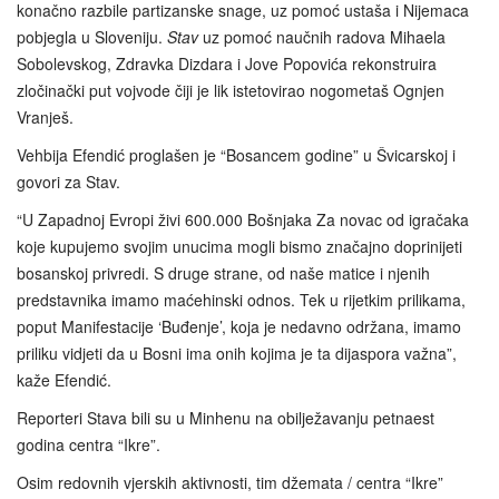
konačno razbile partizanske snage, uz pomoć ustaša i Nijemaca
pobjegla u Sloveniju.
Stav
uz pomoć naučnih radova Mihaela
Sobolevskog, Zdravka Dizdara i Jove Popovića rekonstruira
zločinački put vojvode čiji je lik istetovirao nogometaš Ognjen
Vranješ.
Vehbija Efendić proglašen je “Bosancem godine” u Švicarskoj i
govori za Stav.
“U Zapadnoj Evropi živi 600.000 Bošnjaka Za novac od igračaka
koje kupujemo svojim unucima mogli bismo značajno doprinijeti
bosanskoj privredi. S druge strane, od naše matice i njenih
predstavnika imamo maćehinski odnos. Tek u rijetkim prilikama,
poput Manifestacije ‘Buđenje’, koja je nedavno održana, imamo
priliku vidjeti da u Bosni ima onih kojima je ta dijaspora važna”,
kaže Efendić.
Reporteri Stava bili su u Minhenu na obilježavanju petnaest
godina centra “Ikre”.
Osim redovnih vjerskih aktivnosti, tim džemata / centra “Ikre”