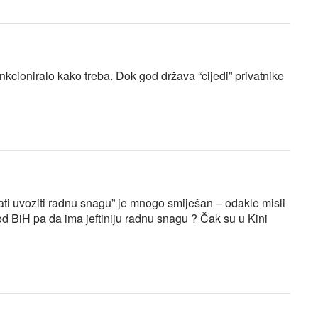
unkcioniralo kako treba. Dok god država “cijedi” privatnike
rati uvoziti radnu snagu” je mnogo smiješan – odakle misli
od BiH pa da ima jeftiniju radnu snagu ? Čak su u Kini