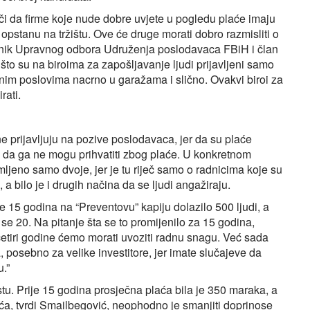
juči da firme koje nude dobre uvjete u pogledu plaće imaju
opstanu na tržištu. Ove će druge morati dobro razmisliti o
nik Upravnog odbora Udruženja poslodavaca FBiH i član
to su na biroima za zapošljavanje ljudi prijavljeni samo
nim poslovima nacrno u garažama i slično. Ovakvi biroi za
rati.
ne prijavljuju na pozive poslodavaca, jer da su plaće
li da ga ne mogu prihvatiti zbog plaće. U konkretnom
imljeno samo dvoje, jer je tu riječ samo o radnicima koje su
 bilo je i drugih načina da se ljudi angažiraju.
je 15 godina na “Preventovu” kapiju dolazilo 500 ljudi, a
 se 20. Na pitanje šta se to promijenilo za 15 godina,
četiri godine ćemo morati uvoziti radnu snagu. Već sada
, posebno za velike investitore, jer imate slučajeve da
u.”
astu. Prije 15 godina prosječna plaća bila je 350 maraka, a
aća, tvrdi Smailbegović, neophodno je smanjiti doprinose