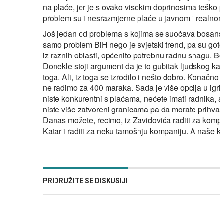
na plaće, jer je s ovako visokim doprinosima teško
problem su i nesrazmjerne plaće u javnom i realno
Još jedan od problema s kojima se suočava bosansko
samo problem BiH nego je svjetski trend, pa su got
iz raznih oblasti, općenito potrebnu radnu snagu. B
Donekle stoji argument da je to gubitak ljudskog k
toga. Ali, iz toga se izrodilo i nešto dobro. Konač
ne radimo za 400 maraka. Sada je više opcija u igri.
niste konkurentni s plaćama, nećete imati radnika, 
niste više zatvoreni granicama pa da morate prihvat
Danas možete, recimo, iz Zavidovića raditi za kompa
Katar i raditi za neku tamošnju kompaniju. A naše 
PRIDRUŽITE SE DISKUSIJI