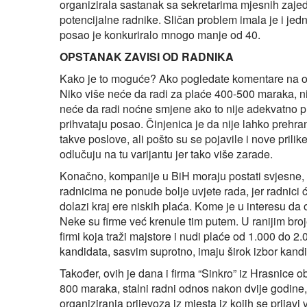
organizirala sastanak sa sekretarima mjesnih zajedn
potencijalne radnike. Sličan problem imala je i jedn
posao je konkuriralo mnogo manje od 40.
OPSTANAK ZAVISI OD RADNIKA
Kako je to moguće? Ako pogledate komentare na ovak
Niko više neće da radi za plaće 400-500 maraka, n
neće da radi noćne smjene ako to nije adekvatno pl
prihvataju posao. Činjenica je da nije lahko prehrani
takve poslove, ali pošto su se pojavile i nove prili
odlučuju na tu varijantu jer tako više zarade.
Konačno, kompanije u BiH moraju postati svjesne, a
radnicima ne ponude bolje uvjete rada, jer radnici
dolazi kraj ere niskih plaća. Kome je u interesu da op
Neke su firme već krenule tim putem. U ranijim br
firmi koja traži majstore i nudi plaće od 1.000 do
kandidata, sasvim suprotno, imaju širok izbor kandi
Također, ovih je dana i firma “Sinkro” iz Hrasnice ob
800 maraka, stalni radni odnos nakon dvije godine
organiziranja prijevoza iz mjesta iz kojih se prijavi 