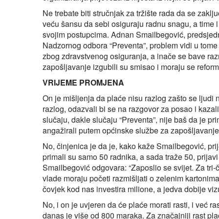
Ne trebate biti stručnjak za tržište rada da se zakl
veću šansu da sebi osiguraju radnu snagu, a time i 
svojim postupcima. Adnan Smailbegović, predsjed
Nadzornog odbora “Preventa”, problem vidi u tome š
zbog zdravstvenog osiguranja, a inače se bave raz
zapošljavanje izgubili su smisao i moraju se reformi
VRIJEME PROMJENA
On je mišljenja da plaće nisu razlog zašto se ljudi 
razlog, odazvali bi se na razgovor za posao i kaza
slučaju, dakle slučaju “Preventa”, nije baš da je pr
angažirali putem općinske službe za zapošljavanje, a
No, činjenica je da je, kako kaže Smailbegović, pri
primali su samo 50 radnika, a sada traže 50, prijavi
Smailbegović odgovara: “Zaposlio se svijet. Za tri-
vlade moraju početi razmišljati o zelenim kartonima
čovjek kod nas investira milione, a jedva dobije viz
No, i on je uvjeren da će plaće morati rasti, i već r
danas je više od 800 maraka. Za značajniji rast pl