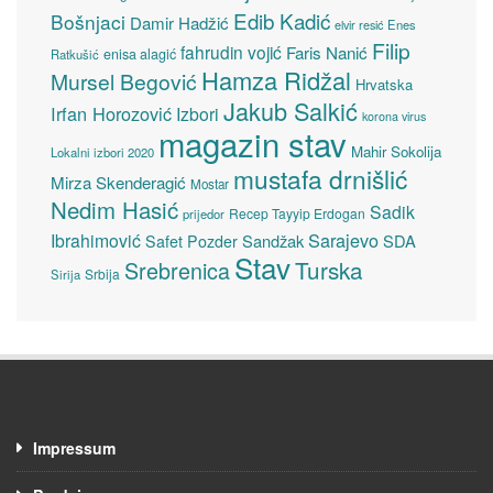
Edib Kadić
Bošnjaci
Damir Hadžić
elvir resić
Enes
Filip
fahrudin vojić
Faris Nanić
enisa alagić
Ratkušić
Hamza Ridžal
Mursel Begović
Hrvatska
Jakub Salkić
Irfan Horozović
Izbori
korona virus
magazin stav
Mahir Sokolija
Lokalni izbori 2020
mustafa drnišlić
Mirza Skenderagić
Mostar
Nedim Hasić
Sadik
Recep Tayyip Erdogan
prijedor
Sarajevo
Ibrahimović
Sandžak
SDA
Safet Pozder
Stav
Turska
Srebrenica
Srbija
Sirija
Impressum