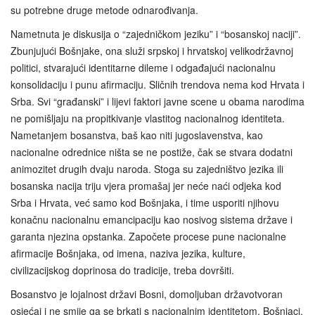
su potrebne druge metode odnarođivanja.
Nametnuta je diskusija o “zajedničkom jeziku” i “bosanskoj naciji”.
Zbunjujući Bošnjake, ona služi srpskoj i hrvatskoj velikodržavnoj
politici, stvarajući identitarne dileme i odgađajući nacionalnu
konsolidaciju i punu afirmaciju. Sličnih trendova nema kod Hrvata i
Srba. Svi “građanski” i lijevi faktori javne scene u obama narodima
ne pomišljaju na propitkivanje vlastitog nacionalnog identiteta.
Nametanjem bosanstva, baš kao niti jugoslavenstva, kao
nacionalne odrednice ništa se ne postiže, čak se stvara dodatni
animozitet drugih dvaju naroda. Stoga su zajedništvo jezika ili
bosanska nacija triju vjera promašaj jer neće naći odjeka kod
Srba i Hrvata, već samo kod Bošnjaka, i time usporiti njihovu
konačnu nacionalnu emancipaciju kao nosivog sistema države i
garanta njezina opstanka. Započete procese pune nacionalne
afirmacije Bošnjaka, od imena, naziva jezika, kulture,
civilizacijskog doprinosa do tradicije, treba dovršiti.
Bosanstvo je lojalnost državi Bosni, domoljuban državotvoran
osjećaj i ne smije ga se brkati s nacionalnim identitetom. Bošnjaci,