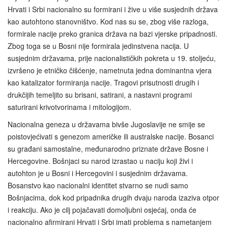
Hrvati i Srbi nacionalno su formirani i žive u više susjednih država
kao autohtono stanovništvo. Kod nas su se, zbog više razloga,
formirale nacije preko granica država na bazi vjerske pripadnosti.
Zbog toga se u Bosni nije formirala jedinstvena nacija. U
susjednim državama, prije nacionalističkih pokreta u 19. stoljeću,
izvršeno je etničko čišćenje, nametnuta jedna dominantna vjera
kao katalizator formiranja nacije. Tragovi prisutnosti drugih i
drukčijih temeljito su brisani, satirani, a nastavni programi
saturirani krivotvorinama i mitologijom.
Nacionalna geneza u državama bivše Jugoslavije ne smije se
poistovjećivati s genezom američke ili australske nacije. Bosanci
su građani samostalne, međunarodno priznate države Bosne i
Hercegovine. Bošnjaci su narod izrastao u naciju koji živi i
autohton je u Bosni i Hercegovini i susjednim državama.
Bosanstvo kao nacionalni identitet stvarno se nudi samo
Bošnjacima, dok kod pripadnika drugih dvaju naroda izaziva otpor
i reakciju. Ako je cilj pojačavati domoljubni osjećaj, onda će
nacionalno afirmirani Hrvati i Srbi imati problema s nametanjem