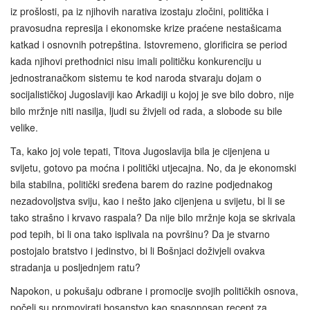
iz prošlosti, pa iz njihovih narativa izostaju zločini, politička i
pravosudna represija i ekonomske krize praćene nestašicama
katkad i osnovnih potrepština. Istovremeno, glorificira se period
kada njihovi prethodnici nisu imali političku konkurenciju u
jednostranačkom sistemu te kod naroda stvaraju dojam o
socijalističkoj Jugoslaviji kao Arkadiji u kojoj je sve bilo dobro, nije
bilo mržnje niti nasilja, ljudi su živjeli od rada, a slobode su bile
velike.
Ta, kako joj vole tepati, Titova Jugoslavija bila je cijenjena u
svijetu, gotovo pa moćna i politički utjecajna. No, da je ekonomski
bila stabilna, politički sređena barem do razine podjednakog
nezadovoljstva sviju, kao i nešto jako cijenjena u svijetu, bi li se
tako strašno i krvavo raspala? Da nije bilo mržnje koja se skrivala
pod tepih, bi li ona tako isplivala na površinu? Da je stvarno
postojalo bratstvo i jedinstvo, bi li Bošnjaci doživjeli ovakva
stradanja u posljednjem ratu?
Napokon, u pokušaju odbrane i promocije svojih političkih osnova,
počeli su promovirati bosanstvo kao spasonosan recept za