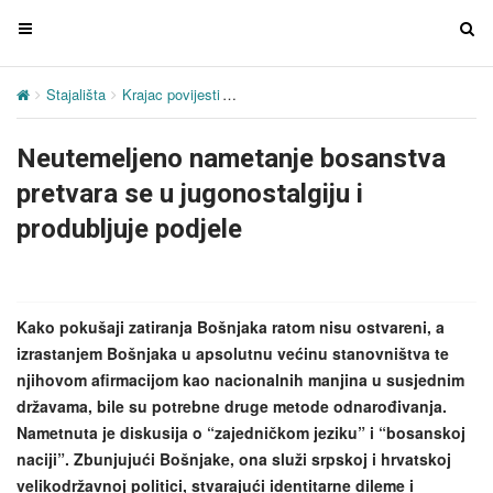
T
T
o
o
g
g
Stajališta
Krajac povijesti
Neutemeljeno nametanje bosanstva pretva
g
g
l
l
Neutemeljeno nametanje bosanstva
e
e
n
n
pretvara se u jugonostalgiju i
a
a
produbljuje podjele
v
v
i
i
g
g
a
a
Kako pokušaji zatiranja Bošnjaka ratom nisu ostvareni, a
t
t
izrastanjem Bošnjaka u apsolutnu većinu stanovništva te
i
i
njihovom afirmacijom kao nacionalnih manjina u susjednim
o
o
državama, bile su potrebne druge metode odnarođivanja.
n
n
Nametnuta je diskusija o “zajedničkom jeziku” i “bosanskoj
naciji”. Zbunjujući Bošnjake, ona služi srpskoj i hrvatskoj
velikodržavnoj politici, stvarajući identitarne dileme i