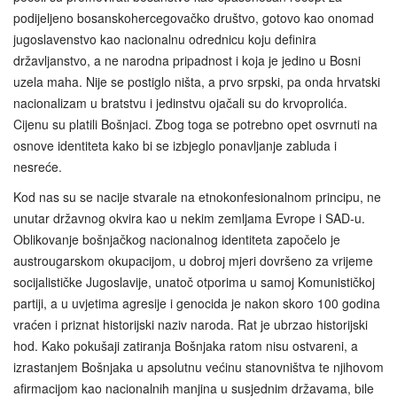
podijeljeno bosanskohercegovačko društvo, gotovo kao onomad
jugoslavenstvo kao nacionalnu odrednicu koju definira
državljanstvo, a ne narodna pripadnost i koja je jedino u Bosni
uzela maha. Nije se postiglo ništa, a prvo srpski, pa onda hrvatski
nacionalizam u bratstvu i jedinstvu ojačali su do krvoprolića.
Cijenu su platili Bošnjaci. Zbog toga se potrebno opet osvrnuti na
osnove identiteta kako bi se izbjeglo ponavljanje zabluda i
nesreće.
Kod nas su se nacije stvarale na etnokonfesionalnom principu, ne
unutar državnog okvira kao u nekim zemljama Evrope i SAD-u.
Oblikovanje bošnjačkog nacionalnog identiteta započelo je
austrougarskom okupacijom, u dobroj mjeri dovršeno za vrijeme
socijalističke Jugoslavije, unatoč otporima u samoj Komunističkoj
partiji, a u uvjetima agresije i genocida je nakon skoro 100 godina
vraćen i priznat historijski naziv naroda. Rat je ubrzao historijski
hod. Kako pokušaji zatiranja Bošnjaka ratom nisu ostvareni, a
izrastanjem Bošnjaka u apsolutnu većinu stanovništva te njihovom
afirmacijom kao nacionalnih manjina u susjednim državama, bile