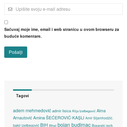
Sačuvaj moje ime, email i web stranicu u ovom browseru za
buduće komentare.
Tagovi
adem mehmedović
Alma
admir lisica
Alija Izetbegović
Amina ŠEĆEROVIĆ-KAŞLI
Arnautović
Amir Sijamhodžić.
bojan budimac
BiH
bakir izetbegović
Bosanski jezik
Bihać