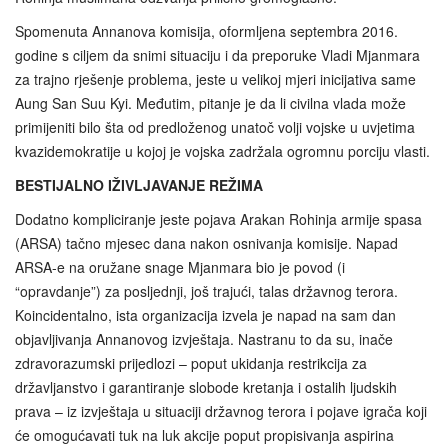
Spomenuta Annanova komisija, oformljena septembra 2016.
godine s ciljem da snimi situaciju i da preporuke Vladi Mjanmara
za trajno rješenje problema, jeste u velikoj mjeri inicijativa same
Aung San Suu Kyi. Međutim, pitanje je da li civilna vlada može
primijeniti bilo šta od predloženog unatoč volji vojske u uvjetima
kvazidemokratije u kojoj je vojska zadržala ogromnu porciju vlasti.
BESTIJALNO IŽIVLJAVANJE REŽIMA
Dodatno kompliciranje jeste pojava Arakan Rohinja armije spasa
(ARSA) tačno mjesec dana nakon osnivanja komisije. Napad
ARSA-e na oružane snage Mjanmara bio je povod (i
“opravdanje”) za posljednji, još trajući, talas državnog terora.
Koincidentalno, ista organizacija izvela je napad na sam dan
objavljivanja Annanovog izvještaja. Nastranu to da su, inače
zdravorazumski prijedlozi – poput ukidanja restrikcija za
državljanstvo i garantiranje slobode kretanja i ostalih ljudskih
prava – iz izvještaja u situaciji državnog terora i pojave igrača koji
će omogućavati tuk na luk akcije poput propisivanja aspirina