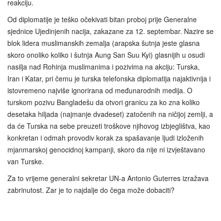
reakciju.
Od diplomatije je teško očekivati bitan proboj prije Generalne
sjednice Ujedinjenih nacija, zakazane za 12. septembar. Nazire se
blok lidera muslimanskih zemalja (arapska šutnja jeste glasna
skoro onoliko koliko i šutnja Aung San Suu Kyi) glasnijih u osudi
nasilja nad Rohinja muslimanima i pozivima na akciju: Turska,
Iran i Katar, pri čemu je turska telefonska diplomatija najaktivnija i
istovremeno najviše ignorirana od međunarodnih medija. O
turskom pozivu Bangladešu da otvori granicu za ko zna koliko
desetaka hiljada (najmanje dvadeset) zatočenih na ničijoj zemlji, a
da će Turska na sebe preuzeti troškove njihovog izbjeglištva, kao
konkretan i odmah provodiv korak za spašavanje ljudi izloženih
mjanmarskoj genocidnoj kampanji, skoro da nije ni izvještavano
van Turske.
Za to vrijeme generalni sekretar UN-a Antonio Guterres izražava
zabrinutost. Zar je to najdalje do čega može dobaciti?