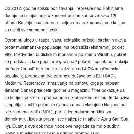
Od 2012. godine spisku ponižavanja i represije nad Rohinjama
dodaje se i smještanje u koncentracione kampove. Oko 120
hiljada Rohinja jesu interno raseljena lica u kampovima u kojima
su uvjeti sve samo ne ljudski.
Ogromnu ulogu u raspaljivanju sektaške mržnje i direktnih akcija
protiv muslimanske populacije ima budistički (ekstremni) pokret
969. Predvođen budističkim monahom po imenu Wirathu, pokret
se predstavlja kao popularni
grassroot
pokret – spontana reakcija
na “ugroženost” burmanske civilizacije od 4,7% muslimanske
populacije (prepoznatljiva paranoja dešava se u EU i SAD).
Međutim,
Reutersovo
istraživanje na osnovu koga je napisan
detaljan članak prije četiri godine u magazinu
Time
pokazuje da
su korijeni pokreta u prethodnom diktatorskom režimu, te da uživa
simpatije i zaštitu pojedinih članova danas vladajuće Nacionalne
lige za demokratiju (NDL), partije legendarne borkinje za
demokratiju, ljudska prava i sve najljepše i najbolje Aung San Suu
Kyi. Ćutanje ove dobitnice Nobelove nagrade za mir o sudbini
Rohinja muslimana odzvanja prilično gromoglasno.