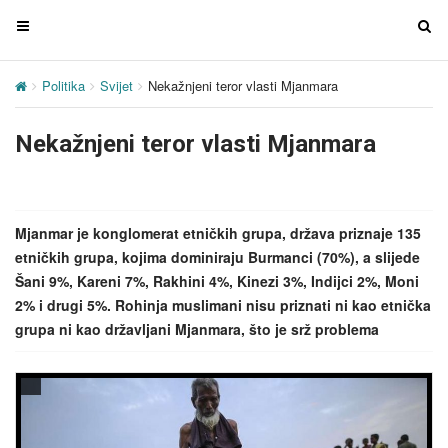
T
T
o
o
g
g
Politika
Svijet
Nekažnjeni teror vlasti Mjanmara
g
g
l
l
Nekažnjeni teror vlasti Mjanmara
e
e
n
n
a
a
v
v
Mjanmar je konglomerat etničkih grupa, država priznaje 135
i
i
etničkih grupa, kojima dominiraju Burmanci (70%), a slijede
g
g
Šani 9%, Kareni 7%, Rakhini 4%, Kinezi 3%, Indijci 2%, Moni
a
a
2% i drugi 5%. Rohinja muslimani nisu priznati ni kao etnička
t
t
grupa ni kao državljani Mjanmara, što je srž problema
i
i
o
o
n
n