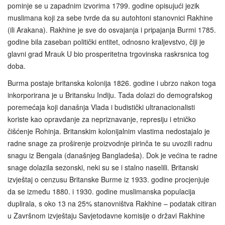
pominje se u zapadnim izvorima 1799. godine opisujući jezik
muslimana koji za sebe tvrde da su autohtoni stanovnici Rakhine
(ili Arakana). Rakhine je sve do osvajanja i pripajanja Burmi 1785.
godine bila zaseban politički entitet, odnosno kraljevstvo, čiji je
glavni grad Mrauk U bio prosperitetna trgovinska raskrsnica tog
doba.
Burma postaje britanska kolonija 1826. godine i ubrzo nakon toga
inkorporirana je u Britansku Indiju. Tada dolazi do demografskog
poremećaja koji današnja Vlada i budistički ultranacionalisti
koriste kao opravdanje za nepriznavanje, represiju i etničko
čišćenje Rohinja. Britanskim kolonijalnim vlastima nedostajalo je
radne snage za proširenje proizvodnje pirinča te su uvozili radnu
snagu iz Bengala (današnjeg Bangladeša). Dok je većina te radne
snage dolazila sezonski, neki su se i stalno naselili. Britanski
izvještaj o cenzusu Britanske Burme iz 1933. godine procjenjuje
da se između 1880. i 1930. godine muslimanska populacija
duplirala, s oko 13 na 25% stanovništva Rakhine – podatak citiran
u Završnom izvještaju Savjetodavne komisije o državi Rakhine