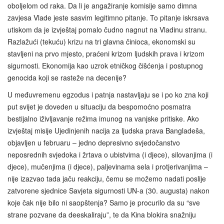
oboljelom od raka. Da li je angažiranje komisije samo dimna
zavjesa Vlade jeste sasvim legitimno pitanje. To pitanje iskrsava
utiskom da je izvještaj pomalo čudno nagnut na Vladinu stranu.
Razlažući (tekuću) krizu na tri glavna činioca, ekonomski su
stavljeni na prvo mjesto, praćeni krizom ljudskih prava i krizom
sigurnosti. Ekonomija kao uzrok etničkog čišćenja i postupnog
genocida koji se rasteže na decenije?
U međuvremenu egzodus i patnja nastavljaju se i po ko zna koji
put svijet je doveden u situaciju da bespomoćno posmatra
bestijalno iživljavanje režima imunog na vanjske pritiske. Ako
izvještaj misije Ujedinjenih nacija za ljudska prava Bangladeša,
objavljen u februaru – jedno depresivno svjedočanstvo
neposrednih svjedoka i žrtava o ubistvima (i djece), silovanjima (i
djece), mučenjima (i djece), paljevinama sela i protjerivanjima –
nije izazvao tada jaču reakciju, čemu se možemo nadati poslije
zatvorene sjednice Savjeta sigurnosti UN-a (30. augusta) nakon
koje čak nije bilo ni saopštenja? Samo je procurilo da su “sve
strane pozvane da deeskaliraju”, te da Kina blokira snažniju