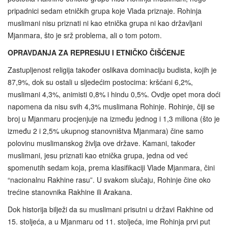
pripadnici sedam etničkih grupa koje Vlada priznaje. Rohinja
muslimani nisu priznati ni kao etnička grupa ni kao državljani
Mjanmara, što je srž problema, ali o tom potom.
OPRAVDANJA ZA REPRESIJU I ETNIČKO ČIŠĆENJE
Zastupljenost religija također oslikava dominaciju budista, kojih je
87,9%, dok su ostali u sljedećim postocima: kršćani 6,2%,
muslimani 4,3%, animisti 0,8% i hindu 0,5%. Ovdje opet mora doći
napomena da nisu svih 4,3% muslimana Rohinje. Rohinje, čiji se
broj u Mjanmaru procjenjuje na između jednog i 1,3 miliona (što je
između 2 i 2,5% ukupnog stanovništva Mjanmara) čine samo
polovinu muslimanskog življa ove države. Kamani, također
muslimani, jesu priznati kao etnička grupa, jedna od već
spomenutih sedam koja, prema klasifikaciji Vlade Mjanmara, čini
“nacionalnu Rakhine rasu”. U svakom slučaju, Rohinje čine oko
trećine stanovnika Rakhine ili Arakana.
Dok historija bilježi da su muslimani prisutni u državi Rakhine od
15. stoljeća, a u Mjanmaru od 11. stoljeća, ime Rohinja prvi put