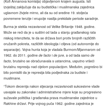
(Kofi Annanova komisija) objavljenom krajem augusta. Isti
izvještaj zaključuje da su budistička i muslimanska zajednica
uglavnom živjele mirno, ali da su od sredine 19. stoljeća
povremene tenzije i erupcije nasilja prekidale periode saradnje.
Burma je stekla nezavisnost od Velike Britanije 1948. godine.
Može se reći da je u suštini od tada u stanju građanskog rata
niskog intenziteta, te da se država bori protiv brojnih različitih
oružanih pokreta, različitih ideologija i ciljeva (od autonomije do
separacije). Vojna hunta koja je vladala Burmom/Mjanmarom od
1962. do 2011. godine
de facto
i
de jure,
a od tada samo
de
facto,
brutalno se obračunavala s ustancima, usputno vršeći
brutalnu represiju nad cijelom populacijom. Međutim, pogrešno bi
bilo pomisliti da je represija bila podjednaka za budiste i
muslimane.
“Tokom decenija nakon stjecanja nezavisnosti sukcesivne vlade
usvajale su zakonske i administrativne mjere koje su progresivno
sužavale politička i građanska prava muslimanske zajednice u
Rakhine državi. Prije vojnog puča 1962. godine zajednica je