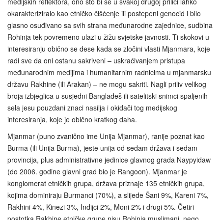
medijskih reflektora, ono što bi se u svakoj drugoj prilici lahko
okarakteriziralo kao etničko čišćenje ili postepeni genocid i bilo
glasno osuđivano sa svih strana međunarodne zajednice, sudbina
Rohinja tek povremeno ulazi u žižu svjetske javnosti. Ti skokovi u
interesiranju obično se dese kada se zločini vlasti Mjanmara, koje
radi sve da oni ostanu sakriveni – uskraćivanjem pristupa
međunarodnim medijima i humanitarnim radnicima u mjanmarsku
državu Rakhine (ili Arakan) – ne mogu sakriti. Nagli priliv velikog
broja izbjeglica u susjedni Bangladeš ili satelitski snimci spaljenih
sela jesu pouzdani znaci nasilja i okidači tog medijskog
interesiranja, koje je obično kratkog daha.
Mjanmar (puno zvanično ime Unija Mjanmar), ranije poznat kao
Burma (ili Unija Burma), jeste unija od sedam država i sedam
provincija, plus administrativne jedinice glavnog grada Naypyidaw
(do 2006. godine glavni grad bio je Rangoon). Mjanmar je
konglomerat etničkih grupa, država priznaje 135 etničkih grupa,
kojima dominiraju Burmanci (70%), a slijede Šani 9%, Kareni 7%,
Rakhini 4%, Kinezi 3%, Indijci 2%, Moni 2% i drugi 5%. Četiri
postotka Rakhine etničke grupe nisu Rohinja muslimani, nego