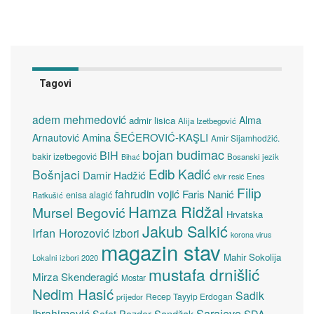
Tagovi
adem mehmedović
Alma
admir lisica
Alija Izetbegović
Amina ŠEĆEROVIĆ-KAŞLI
Arnautović
Amir Sijamhodžić.
bojan budimac
BiH
bakir izetbegović
Bosanski jezik
Bihać
Edib Kadić
Bošnjaci
Damir Hadžić
elvir resić
Enes
Filip
fahrudin vojić
Faris Nanić
enisa alagić
Ratkušić
Hamza Ridžal
Mursel Begović
Hrvatska
Jakub Salkić
Irfan Horozović
Izbori
korona virus
magazin stav
Mahir Sokolija
Lokalni izbori 2020
mustafa drnišlić
Mirza Skenderagić
Mostar
Nedim Hasić
Sadik
Recep Tayyip Erdogan
prijedor
Sarajevo
Ibrahimović
Sandžak
SDA
Safet Pozder