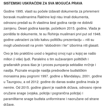
SISTEMSKI USKRAĆENI ZA SVA MOGUĆA PRAVA
Godine 1995. vlasti su počele izdavati dokumenta za privremeni
boravak muslimanima Rakhine koji nisu imali dokumenta,
odnosno predali su ih vlastima šest godina ranije ne dobivši
zamjenu. Deset godina kasnije, početkom 2015. godine, Vlada je
poništila te dokumente, te su Rohinja muslimani prvi put od 1948.
godine uskraćeni za bilo kakvu političku prezentaciju – niti su
mogli učestvovati na prvim “slobodnim i fer” izborima niti glasati.
Ovo je bio praktično uvod o legalnoj crnoj rupi u kojoj se našlo
milion (i više) ljudi. Paralelno s tim sužavanjem političkih i
građanskih prava išao je i proces pumpanja sektaške mržnje i
nasilja. Poznate erupcije nasilja predvođene budističkim
monasima jesu pogromi 1997. godine u Mandalayu, 2001. godine
u Taungoou, a od 2012. godine do danas svake godina imala je
nemire. Od 2015. godine glavni je nasilnik država, odnosno njene
oružane snage (vojska, policija i pogranična policija) i
paramilitarne snage budista uniformirane i naoružane od strane
države.