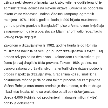
uživala neki stepen priznanja i za kratko vrijeme dodijeljena joj je
administrativna jedinica na sjeveru države. Situacija se pogoršala
tokom vojne vladavine i nakon Vladinih kampanja ogromnih
razmjera 1978. i 1991. godine, kada je 200 hiljada muslimana
gurnuto preko granice u Bangladeš”, piše u Annanovom izvještaju
s napomenom da je u oba slučaja Mjanmar prihvatio repatrijaciju
velikog broja izbjeglih.
Zakonom o državljanstvu iz 1982. godine hunta je od Rohinja
muslimana načinila najveću grupu bez državljanstva u svijetu. Taj
proces odvijao se na dva nivoa – zakonskom i birokratskom, pri
čemu je ovaj drugi bio čista prevara. Tokom 1989. godine, na
osnovu zakona o državljanstvu, na teritoriji cijele države počeo je
proces inspekcija državljanstva. Građanima koji su imali lična
dokumenta rečeno je da će ona tokom procesa biti zamijenjena.
Većina Rohinja muslimana predala je dokumenta, a da im druga
nikad nisu izdata, čime su praktično ostali bez državljanstva.
Svega 4.000 Rohinja, od procijenjenih najmanje milion (i više),
dobilo je dokumenta.