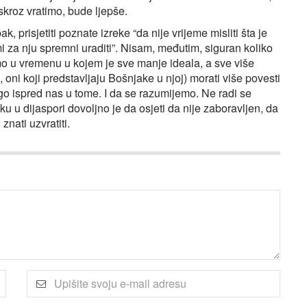
skroz vratimo, bude ljepše.
, prisjetiti poznate izreke “da nije vrijeme misliti šta je
i za nju spremni uraditi”. Nisam, međutim, siguran koliko
mo u vremenu u kojem je sve manje ideala, a sve više
 oni koji predstavljaju Bošnjake u njoj) morati više povesti
o ispred nas u tome. I da se razumijemo. Ne radi se
 u dijaspori dovoljno je da osjeti da nije zaboravljen, da
znati uzvratiti.