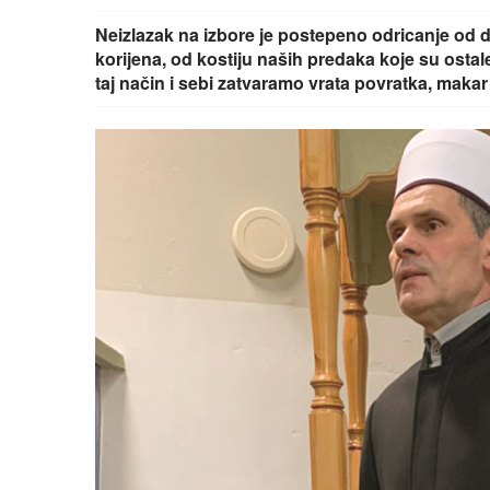
Neizlazak na izbore je postepeno odricanje od d
korijena, od kostiju naših predaka koje su ostal
taj način i sebi zatvaramo vrata povratka, makar