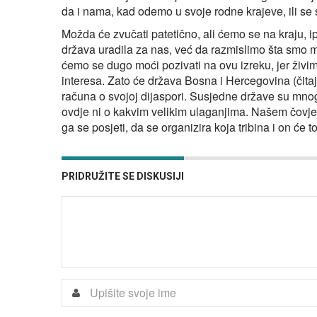
da i nama, kad odemo u svoje rodne krajeve, ili se 
Možda će zvučati patetično, ali ćemo se na kraju, ipak
država uradila za nas, već da razmislimo šta smo m
ćemo se dugo moći pozivati na ovu izreku, jer živi
interesa. Zato će država Bosna i Hercegovina (čitaj,
računa o svojoj dijaspori. Susjedne države su mnog
ovdje ni o kakvim velikim ulaganjima. Našem čovjeku
ga se posjeti, da se organizira koja tribina i on će to 
PRIDRUŽITE SE DISKUSIJI