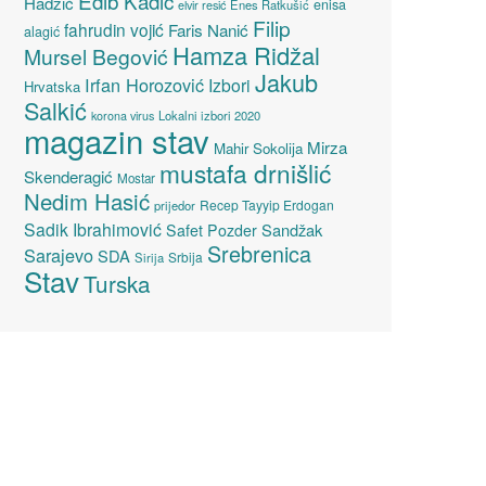
Edib Kadić
Hadžić
enisa
elvir resić
Enes Ratkušić
Filip
fahrudin vojić
Faris Nanić
alagić
Hamza Ridžal
Mursel Begović
Jakub
Irfan Horozović
Izbori
Hrvatska
Salkić
Lokalni izbori 2020
korona virus
magazin stav
Mirza
Mahir Sokolija
mustafa drnišlić
Skenderagić
Mostar
Nedim Hasić
Recep Tayyip Erdogan
prijedor
Sadik Ibrahimović
Sandžak
Safet Pozder
Srebrenica
Sarajevo
SDA
Srbija
Sirija
Stav
Turska