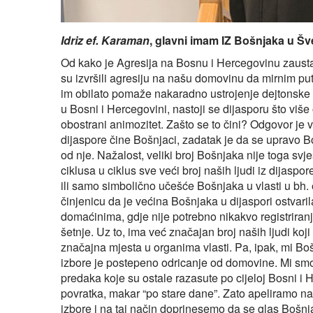
Idriz ef. Karaman
, glavni imam IZ Bošnjaka u Š
Od kako je Agresija na Bosnu i Hercegovinu zaust
su izvršili agresiju na našu domovinu da mirnim pu
im obilato pomaže nakaradno ustrojenje dejtonske B
u Bosni i Hercegovini, nastoji se dijasporu što više 
obostrani animozitet. Zašto se to čini? Odgovor je
dijaspore čine Bošnjaci, zadatak je da se upravo B
od nje. Nažalost, veliki broj Bošnjaka nije toga svj
ciklusa u ciklus sve veći broj naših ljudi iz dijaspo
ili samo simbolično učešće Bošnjaka u vlasti u bh. 
činjenicu da je većina Bošnjaka u dijaspori ostvar
domaćinima, gdje nije potrebno nikakvo registriranj
šetnje. Uz to, ima već značajan broj naših ljudi koj
značajna mjesta u organima vlasti. Pa, ipak, mi Bo
izbore je postepeno odricanje od domovine. Mi smo n
predaka koje su ostale razasute po cijeloj Bosni i 
povratka, makar “po stare dane”. Zato apeliramo na
izbore i na taj način doprinesemo da se glas Bošnja