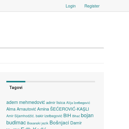
Login
Register
Tagovi
adem mehmedović
admir lisica
Alija Izetbegović
Amina ŠEĆEROVIĆ-KAŞLI
Alma Arnautović
bojan
BiH
Amir Sijamhodžić.
bakir izetbegović
Bihać
budimac
Bošnjaci
Damir
Bosanski jezik