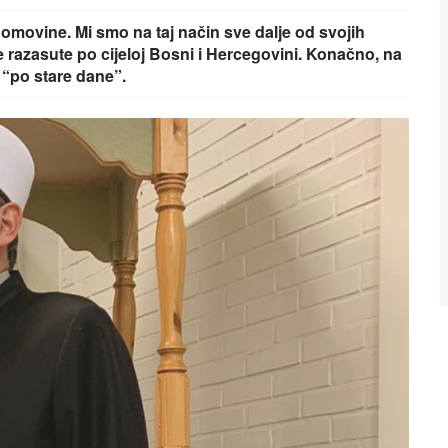
omovine. Mi smo na taj način sve dalje od svojih
e razasute po cijeloj Bosni i Hercegovini. Konačno, na
 “po stare dane”.