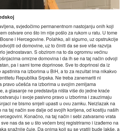
vedskoj
avljena, svjedočimo permanentnom nastojanju onih koji
tem ostvare ono što im nije pošlo za rukom u ratu. U tome
osne i Hercegovine. Polahko, ali sigurno, uz opstrukcije
odvojiti od domovine, uz to činiti da se sve više razvija
 vrlo jednostavan. S obzirom na to da ogromnu većinu
ošnjacima omrzne domovina i da ih se na taj način odvoji
estan, pa i sami tome doprinose. Sve to doprinosi da iz
re apstinira na izborima u BiH, a to za rezultat ima nikakvo
entitetu Republika Srpska. Ne treba zanemariti ni
ila pravo učešća na izborima u svojim zemljama
e, a glasanje ne predstavlja ništa više do jedne kraće
i ostvaruju i svoje pasivno pravo u izborima i zauzimaju
šnjaci ne bismo smjeli upasti u ovu zamku. Neizlazak na
a taj način sve dalje od svojih korijena, od kostiju naših
Hercegovini. Konačno, na taj način i sebi zatvaramo vrata
 sve nas da se u što većem broj registriramo i izađemo na
ka snažnije čuje. Da onima koji su se vratili bude lakše, a