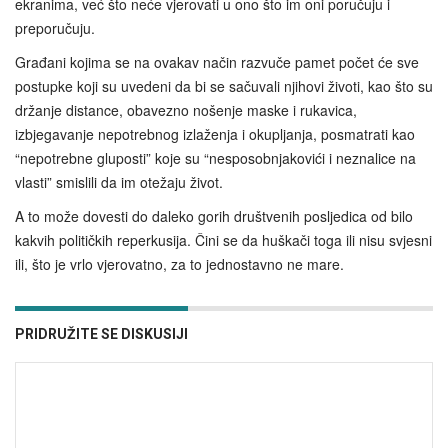
ekranima, već što neće vjerovati u ono što im oni poručuju i
preporučuju.
Građani kojima se na ovakav način razvuče pamet počet će sve
postupke koji su uvedeni da bi se sačuvali njihovi životi, kao što su
držanje distance, obavezno nošenje maske i rukavica,
izbjegavanje nepotrebnog izlaženja i okupljanja, posmatrati kao
“nepotrebne gluposti” koje su “nesposobnjakovići i neznalice na
vlasti” smislili da im otežaju život.
A to može dovesti do daleko gorih društvenih posljedica od bilo
kakvih političkih reperkusija. Čini se da huškači toga ili nisu svjesni
ili, što je vrlo vjerovatno, za to jednostavno ne mare.
PRIDRUŽITE SE DISKUSIJI