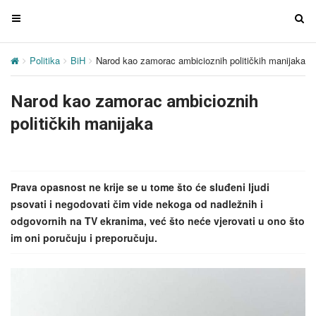
T
T
o
o
g
g
Politika
BiH
Narod kao zamorac ambicioznih političkih manijaka
g
g
l
l
Narod kao zamorac ambicioznih
e
e
n
n
političkih manijaka
a
a
v
v
i
i
g
g
Prava opasnost ne krije se u tome što će sluđeni ljudi
a
a
psovati i negodovati čim vide nekoga od nadležnih i
t
t
odgovornih na TV ekranima, već što neće vjerovati u ono što
i
i
im oni poručuju i preporučuju.
o
o
n
n