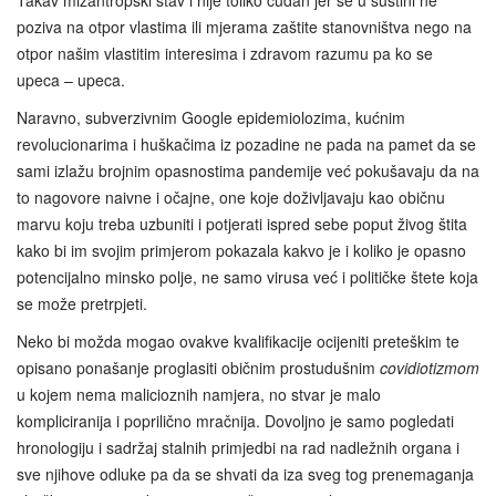
poziva na otpor vlastima ili mjerama zaštite stanovništva nego na
otpor našim vlastitim interesima i zdravom razumu pa ko se
upeca – upeca.
Naravno, subverzivnim Google epidemiolozima, kućnim
revolucionarima i huškačima iz pozadine ne pada na pamet da se
sami izlažu brojnim opasnostima pandemije već pokušavaju da na
to nagovore naivne i očajne, one koje doživljavaju kao običnu
marvu koju treba uzbuniti i potjerati ispred sebe poput živog štita
kako bi im svojim primjerom pokazala kakvo je i koliko je opasno
potencijalno minsko polje, ne samo virusa već i političke štete koja
se može pretrpjeti.
Neko bi možda mogao ovakve kvalifikacije ocijeniti preteškim te
opisano ponašanje proglasiti običnim prostudušnim
covidiotizmom
u kojem nema malicioznih namjera, no stvar je malo
kompliciranija i poprilično mračnija. Dovoljno je samo pogledati
hronologiju i sadržaj stalnih primjedbi na rad nadležnih organa i
sve njihove odluke pa da se shvati da iza sveg tog prenemaganja