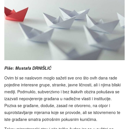
Piše: Mustafa DRNIŠLIĆ
Ovim bi se naslovom moglo sažeti sve ono što ovih dana rade
pojedine interesne grupe, stranke, javne ličnosti, ali i njima bliski
mediji. Podmuklo, subverzivno i bez ikakvih obzira pokušava se
izazvati nepovjerenje građana u nadležne vlasti i institucije.
Poziva se građane, doduše, zasad ne otvoreno, na otpor i
suprotstavljanje mjerama koje se provode, ali se istovremeno te
iste građane smatra potrošnim pokusnim kunićima.
Takav mizantropski stav i nije toliko čudan jer se u suštini ne