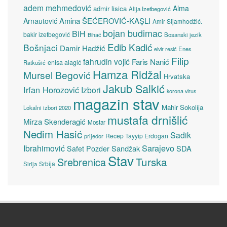
adem mehmedović
Alma
admir lisica
Alija Izetbegović
Amina ŠEĆEROVIĆ-KAŞLI
Arnautović
Amir Sijamhodžić.
bojan budimac
BiH
bakir izetbegović
Bosanski jezik
Bihać
Edib Kadić
Bošnjaci
Damir Hadžić
elvir resić
Enes
Filip
fahrudin vojić
Faris Nanić
enisa alagić
Ratkušić
Hamza Ridžal
Mursel Begović
Hrvatska
Jakub Salkić
Irfan Horozović
Izbori
korona virus
magazin stav
Mahir Sokolija
Lokalni izbori 2020
mustafa drnišlić
Mirza Skenderagić
Mostar
Nedim Hasić
Sadik
Recep Tayyip Erdogan
prijedor
Sarajevo
Ibrahimović
Sandžak
SDA
Safet Pozder
Stav
Turska
Srebrenica
Srbija
Sirija