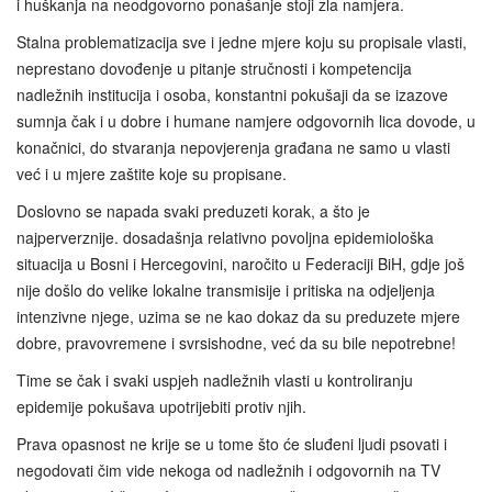
i huškanja na neodgovorno ponašanje stoji zla namjera.
Stalna problematizacija sve i jedne mjere koju su propisale vlasti,
neprestano dovođenje u pitanje stručnosti i kompetencija
nadležnih institucija i osoba, konstantni pokušaji da se izazove
sumnja čak i u dobre i humane namjere odgovornih lica dovode, u
konačnici, do stvaranja nepovjerenja građana ne samo u vlasti
već i u mjere zaštite koje su propisane.
Doslovno se napada svaki preduzeti korak, a što je
najperverznije. dosadašnja relativno povoljna epidemiološka
situacija u Bosni i Hercegovini, naročito u Federaciji BiH, gdje još
nije došlo do velike lokalne transmisije i pritiska na odjeljenja
intenzivne njege, uzima se ne kao dokaz da su preduzete mjere
dobre, pravovremene i svrsishodne, već da su bile nepotrebne!
Time se čak i svaki uspjeh nadležnih vlasti u kontroliranju
epidemije pokušava upotrijebiti protiv njih.
Prava opasnost ne krije se u tome što će sluđeni ljudi psovati i
negodovati čim vide nekoga od nadležnih i odgovornih na TV