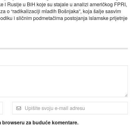
ke i Rusije u BiH koje su stajale u analizi američkog FPRI,
eza o “radikalizaciji mladih Bošnjaka”, koja šalje sasvim
diku i sličnim podmetačima postojanja islamske prijetnje
om browseru za buduće komentare.