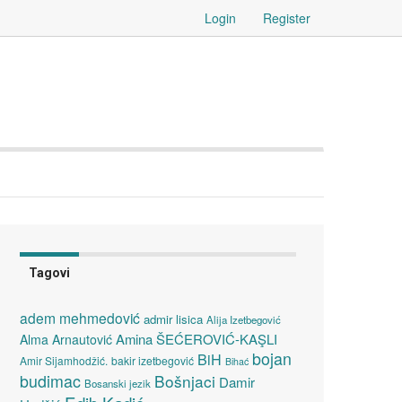
Login
Register
Tagovi
adem mehmedović
admir lisica
Alija Izetbegović
Amina ŠEĆEROVIĆ-KAŞLI
Alma Arnautović
bojan
BiH
Amir Sijamhodžić.
bakir izetbegović
Bihać
budimac
Bošnjaci
Damir
Bosanski jezik