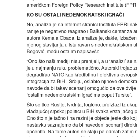
američkom Foreign Policy Research Institute (FPRI),
KO SU OSTALI NEDEMOKRATSKI IGRAČI
No, analiza je na internet-stranici instituta FPRI n
ranije je negativno reagirao i Balkanski centar za a
autora Kemala Obada. Iz analize je, dakle, izbačen sp
njenog stavljanja u istu ravan s nedemokratskom ulo
Begović, među ostalim napisavši:
“Ono što naši mediji nisu prenijeli, a u ‘analizi’ 
je u najmanju ruku problematično. Autorski trojac z
degradirao NATO kao kredibilnu i efektivnu evrops
integracija za BiH i Srbiju, oslabio njihove demokra
navode da bi takav scenarij omogućio da ove dvije 
‘ostalim nedemokratskim igračima poput Turske’.
Što se tiče Rusije, tvrdnja, logično, proizlazi iz u
vladajućoj srpskoj politici u BiH svaka vrsta jače
Ono što nije tačno i na razini je objede jeste dio 
nastavku saznajemo da bi navedeni scenarij direktn
općenito. Na tome autori ne staju pa odmah zatim 