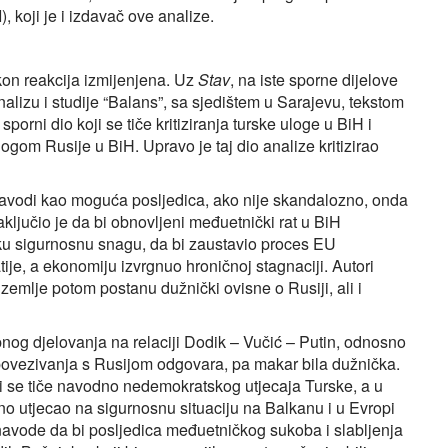
 koji je i izdavač ove analize.
akon reakcija izmijenjena. Uz
Stav
, na iste sporne dijelove
nalizu i studije “Balans”, sa sjedištem u Sarajevu, tekstom
orni dio koji se tiče kritiziranja turske uloge u BiH i
gom Rusije u BiH. Upravo je taj dio analize kritizirao
se navodi kao moguća posljedica, ako nije skandalozno, onda
aključio je da bi obnovljeni međuetnički rat u BiH
ku sigurnosnu snagu, da bi zaustavio proces EU
tije, a ekonomiju izvrgnuo hroničnoj stagnaciji. Autori
zemlje potom postanu dužnički ovisne o Rusiji, ali i
kupnog djelovanja na relaciji Dodik – Vučić – Putin, odnosno
g povezivanja s Rusijom odgovara, pa makar bila dužnička.
koji se tiče navodno nedemokratskog utjecaja Turske, a u
o utjecao na sigurnosnu situaciju na Balkanu i u Evropi
navode da bi posljedica međuetničkog sukoba i slabljenja