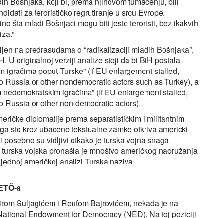
dih Bošnjaka, koji bi, prema njihovom tumačenju, bili
didati za terorističko regrutiranje u srcu Evrope.
o šta mladi Bošnjaci mogu biti jeste teroristi, bez ikakvih
iza.”
ljen na predrasudama o “radikalizaciji mladih Bošnjaka”,
H. U originalnoj verziji analize stoji da bi BiH postala
m igračima poput Turske” (If EU enlargement stalled,
 Russia or other nondemocratic actors such as Turkey), a
im nedemokratskim igračima” (If EU enlargement stalled,
 Russia or other non-democratic actors).
meričke diplomatije prema separatističkim i militantnim
toga što kroz ubačene tekstualne zamke otkriva američki
i posebno su vidljivi otkako je turska vojna snaga
nu turska vojska pronašla je mnoštvo američkog naoružanja
 u jednoj američkoj analizi Turska naziva
ETÖ-a
irom Suljagićem i Reufom Bajrovićem, nekada je na
i National Endowment for Democracy (NED). Na toj poziciji