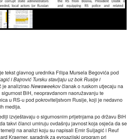
 je tekst glavnog urednika Filipa Mursela Begovića pod
gić i Bajrović Tursku stavljaju uz bok Rusije i
ć je analizirao
Newsweekov
članak o ruskom utjecaju na
po sigurnost BiH, neopravdanom naoružavanju te
inica u RS-u pod pokroviteljstvom Rusije, koji je nedavno
ih medija.
ediji izvještavaju o sigurnosnim prijetnjama po državu BiH
 da takvi članci umiruju ovdašnju javnost koja osjeća da se
temelji na analizi koju su napisali Emir Suljagić i Reuf
hard Kraemer, saradnik za evroazijski program pri