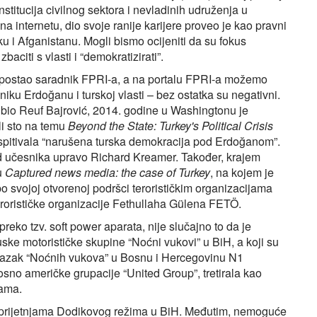
stitucija civilnog sektora i nevladinih udruženja u
na internetu, dio svoje ranije karijere proveo je kao pravni
u i Afganistanu. Mogli bismo ocijeniti da su fokus
citi s vlasti i “demokratizirati”.
postao saradnik FPRI-a, a na portalu FPRI-a možemo
niku Erdoğanu i turskoj vlasti – bez ostatka su negativni.
k bio Reuf Bajrović, 2014. godine u Washingtonu je
i sto na temu
Beyond the State: Turkey's Political Crisis
ispitivala “narušena turska demokracija pod Erdoğanom”.
od učesnika upravo Richard Kreamer. Također, krajem
u
Captured news media: the case of Turkey
, na kojem je
 svojoj otvorenoj podršci terorističkim organizacijama
erorističke organizacije Fethullaha Gülena FETÖ.
 preko tzv. soft power aparata, nije slučajno to da je
ske motorističke skupine “Noćni vukovi” u BiH, a koji su
e ulazak “Noćnih vukova” u Bosnu i Hercegovinu N1
nosno američke grupacije “United Group”, tretirala kao
jama.
 prijetnjama Dodikovog režima u BiH. Međutim, nemoguće