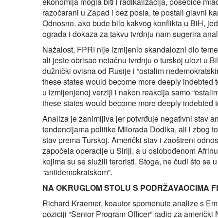
ekonomija mogla biti i radikalizacija, posebice mla
razočarani u Zapad i bez posla, te postali glavni kan
Odnosno, ako bude bilo kakvog konflikta u BiH, jedin
ograda i dokaza za takvu tvrdnju nam sugerira anal
Nažalost, FPRI nije izmijenio skandalozni dio teme
ali jeste obrisao netačnu tvrdnju o turskoj ulozi u Bi
dužnički ovisna od Rusije i “ostalim nedemokratski
these states would become more deeply indebted to
u izmijenjenoj verziji i nakon reakcija samo “ostal
these states would become more deeply indebted to
Analiza je zanimljiva jer potvrđuje negativni stav a
tendencijama politike Milorada Dodika, ali i zbog 
stav prema Turskoj. Američki stav i zaoštreni odnos
započela operacije u Siriji, a u oslobođenom Afri
kojima su se služili teroristi. Stoga, ne čudi što se
“antidemokratskom”.
NA OKRUGLOM STOLU S PODRŽAVAOCIMA F
Richard Kraemer, koautor spomenute analize s Em
poziciji “Senior Program Officer” radio za američk