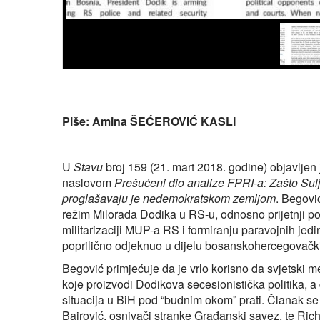
Piše: Amina ŠEĆEROVIĆ KASLI
U
Stavu
broj 159 (21. mart 2018. godine) objavljen
naslovom
Prešućeni dio analize FPRI-a: Zašto Sulja
proglašavaju je nedemokratskom zemljom
. Begovi
režim Milorada Dodika u RS-u, odnosno prijetnji 
militarizaciji MUP-a RS i formiranju paravojnih jed
poprilično odjeknuo u dijelu bosanskohercegovačk
Begović primjećuje da je vrlo korisno da svjetski m
koje proizvodi Dodikova secesionistička politika, a
situacija u BiH pod “budnim okom” prati. Članak se 
Bajrović, osnivači stranke Građanski savez, te Ric