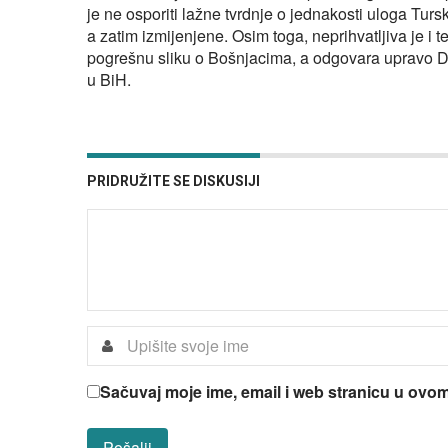
je ne osporiti lažne tvrdnje o jednakosti uloga Turs
a zatim izmijenjene. Osim toga, neprihvatljiva je i t
pogrešnu sliku o Bošnjacima, a odgovara upravo Do
u BiH.
PRIDRUŽITE SE DISKUSIJI
Sačuvaj moje ime, email i web stranicu u ov