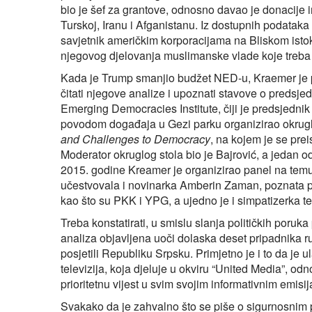
bio je šef za grantove, odnosno davao je donacije in
Turskoj, Iranu i Afganistanu. Iz dostupnih podataka 
savjetnik američkim korporacijama na Bliskom istok
njegovog djelovanja muslimanske vlade koje treba zba
Kada je Trump smanjio budžet NED-u, Kraemer je 
čitati njegove analize i upoznati stavove o predsjed
Emerging Democracies Institute, čiji je predsjedni
povodom događaja u Gezi parku organizirao okrugl
and Challenges to Democracy
, na kojem je se pre
Moderator okruglog stola bio je Bajrović, a jedan 
2015. godine Kreamer je organizirao panel na tem
učestvovala i novinarka Amberin Zaman, poznata po
kao što su PKK i YPG, a ujedno je i simpatizerka t
Treba konstatirati, u smislu slanja političkih poruka
analiza objavljena uoči dolaska deset pripadnika ru
posjetili Republiku Srpsku. Primjetno je i to da j
televizija, koja djeluje u okviru “United Media”, od
prioritetnu vijest u svim svojim informativnim emisi
Svakako da je zahvalno što se piše o sigurnosnim