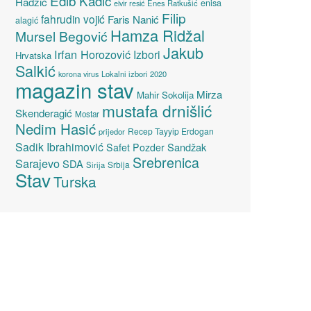
Edib Kadić
Hadžić
enisa
elvir resić
Enes Ratkušić
Filip
fahrudin vojić
Faris Nanić
alagić
Hamza Ridžal
Mursel Begović
Jakub
Irfan Horozović
Izbori
Hrvatska
Salkić
Lokalni izbori 2020
korona virus
magazin stav
Mirza
Mahir Sokolija
mustafa drnišlić
Skenderagić
Mostar
Nedim Hasić
Recep Tayyip Erdogan
prijedor
Sadik Ibrahimović
Sandžak
Safet Pozder
Srebrenica
Sarajevo
SDA
Srbija
Sirija
Stav
Turska