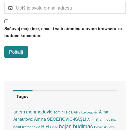
Sačuvaj moje ime, email i web stranicu u ovom browseru za
buduće komentare.
Tagovi
adem mehmedović
Alma
admir lisica
Alija Izetbegović
Amina ŠEĆEROVIĆ-KAŞLI
Arnautović
Amir Sijamhodžić.
bojan budimac
BiH
bakir izetbegović
Bosanski jezik
Bihać