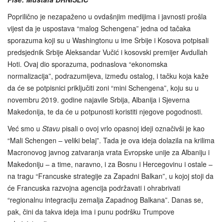
Poprilično je nezapaženo u ovdašnjim medijima i javnosti prošla
vijest da je uspostava “malog Schengena” jedna od tačaka
sporazuma koji su u Washingtonu u ime Srbije i Kosova potpisali
predsjednik Srbije Aleksandar Vučić i kosovski premijer Avdullah
Hoti. Ovaj dio sporazuma, podnaslova “ekonomska
normalizacija”, podrazumijeva, između ostalog, i tačku koja kaže
da će se potpisnici priključiti zoni “mini Schengena”, koju su u
novembru 2019. godine najavile Srbija, Albanija i Sjeverna
Makedonija, te da će u potpunosti koristiti njegove pogodnosti.
Već smo u
Stavu
pisali o ovoj vrlo opasnoj ideji označivši je kao
“Mali Schengen – veliki belaj”. Tada je ova ideja dolazila na krilima
Macronovog javnog zatvaranja vrata Evropske unije za Albaniju i
Makedoniju – a time, naravno, i za Bosnu i Hercegovinu i ostale –
na tragu “Francuske strategije za Zapadni Balkan”, u kojoj stoji da
će Francuska razvojna agencija podržavati i ohrabrivati
“regionalnu integraciju zemalja Zapadnog Balkana”. Danas se,
pak, čini da takva ideja ima i punu podršku Trumpove