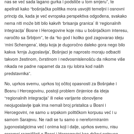
nas se već sada lagano gurka i podstiče u tom smjeru”, te
apelirali kako “bošnjačka politika mora usvojiti temeljni i osnovni
princip da, kada je već evropska perspektiva odgođena, svakako
nema niti može biti bilo kakvih ‘brisanja granica’ ili ‘regionalnih
integracija’ Bosne i Hercegovine koje nisu u bošnjačkom interesu,
naročito sa Srbijom”, te da “ko god i koliko god zagovarao ideju
‘mini Schengena’, ideju koja je dugoročno daleko gora nego bilo
kakva ‘krnja Jugoslavija’, Bošnjaci je naprosto moraju odbaciti
takvom žestinom, čvrstinom i nedvosmislenošću da nikome više
nikada ne padne napamet da za nju lobira kod naših
predstavnika”.
No, uprkos svemu, uprkos toj očitoj opasnosti za Bošnjake i
Bosnu i Hercegovinu, postoji problem činjenice da ideja
“regionalnih integracija” ili neke varijante obnovljene
neojugoslavije ipak ima nemali broj pristalica u Bosni i
Hercegovini, ne samo u srpskom političkom korpusu već i u
samom Sarajevu. Ne radi se tu samo o nereformiranim
jugonostalgicima već i onima koji i dalje, uprkos svemu, nisu
spremni razmišljati o Bosni i Hercegovini kao državi potpuno,