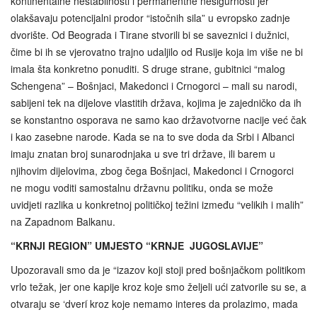
kontinentalne nestabilnosti i permanentne nesigurnosti jer
olakšavaju potencijalni prodor “istočnih sila” u evropsko zadnje
dvorište. Od Beograda i Tirane stvorili bi se saveznici i dužnici,
čime bi ih se vjerovatno trajno udaljilo od Rusije koja im više ne bi
imala šta konkretno ponuditi. S druge strane, gubitnici “malog
Schengena” – Bošnjaci, Makedonci i Crnogorci – mali su narodi,
sabijeni tek na dijelove vlastitih država, kojima je zajedničko da ih
se konstantno osporava ne samo kao državotvorne nacije već čak
i kao zasebne narode. Kada se na to sve doda da Srbi i Albanci
imaju znatan broj sunarodnjaka u sve tri države, ili barem u
njihovim dijelovima, zbog čega Bošnjaci, Makedonci i Crnogorci
ne mogu voditi samostalnu državnu politiku, onda se može
uvidjeti razlika u konkretnoj političkoj težini između “velikih i malih”
na Zapadnom Balkanu.
“KRNJI REGION” UMJESTO “KRNJE JUGOSLAVIJE”
Upozoravali smo da je “izazov koji stoji pred bošnjačkom politikom
vrlo težak, jer one kapije kroz koje smo željeli ući zatvorile su se, a
otvaraju se ‘dveriֹ kroz koje nemamo interes da prolazimo, mada