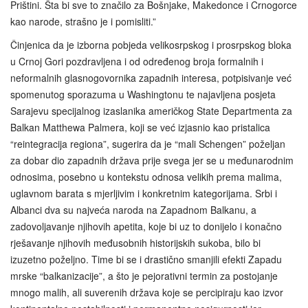
Prištini. Šta bi sve to značilo za Bošnjake, Makedonce i Crnogorce
kao narode, strašno je i pomisliti.”
Činjenica da je izborna pobjeda velikosrpskog i prosrpskog bloka
u Crnoj Gori pozdravljena i od određenog broja formalnih i
neformalnih glasnogovornika zapadnih interesa, potpisivanje već
spomenutog sporazuma u Washingtonu te najavljena posjeta
Sarajevu specijalnog izaslanika američkog State Departmenta za
Balkan Matthewa Palmera, koji se već izjasnio kao pristalica
“reintegracija regiona”, sugerira da je “mali Schengen” poželjan
za dobar dio zapadnih država prije svega jer se u međunarodnim
odnosima, posebno u kontekstu odnosa velikih prema malima,
uglavnom barata s mjerljivim i konkretnim kategorijama. Srbi i
Albanci dva su najveća naroda na Zapadnom Balkanu, a
zadovoljavanje njihovih apetita, koje bi uz to donijelo i konačno
rješavanje njihovih međusobnih historijskih sukoba, bilo bi
izuzetno poželjno. Time bi se i drastično smanjili efekti Zapadu
mrske “balkanizacije”, a što je pejorativni termin za postojanje
mnogo malih, ali suverenih država koje se percipiraju kao izvor