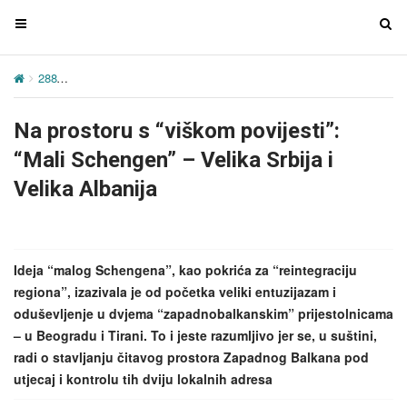
T
T
o
o
g
g
288
Na prostoru s “viškom povijesti”: “Mali Schengen” – Velika Srbija
g
g
l
l
Na prostoru s “viškom povijesti”:
e
e
n
n
“Mali Schengen” – Velika Srbija i
a
a
Velika Albanija
v
v
i
i
g
g
a
a
Ideja “malog Schengena”, kao pokrića za “reintegraciju
t
t
regiona”, izazivala je od početka veliki entuzijazam i
i
i
oduševljenje u dvjema “zapadnobalkanskim” prijestolnicama
o
o
– u Beogradu i Tirani. To i jeste razumljivo jer se, u suštini,
n
n
radi o stavljanju čitavog prostora Zapadnog Balkana pod
utjecaj i kontrolu tih dviju lokalnih adresa