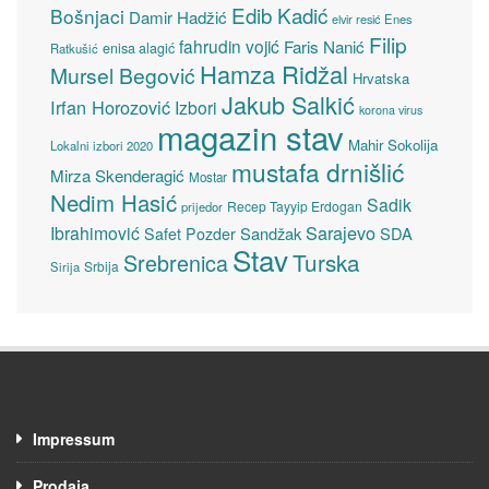
Edib Kadić
Bošnjaci
Damir Hadžić
elvir resić
Enes
Filip
fahrudin vojić
Faris Nanić
enisa alagić
Ratkušić
Hamza Ridžal
Mursel Begović
Hrvatska
Jakub Salkić
Irfan Horozović
Izbori
korona virus
magazin stav
Mahir Sokolija
Lokalni izbori 2020
mustafa drnišlić
Mirza Skenderagić
Mostar
Nedim Hasić
Sadik
Recep Tayyip Erdogan
prijedor
Sarajevo
Ibrahimović
Sandžak
SDA
Safet Pozder
Stav
Turska
Srebrenica
Srbija
Sirija
Impressum
Prodaja