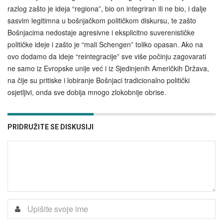
razlog zašto je ideja “regiona”, bio on integriran ili ne bio, i dalje
sasvim legitimna u bošnjačkom političkom diskursu, te zašto
Bošnjacima nedostaje agresivne i eksplicitno suverenističke
političke ideje i zašto je “mali Schengen” toliko opasan. Ako na
ovo dodamo da ideje “reintegracije” sve više počinju zagovarati
ne samo iz Evropske unije već i iz Sjedinjenih Američkih Država,
na čije su pritiske i lobiranje Bošnjaci tradicionalno politički
osjetljivi, onda sve dobija mnogo zlokobnije obrise.
PRIDRUŽITE SE DISKUSIJI