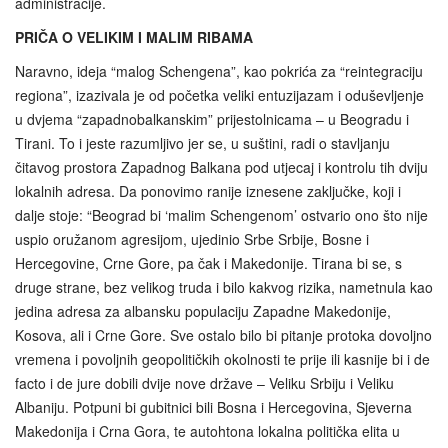
administracije.
PRIČA O VELIKIM I MALIM RIBAMA
Naravno, ideja “malog Schengena”, kao pokrića za “reintegraciju
regiona”, izazivala je od početka veliki entuzijazam i oduševljenje
u dvjema “zapadnobalkanskim” prijestolnicama – u Beogradu i
Tirani. To i jeste razumljivo jer se, u suštini, radi o stavljanju
čitavog prostora Zapadnog Balkana pod utjecaj i kontrolu tih dviju
lokalnih adresa. Da ponovimo ranije iznesene zaključke, koji i
dalje stoje: “Beograd bi ‘malim Schengenom’ ostvario ono što nije
uspio oružanom agresijom, ujedinio Srbe Srbije, Bosne i
Hercegovine, Crne Gore, pa čak i Makedonije. Tirana bi se, s
druge strane, bez velikog truda i bilo kakvog rizika, nametnula kao
jedina adresa za albansku populaciju Zapadne Makedonije,
Kosova, ali i Crne Gore. Sve ostalo bilo bi pitanje protoka dovoljno
vremena i povoljnih geopolitičkih okolnosti te prije ili kasnije bi i de
facto i de jure dobili dvije nove države – Veliku Srbiju i Veliku
Albaniju. Potpuni bi gubitnici bili Bosna i Hercegovina, Sjeverna
Makedonija i Crna Gora, te autohtona lokalna politička elita u