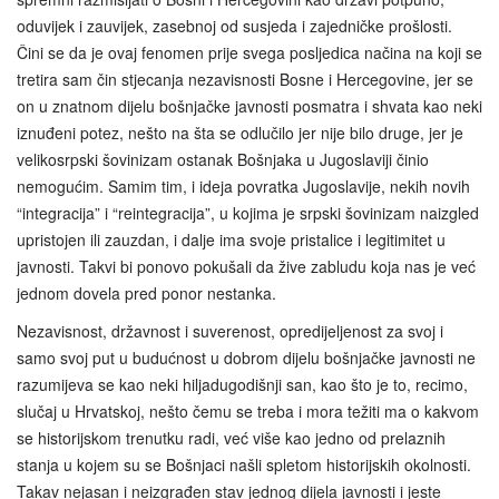
oduvijek i zauvijek, zasebnoj od susjeda i zajedničke prošlosti.
Čini se da je ovaj fenomen prije svega posljedica načina na koji se
tretira sam čin stjecanja nezavisnosti Bosne i Hercegovine, jer se
on u znatnom dijelu bošnjačke javnosti posmatra i shvata kao neki
iznuđeni potez, nešto na šta se odlučilo jer nije bilo druge, jer je
velikosrpski šovinizam ostanak Bošnjaka u Jugoslaviji činio
nemogućim. Samim tim, i ideja povratka Jugoslavije, nekih novih
“integracija” i “reintegracija”, u kojima je srpski šovinizam naizgled
upristojen ili zauzdan, i dalje ima svoje pristalice i legitimitet u
javnosti. Takvi bi ponovo pokušali da žive zabludu koja nas je već
jednom dovela pred ponor nestanka.
Nezavisnost, državnost i suverenost, opredijeljenost za svoj i
samo svoj put u budućnost u dobrom dijelu bošnjačke javnosti ne
razumijeva se kao neki hiljadugodišnji san, kao što je to, recimo,
slučaj u Hrvatskoj, nešto čemu se treba i mora težiti ma o kakvom
se historijskom trenutku radi, već više kao jedno od prelaznih
stanja u kojem su se Bošnjaci našli spletom historijskih okolnosti.
Takav nejasan i neizgrađen stav jednog dijela javnosti i jeste