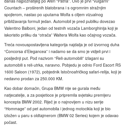
danas najpoznatijeg po Aferi “Patria”. Ovo je prvi “vulgarni”
Countach – proširenih blatobrana i s ogromnim stražnjim
spojlerom, nastao po uputama Wolfa s ciljem vizualnog
približavanja formuli jedan. Automobil je pred publiku dovezao
Valentino Balboni, jedan od testnih vozača Lamborghinija koji je
iskoristio priliku da “otrača” Waltera Wolfa kao očajnog vozača.
Treća novouspostavljena kategorija najdalja je od izvornog duha
“Concorsa d’Elegancea” i nadamo se da smo je vidjeli prvi i
posljednji put. Pod nazivom “Reli‑automobili” izlagani su
automobili s reli‑utrka, naravno. Pobjedu je odnio Ford Escort RS
1600 Saloon (1972), pobjednik Istočnoafričkog safari‑relija, koji je
nedavno prodan za 250.000 KM.
Kao dobar domaćin, Grupa BMW nije se gurala među
natjecatelje, a za posjetioce je pripremila svjetsku premijeru
koncepta BMW 2002. Riječ je o najnovijem u nizu serije
“Hommage” od pet automobila i jednog motocikla koji je bio
izložen u paru s oldtajmerom (BMW 02 Series) kojem je odavao
počast.