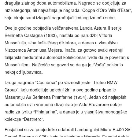
dragulja zlatnog doba automobilizma. Nagrade se dodjeljuju za
niz kategorija, ali najvažnija je nagrada “Coppa d’Oro Villa d’Este”,
koju biraju sami izlagači nagrađujući jednog između sebe.
Ove je godine pobijedila veličanstvena Lancia Astura II serije
Berlinetta Castagna (1933), nastala po narudžbi Vittoria
Mussolinija, sina fašističkog diktatora, a danas u vlasništvu
Nizozemca Antoniusa Meijera. Inače, za gotovo svaki vredniji
talijanski međuratni automobil kolekcionari tvrde da je povezan s
Mussolinijem. Najčešće se govori se da ga je “Vođa” poklonio
nekoj od ljubavnica.
Druga nagrada “Cocnorsa” po važnosti jeste “Trofeo BMW
Group”, koju dodjeljuje ugledni žiri, a ove godine pripao je
Maseratiju A6 Berlinetta Pininfarine (1954). Jedan od najljepših
automobila svih vremena dizajnirao je Aldo Brovarone dok je
radio za tvrtku “Pininfarina”, a danas je u vlasništvu monegaške
kolekcije “Destriero”.
Posjetioci su za pobjednike odabrali Lamborghini Miuru P 400 SV
Coupé Bertone (1975), koju je dizajnirao Marcello Gandini dok je