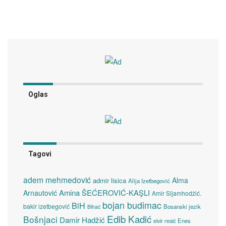
Oglas
Tagovi
adem mehmedović
Alma
admir lisica
Alija Izetbegović
Amina ŠEĆEROVIĆ-KAŞLI
Arnautović
Amir Sijamhodžić.
bojan budimac
BiH
bakir izetbegović
Bosanski jezik
Bihać
Edib Kadić
Bošnjaci
Damir Hadžić
elvir resić
Enes