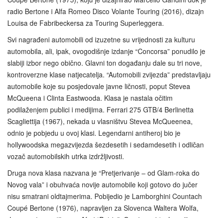
radio Bertone i Alfa Romeo Disco Volante Touring (2016), dizajn
Louisa de Fabribeckersa za Touring Superleggera.
Svi nagrađeni automobili od izuzetne su vrijednosti za kulturu
automobila, ali, ipak, ovogodišnje izdanje “Concorsa” ponudilo je
slabiji izbor nego obično. Glavni ton događanju dale su tri nove,
kontroverzne klase natjecatelja. “Automobili zvijezda” predstavljaju
automobile koje su posjedovale javne ličnosti, poput Stevea
McQueena i Clinta Eastwooda. Klasa je nastala očitim
podilaženjem publici i medijima. Ferrari 275 GTB/4 Berlinetta
Scagliettija (1967), nekada u vlasništvu Stevea McQueenea,
odnio je pobjedu u ovoj klasi. Legendarni antiheroj bio je
hollywoodska megazvijezda šezdesetih i sedamdesetih i odličan
vozač automobilskih utrka izdržljivosti.
Druga nova klasa nazvana je “Pretjerivanje – od Glam‑roka do
Novog vala” i obuhvaća novije automobile koji gotovo do jučer
nisu smatrani oldtajmerima. Pobijedio je Lamborghini Countach
Coupé Bertone (1976), napravljen za Slovenca Waltera Wolfa,