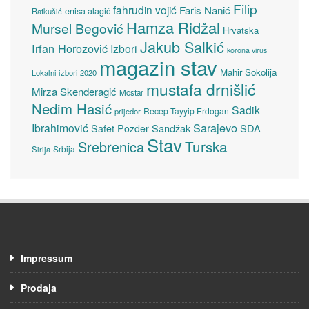
Filip
fahrudin vojić
Faris Nanić
enisa alagić
Ratkušić
Hamza Ridžal
Mursel Begović
Hrvatska
Jakub Salkić
Irfan Horozović
Izbori
korona virus
magazin stav
Mahir Sokolija
Lokalni izbori 2020
mustafa drnišlić
Mirza Skenderagić
Mostar
Nedim Hasić
Sadik
Recep Tayyip Erdogan
prijedor
Sarajevo
Ibrahimović
Sandžak
SDA
Safet Pozder
Stav
Turska
Srebrenica
Srbija
Sirija
Impressum
Prodaja