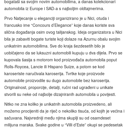
bogataši sa svojim novim automobilima, a danas kolekcionari
automobila iz Europe i SAD-a s najboljim oldtajmerima.
Prvo Natjecanje u eleganciji organizirano je u Nici, otuda i
francusko ime “Concours d’Elegance” koje danas koriste sva
slična događanja osim ovog talijanskog. Ideja organizatora u Nici
bila je zabaviti bogate turiste koji dolaze na Azurnu obalu svojim
unikatnim automobilima. Sve do kraja šezdesetih bilo je
uobičajeno da se luksuzni automobili kupuju u dva dijela. Prvo se
kupovala šasija s motorom kod proizvođača automobila poput
Rolls-Roycea, Lancie ili Hispano Suize, a potom se kod
karoseriste naručivala karoserija. Tvrtke koje proizvode
automobile proizvodile su dugo automobile bez karoserija.
Originalnost, proporcije, detalji, ručni rad ugrađeni u unikate
stvorili su neke od najbolje dizajniranih automobila u povijesti.
Nitko ne zna koliko je unikatnih automobila proizvedeno, ali
možemo procijeniti da je riječ o nekoliko tisuća, od kojih je većina i
sačuvana. Najvredniji među njima skuplji su od osamdeset
milijuna maraka. Svake godine u “Villi d’Este” okupi se pedesetak