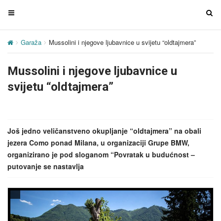
T
T
o
o
g
g
Garaža
Mussolini i njegove ljubavnice u svijetu “oldtajmera”
g
g
l
l
Mussolini i njegove ljubavnice u
e
e
n
n
svijetu “oldtajmera”
a
a
v
v
i
i
g
g
Još jedno veličanstveno okupljanje “oldtajmera” na obali
a
a
jezera Como ponad Milana, u organizaciji Grupe BMW,
t
t
organizirano je pod sloganom “Povratak u budućnost –
i
i
putovanje se nastavlja
o
o
n
n