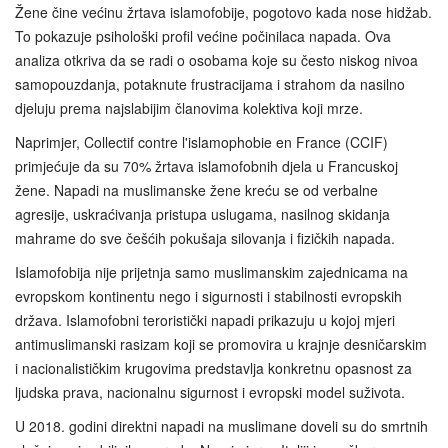
Žene čine većinu žrtava islamofobije, pogotovo kada nose hidžab.
To pokazuje psihološki profil većine počinilaca napada. Ova
analiza otkriva da se radi o osobama koje su često niskog nivoa
samopouzdanja, potaknute frustracijama i strahom da nasilno
djeluju prema najslabijim članovima kolektiva koji mrze.
Naprimjer, Collectif contre l'islamophobie en France (CCIF)
primjećuje da su 70% žrtava islamofobnih djela u Francuskoj
žene. Napadi na muslimanske žene kreću se od verbalne
agresije, uskraćivanja pristupa uslugama, nasilnog skidanja
mahrame do sve češćih pokušaja silovanja i fizičkih napada.
Islamofobija nije prijetnja samo muslimanskim zajednicama na
evropskom kontinentu nego i sigurnosti i stabilnosti evropskih
država. Islamofobni teroristički napadi prikazuju u kojoj mjeri
antimuslimanski rasizam koji se promovira u krajnje desničarskim
i nacionalističkim krugovima predstavlja konkretnu opasnost za
ljudska prava, nacionalnu sigurnost i evropski model suživota.
U 2018. godini direktni napadi na muslimane doveli su do smrtnih