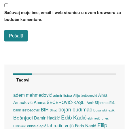
Sačuvaj moje ime, email i web stranicu u ovom browseru za
buduće komentare.
Tagovi
adem mehmedović
Alma
admir lisica
Alija Izetbegović
Amina ŠEĆEROVIĆ-KAŞLI
Arnautović
Amir Sijamhodžić.
bojan budimac
BiH
bakir izetbegović
Bosanski jezik
Bihać
Edib Kadić
Bošnjaci
Damir Hadžić
elvir resić
Enes
Filip
fahrudin vojić
Faris Nanić
enisa alagić
Ratkušić