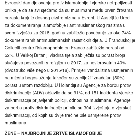
Evropski dan djelovanja protiv islamofobije i vjerske netrpeljivosti
prilika je da se svi sjećamo da su muslimani među prvim žrtvama
porasta krajnje desnog ekstremizma u Evropi. U Austriji je Ured
za dokumentiranje islamofobije i antimuslimanskog rasizma u
svom izvješću za 2018. godinu zabilježio povećanje za oko 74%
dokumentiranih antimuslimanskih rasističkih djela. U Francuskoj je
Collectif contre l'islamophobie en France zabilježio porast od
52%. U Velikoj Britaniji vladina tijela zabilježila su porast broja
slučajeva povezanih s religijom u 2017. za nevjerovatnih 40%
(dvostruko više nego u 2015/16). Primjeri vandalizma usmjerenih
na mjesta bogosluženja također su zabilježili značajan (50%)
porast u istom razdoblju. U Holandiji su Agencije za borbu protiv
diskriminacije (ADV) objavile da se 91%, od 151 incidenta vjerske
diskriminacije prijavljenih policiji, odnosi na muslimane. Agencije
za borbu protiv diskriminacije primile su 304 izvještaja o vjerskoj
diskriminaciji, od kojih su dvije trećine bile usmjerene protiv
muslimana.
ŽENE – NAJBROJNIJE ŽRTVE ISLAMOFOBIJE