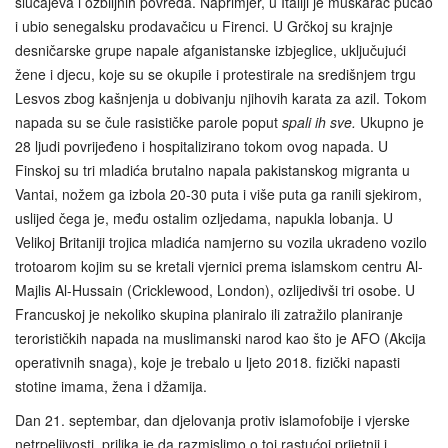
slučajeva i ozbiljnih povreda. Naprimjer, u Italiji je muškarac pucao
i ubio senegalsku prodavačicu u Firenci. U Grčkoj su krajnje
desničarske grupe napale afganistanske izbjeglice, uključujući
žene i djecu, koje su se okupile i protestirale na središnjem trgu
Lesvos zbog kašnjenja u dobivanju njihovih karata za azil. Tokom
napada su se čule rasističke parole poput
spali ih sve.
Ukupno je
28 ljudi povrijeđeno i hospitalizirano tokom ovog napada. U
Finskoj su tri mladića brutalno napala pakistanskog migranta u
Vantai, nožem ga izbola 20-30 puta i više puta ga ranili sjekirom,
uslijed čega je, među ostalim ozljedama, napukla lobanja. U
Velikoj Britaniji trojica mladića namjerno su vozila ukradeno vozilo
trotoarom kojim su se kretali vjernici prema islamskom centru Al-
Majlis Al-Hussain (Cricklewood, London), ozlijedivši tri osobe. U
Francuskoj je nekoliko skupina planiralo ili zatražilo planiranje
terorističkih napada na muslimanski narod kao što je AFO (Akcija
operativnih snaga), koje je trebalo u ljeto 2018. fizički napasti
stotine imama, žena i džamija.
Dan 21. septembar, dan djelovanja protiv islamofobije i vjerske
netrpeljivosti, prilika je da razmislimo o toj rastućoj prijetnji i