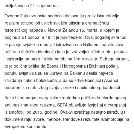
obilježava se 21. septembra.
Ovogodišnja evropska sedmica djelovanja protiv islamofobije
realizira se pod još uvijek svježim utiscima dramatičnog
terorističkog napada u Novom Zelandu 15. marta, u kojem je
poginula 51 osoba, a 49 ih je povrijeđeno. Ovaj događaj skrenuo
je pažnju svjetskih medija i istraživača na Balkanu i na vrlo živu i
raširenu četničku ideologiju koja je, zahvaljujući internetu, postala
inspiracijama nasilnim islamofobima širom svijeta. S druge strane,
to je odlična prilika da Bosna i Hercegovina i Bošnjaci pošalju
poruku svijetu da su se upravo na Balkanu desila najveća
stradanja nakon holokausta, a da su žrtve Bošnjaci i Albanci
određeni za metu zbog svoje vjerske i nacionalne pripadnosti.
Kako bi pomogao evropskim kreatorima politike da utvrde opseg
antimuslimanskog rasizma, SETA objavljuje Izvještaj o evropskoj
islamofobiji od 2015. godine. Ovakvi izvještaji detaljno istražuju i
dokumentiraju izvore, metode, trendove i rezultate islamofobije na
evropskom kontinentu.