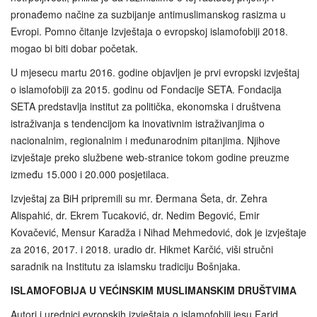
pronađemo načine za suzbijanje antimuslimanskog rasizma u
Evropi. Pomno čitanje Izvještaja o evropskoj islamofobiji 2018.
mogao bi biti dobar početak.
U mjesecu martu 2016. godine objavljen je prvi evropski izvještaj
o islamofobiji za 2015. godinu od Fondacije SETA. Fondacija
SETA predstavlja institut za politička, ekonomska i društvena
istraživanja s tendencijom ka inovativnim istraživanjima o
nacionalnim, regionalnim i međunarodnim pitanjima. Njihove
izvještaje preko službene web-stranice tokom godine preuzme
između 15.000 i 20.000 posjetilaca.
Izvještaj za BiH pripremili su mr. Đermana Šeta, dr. Zehra
Alispahić, dr. Ekrem Tucaković, dr. Nedim Begović, Emir
Kovačević, Mensur Karadža i Nihad Mehmedović, dok je izvještaje
za 2016, 2017. i 2018. uradio dr. Hikmet Karčić, viši stručni
saradnik na Institutu za islamsku tradiciju Bošnjaka.
ISLAMOFOBIJA U VEĆINSKIM MUSLIMANSKIM DRUŠTVIMA
Autori i urednici evropskih izvještaja o islamofobiji jesu Farid