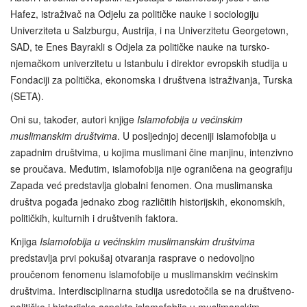
Hafez, istraživač na Odjelu za političke nauke i sociologiju
Univerziteta u Salzburgu, Austrija, i na Univerzitetu Georgetown,
SAD, te Enes Bayrakli s Odjela za političke nauke na tursko-
njemačkom univerzitetu u Istanbulu i direktor evropskih studija u
Fondaciji za politička, ekonomska i društvena istraživanja, Turska
(SETA).
Oni su, također, autori knjige
Islamofobija u većinskim
muslimanskim društvima
. U posljednjoj deceniji islamofobija u
zapadnim društvima, u kojima muslimani čine manjinu, intenzivno
se proučava. Međutim, islamofobija nije ograničena na geografiju
Zapada već predstavlja globalni fenomen. Ona muslimanska
društva pogađa jednako zbog različitih historijskih, ekonomskih,
političkih, kulturnih i društvenih faktora.
Knjiga
Islamofobija u većinskim muslimanskim društvima
predstavlja prvi pokušaj otvaranja rasprave o nedovoljno
proučenom fenomenu islamofobije u muslimanskim većinskim
društvima. Interdisciplinarna studija usredotočila se na društveno-
političke i historijske aspekte islamofobije u muslimanskim