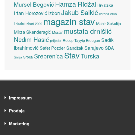
Hamza Ridžal
Mursel Begović
Hrvatska
Jakub Salkić
Irfan Horozović
Izbori
korona virus
magazin stav
Mahir Sokolija
Lokalni izbori 2020
mustafa drnišlić
Mirza Skenderagić
Mostar
Nedim Hasić
Sadik
Recep Tayyip Erdogan
prijedor
Sarajevo
Ibrahimović
Sandžak
SDA
Safet Pozder
Stav
Turska
Srebrenica
Srbija
Sirija
Impressum
Prodaja
Marketing