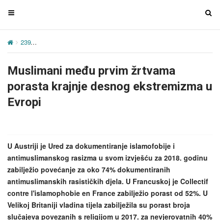
T
T
o
o
g
g
239
Muslimani među prvim žrtvama porasta krajnje desnog ekstrem
g
g
l
l
Muslimani među prvim žrtvama
e
e
n
n
porasta krajnje desnog ekstremizma u
a
a
Evropi
v
v
i
i
g
g
a
a
U Austriji je Ured za dokumentiranje islamofobije i
t
t
antimuslimanskog rasizma u svom izvješću za 2018. godinu
i
i
zabilježio povećanje za oko 74% dokumentiranih
o
o
antimuslimanskih rasističkih djela. U Francuskoj je Collectif
n
n
contre l'islamophobie en France zabilježio porast od 52%. U
Velikoj Britaniji vladina tijela zabilježila su porast broja
slučajeva povezanih s religijom u 2017. za nevjerovatnih 40%