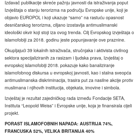
Izdavač publikacije skreće pažnju javnosti da istraživanja poput
Izvještaja o stanju terorizma na području Evropske unije, koji je
objavio EUROPOL i koji ukazuje “samo” na rastuću opasnost
desničarskog terorizma, ciljano izostavlja antimuslimanski
ideološki okvir koji stoji iza ovog trenda. Cilj Evropskog izvještaja o
islamofobiji za 2018. godinu jeste popunjavanje ove praznine.
Okupljajući 39 lokalnih istraživača, stručnjaka i aktivista civilnog
sektora specijaliziranih za rasizam i ljudska prava, Izvještaj o
evropskoj islamofobiji 2018. pokazuje kako banaliziranje
islamofobnog diskursa u evropskoj javnosti, kao i stalna sveopća
antimuslimanska diskriminacija, trasira put za nasilne akcije protiv
muslimana i njihovih institucija, objekata, imovine i simbola.
Izvještaj je rezultat zajedničkog rada između Fondacije SETA,
Instituta “Leopold Weiss” i Evropske unije, koja je finansirala cijeli
projekt.
PORAST ISLAMOFOBNIH NAPADA: AUSTRIJA 74%,
FRANCUSKA 52%, VELIKA BRITANIJA 40%