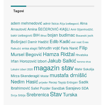
Tagovi
adem mehmedović
Alma
admir lisica
Alija Izetbegović
Amina ŠEĆEROVIĆ-KAŞLI
Arnautović
Amir Sijamhodžić.
bojan budimac
BiH
bakir izetbegović
Bosanski jezik
Bihać
Edib Kadić
Bošnjaci
Damir Hadžić
elvir resić
Enes
Filip
fahrudin vojić
Faris Nanić
enisa alagić
Ratkušić
Hamza Ridžal
Mursel Begović
Hrvatska
Jakub Salkić
Irfan Horozović
Izbori
korona virus
magazin stav
Mahir Sokolija
Lokalni izbori 2020
mustafa drnišlić
Mirza Skenderagić
Mostar
Nedim Hasić
Sadik
Recep Tayyip Erdogan
prijedor
Sarajevo
Ibrahimović
Sandžak
SDA
Safet Pozder
Stav
Turska
Srebrenica
Srbija
Sirija