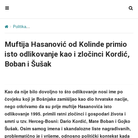
T
T
o
o
g
g
Politika
Muftija Hasanović od Kolinde primio isto odlikovanje kao i z
g
g
l
l
Muftija Hasanović od Kolinde primio
e
e
n
n
isto odlikovanje kao i zločinci Kordić,
a
a
Boban i Šušak
v
v
i
i
g
g
a
a
Kao da nije bilo dovoljno to što odlikovanje nosi ime po
t
t
čovjeku koji je Bošnjake zamišljao kao dio hrvatske nacije,
i
i
nego otkrivamo da su prije muftije Hasanovića isto
o
o
odlikovanje 1995. primili ratni zločinci i gospodari života i
n
n
smrti u tzv. Herceg-Bosni: Dario Kordić, Mate Boban i Gojko
Šušak. Osim samog imena i skandalozne liste nagrađivanih,
problematično je i vrijeme, odnosno politički kontekst kada