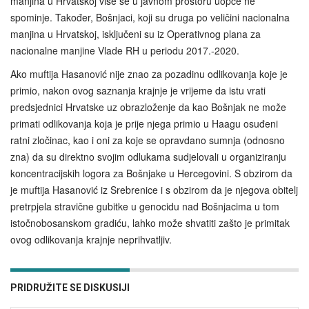
manjina u Hrvatskoj više se u javnom prostoru uopće ne
spominje. Također, Bošnjaci, koji su druga po veličini nacionalna
manjina u Hrvatskoj, isključeni su iz Operativnog plana za
nacionalne manjine Vlade RH u periodu 2017.-2020.
Ako muftija Hasanović nije znao za pozadinu odlikovanja koje je
primio, nakon ovog saznanja krajnje je vrijeme da istu vrati
predsjednici Hrvatske uz obrazloženje da kao Bošnjak ne može
primati odlikovanja koja je prije njega primio u Haagu osuđeni
ratni zločinac, kao i oni za koje se opravdano sumnja (odnosno
zna) da su direktno svojim odlukama sudjelovali u organiziranju
koncentracijskih logora za Bošnjake u Hercegovini. S obzirom da
je muftija Hasanović iz Srebrenice i s obzirom da je njegova obitelj
pretrpjela stravične gubitke u genocidu nad Bošnjacima u tom
istočnobosanskom gradiću, lahko može shvatiti zašto je primitak
ovog odlikovanja krajnje neprihvatljiv.
PRIDRUŽITE SE DISKUSIJI