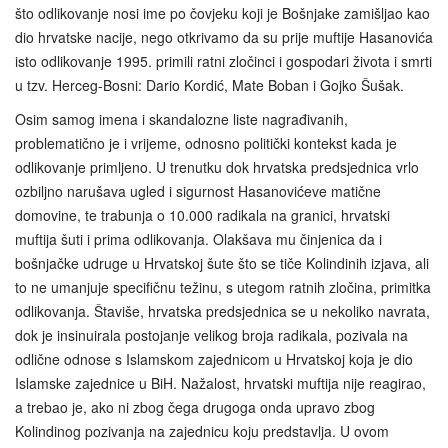
što odlikovanje nosi ime po čovjeku koji je Bošnjake zamišljao kao
dio hrvatske nacije, nego otkrivamo da su prije muftije Hasanovića
isto odlikovanje 1995. primili ratni zločinci i gospodari života i smrti
u tzv. Herceg-Bosni: Dario Kordić, Mate Boban i Gojko Šušak.
Osim samog imena i skandalozne liste nagrađivanih,
problematično je i vrijeme, odnosno politički kontekst kada je
odlikovanje primljeno. U trenutku dok hrvatska predsjednica vrlo
ozbiljno narušava ugled i sigurnost Hasanovićeve matične
domovine, te trabunja o 10.000 radikala na granici, hrvatski
muftija šuti i prima odlikovanja. Olakšava mu činjenica da i
bošnjačke udruge u Hrvatskoj šute što se tiče Kolindinih izjava, ali
to ne umanjuje specifičnu težinu, s utegom ratnih zločina, primitka
odlikovanja. Štaviše, hrvatska predsjednica se u nekoliko navrata,
dok je insinuirala postojanje velikog broja radikala, pozivala na
odlične odnose s Islamskom zajednicom u Hrvatskoj koja je dio
Islamske zajednice u BiH. Nažalost, hrvatski muftija nije reagirao,
a trebao je, ako ni zbog čega drugoga onda upravo zbog
Kolindinog pozivanja na zajednicu koju predstavlja. U ovom