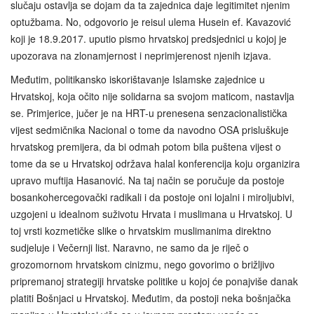
slučaju ostavlja se dojam da ta zajednica daje legitimitet njenim
optužbama. No, odgovorio je reisul ulema Husein ef. Kavazović
koji je 18.9.2017. uputio pismo hrvatskoj predsjednici u kojoj je
upozorava na zlonamjernost i neprimjerenost njenih izjava.
Međutim, politikansko iskorištavanje Islamske zajednice u
Hrvatskoj, koja očito nije solidarna sa svojom maticom, nastavlja
se. Primjerice, jučer je na HRT-u prenesena senzacionalistička
vijest sedmičnika Nacional o tome da navodno OSA prisluškuje
hrvatskog premijera, da bi odmah potom bila puštena vijest o
tome da se u Hrvatskoj održava halal konferencija koju organizira
upravo muftija Hasanović. Na taj način se poručuje da postoje
bosankohercegovački radikali i da postoje oni lojalni i miroljubivi,
uzgojeni u idealnom suživotu Hrvata i muslimana u Hrvatskoj. U
toj vrsti kozmetičke slike o hrvatskim muslimanima direktno
sudjeluje i Večernji list. Naravno, ne samo da je riječ o
grozomornom hrvatskom cinizmu, nego govorimo o brižljivo
pripremanoj strategiji hrvatske politike u kojoj će ponajviše danak
platiti Bošnjaci u Hrvatskoj. Međutim, da postoji neka bošnjačka