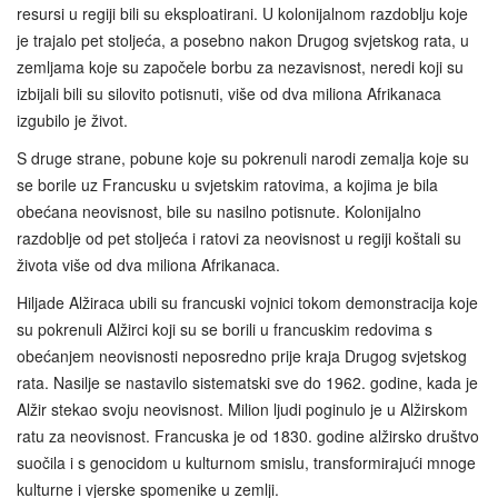
resursi u regiji bili su eksploatirani. U kolonijalnom razdoblju koje
je trajalo pet stoljeća, a posebno nakon Drugog svjetskog rata, u
zemljama koje su započele borbu za nezavisnost, neredi koji su
izbijali bili su silovito potisnuti, više od dva miliona Afrikanaca
izgubilo je život.
S druge strane, pobune koje su pokrenuli narodi zemalja koje su
se borile uz Francusku u svjetskim ratovima, a kojima je bila
obećana neovisnost, bile su nasilno potisnute. Kolonijalno
razdoblje od pet stoljeća i ratovi za neovisnost u regiji koštali su
života više od dva miliona Afrikanaca.
Hiljade Alžiraca ubili su francuski vojnici tokom demonstracija koje
su pokrenuli Alžirci koji su se borili u francuskim redovima s
obećanjem neovisnosti neposredno prije kraja Drugog svjetskog
rata. Nasilje se nastavilo sistematski sve do 1962. godine, kada je
Alžir stekao svoju neovisnost. Milion ljudi poginulo je u Alžirskom
ratu za neovisnost. Francuska je od 1830. godine alžirsko društvo
suočila i s genocidom u kulturnom smislu, transformirajući mnoge
kulturne i vjerske spomenike u zemlji.