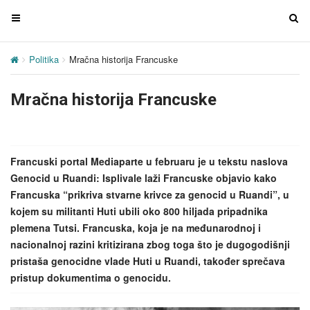
T
T
o
o
g
g
Politika
Mračna historija Francuske
g
g
l
l
Mračna historija Francuske
e
e
n
n
a
a
v
v
Francuski portal Mediaparte u februaru je u tekstu naslova
i
i
Genocid u Ruandi: Isplivale laži Francuske objavio kako
g
g
Francuska “prikriva stvarne krivce za genocid u Ruandi”, u
a
a
kojem su militanti Huti ubili oko 800 hiljada pripadnika
t
t
plemena Tutsi. Francuska, koja je na međunarodnoj i
i
i
nacionalnoj razini kritizirana zbog toga što je dugogodišnji
o
o
pristaša genocidne vlade Huti u Ruandi, također sprečava
n
n
pristup dokumentima o genocidu.