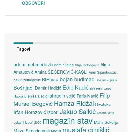
ODGOVORI
Tagovi
adem mehmedović
Alma
admir lisica
Alija Izetbegović
Amina ŠEĆEROVIĆ-KAŞLI
Arnautović
Amir Sijamhodžić.
bojan budimac
BiH
bakir izetbegović
Bosanski jezik
Bihać
Edib Kadić
Bošnjaci
Damir Hadžić
elvir resić
Enes
Filip
fahrudin vojić
Faris Nanić
enisa alagić
Ratkušić
Hamza Ridžal
Mursel Begović
Hrvatska
Jakub Salkić
Irfan Horozović
Izbori
korona virus
magazin stav
Mahir Sokolija
Lokalni izbori 2020
mustafa drnišlić
Mirza Skenderagić
Mostar