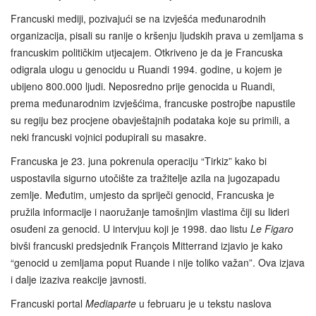
Francuski mediji, pozivajući se na izvješća međunarodnih
organizacija, pisali su ranije o kršenju ljudskih prava u zemljama s
francuskim političkim utjecajem. Otkriveno je da je Francuska
odigrala ulogu u genocidu u Ruandi 1994. godine, u kojem je
ubijeno 800.000 ljudi. Neposredno prije genocida u Ruandi,
prema međunarodnim izvješćima, francuske postrojbe napustile
su regiju bez procjene obavještajnih podataka koje su primili, a
neki francuski vojnici podupirali su masakre.
Francuska je 23. juna pokrenula operaciju “Tirkiz” kako bi
uspostavila sigurno utočište za tražitelje azila na jugozapadu
zemlje. Međutim, umjesto da spriječi genocid, Francuska je
pružila informacije i naoružanje tamošnjim vlastima čiji su lideri
osuđeni za genocid. U intervjuu koji je 1998. dao listu
Le Figaro
bivši francuski predsjednik François Mitterrand izjavio je kako
“genocid u zemljama poput Ruande i nije toliko važan”. Ova izjava
i dalje izaziva reakcije javnosti.
Francuski portal
Mediaparte
u februaru je u tekstu naslova