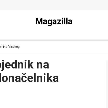
Magazilla
elnika Visokog
bjednik na
donačelnika