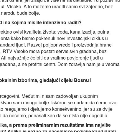
nuli Visoko. A to možemo uraditi samo svi zajedno, bez
 narodu bude bolje.
kti na kojima mislite intenzivno raditi?
ktno ovisi kvaliteta života: voda, kanalizacija, putna
enta kako bismo pokrenuli novi investicijski ciklus u
tandard ljudi. Razvoj poljoprivrede i proizvodnja hrane
tura. RTV Visoko mora postati servis svih građana, bez
li najvažnije će biti da vratimo povjerenje ljudi u
 građana, a ne profitni centri. Dom zdravlja nam je u veoma
okalnim izborima, gledajući cijelu Bosnu i
ercegovini. Međutim, nisam zadovoljan ukupnim
ekivao sam mnogo bolje. Iskreno se nadam da ćemo ovo
rzo reagujemo i djelujemo konsekventno, jer su za dvije
m i da nećemo, ponašati kao da se ništa nije dogodilo.
ka, a prema preliminarnim rezultatima ima najviše
i? Koliko je važno za načelničke pozicije kandidirati