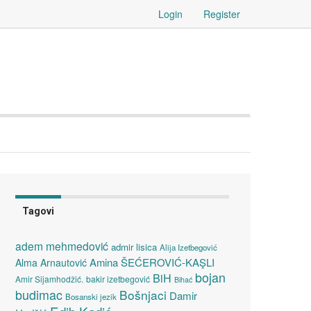
Login
Register
Tagovi
adem mehmedović
admir lisica
Alija Izetbegović
Amina ŠEĆEROVIĆ-KAŞLI
Alma Arnautović
bojan
BiH
Amir Sijamhodžić.
bakir izetbegović
Bihać
budimac
Bošnjaci
Damir
Bosanski jezik