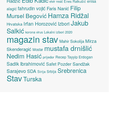
Edib Kadić
Hadžić
enisa
elvir resić
Enes Ratkušić
Filip
fahrudin vojić
Faris Nanić
alagić
Hamza Ridžal
Mursel Begović
Jakub
Irfan Horozović
Izbori
Hrvatska
Salkić
Lokalni izbori 2020
korona virus
magazin stav
Mirza
Mahir Sokolija
mustafa drnišlić
Skenderagić
Mostar
Nedim Hasić
Recep Tayyip Erdogan
prijedor
Sadik Ibrahimović
Sandžak
Safet Pozder
Srebrenica
Sarajevo
SDA
Srbija
Sirija
Stav
Turska