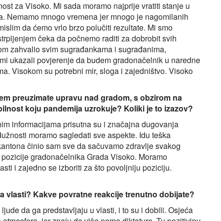
st za Visoko. Mi sada moramo najprije vratiti stanje u
oja. Nemamo mnogo vremena jer mnogo je nagomilanih
mislim da ćemo vrlo brzo polučiti rezultate. Mi smo
estrpljenjem čeka da počnemo raditi za dobrobit svih
nom zahvalio svim sugrađankama i sugrađanima,
mi ukazali povjerenje da budem gradonačelnik u naredne
ima. Visokom su potrebni mir, sloga i zajedništvo. Visoko
kojem preuzimate upravu nad gradom, s obzirom na
nost koju pandemija uzrokuje? Koliki je to izazov?
im informacijama prisutna su i značajna dugovanja
užnosti moramo sagledati sve aspekte. Idu teška
kantona činio sam sve da sačuvamo zdravlje svakog
, s pozicije gradonačelnika Grada Visoko. Moramo
ti i zajedno se izboriti za što povoljniju poziciju.
 vlasti? Kakve povratne reakcije trenutno dobijate?
ljude da ga predstavljaju u vlasti, i to su i dobili. Osjeća
a atmosfera, jer znaju da više nema diktature. Tu pozitivinu