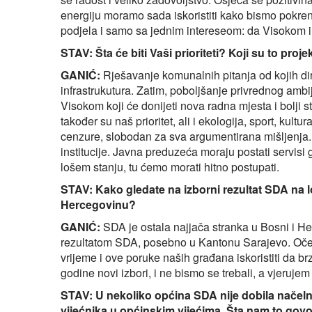
energiju moramo sada iskoristiti kako bismo pokre
podjela i samo sa jednim intereseom: da Visokom i
STAV: Šta će biti Vaši prioriteti? Koji su to proje
GANIĆ:
Rješavanje komunalnih pitanja od kojih dire
infrastrukutura. Zatim, poboljšanje privrednog ambij
Visokom koji će donijeti nova radna mjesta i bolji s
također su naš prioritet, ali i ekologija, sport, kul
cenzure, slobodan za sva argumentirana mišljenja. A
institucije. Javna preduzeća moraju postati servisi
lošem stanju, tu ćemo morati hitno postupati.
STAV: Kako gledate na izborni rezultat SDA na l
Hercegovinu?
GANIĆ:
SDA je ostala najjača stranka u Bosni i H
rezultatom SDA, posebno u Kantonu Sarajevo. Oč
vrijeme i ove poruke naših građana iskoristiti da b
godine novi izbori, i ne bismo se trebali, a vjeruje
STAV: U nekoliko općina SDA nije dobila načelni
vijećnika u općinskim vijećima. Šta nam to govor