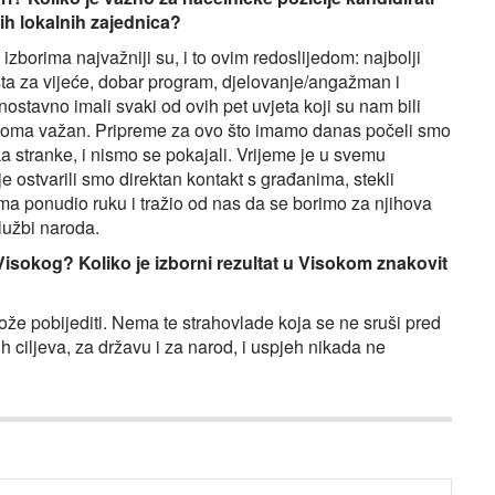
ojih lokalnih zajednica?
borima najvažniji su, i to ovim redoslijedom: najbolji
sta za vijeće, dobar program, djelovanje/angažman i
stavno imali svaki od ovih pet uvjeta koji su nam bili
veoma važan. Pripreme za ovo što imamo danas počeli smo
 stranke, i nismo se pokajali. Vrijeme je u svemu
 ostvarili smo direktan kontakt s građanima, stekli
ama ponudio ruku i tražio od nas da se borimo za njihova
službi naroda.
Visokog? Koliko je izborni rezultat u Visokom znakovit
ože pobijediti. Nema te strahovlade koja se ne sruši pred
h ciljeva, za državu i za narod, i uspjeh nikada ne