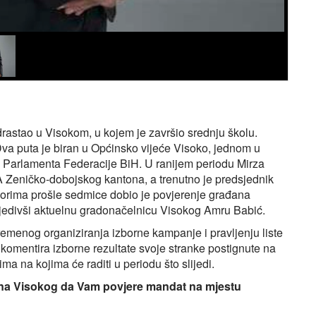
rastao u Visokom, u kojem je završio srednju školu.
 Dva puta je biran u Općinsko vijeće Visoko, jednom u
 Parlamenta Federacije BiH. U ranijem periodu Mirza
 Zeničko-dobojskog kantona, a trenutno je predsjednik
orima prošle sedmice dobio je povjerenje građana
ijedivši aktuelnu gradonačelnicu Visokog Amru Babić.
emenog organiziranja izborne kampanje i pravljenju liste
 komentira izborne rezultate svoje stranke postignute na
ma na kojima će raditi u periodu što slijedi.
ana Visokog da Vam povjere mandat na mjestu