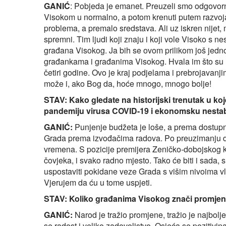
GANIĆ
: Pobjeda je emanet. Preuzeli smo odgovorno
Visokom u normalno, a potom krenuti putem razv
problema, a premalo sredstava. Ali uz iskren nijet, 
spremni. Tim ljudi koji znaju i koji vole Visoko s n
građana Visokog. Ja bih se ovom prilikom još jed
građankama i građanima Visokog. Hvala im što su 
četiri godine. Ovo je kraj podjelama i prebrojavanj
može i, ako Bog da, hoće mnogo, mnogo bolje!
STAV: Kako gledate na historijski trenutak u 
pandemiju virusa COVID-19 i ekonomsku nestabil
GANIĆ:
Punjenje budžeta je loše, a prema dostupn
Grada prema izvođačima radova. Po preuzimanju d
vremena. S pozicije premijera Zeničko-dobojskog 
čovjeka, i svako radno mjesto. Tako će biti i sada
uspostaviti pokidane veze Grada s višim nivoima vlas
Vjerujem da ću u tome uspjeti.
STAV: Koliko građanima Visokog znači promjena
GANIĆ:
Narod je tražio promjene, tražio je najbolje 
se radost i veliko zadovoljstvo. Osjeća se pozitivin