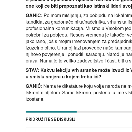
one koji će biti prepoznati kao istinski lideri sv
GANIĆ:
Po mom mišljenju, za pobjedu na lokalnim iz
kandidat za gradonačelnika/načelnika, vrhunska li
profesionalna komunikacija. Mi smo u Visokom jedno
potrebni za pobjedu. Resurs vremena je također 
jako rano, još s mojim imenovanjem za predsjednika
izuzetno bitno. U ranoj fazi provedbe naše kampanje
njihovo povjerenje i ponudili saradnju. Narod je n
prava. Nama je to veliko zadovoljstvo i čast, biti u 
STAV: Kakvu lekciju vrh stranke može izvući iz 
u smislu smjera u kojem treba ići?
GANIĆ
: Nema te dikatature koju volja naroda ne m
iskrenim nijetom. Samo iskreno, pošteno, u ime viši
izostane.
PRIDRUŽITE SE DISKUSIJI