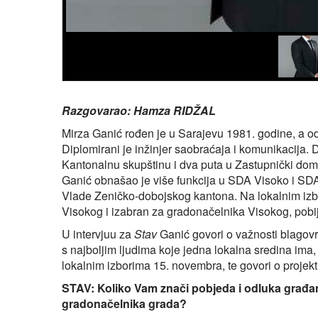
Razgovarao: Hamza RIDŽAL
Mirza Ganić rođen je u Sarajevu 1981. godine, a od
Diplomirani je inžinjer saobraćaja i komunikacija.
Kantonalnu skupštinu i dva puta u Zastupnički dom
Ganić obnašao je više funkcija u SDA Visoko i SDA
Vlade Zeničko-dobojskog kantona. Na lokalnim izb
Visokog i izabran za gradonačelnika Visokog, pob
U intervjuu za
Stav
Ganić govori o važnosti blagovr
s najboljim ljudima koje jedna lokalna sredina ima,
lokalnim izborima 15. novembra, te govori o projekti
STAV: Koliko Vam znači pobjeda i odluka građ
gradonačelnika grada?