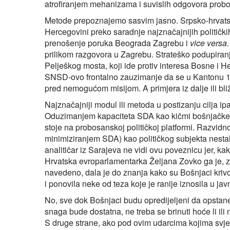
atrofiranjem mehanizama i suvislih odgovora probo
Metode prepoznajemo sasvim jasno. Srpsko-hrvatski
Hercegovini preko saradnje najznačajnijih političkih
prenošenje poruka Beograda Zagrebu i
vice versa
prilikom razgovora u Zagrebu. Strateško podupiranj
Pelješkog mosta, koji ide protiv interesa Bosne i He
SNSD-ovo frontalno zauzimanje da se u Kantonu 10
pred nemogućom misijom. A primjera iz dalje ili bliž
Najznačajniji modul ili metoda u postizanju cilja ip
Oduzimanjem kapaciteta SDA kao kičmi bošnjačke p
stoje na probosanskoj političkoj platformi. Razvidno
minimiziranjem SDA) kao političkog subjekta nestal
analitičar iz Sarajeva ne vidi ovu poveznicu jer, ka
Hrvatska evroparlamentarka Željana Zovko ga je, z
navedeno, dala je do znanja kako su Bošnjaci krivci
i ponovila neke od teza koje je ranije iznosila u javn
No, sve dok Bošnjaci budu opredijeljeni da opstane
snaga bude dostatna, ne treba se brinuti hoće li ili n
S druge strane, ako pod ovim udarcima kojima svje