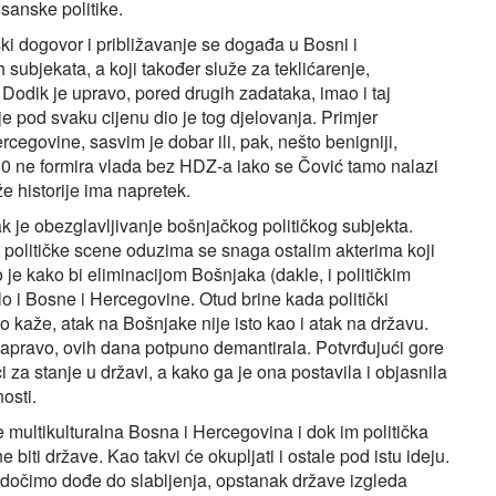
sanske politike.
 dogovor i približavanje se događa u Bosni i
 subjekata, a koji također služe za teklićarenje,
. Dodik je upravo, pored drugih zadataka, imao i taj
e pod svaku cijenu dio je tog djelovanja. Primjer
rcegovine, sasvim je dobar ili, pak, nešto benigniji,
 ne formira vlada bez HDZ-a iako se Čović tamo nalazi
e historije ima napretek.
ak je obezglavljivanje bošnjačkog političkog subjekta.
olitičke scene oduzima se snaga ostalim akterima koji
 je kako bi eliminacijom Bošnjaka (dakle, i političkim
o i Bosne i Hercegovine. Otud brine kada politički
ko kaže, atak na Bošnjake nije isto kao i atak na državu.
apravo, ovih dana potpuno demantirala. Potvrđujući gore
 za stanje u državi, a kako ga je ona postavila i objasnila
osti.
 multikulturalna Bosna i Hercegovina i dok im politička
e biti države. Kao takvi će okupljati i ostale pod istu ideju.
dočimo dođe do slabljenja, opstanak države izgleda