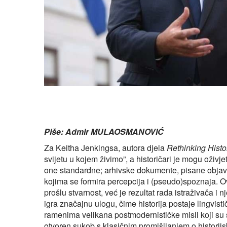
Piše: Admir MULAOSMANOVIĆ
Za Keitha Jenkingsa, autora djela
Rethinking Histo
svijetu u kojem živimo”, a historičari je mogu oživj
one standardne; arhivske dokumente, pisane objavl
kojima se formira percepcija i (pseudo)spoznaja. O
prošlu stvarnost, već je rezultat rada istraživača i
igra značajnu ulogu, čime historija postaje lingvist
ramenima velikana postmodernističke misli koji su sta
otvoren sukob s klasičnim promišljanjem o historijs