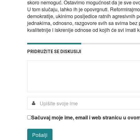
skoro nemoguć. Ostavimo mogućnost da je sve ovo š
U tom slučaju, lahko ih je opovrgnuti. Reformirajm
demokratije, ukinimo posljedice ratnih agresivnih p
jednakima, odnosno, razgovore svih sa svima bez p
kvalitetnije i iskrenije odnose od kojih će svi imati 
PRIDRUŽITE SE DISKUSIJI
Sačuvaj moje ime, email i web stranicu u ov