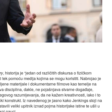
ry
, historija je “jedan od različitih diskursa o fizičkom
eti tek pomoću medija kojima se mogu koristiti. Nabrojao je
jene materijale i dokumentarne filmove kao temelje na
va disciplina, dakle, ne pojašnjava stvarne događaje,
 njegovog razumijevanja, da ne kažem kreativnosti, iako i to
ički konstrukt. Iz navedenog je jasno kako Jenkings stoji na
vili veliki upitnik iznad pojma historijske istine te ušli u
koj nauci.