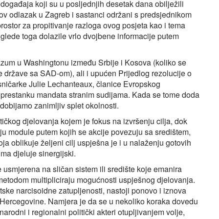
 događaja koji su u posljednjih desetak dana obilježili
ikov odlazak u Zagreb i sastanci održani s predsjednikom
rostor za propitivanje razloga ovog posjeta kao i tema
glede toga dolazile vrlo dvojbene informacije putem
azum u Washingtonu između Srbije i Kosova (koliko se
 države sa SAD-om), ali i upućen Prijedlog rezolucije o
sničarke Julie Lechanteaux, članice Evropskog
og o prestanku mandata stranim sudijama. Kada se tome doda
 dobijamo zanimljiv splet okolnosti.
čkog djelovanja kojem je fokus na izvršenju cilja, dok
ju module putem kojih se akcije povezuju sa središtem,
a oblikuje željeni cilj uspješna je i u nalaženju gotovih
ima djeluje sinergijski.
 usmjerena na sličan sistem ili središte koje emanira
 metodom multipliciraju mogućnosti uspješnog djelovanja.
ske narcisoidne zatupljenosti, nastoji ponovo i iznova
ne i Hercegovine. Namjera je da se u nekoliko koraka dovedu
rodni i regionalni politički akteri otupljivanjem volje,