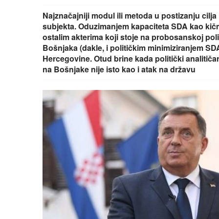
Najznačajniji modul ili metoda u postizanju cilj
subjekta. Oduzimanjem kapaciteta SDA kao kič
ostalim akterima koji stoje na probosanskoj poli
Bošnjaka (dakle, i političkim minimiziranjem SDA
Hercegovine. Otud brine kada politički analitičar
na Bošnjake nije isto kao i atak na državu