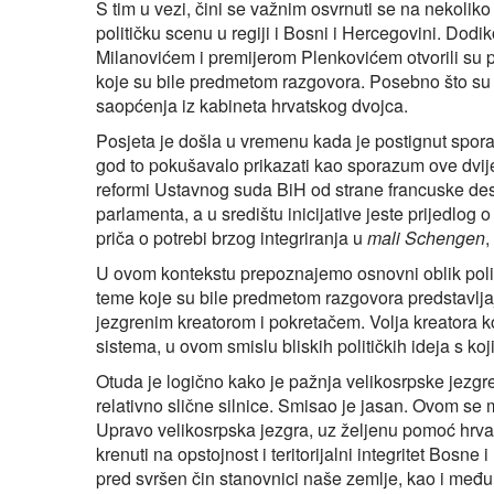
S tim u vezi, čini se važnim osvrnuti se na nekoliko
političku scenu u regiji i Bosni i Hercegovini. Dod
Milanovićem i premijerom Plenkovićem otvorili su p
koje su bile predmetom razgovora. Posebno što su 
saopćenja iz kabineta hrvatskog dvojca.
Posjeta je došla u vremenu kada je postignut spor
god to pokušavalo prikazati kao sporazum ove dvije
reformi Ustavnog suda BiH od strane francuske de
parlamenta, a u središtu inicijative jeste prijedl
priča o potrebi brzog integriranja u
mali Schengen
,
U ovom kontekstu prepoznajemo osnovni oblik politi
teme koje su bile predmetom razgovora predstavlja
jezgrenim kreatorom i pokretačem. Volja kreatora koj
sistema, u ovom smislu bliskih političkih ideja s koj
Otuda je logično kako je pažnja velikosrpske jezgre
relativno slične silnice. Smisao je jasan. Ovom se
Upravo velikosrpska jezgra, uz željenu pomoć hrvat
krenuti na opstojnost i teritorijalni integritet Bos
pred svršen čin stanovnici naše zemlje, kao i međuna