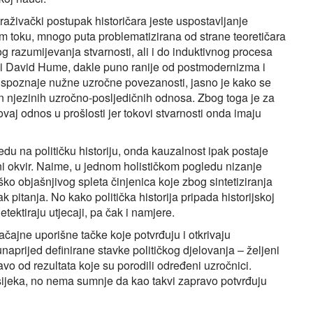
raživački postupak historičara jeste uspostavljanje
m toku, mnogo puta problematizirana od strane teoretičara
g razumijevanja stvarnosti, ali i do induktivnog procesa
 je i David Hume, dakle puno ranije od postmodernizma i
 spoznaje nužne uzročne povezanosti, jasno je kako se
an njezinih uzročno-posljedičnih odnosa. Zbog toga je za
vaj odnos u prošlosti jer tokovi stvarnosti onda imaju
vedu na političku historiju, onda kauzalnost ipak postaje
rni okvir. Naime, u jednom holističkom pogledu nizanje
ško objašnjivog spleta činjenica koje zbog sintetiziranja
pitanja. No kako politička historija pripada historijskoj
tektiraju utjecaji, pa čak i namjere.
načajne uporišne tačke koje potvrđuju i otkrivaju
prijed definirane stavke političkog djelovanja – željeni
ravo od rezultata koje su porodili određeni uzročnici.
sijeka, no nema sumnje da kao takvi zapravo potvrđuju