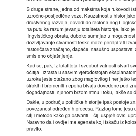
S druge strane, jedna od maksima koja rukovodi ist
uzročno-posljedične veze. Kauzalnost u historijsko
društvenog razvoja, dovodi do racionalnog i logičko
na putu ka razumijevanju totaliteta historije. Iako
lingvističkog obrata, duboko sumnjao u mogućnost
doživljavanje stvarnosti teško može percipirati izv
historičara značajno, dapače, nasušno uspostaviti o
smisleno objašnjenje.
Kad se, pak, iz totaliteta i sveobuhvatnosti stvari s
očitija i izrasta u sasvim vjerodostojan eksplanato
uzroka jeste otežano zbog maglovitog i nerijetko te
širokih i bremenitih epoha bivaju dovedene pod znak 
događajnosti, njenom brzom ritmu i toku, lakše se de
Dakle, u području političke historije ipak postoje z
povezanost određenih procesa. Razlog tome jesu una
cilj i metode kako ga ostvariti – čiji uspjeh ovisi up
Naravno da i ovdje ima agenata koji iskaču iz kolo
pravilo.