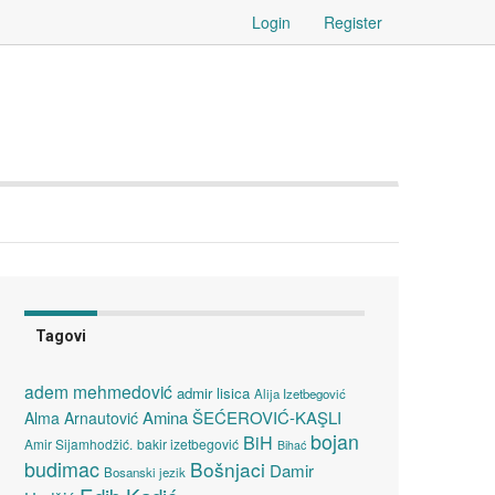
Login
Register
Tagovi
adem mehmedović
admir lisica
Alija Izetbegović
Amina ŠEĆEROVIĆ-KAŞLI
Alma Arnautović
bojan
BiH
Amir Sijamhodžić.
bakir izetbegović
Bihać
budimac
Bošnjaci
Damir
Bosanski jezik