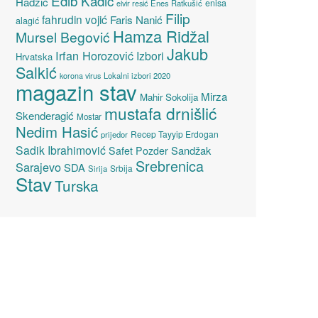
Edib Kadić
Hadžić
enisa
elvir resić
Enes Ratkušić
Filip
fahrudin vojić
Faris Nanić
alagić
Hamza Ridžal
Mursel Begović
Jakub
Irfan Horozović
Izbori
Hrvatska
Salkić
Lokalni izbori 2020
korona virus
magazin stav
Mirza
Mahir Sokolija
mustafa drnišlić
Skenderagić
Mostar
Nedim Hasić
Recep Tayyip Erdogan
prijedor
Sadik Ibrahimović
Sandžak
Safet Pozder
Srebrenica
Sarajevo
SDA
Srbija
Sirija
Stav
Turska