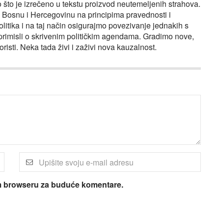
to je izrečeno u tekstu proizvod neutemeljenih strahova.
o Bosnu i Hercegovinu na principima pravednosti i
olitika i na taj način osigurajmo povezivanje jednakih s
rimisli o skrivenim političkim agendama. Gradimo nove,
koristi. Neka tada živi i zaživi nova kauzalnost.
om browseru za buduće komentare.