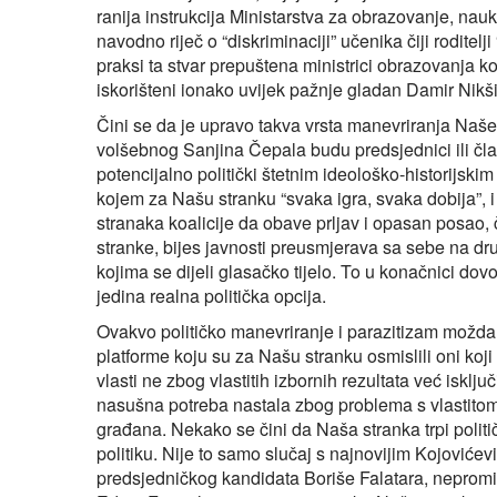
ranija instrukcija Ministarstva za obrazovanje, nau
navodno riječ o “diskriminaciji” učenika čiji roditelji
praksi ta stvar prepuštena ministrici obrazovanja ko
iskorišteni ionako uvijek pažnje gladan Damir Nikši
Čini se da je upravo takva vrsta manevriranja Naše s
volšebnog Sanjina Čepala budu predsjednici ili član
potencijalno politički štetnim ideološko-historijski
kojem za Našu stranku “svaka igra, svaka dobija”, i
stranaka koalicije da obave prljav i opasan posa
stranke, bijes javnosti preusmjerava sa sebe na drug
kojima se dijeli glasačko tijelo. To u konačnici d
jedina realna politička opcija.
Ovakvo političko manevriranje i parazitizam možda i 
platforme koju su za Našu stranku osmislili oni koji
vlasti ne zbog vlastitih izbornih rezultata već isklju
nasušna potreba nastala zbog problema s vlastitom 
građana. Nekako se čini da Naša stranka trpi politič
politiku. Nije to samo slučaj s najnovijim Kojović
predsjedničkog kandidata Boriše Falatara, neprom