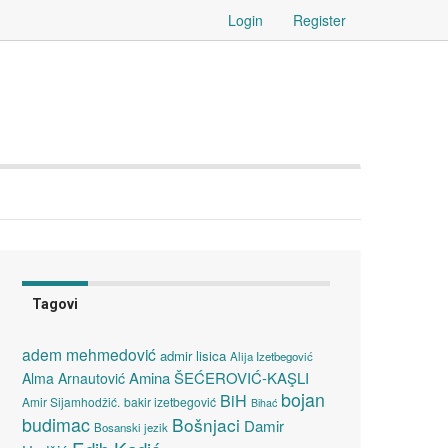
Login
Register
Tagovi
adem mehmedović
admir lisica
Alija Izetbegović
Amina ŠEĆEROVIĆ-KAŞLI
Alma Arnautović
bojan
BiH
Amir Sijamhodžić.
bakir izetbegović
Bihać
budimac
Bošnjaci
Damir
Bosanski jezik