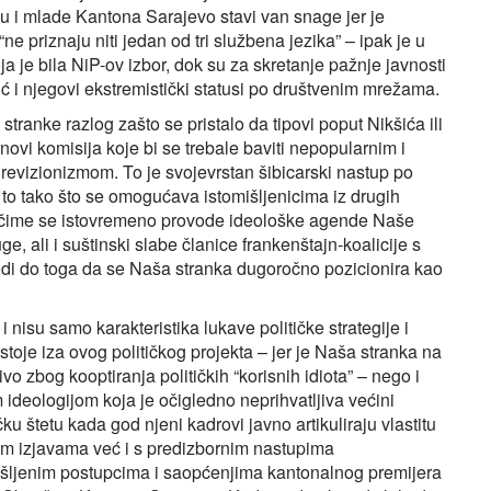
ku i mlade Kantona Sarajevo stavi van snage jer je
 “ne priznaju niti jedan od tri službena jezika” – ipak je u
ja je bila NiP-ov izbor, dok su za skretanje pažnje javnosti
ć i njegovi ekstremistički statusi po društvenim mrežama.
tranke razlog zašto se pristalo da tipovi poput Nikšića ili
ovi komisija koje bi se trebale baviti nepopularnim i
m revizionizmom. To je svojevrstan šibicarski nastup po
 to tako što se omogućava istomišljenicima iz drugih
o, čime se istovremeno provode ideološke agende Naše
e, ali i suštinski slabe članice frankenštajn‑koalicije s
ovodi do toga da se Naša stranka dugoročno pozicionira kao
nisu samo karakteristika lukave političke strategije i
 stoje iza ovog političkog projekta – jer je Naša stranka na
čivo zbog kooptiranja političkih “korisnih idiota” – nego i
ideologijom koja je očigledno neprihvatljiva većini
ku štetu kada god njeni kadrovi javno artikuliraju vlastitu
evim izjavama već i s predizbornim nastupima
išljenim postupcima i saopćenjima kantonalnog premijera