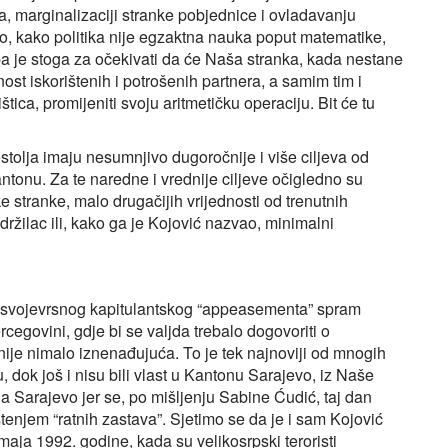
, marginalizaciji stranke pobjednice i ovladavanju
o, kako politika nije egzaktna nauka poput matematike,
, pa je stoga za očekivati da će Naša stranka, kada nestane
nost iskorištenih i potrošenih partnera, a samim tim i
tica, promijeniti svoju aritmetičku operaciju. Bit će tu
stolja imaju nesumnjivo dugoročnije i više ciljeva od
tonu. Za te naredne i vrednije ciljeve očigledno su
ske stranke, malo drugačijih vrijednosti od trenutnih
adržilac ili, kako ga je Kojović nazvao, minimalni
 svojevrsnog kapitulantskog “appeasementa” spram
rcegovini, gdje bi se valjda trebalo dogovoriti o
 nije nimalo iznenađujuća. To je tek najnoviji od mnogih
 dok još i nisu bili vlast u Kantonu Sarajevo, iz Naše
a Sarajevo jer se, po mišljenju Sabine Ćudić, taj dan
ištenjem “ratnih zastava”. Sjetimo se da je i sam Kojović
aja 1992. godine, kada su velikosrpski teroristi