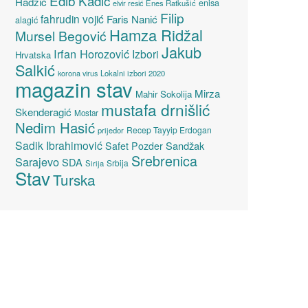
Edib Kadić
Hadžić
enisa
elvir resić
Enes Ratkušić
Filip
fahrudin vojić
Faris Nanić
alagić
Hamza Ridžal
Mursel Begović
Jakub
Irfan Horozović
Izbori
Hrvatska
Salkić
Lokalni izbori 2020
korona virus
magazin stav
Mirza
Mahir Sokolija
mustafa drnišlić
Skenderagić
Mostar
Nedim Hasić
Recep Tayyip Erdogan
prijedor
Sadik Ibrahimović
Sandžak
Safet Pozder
Srebrenica
Sarajevo
SDA
Srbija
Sirija
Stav
Turska