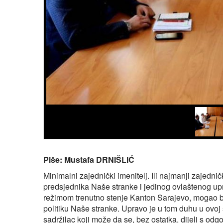
Piše: Mustafa DRNIŠLIĆ
Minimalni zajednički imenitelj. Ili najmanji zajedni
predsjednika Naše stranke i jedinog ovlaštenog upra
režimom trenutno stenje Kanton Sarajevo, mogao bi
politiku Naše stranke. Upravo je u tom duhu u ovoj 
sadržilac koji može da se, bez ostatka, dijeli s od