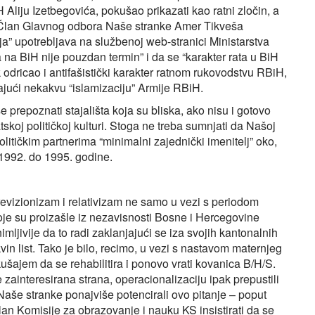
Aliju Izetbegovića, pokušao prikazati kao ratni zločin, a
. Član Glavnog odbora Naše stranke Amer Tikveša
ja” upotrebljava na službenoj web-stranici Ministarstva
na BiH nije pouzdan termin” i da se “karakter rata u BiH
 odricao i antifašistički karakter ratnom rukovodstvu RBiH,
ajući nekakvu “islamizaciju” Armije RBiH.
 prepoznati stajališta koja su bliska, ako nisu i gotovo
tskoj političkoj kulturi. Stoga ne treba sumnjati da Našoj
olitičkim partnerima “minimalni zajednički imenitelj” oko,
 1992. do 1995. godine.
revizionizam i relativizam ne samo u vezi s periodom
oje su proizašle iz nezavisnosti Bosne i Hercegovine
mljivije da to radi zaklanjajući se iza svojih kantonalnih
okvin list. Tako je bilo, recimo, u vezi s nastavom maternjeg
šajem da se rehabilitira i ponovo vrati kovanica B/H/S.
 zainteresirana strana, operacionalizaciju ipak prepustili
še stranke ponajviše potencirali ovo pitanje – poput
lan Komisije za obrazovanje i nauku KS insistirati da se