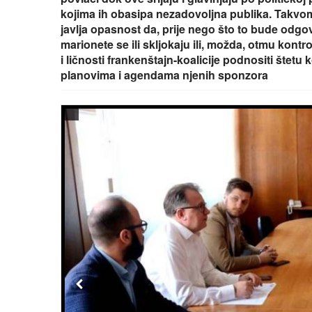
kojima ih obasipa nezadovoljna publika. Takvo
javlja opasnost da, prije nego što to bude odgov
marionete se ili skljokaju ili, možda, otmu kontr
i ličnosti frankenštajn-koalicije podnositi štet
planovima i agendama njenih sponzora