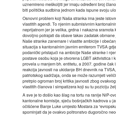
uznemireno meškoljiti jer imaju određeni broj član
biti politička sudbina jednom kada ispune svoju ulo
Osnovni problem koji Naša stranka ima jeste istov
vlastitih agendi. To njenim submisivnim kantonalni
neprijatnom jer je velika, grdna i nakazna sramota k
dovoljno potrajati da obave takav zadatak obmane ja
Naše stranke zanemare i vlastite ambicije i obećanj
situacija s kantonalnim javnim emiterom TVSA gdje
podanički pristajući na ambicije Naše stranke i nj
postave osobu koja je otvorena LGBT aktivistica i ko
provela u manjem bh. entitetu, a 2007. godine čak 
reakcija javnosti na ukidanje BH dnevnik na TVSA
patriotskog sadržaja, onda se može razumjeti veličin
pretrpio ogroman broj kritika javnosti zbog ovakvog
vlastitih članova i simpatizera koji su tu poziciju žel
A sve je to došlo kao šlag na tortu na ranije NiP-o
kantonalne komisije, sječu bošnjačkih kadrova u jav
očišćene Banje Luke umjesto Mostara za “evropsku p
spominjati da je ovakvo poltronstvo dugoročno ne