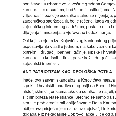
poništavanju izborne volje većine građana Sarajeva
kantonalnim resursima, budžetom i institucijama. N
vrijednosti i pozicije učesnika stalno se mijenjaju
zajedničkog sadržioca ili, bolje rečeno, kada vrijed
zajedničkog interesnog sadržioca, postane nula i niš
dijeljenja i množenja, a vjerovatno i oduzimanja.
Oni koji su sjena iza Kojovićevog kantonalnog prije
uspostavljanja vlasti u jednom, ma kako važnom kan
potrebni i drugačiji partneri, tačnije, srpske i hrvat
kantonalnih korisnih idiota, pa se traži i drugačiji s
zajednički imenitelj.
ANTIPATRIOTIZAM KAO IDEOLOŠKA POTKA
Inače, ova sasvim skandalozna Kojovićeva najava
srpskih i hrvatskih narativa o agresiji na Bosnu i He
historijskim činjenicama tako da se niko ne naljuti,
sličnih poteza Naše stranke. Sjetimo se samo da su,
stranke problematizirali obilježavanje Dana Kanton
obilježava prisjećanjem na “ratna dejstva”, i to kor
događaje iz nekadašnje Dobrovoljačke ulice od 3. m