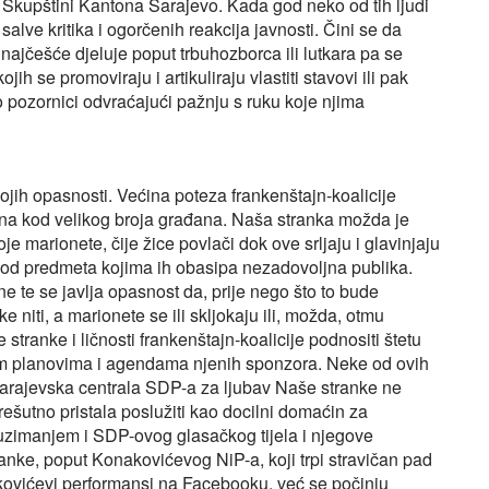
 Skupštini Kantona Sarajevo. Kada god neko od tih ljudi
salve kritika i ogorčenih reakcija javnosti. Čini se da
ajčešće djeluje poput trbuhozborca ili lutkara pa se
ih se promoviraju i artikuliraju vlastiti stavovi ili pak
 pozornici odvraćajući pažnju s ruku koje njima
svojih opasnosti. Većina poteza frankenštajn‑koalicije
na kod velikog broja građana. Naša stranka možda je
je marionete, čije žice povlači dok ove srljaju i glavinjaju
etu od predmeta kojima ih obasipa nezadovoljna publika.
 te se javlja opasnost da, prije nego što to bude
 niti, a marionete se ili skljokaju ili, možda, otmu
 stranke i ličnosti frankenštajn-koalicije podnositi štetu
nim planovima i agendama njenih sponzora. Neke od ovih
Sarajevska centrala SDP-a za ljubav Naše stranke ne
prešutno pristala poslužiti kao docilni domaćin za
reuzimanjem i SDP-ovog glasačkog tijela i njegove
anke, poput Konakovićevog NiP-a, koji trpi stravičan pad
nakovićevi performansi na Facebooku, već se počinju