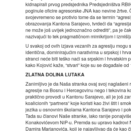
kidnapirali prvog predsjednika Predsjedništva RBiH 
poginule oficire agresorske JNA kao nevine žrtve
svojevremeno se protivio tome da se termin “agresi
obrazovanja Kantona Sarajevo, tvrdeći da “agresija 
ne može još uvijek jednoznačno odrediti”, pa je čak
nazivajući to tek pragmatičnom mimikrijom i izmišlj
U svakoj od ovih izjava vezanih za agresiju mogu se
identična, dominirajućim narativima u srpskoj i hrva
stranci neće biti teško naći sa srpskim i hrvatskim p
kako Kojović kaže, “stvari” koje su se događale od
ZLATNA DOLINA LUTAKA
Zanimljivo je da Naša stranka ovaj svoj naglašeni 
agresije na Bosnu i Hercegovinu nego i tekovina k
praktično provodi u Kantonu Sarajevo, ali je još zani
koalicionih “partnera” koje koristi kao živi štit i sm
jezika u osnovnim školama Kantona Sarajevo i poku
Tada su članovi Naše stranke, iako ranije ponajviše
Konakovićevom NiP-u. Premda su upravo kadrovi Na
Damira Marjanovića, koji je najavljivao da će kao č