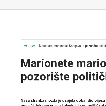
225
Marionete marioneta: Sarajevsko pozorište politi
Marionete mario
pozorište politič
Naša stranka možda je uspjela dobar dio bijesa j
povlači dok ove srljaju i glavinjaju po političko