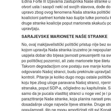
Edina Forte ili izjavama zastupnika Naše stranke u
otvori usta i saopći neki od svojih stavova, dođe do 
upravo zbog ovog fenomena Naša stranka politički n
koalicioni partneri koriste kao šuplje lutke pomoću koj
druge stranke koalicije poput marioneta skakuću po
upravljaju.
SARAJEVSKE MARIONETE NAŠE STRANKE
No, ovaj makijavelistički politički pristup nije bez 
kojom upravlja Naša stranka izuzetno je nepopular
uspjela dobar dio bijesa javnosti preusmjeriti na svo
po političkoj pozornici, ali zato marionete trpe št
Takvom degradacijom one postaju sve manje korisne
odgovaralo Našoj stranci, budu prekinute upravljačke
kontroli. Pitanje je koliko dugo mogu ostale političke
koju trpe zbog uloge paravana Našoj stranci, nje
stranaka, poput SDP-a, očigledno su kapitulirale. 
samo da je pucala vlastitoj stranci u noge već je i 
parazitiranje Naše stranke, koja planira narasti p
dosadašnje uloge najveće lijeve stranke. Druge str
popularnosti, što ne mogu amortizirati niti svi Ko