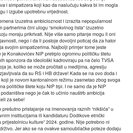
ova i simpatizera koji kao da naslućuju kakva bi im mogla
gu i izgube upotrebnu vrijednost.
remena izuzetna ambicioznost i izrazita nepopularnost
m partnerima čini ulogu “smokvinog lista” izuzetno
oju moraju prikrivati. Nije više samo pitanje mogu li oni
vnosti, nego i da li postoje dovoljni poticaj da za hator
a svojim simpatizerima. Najbolji primjer tome jeste
 je Konakovićev NiP pretrpio ogromnu političku štetu
enih sponzora da ideološki kadroviraju pa na čelo TVSA
ja je, koliko se može pročitati u medijima, agresiju
izjavljivala da su RS i HB države! Kada se na ovo doda i
, koji je novom kantonalnom režimu zasmetao zbog svoga
a političke štete koju NiP trpi. I ne samo da je NiP
 podaništva nego je čak to učinio nauštrb ambicija
jeli za sebe!
vo prešutno pristajanje na imenovanja raznih “nikšića” u
nim institucijama ili kandidaturu Dodikove etnički
rijestolnicu kulture” 2024. godine. Nije potrebno ni
održivo. Jer ako se na ovakve samoubilačke poteze dodaju