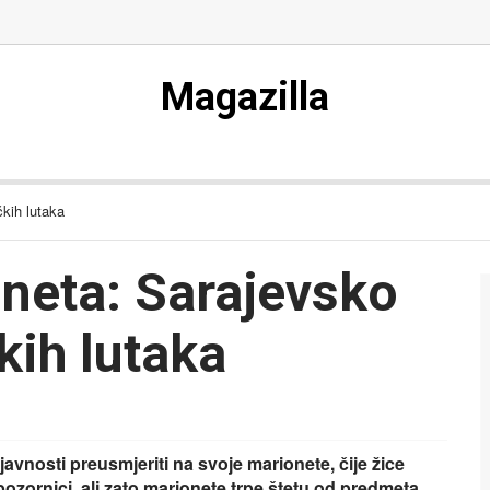
Magazilla
čkih lutaka
neta: Sarajevsko
kih lutaka
avnosti preusmjeriti na svoje marionete, čije žice
j pozornici, ali zato marionete trpe štetu od predmeta