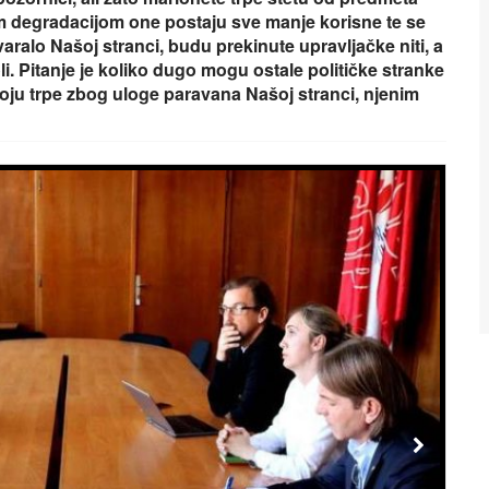
m degradacijom one postaju sve manje korisne te se
aralo Našoj stranci, budu prekinute upravljačke niti, a
oli. Pitanje je koliko dugo mogu ostale političke stranke
u koju trpe zbog uloge paravana Našoj stranci, njenim