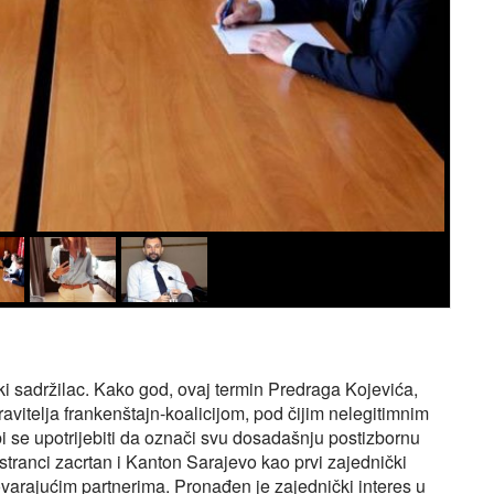
čki sadržilac. Kako god, ovaj termin Predraga Kojevića,
vitelja frankenštajn-koalicijom, pod čijim nelegitimnim
 se upotrijebiti da označi svu dosadašnju postizbornu
stranci zacrtan i Kanton Sarajevo kao prvi zajednički
govarajućim partnerima. Pronađen je zajednički interes u