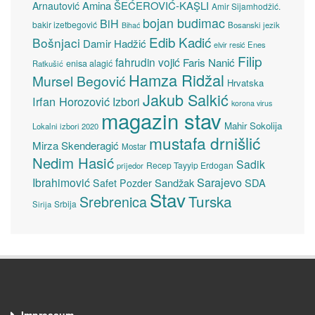
Amina ŠEĆEROVIĆ-KAŞLI
Arnautović
Amir Sijamhodžić.
bojan budimac
BiH
bakir izetbegović
Bosanski jezik
Bihać
Edib Kadić
Bošnjaci
Damir Hadžić
elvir resić
Enes
Filip
fahrudin vojić
Faris Nanić
enisa alagić
Ratkušić
Hamza Ridžal
Mursel Begović
Hrvatska
Jakub Salkić
Irfan Horozović
Izbori
korona virus
magazin stav
Mahir Sokolija
Lokalni izbori 2020
mustafa drnišlić
Mirza Skenderagić
Mostar
Nedim Hasić
Sadik
Recep Tayyip Erdogan
prijedor
Sarajevo
Ibrahimović
Sandžak
SDA
Safet Pozder
Stav
Turska
Srebrenica
Srbija
Sirija