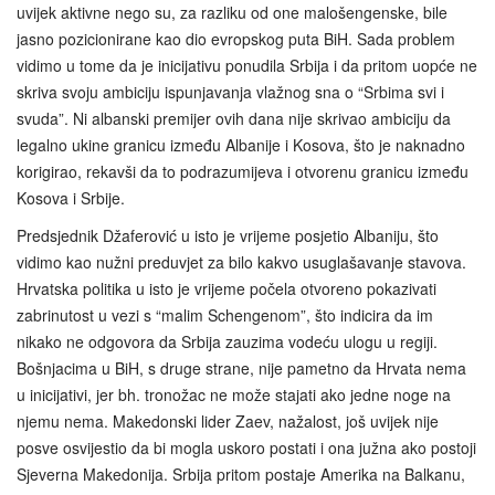
uvijek aktivne nego su, za razliku od one malošengenske, bile
jasno pozicionirane kao dio evropskog puta BiH. Sada problem
vidimo u tome da je inicijativu ponudila Srbija i da pritom uopće ne
skriva svoju ambiciju ispunjavanja vlažnog sna o “Srbima svi i
svuda”. Ni albanski premijer ovih dana nije skrivao ambiciju da
legalno ukine granicu između Albanije i Kosova, što je naknadno
korigirao, rekavši da to podrazumijeva i otvorenu granicu između
Kosova i Srbije.
Predsjednik Džaferović u isto je vrijeme posjetio Albaniju, što
vidimo kao nužni preduvjet za bilo kakvo usuglašavanje stavova.
Hrvatska politika u isto je vrijeme počela otvoreno pokazivati
zabrinutost u vezi s “malim Schengenom”, što indicira da im
nikako ne odgovora da Srbija zauzima vodeću ulogu u regiji.
Bošnjacima u BiH, s druge strane, nije pametno da Hrvata nema
u inicijativi, jer bh. tronožac ne može stajati ako jedne noge na
njemu nema. Makedonski lider Zaev, nažalost, još uvijek nije
posve osvijestio da bi mogla uskoro postati i ona južna ako postoji
Sjeverna Makedonija. Srbija pritom postaje Amerika na Balkanu,