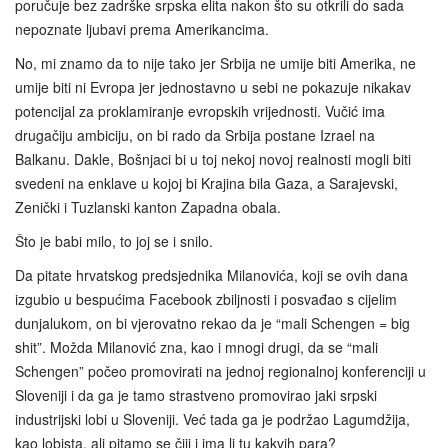
poručuje bez zadrške srpska elita nakon što su otkrili do sada
nepoznate ljubavi prema Amerikancima.
No, mi znamo da to nije tako jer Srbija ne umije biti Amerika, ne
umije biti ni Evropa jer jednostavno u sebi ne pokazuje nikakav
potencijal za proklamiranje evropskih vrijednosti. Vučić ima
drugačiju ambiciju, on bi rado da Srbija postane Izrael na
Balkanu. Dakle, Bošnjaci bi u toj nekoj novoj realnosti mogli biti
svedeni na enklave u kojoj bi Krajina bila Gaza, a Sarajevski,
Zenički i Tuzlanski kanton Zapadna obala.
Što je babi milo, to joj se i snilo.
Da pitate hrvatskog predsjednika Milanovića, koji se ovih dana
izgubio u bespućima Facebook zbiljnosti i posvađao s cijelim
dunjalukom, on bi vjerovatno rekao da je “mali Schengen = big
shit”. Možda Milanović zna, kao i mnogi drugi, da se “mali
Schengen” počeo promovirati na jednoj regionalnoj konferenciji u
Sloveniji i da ga je tamo strastveno promovirao jaki srpski
industrijski lobi u Sloveniji. Već tada ga je podržao Lagumdžija,
kao lobista, ali pitamo se čiji i ima li tu kakvih para?