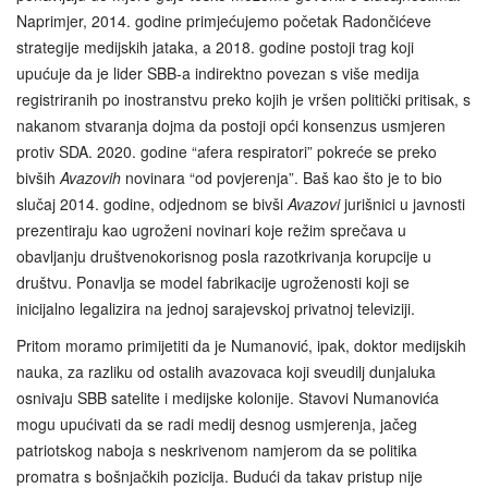
Naprimjer, 2014. godine primjećujemo početak Radončićeve
strategije medijskih jataka, a 2018. godine postoji trag koji
upućuje da je lider SBB-a indirektno povezan s više medija
registriranih po inostranstvu preko kojih je vršen politički pritisak, s
nakanom stvaranja dojma da postoji opći konsenzus usmjeren
protiv SDA. 2020. godine “afera respiratori” pokreće se preko
bivših
Avazovih
novinara “od povjerenja”. Baš kao što je to bio
slučaj 2014. godine, odjednom se bivši
Avazovi
jurišnici u javnosti
prezentiraju kao ugroženi novinari koje režim sprečava u
obavljanju društvenokorisnog posla razotkrivanja korupcije u
društvu. Ponavlja se model fabrikacije ugroženosti koji se
inicijalno legalizira na jednoj sarajevskoj privatnoj televiziji.
Pritom moramo primijetiti da je Numanović, ipak, doktor medijskih
nauka, za razliku od ostalih avazovaca koji sveudilj dunjaluka
osnivaju SBB satelite i medijske kolonije. Stavovi Numanovića
mogu upućivati da se radi medij desnog usmjerenja, jačeg
patriotskog naboja s neskrivenom namjerom da se politika
promatra s bošnjačkih pozicija. Budući da takav pristup nije