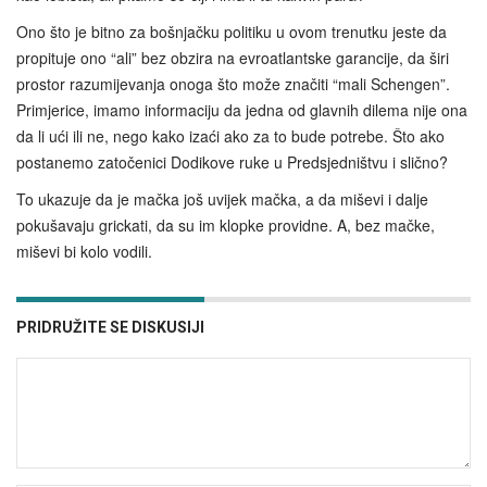
Ono što je bitno za bošnjačku politiku u ovom trenutku jeste da
propituje ono “ali” bez obzira na evroatlantske garancije, da širi
prostor razumijevanja onoga što može značiti “mali Schengen”.
Primjerice, imamo informaciju da jedna od glavnih dilema nije ona
da li ući ili ne, nego kako izaći ako za to bude potrebe. Što ako
postanemo zatočenici Dodikove ruke u Predsjedništvu i slično?
To ukazuje da je mačka još uvijek mačka, a da miševi i dalje
pokušavaju grickati, da su im klopke providne. A, bez mačke,
miševi bi kolo vodili.
PRIDRUŽITE SE DISKUSIJI