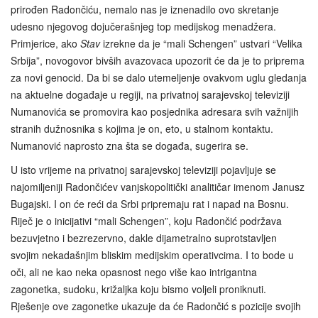
prirođen Radončiću, nemalo nas je iznenadilo ovo skretanje
udesno njegovog dojučerašnjeg top medijskog menadžera.
Primjerice, ako
Stav
izrekne da je “mali Schengen” ustvari “Velika
Srbija”, novogovor bivših avazovaca upozorit će da je to priprema
za novi genocid. Da bi se dalo utemeljenje ovakvom uglu gledanja
na aktuelne događaje u regiji, na privatnoj sarajevskoj televiziji
Numanovića se promovira kao posjednika adresara svih važnijih
stranih dužnosnika s kojima je on, eto, u stalnom kontaktu.
Numanović naprosto zna šta se događa, sugerira se.
U isto vrijeme na privatnoj sarajevskoj televiziji pojavljuje se
najomiljeniji Radončićev vanjskopolitički analitičar imenom Janusz
Bugajski. I on će reći da Srbi pripremaju rat i napad na Bosnu.
Riječ je o inicijativi “mali Schengen”, koju Radončić podržava
bezuvjetno i bezrezervno, dakle dijametralno suprotstavljen
svojim nekadašnjim bliskim medijskim operativcima. I to bode u
oči, ali ne kao neka opasnost nego više kao intrigantna
zagonetka, sudoku, križaljka koju bismo voljeli proniknuti.
Rješenje ove zagonetke ukazuje da će Radončić s pozicije svojih