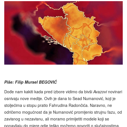
Piše: Filip Mursel BEGOVIĆ
Dođe nam kakiti kada pred izbore vidimo da bivši
Avazovi
novinari
osnivaju nove medije. Ovih je dana to Sead Numanović, koji je
stoljećima u stopu pratio Fahrudina Radončića. Naravno, ne
odričemo mogućnost da je Numanović promijenio strujnu fazu, od
zavisnog u nezavisnu, ali moramo primijetiti modele koji se
ponavljaju do mjere gdje teško možemo govoriti o slučajnostima.