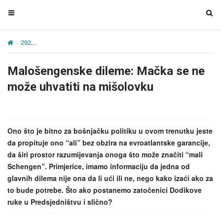
T
T
o
o
g
g
292
Malošengenske dileme: Mačka se ne može uhvatiti na mišolov
g
g
l
l
Malošengenske dileme: Mačka se ne
e
e
n
n
može uhvatiti na mišolovku
a
a
v
v
i
i
g
g
Ono što je bitno za bošnjačku politiku u ovom trenutku jeste
a
a
da propituje ono “ali” bez obzira na evroatlantske garancije,
t
t
da širi prostor razumijevanja onoga što može značiti “mali
i
i
Schengen”. Primjerice, imamo informaciju da jedna od
o
o
glavnih dilema nije ona da li ući ili ne, nego kako izaći ako za
n
n
to bude potrebe. Što ako postanemo zatočenici Dodikove
ruke u Predsjedništvu i slično?