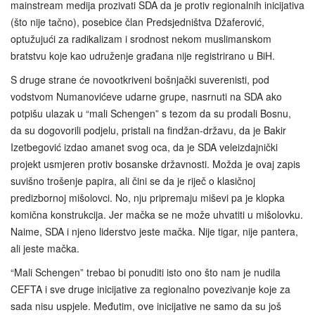
mainstream medija prozivati SDA da je protiv regionalnih inicijativa
(što nije tačno), posebice član Predsjedništva Džaferović,
optužujući za radikalizam i srodnost nekom muslimanskom
bratstvu koje kao udruženje građana nije registrirano u BiH.
S druge strane će novootkriveni bošnjački suverenisti, pod
vodstvom Numanovićeve udarne grupe, nasrnuti na SDA ako
potpišu ulazak u “mali Schengen” s tezom da su prodali Bosnu,
da su dogovorili podjelu, pristali na findžan-državu, da je Bakir
Izetbegović izdao amanet svog oca, da je SDA veleizdajnički
projekt usmjeren protiv bosanske državnosti. Možda je ovaj zapis
suvišno trošenje papira, ali čini se da je riječ o klasičnoj
predizbornoj mišolovci. No, nju pripremaju miševi pa je klopka
komična konstrukcija. Jer mačka se ne može uhvatiti u mišolovku.
Naime, SDA i njeno liderstvo jeste mačka. Nije tigar, nije pantera,
ali jeste mačka.
“Mali Schengen” trebao bi ponuditi isto ono što nam je nudila
CEFTA i sve druge inicijative za regionalno povezivanje koje za
sada nisu uspjele. Međutim, ove inicijative ne samo da su još