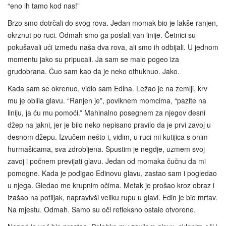
“eno ih tamo kod nas!”
Brzo smo dotrčali do svog rova. Jedan momak bio je lakše ranjen,
okrznut po ruci. Odmah smo ga poslali van linije. Četnici su
pokušavali ući između naša dva rova, ali smo ih odbijali. U jednom
momentu jako su pripucali. Ja sam se malo pogeo iza
grudobrana. Čuo sam kao da je neko othuknuo. Jako.
Kada sam se okrenuo, vidio sam Edina. Ležao je na zemlji, krv
mu je oblila glavu. “Ranjen je”, poviknem momcima, “pazite na
liniju, ja ću mu pomoći.” Mahinalno posegnem za njegov desni
džep na jakni, jer je bilo neko nepisano pravilo da je prvi zavoj u
desnom džepu. Izvučem nešto i, vidim, u ruci mi kutijica s onim
hurmašicama, sva zdrobljena. Spustim je negdje, uzmem svoj
zavoj i počnem previjati glavu. Jedan od momaka čučnu da mi
pomogne. Kada je podigao Edinovu glavu, zastao sam i pogledao
u njega. Gledao me krupnim očima. Metak je prošao kroz obraz i
izašao na potiljak, napravivši veliku rupu u glavi. Edin je bio mrtav.
Na mjestu. Odmah. Samo su oči refleksno ostale otvorene.