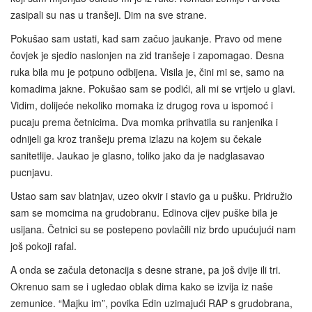
zasipali su nas u tranšeji. Dim na sve strane.
Pokušao sam ustati, kad sam začuo jaukanje. Pravo od mene
čovjek je sjedio naslonjen na zid tranšeje i zapomagao. Desna
ruka bila mu je potpuno odbijena. Visila je, čini mi se, samo na
komadima jakne. Pokušao sam se podići, ali mi se vrtjelo u glavi.
Vidim, dolijeće nekoliko momaka iz drugog rova u ispomoć i
pucaju prema četnicima. Dva momka prihvatila su ranjenika i
odnijeli ga kroz tranšeju prema izlazu na kojem su čekale
sanitetlije. Jaukao je glasno, toliko jako da je nadglasavao
pucnjavu.
Ustao sam sav blatnjav, uzeo okvir i stavio ga u pušku. Pridružio
sam se momcima na grudobranu. Edinova cijev puške bila je
usijana. Četnici su se postepeno povlačili niz brdo upućujući nam
još pokoji rafal.
A onda se začula detonacija s desne strane, pa još dvije ili tri.
Okrenuo sam se i ugledao oblak dima kako se izvija iz naše
zemunice. “Majku im”, povika Edin uzimajući RAP s grudobrana,