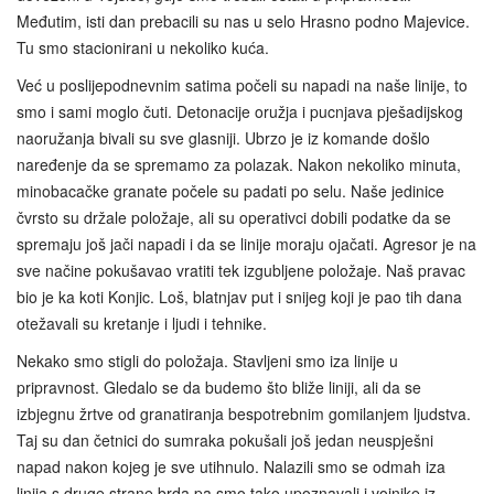
Međutim, isti dan prebacili su nas u selo Hrasno podno Majevice.
Tu smo stacionirani u nekoliko kuća.
Već u poslijepodnevnim satima počeli su napadi na naše linije, to
smo i sami moglo čuti. Detonacije oružja i pucnjava pješadijskog
naoružanja bivali su sve glasniji. Ubrzo je iz komande došlo
naređenje da se spremamo za polazak. Nakon nekoliko minuta,
minobacačke granate počele su padati po selu. Naše jedinice
čvrsto su držale položaje, ali su operativci dobili podatke da se
spremaju još jači napadi i da se linije moraju ojačati. Agresor je na
sve načine pokušavao vratiti tek izgubljene položaje. Naš pravac
bio je ka koti Konjic. Loš, blatnjav put i snijeg koji je pao tih dana
otežavali su kretanje i ljudi i tehnike.
Nekako smo stigli do položaja. Stavljeni smo iza linije u
pripravnost. Gledalo se da budemo što bliže liniji, ali da se
izbjegnu žrtve od granatiranja bespotrebnim gomilanjem ljudstva.
Taj su dan četnici do sumraka pokušali još jedan neuspješni
napad nakon kojeg je sve utihnulo. Nalazili smo se odmah iza
linija s druge strane brda pa smo tako upoznavali i vojnike iz