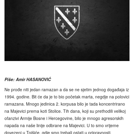
Piše: Amir HASANOVIĆ
Ne prođe niti jedan ramazan a da se ne sjetim jednog događaja iz
1994. godine. Bit će da je to bio početak marta, negdje na polovici
ramazana. Mnogo jedinica 2. korpusa bilo je tada koncentrirano
na Majevici prema koti Stolice. Tih dana, koji su prethodili velikoj
ofanzivi Armije Bosne i Hercegovine, bilo je mnogo agresorskih
napada na naše linije odbrane na Majevici. U to smo vrijeme
dovezeni u Tojšiće, gdje smo trebali ostati u pripravnosti.