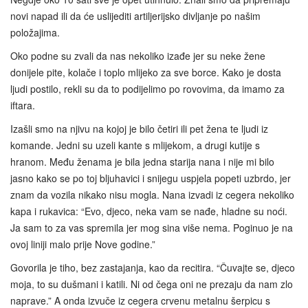
novi napad ili da će uslijediti artiljerijsko divljanje po našim
položajima.
Oko podne su zvali da nas nekoliko izađe jer su neke žene
donijele pite, kolače i toplo mlijeko za sve borce. Kako je dosta
ljudi postilo, rekli su da to podijelimo po rovovima, da imamo za
iftara.
Izašli smo na njivu na kojoj je bilo četiri ili pet žena te ljudi iz
komande. Jedni su uzeli kante s mlijekom, a drugi kutije s
hranom. Među ženama je bila jedna starija nana i nije mi bilo
jasno kako se po toj bljuhavici i snijegu uspjela popeti uzbrdo, jer
znam da vozila nikako nisu mogla. Nana izvadi iz cegera nekoliko
kapa i rukavica: “Evo, djeco, neka vam se nađe, hladne su noći.
Ja sam to za vas spremila jer mog sina više nema. Poginuo je na
ovoj liniji malo prije Nove godine.”
Govorila je tiho, bez zastajanja, kao da recitira. “Čuvajte se, djeco
moja, to su dušmani i katili. Ni od čega oni ne prezaju da nam zlo
naprave.” A onda izvuče iz cegera crvenu metalnu šerpicu s