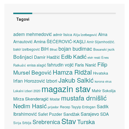
Tagovi
adem mehmedović
Alma
admir lisica
Alija Izetbegović
Amina ŠEĆEROVIĆ-KAŞLI
Arnautović
Amir Sijamhodžić.
bojan budimac
BiH
bakir izetbegović
Bosanski jezik
Bihać
Edib Kadić
Bošnjaci
Damir Hadžić
elvir resić
Enes
Filip
fahrudin vojić
Faris Nanić
enisa alagić
Ratkušić
Hamza Ridžal
Mursel Begović
Hrvatska
Jakub Salkić
Irfan Horozović
Izbori
korona virus
magazin stav
Mahir Sokolija
Lokalni izbori 2020
mustafa drnišlić
Mirza Skenderagić
Mostar
Nedim Hasić
Sadik
Recep Tayyip Erdogan
prijedor
Sarajevo
Ibrahimović
Sandžak
SDA
Safet Pozder
Stav
Turska
Srebrenica
Srbija
Sirija