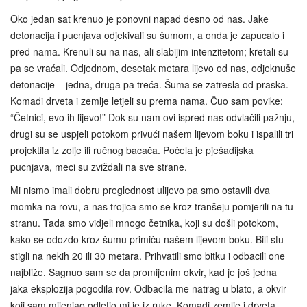
Oko jedan sat krenuo je ponovni napad desno od nas. Jake
detonacija i pucnjava odjekivali su šumom, a onda je zapucalo i
pred nama. Krenuli su na nas, ali slabijim intenzitetom; kretali su
pa se vraćali. Odjednom, desetak metara lijevo od nas, odjeknuše
detonacije – jedna, druga pa treća. Šuma se zatresla od praska.
Komadi drveta i zemlje letjeli su prema nama. Čuo sam povike:
“Četnici, evo ih lijevo!” Dok su nam ovi ispred nas odvlačili pažnju,
drugi su se uspjeli potokom privući našem lijevom boku i ispalili tri
projektila iz zolje ili ručnog bacača. Počela je pješadijska
pucnjava, meci su zviždali na sve strane.
Mi nismo imali dobru preglednost ulijevo pa smo ostavili dva
momka na rovu, a nas trojica smo se kroz tranšeju pomjerili na tu
stranu. Tada smo vidjeli mnogo četnika, koji su došli potokom,
kako se odozdo kroz šumu primiču našem lijevom boku. Bili stu
stigli na nekih 20 ili 30 metara. Prihvatili smo bitku i odbacili one
najbliže. Sagnuo sam se da promijenim okvir, kad je još jedna
jaka eksplozija pogodila rov. Odbacila me natrag u blato, a okvir
koji sam mijenjao odletio mi je iz ruke. Komadi zemlje i drveta