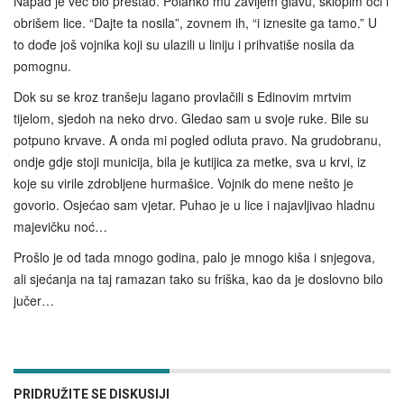
Napad je već bio prestao. Polahko mu zavijem glavu, sklopim oči i
obrišem lice. “Dajte ta nosila”, zovnem ih, “i iznesite ga tamo.” U
to dođe još vojnika koji su ulazili u liniju i prihvatiše nosila da
pomognu.
Dok su se kroz tranšeju lagano provlačili s Edinovim mrtvim
tijelom, sjedoh na neko drvo. Gledao sam u svoje ruke. Bile su
potpuno krvave. A onda mi pogled odluta pravo. Na grudobranu,
ondje gdje stoji municija, bila je kutijica za metke, sva u krvi, iz
koje su virile zdrobljene hurmašice. Vojnik do mene nešto je
govorio. Osjećao sam vjetar. Puhao je u lice i najavljivao hladnu
majevičku noć…
Prošlo je od tada mnogo godina, palo je mnogo kiša i snjegova,
ali sjećanja na taj ramazan tako su friška, kao da je doslovno bilo
jučer…
PRIDRUŽITE SE DISKUSIJI