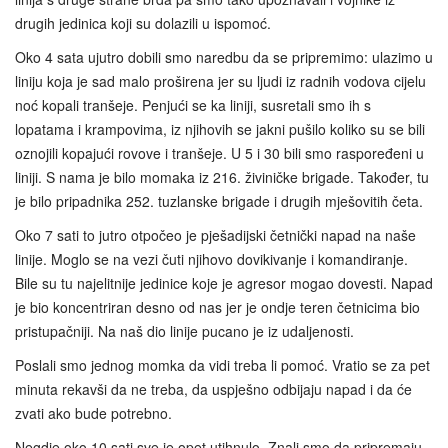
drugih jedinica koji su dolazili u ispomoć.
Oko 4 sata ujutro dobili smo naredbu da se pripremimo: ulazimo u
liniju koja je sad malo proširena jer su ljudi iz radnih vodova cijelu
noć kopali tranšeje. Penjući se ka liniji, susretali smo ih s
lopatama i krampovima, iz njihovih se jakni pušilo koliko su se bili
oznojili kopajući rovove i tranšeje. U 5 i 30 bili smo raspoređeni u
liniji. S nama je bilo momaka iz 216. živiničke brigade. Također, tu
je bilo pripadnika 252. tuzlanske brigade i drugih mješovitih četa.
Oko 7 sati to jutro otpočeo je pješadijski četnički napad na naše
linije. Moglo se na vezi čuti njihovo dovikivanje i komandiranje.
Bile su tu najelitnije jedinice koje je agresor mogao dovesti. Napad
je bio koncentriran desno od nas jer je ondje teren četnicima bio
pristupačniji. Na naš dio linije pucano je iz udaljenosti.
Poslali smo jednog momka da vidi treba li pomoć. Vratio se za pet
minuta rekavši da ne treba, da uspješno odbijaju napad i da će
zvati ako bude potrebno.
Negdje oko 10 sati sve je opet utihnulo. Znali smo da pripremaju