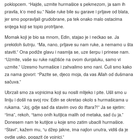
poklopcem. “Hajde, uzmite hurmašice s pekmezom, ja sam ih
pravila, k'o med su.” Naše ruke bile su garave i prljave od blata,
jer smo popravljali grudobrane, pa tek onako malo ostacima
snijega koji se topio protrljane.
Momak koji je bio sa mnom, Edin, stajao je i nećkao se. Ja
prekidoh šutnju. “Ma, nano, prljave su nam ruke, a nemamo u šta
staviti.” Ona podiže glavu i nasmija se, uze šerpu i prinese nam.
“Uzmite, vaše su ruke najčišće na ovom dunjaluku, samo vi
uzmite.” Uzesmo hurmašice i zahvalimo smo nani. Čuli smo kako
za nama govori: “Pazite se, djeco moja, da vas Allah od dušmana
sačuva.”
Ubrzali smo za vojnicima koji su nosili mlijeko i pite. Ušli smo u
liniju i došli na svoj rov. Edin se okretao okolo s hurmašicama u
rukama. “Joj, gdje sad da stavim ovo do iftara?!” Ja se sjetim:
“Ima”, rekoh, “tamo onih kutijica malih od metaka, sad ću ja.”
Donesem nam te kutijice u koje smo zatim ubacili hurmašice.
“Stavi”, kažem mu, “u džep jakne, ima najlon unutra, vidiš da je
ovdje usko, pogazit će vojnici.”