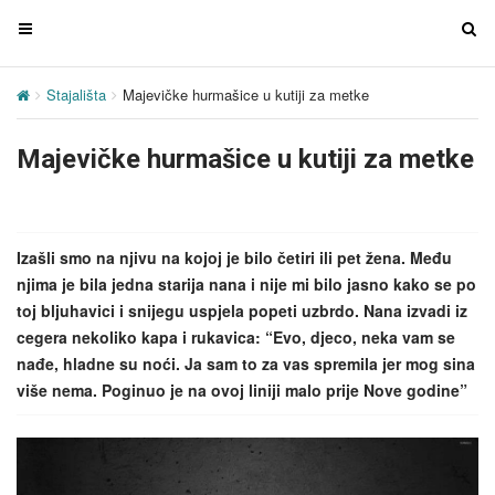
T
T
o
o
g
g
Stajališta
Majevičke hurmašice u kutiji za metke
g
g
l
l
Majevičke hurmašice u kutiji za metke
e
e
n
n
a
a
v
v
Izašli smo na njivu na kojoj je bilo četiri ili pet žena. Među
i
i
njima je bila jedna starija nana i nije mi bilo jasno kako se po
g
g
toj bljuhavici i snijegu uspjela popeti uzbrdo. Nana izvadi iz
a
a
cegera nekoliko kapa i rukavica: “Evo, djeco, neka vam se
t
t
nađe, hladne su noći. Ja sam to za vas spremila jer mog sina
i
i
više nema. Poginuo je na ovoj liniji malo prije Nove godine”
o
o
n
n