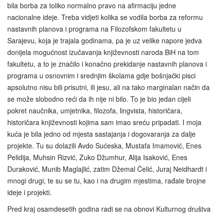
bila borba za toliko normalno pravo na afirmaciju jedne
nacionalne ideje. Treba vidjeti kolika se vodila borba za reformu
nastavnih planova i programa na Filozofskom fakultetu u
Sarajevu, koja je trajala godinama, pa je uz velike napore jedva
donijela mogućnost izučavanja književnosti naroda BiH na tom
fakultetu, a to je značilo i konačno prekidanje nastavnih planova i
programa u osnovnim i srednjim školama gdje bošnjački pisci
apsolutno nisu bili prisutni, ili jesu, ali na tako marginalan način da
se može slobodno reći da ih nije ni bilo. To je bio jedan cijeli
pokret naučnika, umjetnika, filozofa, lingvista, historičara,
historičara književnosti kojima sam imao sreću pripadati. I moja
kuća je bila jedno od mjesta sastajanja i dogovaranja za dalje
projekte. Tu su dolazili Avdo Sućeska, Mustafa Imamović, Enes
Pelidija, Muhsin Rizvić, Zuko Džumhur, Alija Isaković, Enes
Duraković, Munib Maglajlić, zatim Džemal Čelić, Juraj Neidhardt i
mnogi drugi, te su se tu, kao i na drugim mjestima, rađale brojne
ideje i projekti.
Pred kraj osamdesetih godina radi se na obnovi Kulturnog društva