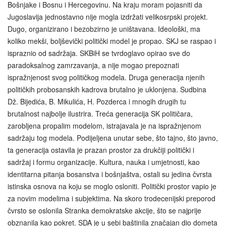
Bošnjake i Bosnu i Hercegovinu. Na kraju moram pojasniti da
Jugoslavija jednostavno nije mogla izdržati velikosrpski projekt.
Dugo, organizirano i bezobzirno je uništavana. Ideološki, ma
koliko mekši, boljševički politički model je propao. SKJ se raspao i
ispraznio od sadržaja. SKBiH se tvrdoglavo opirao sve do
paradoksalnog zamrzavanja, a nije mogao prepoznati
ispražnjenost svog političkog modela. Druga generacija njenih
političkih probosanskih kadrova brutalno je uklonjena. Sudbina
Dž. Bijedića, B. Mikulića, H. Pozderca i mnogih drugih tu
brutalnost najbolje ilustrira. Treća generacija SK političara,
zarobljena propalim modelom, istrajavala je na ispražnjenom
sadržaju tog modela. Podijeljena unutar sebe, što tajno, što javno,
ta generacija ostavila je prazan prostor za drukčiji politički i
sadržaj i formu organizacije. Kultura, nauka i umjetnosti, kao
identitarna pitanja bosanstva i bošnjaštva, ostali su jedina čvrsta
istinska osnova na koju se moglo osloniti. Politički prostor vapio je
za novim modelima i subjektima. Na skoro trodecenijski preporod
čvrsto se oslonila Stranka demokratske akcije, što se najprije
obznanila kao pokret. SDA je u sebi baštinila značajan dio dometa