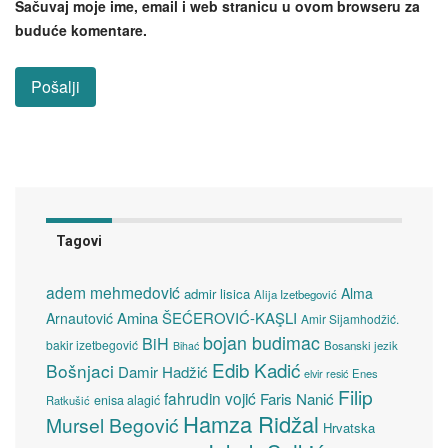
Sačuvaj moje ime, email i web stranicu u ovom browseru za
buduće komentare.
Tagovi
adem mehmedović
Alma
admir lisica
Alija Izetbegović
Amina ŠEĆEROVIĆ-KAŞLI
Arnautović
Amir Sijamhodžić.
bojan budimac
BiH
bakir izetbegović
Bosanski jezik
Bihać
Edib Kadić
Bošnjaci
Damir Hadžić
elvir resić
Enes
Filip
fahrudin vojić
Faris Nanić
enisa alagić
Ratkušić
Hamza Ridžal
Mursel Begović
Hrvatska