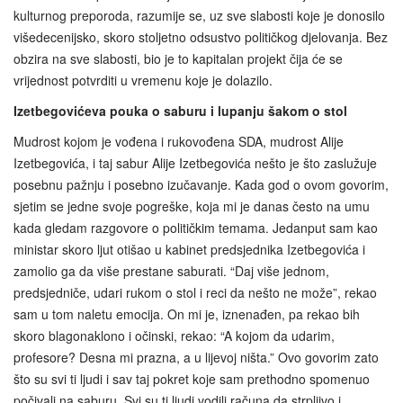
kulturnog preporoda, razumije se, uz sve slabosti koje je donosilo
višedecenijsko, skoro stoljetno odsustvo političkog djelovanja. Bez
obzira na sve slabosti, bio je to kapitalan projekt čija će se
vrijednost potvrditi u vremenu koje je dolazilo.
Izetbegovićeva pouka o saburu i lupanju šakom o stol
Mudrost kojom je vođena i rukovođena SDA, mudrost Alije
Izetbegovića, i taj sabur Alije Izetbegovića nešto je što zaslužuje
posebnu pažnju i posebno izučavanje. Kada god o ovom govorim,
sjetim se jedne svoje pogreške, koja mi je danas često na umu
kada gledam razgovore o političkim temama. Jedanput sam kao
ministar skoro ljut otišao u kabinet predsjednika Izetbegovića i
zamolio ga da više prestane saburati. “Daj više jednom,
predsjedniče, udari rukom o stol i reci da nešto ne može”, rekao
sam u tom naletu emocija. On mi je, iznenađen, pa rekao bih
skoro blagonaklono i očinski, rekao: “A kojom da udarim,
profesore? Desna mi prazna, a u lijevoj ništa.” Ovo govorim zato
što su svi ti ljudi i sav taj pokret koje sam prethodno spomenuo
počivali na saburu. Svi su ti ljudi vodili računa da strpljivo i