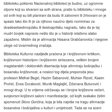
biblioteku poklonio Nacionalnoj biblioteci je budno, uz ogromne
otpore koji su stvarani sa svih strana, pratio tu biblioteku i mnoge
od onih koji su bili planirani da budu ili zatvoreni ili žrtvovani on je
spasio tako što ih je za njihovo naučno djelo nominirao za
dvadesetsedmojulsku ili šestoaprilsku nagradu, tako da je taj
mudri čovjek napravio nešto što je u historiji relativno slabo
zapaženo. Mislim da je afirmacija Hasana Grabčanovića i njegove
uloge od izvanrednog značaja.
Biblioteka
Kulturno naslijeđe
praćena je i književnom kritikom,
književnom historijom i književnim sintezama, velikim brojem
magistarskih i doktorskih disertacija koje afirmiraju bošnjačku i
bosansku književnost, a nosioci tog dijela preporoda jesu
profesori Midhat Begić, Hazim Šabanović, Muhsin Rizvić, Kasim
Prohić, Enes Duraković, Munib Maglajlić, Dženana Buturović i
mnogi drugi. U to vrijeme održavaju se i brojne književne večeri,
svojevrsni književni saloni i manifestacije, od kojih svakako želim
spomenuti
Slovo Gorčina
, koja je bila najviše na tragu afirmacije
bosanstva i bošnjaštva u kulturi i umjetnosti. Tada se na sceni