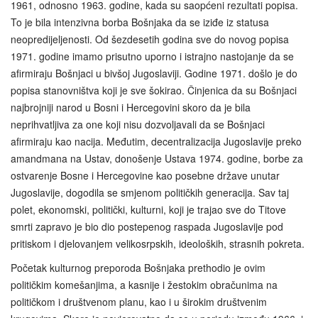
1961, odnosno 1963. godine, kada su saopćeni rezultati popisa.
To je bila intenzivna borba Bošnjaka da se iziđe iz statusa
neopredijeljenosti. Od šezdesetih godina sve do novog popisa
1971. godine imamo prisutno uporno i istrajno nastojanje da se
afirmiraju Bošnjaci u bivšoj Jugoslaviji. Godine 1971. došlo je do
popisa stanovništva koji je sve šokirao. Činjenica da su Bošnjaci
najbrojniji narod u Bosni i Hercegovini skoro da je bila
neprihvatljiva za one koji nisu dozvoljavali da se Bošnjaci
afirmiraju kao nacija. Međutim, decentralizacija Jugoslavije preko
amandmana na Ustav, donošenje Ustava 1974. godine, borbe za
ostvarenje Bosne i Hercegovine kao posebne države unutar
Jugoslavije, dogodila se smjenom političkih generacija. Sav taj
polet, ekonomski, politički, kulturni, koji je trajao sve do Titove
smrti zapravo je bio dio postepenog raspada Jugoslavije pod
pritiskom i djelovanjem velikosrpskih, ideoloških, strasnih pokreta.
Početak kulturnog preporoda Bošnjaka prethodio je ovim
političkim komešanjima, a kasnije i žestokim obračunima na
političkom i društvenom planu, kao i u širokim društvenim