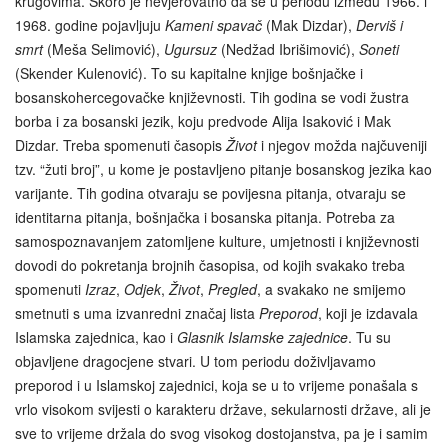
krugovima. Skoro je nevjerovatno da se u periodu između 1966. i
1968. godine pojavljuju
Kameni spavač
(Mak Dizdar),
Derviš i
smrt
(Meša Selimović),
Ugursuz
(Nedžad Ibrišimović),
Soneti
(Skender Kulenović). To su kapitalne knjige bošnjačke i
bosanskohercegovačke književnosti. Tih godina se vodi žustra
borba i za bosanski jezik, koju predvode Alija Isaković i Mak
Dizdar. Treba spomenuti časopis
Život
i njegov možda najčuveniji
tzv. “žuti broj”, u kome je postavljeno pitanje bosanskog jezika kao
varijante. Tih godina otvaraju se povijesna pitanja, otvaraju se
identitarna pitanja, bošnjačka i bosanska pitanja. Potreba za
samospoznavanjem zatomljene kulture, umjetnosti i književnosti
dovodi do pokretanja brojnih časopisa, od kojih svakako treba
spomenuti
Izraz
,
Odjek
,
Život
,
Pregled
, a svakako ne smijemo
smetnuti s uma izvanredni značaj lista
Preporod
, koji je izdavala
Islamska zajednica, kao i
Glasnik
Islamske zajednice
. Tu su
objavljene dragocjene stvari. U tom periodu doživljavamo
preporod i u Islamskoj zajednici, koja se u to vrijeme ponašala s
vrlo visokom svijesti o karakteru države, sekularnosti države, ali je
sve to vrijeme držala do svog visokog dostojanstva, pa je i samim