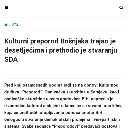
T
T
o
o
g
g
273
Kulturni preporod Bošnjaka trajao je desetljećima i prethodio je
g
g
l
l
Kulturni preporod Bošnjaka trajao je
e
e
n
n
desetljećima i prethodio je stvaranju
a
a
SDA
v
v
i
i
g
g
a
a
Pred kraj osamdesetih godina radi se na obnovi Kulturnog
t
t
društva “Preporod”. Osnivačka skupština u Sarajevu, kao i
i
i
osnivačke skupštine u svim gradovima BiH, napravila je
o
o
izvanredan kulturni ambijent u kome će se stvarati ona klima
n
n
koja će prethoditi otopljavanju odnosa unutar BiH i
omogućiti stvaranje demokratskih promjena i višepartijskih
sistema. Svake sedmice “Preporodovi” predavači gostovali