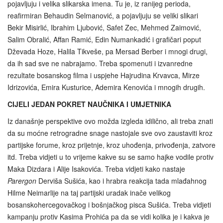
pojavljuju i velika slikarska imena. Tu je, iz ranijeg perioda,
reafirmiran Behaudin Selmanović, a pojavljuju se veliki slikari
Bekir Misirlić, Ibrahim Ljubović, Safet Zec, Mehmed Zaimović,
Salim Obralić, Affan Ramić, Edin Numankadić i grafičari poput
Dževada Hoze, Halila Tikveše, pa Mersad Berber i mnogi drugi,
da ih sad sve ne nabrajamo. Treba spomenuti i izvanredne
rezultate bosanskog filma i uspjehe Hajrudina Krvavca, Mirze
Idrizovića, Emira Kusturice, Ademira Kenovića i mnogih drugih.
CIJELI JEDAN POKRET NAUČNIKA I UMJETNIKA
Iz današnje perspektive ovo možda izgleda idilično, ali treba znati
da su moćne retrogradne snage nastojale sve ovo zaustaviti kroz
partijske forume, kroz prijetnje, kroz uhođenja, privođenja, zatvore
itd. Treba vidjeti u to vrijeme kakve su se samo hajke vodile protiv
Maka Dizdara i Alije Isakovića. Treba vidjeti kako nastaje
Parergon
Derviša Sušića, kao i hrabra reakcija tada mlađahnog
Hilme Neimarlije na taj partijski uradak inače velikog
bosanskohercegovačkog i bošnjačkog pisca Sušića. Treba vidjeti
kampanju protiv Kasima Prohića pa da se vidi kolika je i kakva je