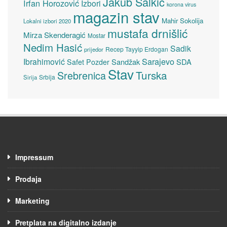
Jakub Salkić
Irfan Horozović
Izbori
korona virus
magazin stav
Mahir Sokolija
Lokalni izbori 2020
mustafa drnišlić
Mirza Skenderagić
Mostar
Nedim Hasić
Sadik
Recep Tayyip Erdogan
prijedor
Sarajevo
Ibrahimović
Sandžak
SDA
Safet Pozder
Stav
Turska
Srebrenica
Srbija
Sirija
Impressum
Prodaja
Marketing
Pretplata na digitalno izdanje