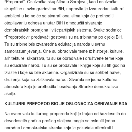
“Preporod”. Osnivačka skupština u Sarajevu, kao i osnivačke
skupštine u svim gradovima BiH, napravila je izvanredan kulturni
ambijent u kome će se stvarati ona klima koja će prethoditi
otopljavanju odnosa unutar BiH i omogućiti stvaranje
demokratskih promjena i višepartijskih sistema. Svake sedmice
“Preporodovi” predavači gostovali su na tribinama po cijeloj BiH.
Te su tribine bile izvanredna edukacija naroda u svrhu
samorazumijevanja. One su obrađivale teme iz historije, kulture,
arhitekture, slikarstva, tu su se obrađivale i društvene teme koje
su educirale narod. Tu su se prodavale i knjige koje su tih godina
izlazile i koje su bile aktuelne. Organizirale su se sohbet‑halve,
druženja koja su zbližavala narod. Stvarala se jedna kulturna
atmosfera koja je prethodila i osnivanju Stranke demokratske
akcije.
KULTURNI PREPOROD BIO JE OSLONAC ZA OSNIVANJE SDA
Na ovom valu kulturnog preporoda koji je trajao od šezdesetih do
devedesetih godina prošlog stoljeća mogla se osloniti jedna
narodna i demokratska stranka koja je pokušala afirmirati i