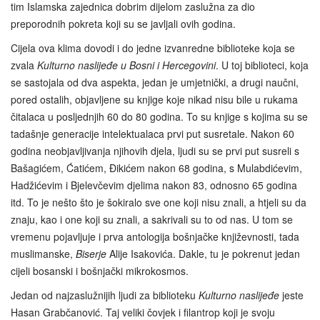
tim Islamska zajednica dobrim dijelom zaslužna za dio
preporodnih pokreta koji su se javljali ovih godina.
Cijela ova klima dovodi i do jedne izvanredne biblioteke koja se
zvala
Kulturno naslijeđe u Bosni i Hercegovini
. U toj biblioteci, koja
se sastojala od dva aspekta, jedan je umjetnički, a drugi naučni,
pored ostalih, objavljene su knjige koje nikad nisu bile u rukama
čitalaca u posljednjih 60 do 80 godina. To su knjige s kojima su se
tadašnje generacije intelektualaca prvi put susretale. Nakon 60
godina neobjavljivanja njihovih djela, ljudi su se prvi put susreli s
Bašagićem, Ćatićem, Đikićem nakon 68 godina, s Mulabdićevim,
Hadžićevim i Bjelevčevim djelima nakon 83, odnosno 65 godina
itd. To je nešto što je šokiralo sve one koji nisu znali, a htjeli su da
znaju, kao i one koji su znali, a sakrivali su to od nas. U tom se
vremenu pojavljuje i prva antologija bošnjačke književnosti, tada
muslimanske,
Biserje
Alije Isakovića. Dakle, tu je pokrenut jedan
cijeli bosanski i bošnjački mikrokosmos.
Jedan od najzaslužnijih ljudi za biblioteku
Kulturno naslijeđe
jeste
Hasan Grabčanović. Taj veliki čovjek i filantrop koji je svoju