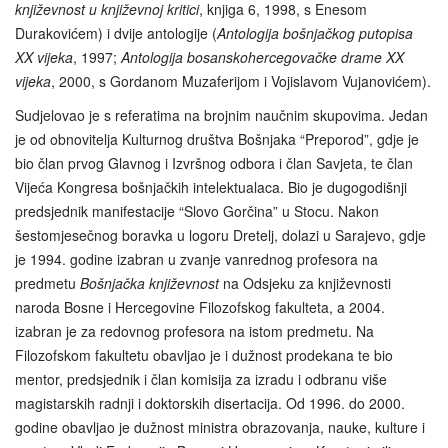
književnost u književnoj kritici
, knjiga 6, 1998, s Enesom
Durakovićem) i dvije antologije (
Antologija bošnjačkog putopisa
XX vijeka
, 1997;
Antologija bosanskohercegovačke drame XX
vijeka
, 2000, s Gordanom Muzaferijom i Vojislavom Vujanovićem).
Sudjelovao je s referatima na brojnim naučnim skupovima. Jedan
je od obnovitelja Kulturnog društva Bošnjaka “Preporod”, gdje je
bio član prvog Glavnog i Izvršnog odbora i član Savjeta, te član
Vijeća Kongresa bošnjačkih intelektualaca. Bio je dugogodišnji
predsjednik manifestacije “Slovo Gorčina” u Stocu. Nakon
šestomjesečnog boravka u logoru Dretelj, dolazi u Sarajevo, gdje
je 1994. godine izabran u zvanje vanrednog profesora na
predmetu
Bošnjačka književnost
na Odsjeku za književnosti
naroda Bosne i Hercegovine Filozofskog fakulteta, a 2004.
izabran je za redovnog profesora na istom predmetu. Na
Filozofskom fakultetu obavljao je i dužnost prodekana te bio
mentor, predsjednik i član komisija za izradu i odbranu više
magistarskih radnji i doktorskih disertacija. Od 1996. do 2000.
godine obavljao je dužnost ministra obrazovanja, nauke, kulture i