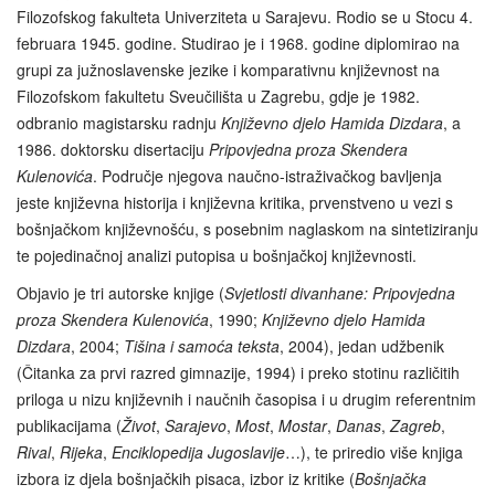
Filozofskog fakulteta Univerziteta u Sarajevu. Rodio se u Stocu 4.
februara 1945. godine. Studirao je i 1968. godine diplomirao na
grupi za južnoslavenske jezike i komparativnu književnost na
Filozofskom fakultetu Sveučilišta u Zagrebu, gdje je 1982.
odbranio magistarsku radnju
Književno djelo Hamida Dizdara
, a
1986. doktorsku disertaciju
Pripovjedna proza Skendera
Kulenovića
. Područje njegova naučno-istraživačkog bavljenja
jeste književna historija i književna kritika, prvenstveno u vezi s
bošnjačkom književnošću, s posebnim naglaskom na sintetiziranju
te pojedinačnoj analizi putopisa u bošnjačkoj književnosti.
Objavio je tri autorske knjige (
Svjetlosti divanhane: Pripovjedna
proza Skendera Kulenovića
, 1990;
Književno djelo Hamida
Dizdara
, 2004;
Tišina i samoća teksta
, 2004), jedan udžbenik
(Čitanka za prvi razred gimnazije, 1994) i preko stotinu različitih
priloga u nizu književnih i naučnih časopisa i u drugim referentnim
publikacijama (
Život
,
Sarajevo
,
Most
,
Mostar
,
Danas
,
Zagreb
,
Rival
,
Rijeka
,
Enciklopedija Jugoslavije
…), te priredio više knjiga
izbora iz djela bošnjačkih pisaca, izbor iz kritike (
Bošnjačka