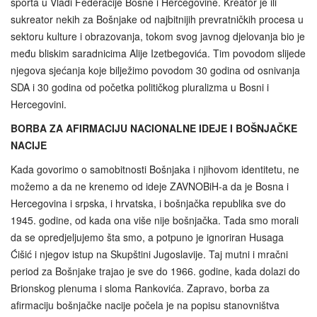
sporta u Vladi Federacije Bosne i Hercegovine. Kreator je ili
sukreator nekih za Bošnjake od najbitnijih prevratničkih procesa u
sektoru kulture i obrazovanja, tokom svog javnog djelovanja bio je
među bliskim saradnicima Alije Izetbegovića. Tim povodom slijede
njegova sjećanja koje bilježimo povodom 30 godina od osnivanja
SDA i 30 godina od početka političkog pluralizma u Bosni i
Hercegovini.
BORBA ZA AFIRMACIJU NACIONALNE IDEJE I BOŠNJAČKE
NACIJE
Kada govorimo o samobitnosti Bošnjaka i njihovom identitetu, ne
možemo a da ne krenemo od ideje ZAVNOBiH-a da je Bosna i
Hercegovina i srpska, i hrvatska, i bošnjačka republika sve do
1945. godine, od kada ona više nije bošnjačka. Tada smo morali
da se opredjeljujemo šta smo, a potpuno je ignoriran Husaga
Ćišić i njegov istup na Skupštini Jugoslavije. Taj mutni i mračni
period za Bošnjake trajao je sve do 1966. godine, kada dolazi do
Brionskog plenuma i sloma Rankovića. Zapravo, borba za
afirmaciju bošnjačke nacije počela je na popisu stanovništva