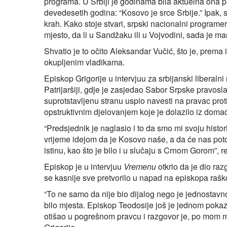
programa. U Srbiji je godinama bila aktuelna ona p
devedesetih godina: “Kosovo je srce Srbije.” Ipak, sv
krah. Kako stoje stvari, srpski nacionalni programer
mjesto, da li u Sandžaku ili u Vojvodini, sada je ma
Shvatio je to očito Aleksandar Vučić, što je, prema 
okupljenim vladikama.
Episkop Grigorije u intervjuu za srbijanski liberalni
Patrijaršiji, gdje je zasjedao Sabor Srpske pravosl
suprotstavljenu stranu uspio navesti na pravac prot
opstruktivnim djelovanjem koje je dolazilo iz domać
“Predsjednik je naglasio i to da smo mi svoju histo
vrijeme idejom da je Kosovo naše, a da će nas poto
istinu, kao što je bilo i u slučaju s Crnom Gorom”, r
Episkop je u intervjuu
Vremenu
otkrio da je dio ra
se kasnije sve pretvorilo u napad na episkopa rašk
“To ne samo da nije bio dijalog nego je jednostav
bilo mjesta. Episkop Teodosije još je jednom pokaza
otišao u pogrešnom pravcu i razgovor je, po mom mi