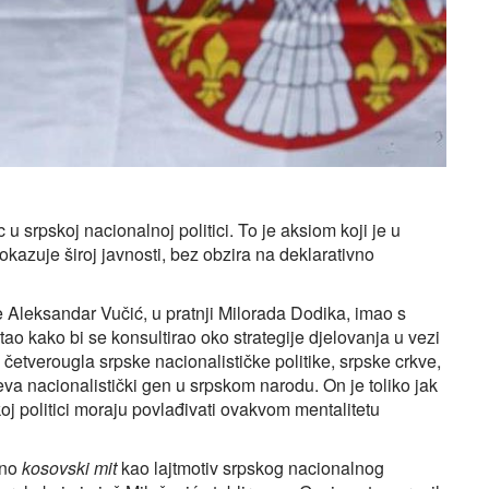
u srpskoj nacionalnoj politici. To je aksiom koji je u
okazuje široj javnosti, bez obzira na deklarativno
je Aleksandar Vučić, u pratnji Milorada Dodika, imao s
 kako bi se konsultirao oko strategije djelovanja u vezi
četverougla srpske nacionalističke politike, srpske crkve,
a nacionalistički gen u srpskom narodu. On je toliko jak
koj politici moraju povlađivati ovakvom mentalitetu
sno
kosovski mit
kao lajtmotiv srpskog nacionalnog