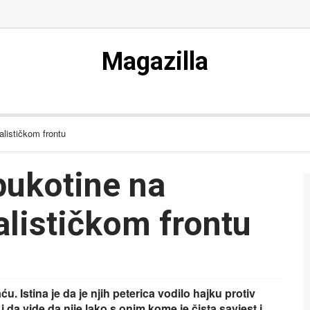
Magazilla
lističkom frontu
pukotine na
lističkom frontu
ću. Istina je da je njih peterica vodilo hajku protiv
 da vide da nije lako s onim kome je čista savjest i