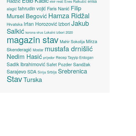
Edib Kadić
Hadžić
enisa
elvir resić
Enes Ratkušić
Filip
fahrudin vojić
Faris Nanić
alagić
Hamza Ridžal
Mursel Begović
Jakub
Irfan Horozović
Izbori
Hrvatska
Salkić
Lokalni izbori 2020
korona virus
magazin stav
Mirza
Mahir Sokolija
mustafa drnišlić
Skenderagić
Mostar
Nedim Hasić
Recep Tayyip Erdogan
prijedor
Sadik Ibrahimović
Sandžak
Safet Pozder
Srebrenica
Sarajevo
SDA
Srbija
Sirija
Stav
Turska