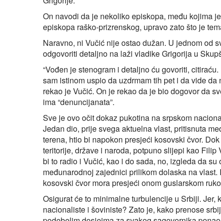
Grigorije.
On navodi da je nekoliko episkopa, među kojima je 
episkopa raško-prizrenskog, upravo zato što je tema
Naravno, ni Vučić nije ostao dužan. U jednom od s
odgovoriti detaljno na laži vladike Grigorija u Skupš
“Vođen je stenogram i detaljno ću govoriti, citiraću. 
sam istinom uspio da uzdrmam tih pet i da vide da ni
rekao je Vučić. On je rekao da je bio dogovor da sve
ima “denuncijanata”.
Sve je ovo očit dokaz pukotina na srpskom nacional
Jedan dio, prije svega aktuelna vlast, pritisnuta 
terena, htio bi napokon presjeći kosovski čvor. Do
teritorije, države i naroda, potpuno slijepi kao Filip 
bi to radio i Vučić, kao i do sada, no, izgleda da 
međunarodnoj zajednici prilikom dolaska na vlast.
kosovski čvor mora presjeći onom guslarskom rukom
Osigurat će to minimalne turbulencije u Srbiji. Jer,
nacionaliste i šoviniste? Zato je, kako prenose srbi
podebelim dosjeima za svakog sagovornika ponaoso