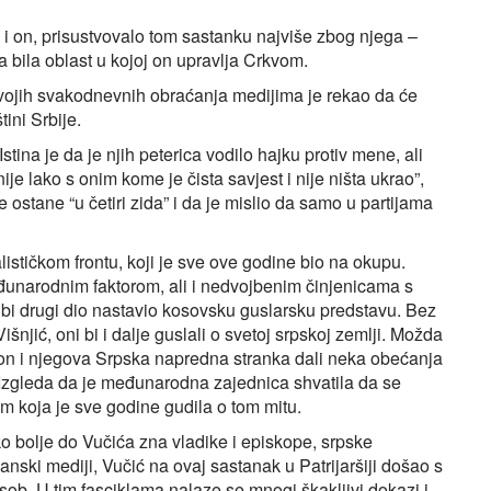
i on, prisustvovalo tom sastanku najviše zbog njega –
 bila oblast u kojoj on upravlja Crkvom.
vojih svakodnevnih obraćanja medijima je rekao da će
tini Srbije.
Istina je da je njih peterica vodilo hajku protiv mene, ali
je lako s onim kome je čista savjest i nije ništa ukrao”,
 ostane “u četiri zida” i da je mislio da samo u partijama
ističkom frontu, koji je sve ove godine bio na okupu.
međunarodnim faktorom, ali i nedvojbenim činjenicama s
k bi drugi dio nastavio kosovsku guslarsku predstavu. Bez
Višnjić, oni bi i dalje guslali o svetoj srpskoj zemlji. Možda
su on i njegova Srpska napredna stranka dali neka obećanja
 Izgleda da je međunarodna zajednica shvatila da se
 koja je sve godine gudila o tom mitu.
 ko bolje do Vučića zna vladike i episkope, srpske
janski mediji, Vučić na ovaj sastanak u Patrijaršiji došao s
b. U tim fasciklama nalaze se mnogi škakljivi dokazi i