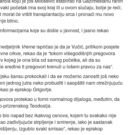
arola koju je još Milošević etablirao na Gazimestanu ranih
aki početak ima svoj kraj ili u ovom slučaju, bolje je reći,
i morat će vršiti transplantaciju srca i pronaći mu novo
nje bitno.
informacijama koje su došle u javnost, i jasno rekao
 nedjeljnik
Vreme
ispričao je da je Vučić, prilikom posjete
avne crkve, rekao da je “tokom višegodišnjih pregovora
iv kojeg je ona bila od samog početka, ali da su
e sredine ti pregovori krenuli u lošem pravcu za nas”.
rijsku šansu prokockali i da se možemo zanositi još neko
m jednog jutra neko probuditi i saopštiti nam otrežnjujuću
ekao je episkop Grigorije.
zgovora protekao u formi normalnog dijaloga, međutim, da
o-prizrenskog Teodosija.
no bio napad bez ikakvog osnova, kojem tu svakako nije
o zadivljujuće strpljenje i smirenje, iako je sastanak
šljenju, izgubio svaki smisao”, rekao je episkop