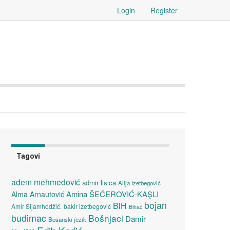
Login
Register
Tagovi
adem mehmedović
admir lisica
Alija Izetbegović
Amina ŠEĆEROVIĆ-KAŞLI
Alma Arnautović
bojan
BiH
Amir Sijamhodžić.
bakir izetbegović
Bihać
budimac
Bošnjaci
Damir
Bosanski jezik