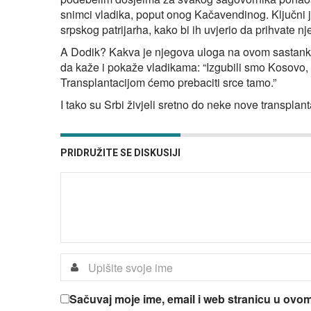
snimci vladika, poput onog Kačavendinog. Ključni je 
srpskog patrijarha, kako bi ih uvjerio da prihvate 
A Dodik? Kakva je njegova uloga na ovom sastank
da kaže i pokaže vladikama: “Izgubili smo Kosovo,
Transplantacijom ćemo prebaciti srce tamo.”
I tako su Srbi živjeli sretno do neke nove transplantac
PRIDRUŽITE SE DISKUSIJI
Sačuvaj moje ime, email i web stranicu u ov