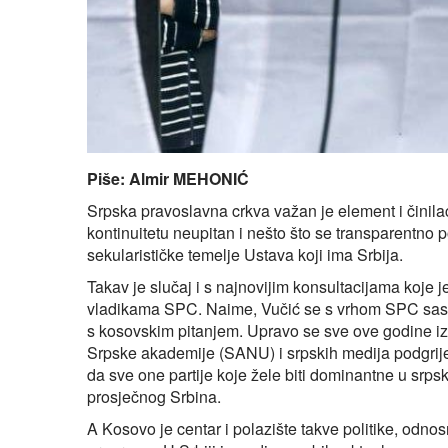
Piše: Almir MEHONIĆ
Srpska pravoslavna crkva važan je element i činilac 
kontinuitetu neupitan i nešto što se transparentno p
sekularističke temelje Ustava koji ima Srbija.
Takav je slučaj i s najnovijim konsultacijama koje 
vladikama SPC. Naime, Vučić se s vrhom SPC sastao
s kosovskim pitanjem. Upravo se sve ove godine iz 
Srpske akademije (SANU) i srpskih medija podgrijev
da sve one partije koje žele biti dominantne u srps
prosječnog Srbina.
A Kosovo je centar i polazište takve politike, odno