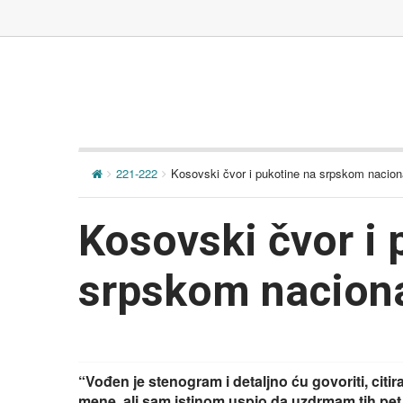
221-222
Kosovski čvor i pukotine na srpskom naciona
Kosovski čvor i 
srpskom naciona
“Vođen je stenogram i detaljno ću govoriti, citira
mene, ali sam istinom uspio da uzdrmam tih pet i