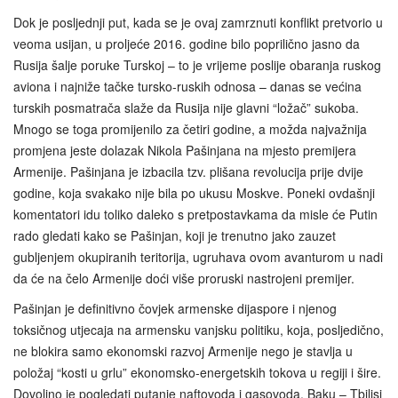
Dok je posljednji put, kada se je ovaj zamrznuti konflikt pretvorio u
veoma usijan, u proljeće 2016. godine bilo poprilično jasno da
Rusija šalje poruke Turskoj – to je vrijeme poslije obaranja ruskog
aviona i najniže tačke tursko-ruskih odnosa – danas se većina
turskih posmatrača slaže da Rusija nije glavni “ložač” sukoba.
Mnogo se toga promijenilo za četiri godine, a možda najvažnija
promjena jeste dolazak Nikola Pašinjana na mjesto premijera
Armenije. Pašinjana je izbacila tzv. plišana revolucija prije dvije
godine, koja svakako nije bila po ukusu Moskve. Poneki ovdašnji
komentatori idu toliko daleko s pretpostavkama da misle će Putin
rado gledati kako se Pašinjan, koji je trenutno jako zauzet
gubljenjem okupiranih teritorija, ugruhava ovom avanturom u nadi
da će na čelo Armenije doći više proruski nastrojeni premijer.
Pašinjan je definitivno čovjek armenske dijaspore i njenog
toksičnog utjecaja na armensku vanjsku politiku, koja, posljedično,
ne blokira samo ekonomski razvoj Armenije nego je stavlja u
položaj “kosti u grlu” ekonomsko-energetskih tokova u regiji i šire.
Dovoljno je pogledati putanje naftovoda i gasovoda, Baku – Tbilisi