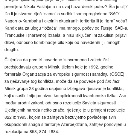
premijera Nikola Pašinjana na ovaj hazarderski potez? Šta je cilj?
Da li je stvarno riječ “samo” o sudbini samoproglašene “SAO”
Nagorno-Karabaha i okolnih okupiranih teritorija ili je “igra” veća?
Kandidata za ulogu “ložača” ima mnogo, počev od Rusije, SAD-a,
Francuske i (naravno) Izraela, a nisu isključeni ni zakulisni prljavi
dilovi, odnosno kombinacije bilo koje od navedenih (+ mnogih
drugih).
Činjenica da prve tri navedene istovremeno i zajednički
predsjedavaju grupom Minsk, tijelom koje je 1992. godine
formirala Organizacija za evropsku sigurnost i saradnju (OSCE)
za rješavanje tog konflikta, može da se podvede pod
fun fact
.
Minsk grupa 28 godina uspješno izbjegava rješavanje konflikta,
koji u suštini nije po nivou kompliciranosti kvantumska fizika. Ako
međunarodni zakoni, odnosno rezolucije Savjeta sigurnosti
Ujedinjenih naroda nešto znače, rješenje je u primjeni rezolucije
822 iz 1993, kojom se zahtijeva bezuvjetno povlačenje svih
okupacionih snaga s teritorije Azerbejdžana, zahtjev ponovljen u
rezolucijama 853, 874. i 884.