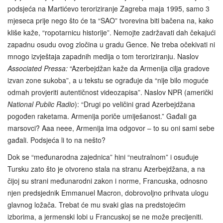
podsjeća na Martićevo teroriziranje Zagreba maja 1995, samo 3
mjeseca prije nego što će ta “SAO” tvorevina biti bačena na, kako
kliše kaže, “ropotarnicu historije”. Nemojte zadržavati dah čekajući
zapadnu osudu ovog zločina u gradu Gence. Ne treba očekivati ni
mnogo izvještaja zapadnih medija o tom teroriziranju. Naslov
Associated Pressa:
“Azerbejdžan kaže da Armenija cilja gradove
izvan zone sukoba”, a u tekstu se ograđuje da “nije bilo moguće
odmah provjeriti autentičnost videozapisa”. Naslov NPR (američki
National Public Radio
): “Drugi po veličini grad Azerbejdžana
pogođen raketama. Armenija poriče umiješanost.” Gađali ga
marsovci? Aaa neee, Armenija ima odgovor – to su oni sami sebe
gađali. Podsjeća li to na nešto?
Dok se “međunarodna zajednica” hini “neutralnom” i osuđuje
Tursku zato što je otvoreno stala na stranu Azerbejdžana, a na
čijoj su strani međunarodni zakon i norme, Francuska, odnosno
njen predsjednik Emmanuel Macron, dobrovoljno prihvata ulogu
glavnog ložača. Trebat će mu svaki glas na predstojećim
izborima, a jermenski lobi u Francuskoj se ne može precijeniti.