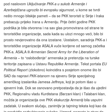
pod naslovom
Uključivanje PKK-a u sukob Armenije i
Azerbejdžana ugrozilo bi evropsku sigurnost
, u kome se tvrdi
nešto mnogo bliskije pameti – da se PKK teroristi iz Sirije i Iraka
prebacuju prijeko Irana u Armeniju. Prije četiri godine PKK
podrška je bila otvorena i na sav glas promovirana od strane te
terorističke organizacije, sada kada su ulozi mnogo veći, bilo bi
prosto nevjerovatno da ona izostane. Uostalom, saradnja PKK-a i
terorističke organizacije ASALA vuče korijene od samog začetka
PKK-a. ASALA ili
Armenian Secret Army for the Liberation of
Armenia
– to “oslobođenje” armenska je pretenzija na turske
teritorije zapisana u Ustavu Republike Armenije. Tekst portala
EU
Political Report
(zlokobno) koincidira s posjetom onome što bi
SAD da napravi
PKK-istanom
na sjeveru Sirije specijalnog
američkog izaslanika Jamesa Jeffreya, koji je potom išao u
sjeverni Irak. Dok se osnovano pretpostavlja da je išao da ujedini
PKK, Regionalnu vladu Kurdistana (Barzani klan) i Talabani klan,
možda je organizacija ove PKK ekskurzije Armeniji bila usputni
zadatak. U svakom slučaju, zanimljiv je tajming teksta koji kao da
je predvidio razbuktavanje sukoba. Uzgred, poznata je stvar da