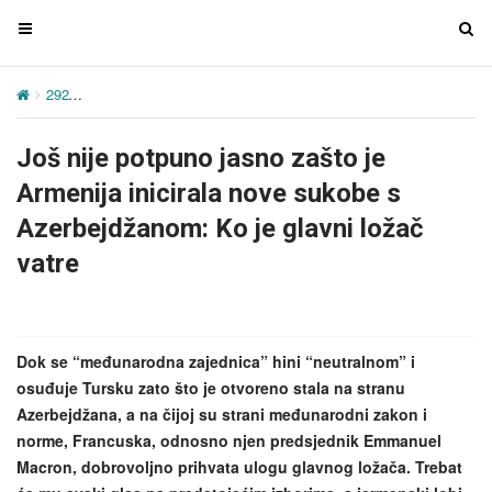
T
T
o
o
g
g
292
Još nije potpuno jasno zašto je Armenija inicirala nove sukobe 
g
g
l
l
Još nije potpuno jasno zašto je
e
e
n
n
Armenija inicirala nove sukobe s
a
a
Azerbejdžanom: Ko je glavni ložač
v
v
vatre
i
i
g
g
a
a
t
t
Dok se “međunarodna zajednica” hini “neutralnom” i
i
i
osuđuje Tursku zato što je otvoreno stala na stranu
o
o
Azerbejdžana, a na čijoj su strani međunarodni zakon i
n
n
norme, Francuska, odnosno njen predsjednik Emmanuel
Macron, dobrovoljno prihvata ulogu glavnog ložača. Trebat