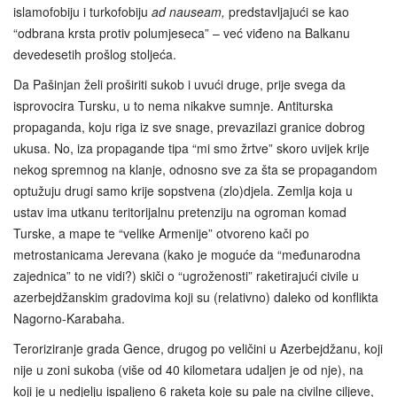
islamofobiju i turkofobiju
ad nauseam,
predstavljajući se kao
“odbrana krsta protiv polumjeseca” – već viđeno na Balkanu
devedesetih prošlog stoljeća.
Da Pašinjan želi proširiti sukob i uvući druge, prije svega da
isprovocira Tursku, u to nema nikakve sumnje. Antiturska
propaganda, koju riga iz sve snage, prevazilazi granice dobrog
ukusa. No, iza propagande tipa “mi smo žrtve” skoro uvijek krije
nekog spremnog na klanje, odnosno sve za šta se propagandom
optužuju drugi samo krije sopstvena (zlo)djela. Zemlja koja u
ustav ima utkanu teritorijalnu pretenziju na ogroman komad
Turske, a mape te “velike Armenije” otvoreno kači po
metrostanicama Jerevana (kako je moguće da “međunarodna
zajednica” to ne vidi?) skiči o “ugroženosti” raketirajući civile u
azerbejdžanskim gradovima koji su (relativno) daleko od konflikta
Nagorno-Karabaha.
Teroriziranje grada Gence, drugog po veličini u Azerbejdžanu, koji
nije u zoni sukoba (više od 40 kilometara udaljen je od nje), na
koji je u nedjelju ispaljeno 6 raketa koje su pale na civilne ciljeve,