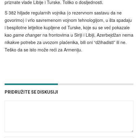
priznate vlade Libije i Turske. Toliko o dosljednosti.
S 382 hiljade regularnih vojnika (o rezervnom sastavu da ne
govorimo) i vrlo savremenom vojnom tehnologijom, u šta spadaju
i bespilotne letjelice kupljene od Turske, koje su se već pokazale
kao
game changer
na frontovima u Siriji i Libiji, Azerbejdžan nema
nikakve potrebe za uvozom plaćenika, bili oni “džihadisti” ili ne.
Teško da se isto može reći za Armeniju.
PRIDRUŽITE SE DISKUSIJI