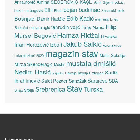
Amina ŠEĆEROVIĆ-KAŞLI
Arnautović
Amir Sijamhodžić.
bojan budimac
BiH
bakir izetbegović
Bosanski jezik
Bihać
Edib Kadić
Bošnjaci
Damir Hadžić
elvir resić
Enes
Filip
fahrudin vojić
Faris Nanić
enisa alagić
Ratkušić
Hamza Ridžal
Mursel Begović
Hrvatska
Jakub Salkić
Irfan Horozović
Izbori
korona virus
magazin stav
Mahir Sokolija
Lokalni izbori 2020
mustafa drnišlić
Mirza Skenderagić
Mostar
Nedim Hasić
Sadik
Recep Tayyip Erdogan
prijedor
Sarajevo
Ibrahimović
Sandžak
SDA
Safet Pozder
Stav
Turska
Srebrenica
Srbija
Sirija
Impressum