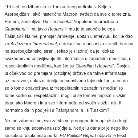
“Tri stotine džihadista je Turska transportirala iz Sirije u
Azerbejdžan”, skiči histerično Macron, tvrdeći da sve o tome zna.
Hmmm, zanimljivo. Da li je
hoćebiti
Napoleon to pročitao u
Guardianu
ili mu javio
Reuters
ili mu je to saopćio kolega
Pašinjan? Naime, premijer Armenije, upitan u intervjuu, koji je dao
za
Al Jazeera International
, o dokazima o prisustvu stranih boraca
na azerbejdžanskoj strani, rekao je (‘ladno) da je “dokaz
svakodnevno pojavljivanje tih informacija u zapadnim medijima, u
respektabilnim medijima, kao što su
Guardian
i
Reuters
”. Čovjek
bi očekivao od premijera (ozbiljne) države da takve informacije,
uz, naravno, dokaze, dobija od sopstvene tajne službe, a ne da
se o tome obavještava iz “respektabilnih zapadnih medija” (o
tome koliko su respektabilni, mogli bi se tomovi napisati). Osim
toga, ako Macron ima sve informacije od svojih službi, nije li
normalno da ih podijeli i s Pašinjanom, a i s Turskom?
No, ne zaboravimo, sve za šta se propagandom optužuju drugi
samo se kriju sopstvena (zlo)djela. Nedjelju dana prije nego što
se sukob rasplamsao portal
EU Political Report
objavio je tekst