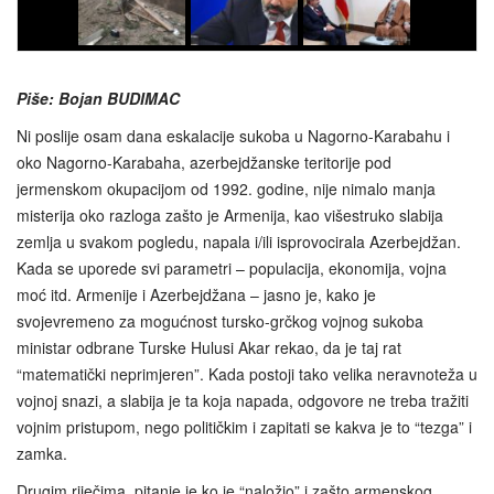
Piše: Bojan BUDIMAC
Ni poslije osam dana eskalacije sukoba u Nagorno-Karabahu i
oko Nagorno-Karabaha, azerbejdžanske teritorije pod
jermenskom okupacijom od 1992. godine, nije nimalo manja
misterija oko razloga zašto je Armenija, kao višestruko slabija
zemlja u svakom pogledu, napala i/ili isprovocirala Azerbejdžan.
Kada se uporede svi parametri – populacija, ekonomija, vojna
moć itd. Armenije i Azerbejdžana – jasno je, kako je
svojevremeno za mogućnost tursko-grčkog vojnog sukoba
ministar odbrane Turske Hulusi Akar rekao, da je taj rat
“matematički neprimjeren”. Kada postoji tako velika neravnoteža u
vojnoj snazi, a slabija je ta koja napada, odgovore ne treba tražiti
vojnim pristupom, nego političkim i zapitati se kakva je to “tezga” i
zamka.
Drugim riječima, pitanje je ko je “naložio” i zašto armenskog