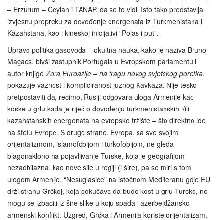
– Erzurum – Ceylan i TANAP, da se to vidi. Isto tako predstavlja
izvjesnu prepreku za dovođenje energenata iz Turkmenistana i
Kazahstana, kao i kineskoj inicijativi “Pojas i put”.
Upravo politika gasovoda – okultna nauka, kako je naziva Bruno
Maçaes, bivši zastupnik Portugala u Evropskom parlamentu i
autor knjige
Zora Euroazije – na tragu novog svjetskog poretka
,
pokazuje važnost i kompliciranost južnog Kavkaza. Nije teško
pretpostaviti da, recimo, Rusiji odgovara uloga Armenije kao
koske u grlu kada je riječ o dovođenju turkmenistanskih i/ili
kazahstanskih energenata na evropsko tržište – što direktno ide
na štetu Evrope. S druge strane, Evropa, sa sve svojim
orijentalizmom, islamofobijom i turkofobijom, ne gleda
blagonaklono na pojavljivanje Turske, koja je geografijom
nezaobilazna, kao nove sile u regiji (i šire), pa se miri s tom
ulogom Armenije. “Nesuglasice” na istočnom Mediteranu gdje EU
drži stranu Grčkoj, koja pokušava da bude kost u grlu Turske, ne
mogu se izbaciti iz šire slike u koju spada i azerbejdžansko-
armenski konflikt. Uzgred, Grčka i Armenija koriste orijentalizam,