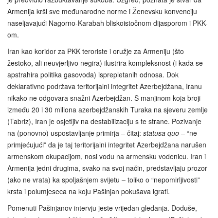
Armenija krši sve međunarodne norme i Ženevsku konvenciju
naseljavajući Nagorno-Karabah bliskoistočnom dijasporom i PKK-
om.
Iran kao koridor za PKK teroriste i oružje za Armeniju (što
žestoko, ali neuvjerljivo negira) ilustrira kompleksnost (i kada se
apstrahira politika gasovoda) isprepletanih odnosa. Dok
deklarativno podržava teritorijalni integritet Azerbejdžana, Iranu
nikako ne odgovara snažni Azerbejdžan. S manjinom koja broji
između 20 i 30 miliona azerbejdžanskih Turaka na sjeveru zemlje
(Tabriz), Iran je osjetljiv na destabilizaciju s te strane. Pozivanje
na (ponovno) uspostavljanje primirja – čitaj:
statusa quo
– “ne
primjećujući” da je taj teritorijalni integritet Azerbejdžana narušen
armenskom okupacijom, nosi vodu na armensku vodenicu. Iran i
Armenija jedni drugima, svako na svoj način, predstavljaju prozor
(ako ne vrata) ka spoljašnjem svijetu – toliko o “nepomirljivosti”
krsta i polumjeseca na koju Pašinjan pokušava igrati.
Pomenuti Pašinjanov intervju jeste vrijedan gledanja. Doduše,