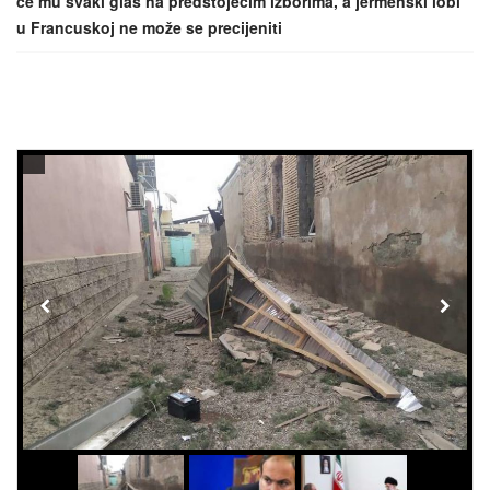
će mu svaki glas na predstojećim izborima, a jermenski lobi
u Francuskoj ne može se precijeniti