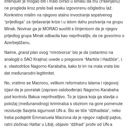
intervjuer je mogao biti i malo čvršći u smislu da mu (Pašinjanu)
ne progleda kroz prste baš svaku izgovorenu očiglednu laž.
Konkretno mislim na njegovo stalno invociranje sopstvenog
“prijedloga” za rješavanje krize i u istom dahu pozivanja na grupu
Minsk. Novinar ga je MORAO suočiti s činjenicom da je njegov
prijedlog grupa Minsk odbacila kao neprihvatljiv, da ne govorimo o
Azerbejdžanu.
Naime,
grand plan
ovog “mirotvorca” bio je da (ostanimo na
analogiji o SAO Krajina) uvede u pregovore “Martiće i Hadžiće”, i.
e. vlastodršce Nagorno-Karabaha, kako bi im na mala vrata bio
dat međunarodni legitimitet.
No, vratimo se Macronu, velikom reformatoru islama i njegovoj
izjavi da je povratak (zapravo oslobođenje) Nagorno-Karabaha
pod kontrolu Bakua neprihvatljivo. To je izjava koja ga stavlja u
položaj (međunarodnog) kriminalca s obzirom na gore pomenute
rezolucije Savjeta sigurnosti UN-a. Što se tiče “džihadista”, neko
treba podsjetiti Emmanuela Macrona da je njegov najbolji pajtos,
ratni zločinac Haftar u Libiji, objavio “džihad” protiv od UN-a