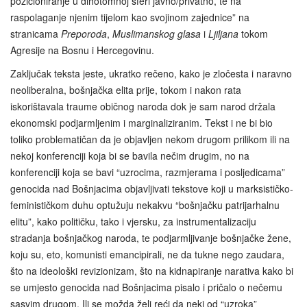
pozicioniranje u dihotomnoj sferi javno/privatno, te na
raspolaganje njenim tijelom kao svojinom zajednice” na
stranicama
Preporoda
,
Muslimanskog glasa
i
Ljiljana
tokom
Agresije na Bosnu i Hercegovinu.
Zaključak teksta jeste, ukratko rečeno, kako je zločesta i naravno
neoliberalna, bošnjačka elita prije, tokom i nakon rata
iskorištavala traume običnog naroda dok je sam narod držala
ekonomski podjarmljenim i marginaliziranim. Tekst i ne bi bio
toliko problematičan da je objavljen nekom drugom prilikom ili na
nekoj konferenciji koja bi se bavila nečim drugim, no na
konferenciji koja se bavi “uzrocima, razmjerama i posljedicama”
genocida nad Bošnjacima objavljivati tekstove koji u marksističko-
feminističkom duhu optužuju nekakvu “bošnjačku patrijarhalnu
elitu”, kako političku, tako i vjersku, za instrumentalizaciju
stradanja bošnjačkog naroda, te podjarmljivanje bošnjačke žene,
koju su, eto, komunisti emancipirali, ne da tukne nego zaudara,
što na ideološki revizionizam, što na kidnapiranje narativa kako bi
se umjesto genocida nad Bošnjacima pisalo i pričalo o nečemu
sasvim drugom. Ili se možda želi reći da neki od “uzroka”