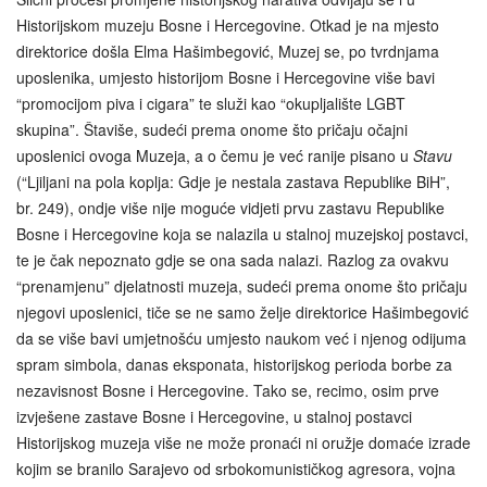
Historijskom muzeju Bosne i Hercegovine. Otkad je na mjesto
direktorice došla Elma Hašimbegović, Muzej se, po tvrdnjama
uposlenika, umjesto historijom Bosne i Hercegovine više bavi
“promocijom piva i cigara” te služi kao “okupljalište LGBT
skupina”. Štaviše, sudeći prema onome što pričaju očajni
uposlenici ovoga Muzeja, a o čemu je već ranije pisano u
Stavu
(“Ljiljani na pola koplja: Gdje je nestala zastava Republike BiH”,
br. 249), ondje više nije moguće vidjeti prvu zastavu Republike
Bosne i Hercegovine koja se nalazila u stalnoj muzejskoj postavci,
te je čak nepoznato gdje se ona sada nalazi. Razlog za ovakvu
“prenamjenu” djelatnosti muzeja, sudeći prema onome što pričaju
njegovi uposlenici, tiče se ne samo želje direktorice Hašimbegović
da se više bavi umjetnošću umjesto naukom već i njenog odijuma
spram simbola, danas eksponata, historijskog perioda borbe za
nezavisnost Bosne i Hercegovine. Tako se, recimo, osim prve
izvješene zastave Bosne i Hercegovine, u stalnoj postavci
Historijskog muzeja više ne može pronaći ni oružje domaće izrade
kojim se branilo Sarajevo od srbokomunističkog agresora, vojna