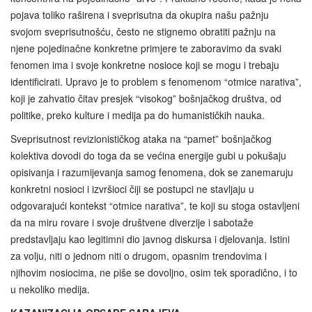
pojava toliko raširena i sveprisutna da okupira našu pažnju
svojom sveprisutnošću, često ne stignemo obratiti pažnju na
njene pojedinačne konkretne primjere te zaboravimo da svaki
fenomen ima i svoje konkretne nosioce koji se mogu i trebaju
identificirati. Upravo je to problem s fenomenom “otmice narativa”,
koji je zahvatio čitav presjek “visokog” bošnjačkog društva, od
politike, preko kulture i medija pa do humanističkih nauka.
Sveprisutnost revizionističkog ataka na “pamet” bošnjačkog
kolektiva dovodi do toga da se većina energije gubi u pokušaju
opisivanja i razumijevanja samog fenomena, dok se zanemaruju
konkretni nosioci i izvršioci čiji se postupci ne stavljaju u
odgovarajući kontekst “otmice narativa”, te koji su stoga ostavljeni
da na miru rovare i svoje društvene diverzije i sabotaže
predstavljaju kao legitimni dio javnog diskursa i djelovanja. Istini
za volju, niti o jednom niti o drugom, opasnim trendovima i
njihovim nosiocima, ne piše se dovoljno, osim tek sporadično, i to
u nekoliko medija.