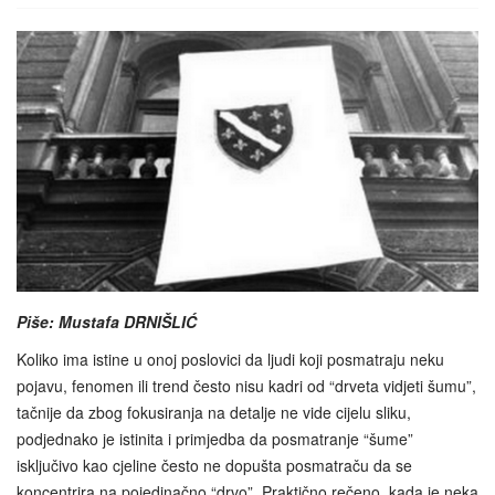
Piše: Mustafa DRNIŠLIĆ
Koliko ima istine u onoj poslovici da ljudi koji posmatraju neku
pojavu, fenomen ili trend često nisu kadri od “drveta vidjeti šumu”,
tačnije da zbog fokusiranja na detalje ne vide cijelu sliku,
podjednako je istinita i primjedba da posmatranje “šume”
isključivo kao cjeline često ne dopušta posmatraču da se
koncentrira na pojedinačno “drvo”. Praktično rečeno, kada je neka