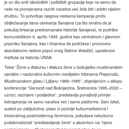
je on dio onih ideoloških i političkih grupacija koje ne samo da
rade na promjenama raznih narativa već žele biti i arbitri cijelom
društvu. To potvrđuje njegova nedavna kampanja protiv
obilježavanja
dana osnivanja Sarajeva (za što smatra da je
pokušaj brisanja predosmanske historije Sarajeva), te podrška
komunističkom 6. aprilu 1945. godine kao centralnom i glavnom
prazniku Sarajeva, kao i činjenica da podržava i promovira
skandalozne radove poput onog Sabine Veladžić, uposlenice
Instituta za historiju UNSA.
Tekst “Žene u diskursu i diskurs žene u bošnjačko-muslimanskim
vjerskim i nacionalno-kulturnim medijskim tribinama
Preporodu
,
Muslimanskom glasu
i
Ljiljanu
1989–1995”, objavljenom u sklopu
konferencije “Genocid nad Bošnjacima, Srebrenica 1995–2020 –
uzroci, razmjere i posljedice”, predstavlja ponajbolji primjer
kidnapiranja ne samo narativa već i same platforme. Sam tekst,
sudeći po zaključcima, pisan iz pozicije kulturmarksizma i
trećevalnog postmodernog feminizma, pokušava nebulozno
problematizirati “predstavljanje žene” s akcentom na “njeno