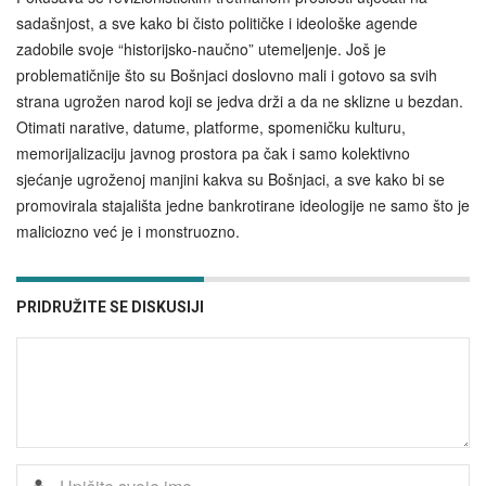
sadašnjost, a sve kako bi čisto političke i ideološke agende
zadobile svoje “historijsko-naučno” utemeljenje. Još je
problematičnije što su Bošnjaci doslovno mali i gotovo sa svih
strana ugrožen narod koji se jedva drži a da ne sklizne u bezdan.
Otimati narative, datume, platforme, spomeničku kulturu,
memorijalizaciju javnog prostora pa čak i samo kolektivno
sjećanje ugroženoj manjini kakva su Bošnjaci, a sve kako bi se
promovirala stajališta jedne bankrotirane ideologije ne samo što je
maliciozno već je i monstruozno.
PRIDRUŽITE SE DISKUSIJI