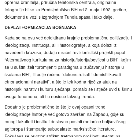
oprema branitelja, priručna telefonska centrala, originalne
fotografije bitke za Predsjedništvo BiH od 2. maja 1992. godine,
dokumenti u vezi s izgradnjom Tunela spasa i tako dalje.
DEPLATFORMIZACIJA BOŠNJAKA
Kada se na ovu već detektiranu krajnje problematičnu politizaciju i
ideologizaciju institucija, ali i historiografije, a koja dolazi iz
navedenih kružoka, dodaju mračni revizionistički projekti poput
“Alternativnog kurikuluma za historiju/istoriju/povijest u BiH”, kojim
se u suštini želi “promijeniti paradigma u izučavanju historije u
školama BiH”, ili bolje rečeno “dekonstruisati i demistifikovati
etnonacionalni narativi”, a što je tek kodna riječ za atak na
historijski narativ i kulturu sjećanja, pomalo se i stječe uvid u širinu
ovoga fenomena, ali i u nosioce takvog trenda.
Dodatno je problematično to što je ovaj opasni trend
ideologizacije historije već gotovo završen na Zapadu, gdje su
mnogi fakulteti i instituti doslovno postali radionice boljševičkog
agitpropa i štamparije subudalaste marksističke literature.
Pokušava se revizionističkim tretmanom prošlosti utjecati na