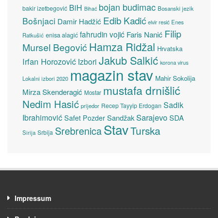
bojan budimac
BiH
bakir izetbegović
Bosanski jezik
Bihać
Edib Kadić
Bošnjaci
Damir Hadžić
elvir resić
Enes
Filip
fahrudin vojić
Faris Nanić
enisa alagić
Ratkušić
Hamza Ridžal
Mursel Begović
Hrvatska
Jakub Salkić
Irfan Horozović
Izbori
korona virus
magazin stav
Mahir Sokolija
Lokalni izbori 2020
mustafa drnišlić
Mirza Skenderagić
Mostar
Nedim Hasić
Sadik
Recep Tayyip Erdogan
prijedor
Sarajevo
Ibrahimović
Sandžak
SDA
Safet Pozder
Stav
Turska
Srebrenica
Srbija
Sirija
Impressum