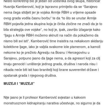
Nešto konkretniji bio je jedan od učesnika ovog skupa, historičar
Husnija Kamberović, koji je ispravno primijetio da se “Sarajevo
nema čega stidjeti jer je vojska Armije RBiH u vrijeme opsade
ovog grada vodila časnu borbu” te da “to što se unutar Armije
RBiH pojavila jedna skupina koja je činila zločine ne znači da je to
bila strategija ove vojske”, no koji je, ipak, završio izlaganje kako
“ljagu s Armije RBiH možemo skinuti na način da pokažemo da
nismo bili svi isti”. Kamberović time insistira na nekakvom skidanju
kolektivne ljage, iako je valjda svakome iole pismenom, a kamoli
nekome ko je preživio Agresiju na Bosnu i Hercegovinu u
Sarajevu, potpuno jasno da ljage nema, a da agresori koji za cilj
imaju genocid i uništenje jednog grada, društva i naroda nisu i
nikada neće biti isti kao branitelji koji brane suverenitet države i
opstanak grada i njegovog društva.
MUZEJI I “MUZEJI”
Nije jasno je li profesor Kamberović svjestan u kakvom
monstruoznom kidnapiranju narativa učestvuje, no sigurno je da