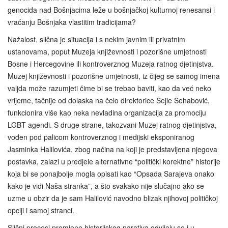
genocida nad Bošnjacima leže u bošnjačkoj kulturnoj renesansi i
vraćanju Bošnjaka vlastitim tradicijama?
Nažalost, slična je situacija i s nekim javnim ili privatnim
ustanovama, poput Muzeja književnosti i pozorišne umjetnosti
Bosne i Hercegovine ili kontroverznog Muzeja ratnog djetinjstva.
Muzej književnosti i pozorišne umjetnosti, iz čijeg se samog imena
valjda može razumjeti čime bi se trebao baviti, kao da već neko
vrijeme, tačnije od dolaska na čelo direktorice Šejle Šehabović,
funkcionira više kao neka nevladina organizacija za promociju
LGBT agendi. S druge strane, takozvani Muzej ratnog djetinjstva,
vođen pod palicom kontroverznog i medijski eksponiranog
Jasminka Halilovića, zbog načina na koji je predstavljena njegova
postavka, zalazi u predjele alternativne “politički korektne” historije
koja bi se ponajbolje mogla opisati kao “Opsada Sarajeva onako
kako je vidi Naša stranka”, a što svakako nije slučajno ako se
uzme u obzir da je sam Halilović navodno blizak njihovoj političkoj
opciji i samoj stranci.
Slični procesi promjene historijskog narativa odvijaju se i u