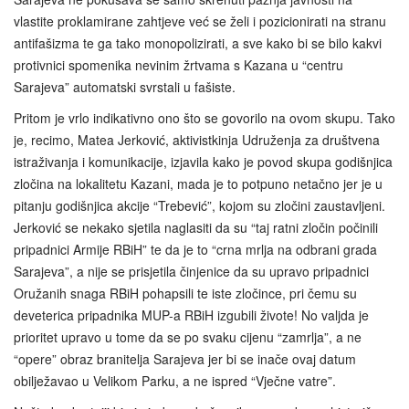
vlastite proklamirane zahtjeve već se želi i pozicionirati na stranu
antifašizma te ga tako monopolizirati, a sve kako bi se bilo kakvi
protivnici spomenika nevinim žrtvama s Kazana u “centru
Sarajeva” automatski svrstali u fašiste.
Pritom je vrlo indikativno ono što se govorilo na ovom skupu. Tako
je, recimo, Matea Jerković, aktivistkinja Udruženja za društvena
istraživanja i komunikacije, izjavila kako je povod skupa godišnjica
zločina na lokalitetu Kazani, mada je to potpuno netačno jer je u
pitanju godišnjica akcije “Trebević”, kojom su zločini zaustavljeni.
Jerković se nekako sjetila naglasiti da su “taj ratni zločin počinili
pripadnici Armije RBiH” te da je to “crna mrlja na odbrani grada
Sarajeva”, a nije se prisjetila činjenice da su upravo pripadnici
Oružanih snaga RBiH pohapsili te iste zločince, pri čemu su
deveterica pripadnika MUP-a RBiH izgubili živote! No valjda je
prioritet upravo u tome da se po svaku cijenu “zamrlja”, a ne
“opere” obraz branitelja Sarajeva jer bi se inače ovaj datum
obilježavao u Velikom Parku, a ne ispred “Vječne vatre”.