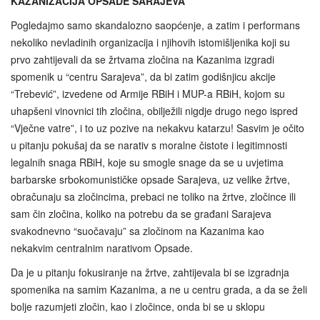
KAZANIZACIJA OPSADE SARAJEVA
Pogledajmo samo skandalozno saopćenje, a zatim i performans
nekoliko nevladinih organizacija i njihovih istomišljenika koji su
prvo zahtijevali da se žrtvama zločina na Kazanima izgradi
spomenik u “centru Sarajeva”, da bi zatim godišnjicu akcije
“Trebević”, izvedene od Armije RBiH i MUP-a RBiH, kojom su
uhapšeni vinovnici tih zločina, obilježili nigdje drugo nego ispred
“Vječne vatre”, i to uz pozive na nekakvu katarzu! Sasvim je očito
u pitanju pokušaj da se narativ s moralne čistote i legitimnosti
legalnih snaga RBiH, koje su smogle snage da se u uvjetima
barbarske srbokomunističke opsade Sarajeva, uz velike žrtve,
obračunaju sa zločincima, prebaci ne toliko na žrtve, zločince ili
sam čin zločina, koliko na potrebu da se građani Sarajeva
svakodnevno “suočavaju” sa zločinom na Kazanima kao
nekakvim centralnim narativom Opsade.
Da je u pitanju fokusiranje na žrtve, zahtijevala bi se izgradnja
spomenika na samim Kazanima, a ne u centru grada, a da se želi
bolje razumjeti zločin, kao i zločince, onda bi se u sklopu