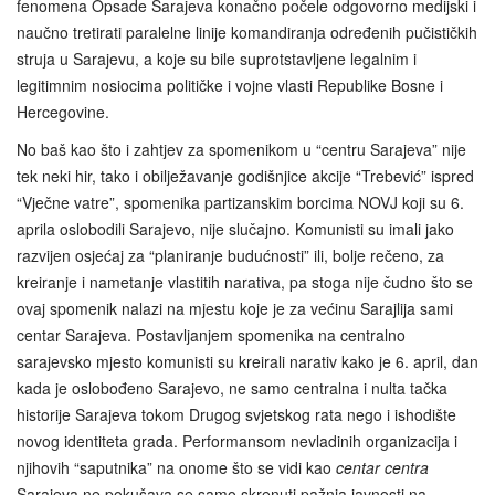
fenomena Opsade Sarajeva konačno počele odgovorno medijski i
naučno tretirati paralelne linije komandiranja određenih pučističkih
struja u Sarajevu, a koje su bile suprotstavljene legalnim i
legitimnim nosiocima političke i vojne vlasti Republike Bosne i
Hercegovine.
No baš kao što i zahtjev za spomenikom u “centru Sarajeva” nije
tek neki hir, tako i obilježavanje godišnjice akcije “Trebević” ispred
“Vječne vatre”, spomenika partizanskim borcima NOVJ koji su 6.
aprila oslobodili Sarajevo, nije slučajno. Komunisti su imali jako
razvijen osjećaj za “planiranje budućnosti” ili, bolje rečeno, za
kreiranje i nametanje vlastitih narativa, pa stoga nije čudno što se
ovaj spomenik nalazi na mjestu koje je za većinu Sarajlija sami
centar Sarajeva. Postavljanjem spomenika na centralno
sarajevsko mjesto komunisti su kreirali narativ kako je 6. april, dan
kada je oslobođeno Sarajevo, ne samo centralna i nulta tačka
historije Sarajeva tokom Drugog svjetskog rata nego i ishodište
novog identiteta grada. Performansom nevladinih organizacija i
njihovih “saputnika” na onome što se vidi kao
centar centra
Sarajeva ne pokušava se samo skrenuti pažnja javnosti na