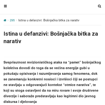
T
T
o
o
g
g
295
Istina u defanzivi: Bošnjačka bitka za narativ
g
g
l
l
Istina u defanzivi: Bošnjačka bitka za
e
e
n
n
narativ
a
a
v
v
i
i
g
g
Sveprisutnost revizionističkog ataka na “pamet” bošnjačkog
a
a
kolektiva dovodi do toga da se većina energije gubi u
t
t
pokušaju opisivanja i razumijevanja samog fenomena, dok
i
i
se zanemaruju konkretni nosioci i izvršioci čiji se postupci
o
o
ne stavljaju u odgovarajući kontekst “otmice narativa”, te
n
n
koji su stoga ostavljeni da na miru rovare i svoje društvene
diverzije i sabotaže predstavljaju kao legitimni dio javnog
diskursa i djelovanja