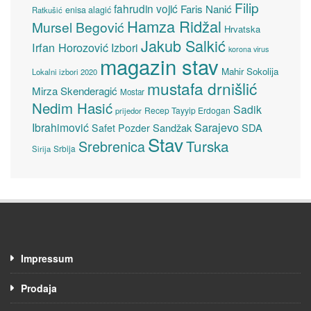
Filip
fahrudin vojić
Faris Nanić
enisa alagić
Ratkušić
Hamza Ridžal
Mursel Begović
Hrvatska
Jakub Salkić
Irfan Horozović
Izbori
korona virus
magazin stav
Mahir Sokolija
Lokalni izbori 2020
mustafa drnišlić
Mirza Skenderagić
Mostar
Nedim Hasić
Sadik
Recep Tayyip Erdogan
prijedor
Sarajevo
Ibrahimović
Sandžak
SDA
Safet Pozder
Stav
Turska
Srebrenica
Srbija
Sirija
Impressum
Prodaja