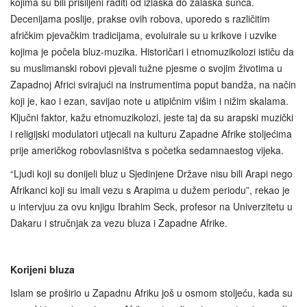
kojima su bili prisiljeni raditi od izlaska do zalaska sunca.
Decenijama poslije, prakse ovih robova, uporedo s različitim
afričkim pjevačkim tradicijama, evoluirale su u krikove i uzvike
kojima je počela bluz-muzika. Historičari i etnomuzikolozi ističu da
su muslimanski robovi pjevali tužne pjesme o svojim životima u
Zapadnoj Africi svirajući na instrumentima poput bandža, na način
koji je, kao i ezan, savijao note u atipičnim višim i nižim skalama.
Ključni faktor, kažu etnomuzikolozi, jeste taj da su arapski muzički
i religijski modulatori utjecali na kulturu Zapadne Afrike stoljećima
prije američkog robovlasništva s početka sedamnaestog vijeka.
“Ljudi koji su donijeli bluz u Sjedinjene Države nisu bili Arapi nego
Afrikanci koji su imali vezu s Arapima u dužem periodu”, rekao je
u intervjuu za ovu knjigu Ibrahim Seck, profesor na Univerzitetu u
Dakaru i stručnjak za vezu bluza i Zapadne Afrike.
Korijeni bluza
Islam se proširio u Zapadnu Afriku još u osmom stoljeću, kada su