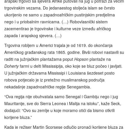
arapski trgovci sa sjevera Afrike putovali na jug u potrazi za većim
trgovinskim vezama. Do jedanaestog stoljeća islam se čvrsto
ukorijenio ne samo u zapadnoafričkim pustinjskim predjelima
nego i u priobalnim ravnicama. (…) Robovlasnički sistem
zacementirao je trgovinske i kulturne veze između afričkog
zapada i arapskog sjevera. (…)
Trgovina robljem u Americi trajala je od 1619. do okončanja
Američkog građanskog rata 1865. godine. Bivši robovi nastavili su
raditi na južnjačkim plantažama poput
Hopson
plantaže na
Doherty
farmi u delti Mississipija, oko koje se bluz počeo i javljati.
U južnjačkim državama Mississipi i Louisiana šezdeset posto
robova potjecalo je iz pretežno muslimanskog područja
nekadašnje zapadnoafričke regije Senegambia.
“Ova regija nije obuhvatala samo Senegal i Gambiju nego i jug
Mauritanije, sve do Sierra Leonea i Malija na istoku”, kaže Seck,
dodajući: “Ovo su zemlje u koje moramo otići da bismo otkrili
korijene bluza.”
Kada je režiser Martin Scorsese odlučio pronaći korijene bluza za