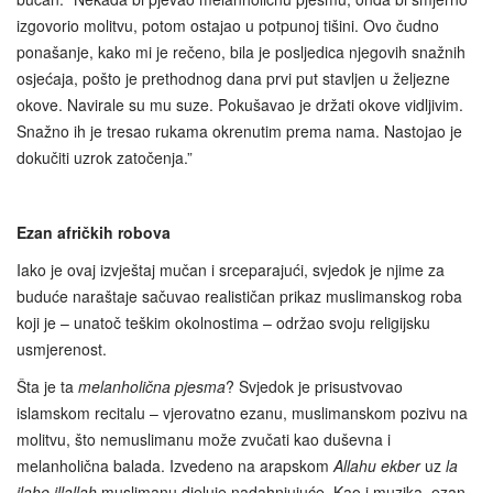
izgovorio molitvu, potom ostajao u potpunoj tišini. Ovo čudno
ponašanje, kako mi je rečeno, bila je posljedica njegovih snažnih
osjećaja, pošto je prethodnog dana prvi put stavljen u željezne
okove. Navirale su mu suze. Pokušavao je držati okove vidljivim.
Snažno ih je tresao rukama okrenutim prema nama. Nastojao je
dokučiti uzrok zatočenja.”
Ezan afričkih robova
Iako je ovaj izvještaj mučan i srceparajući, svjedok je njime za
buduće naraštaje sačuvao realističan prikaz muslimanskog roba
koji je – unatoč teškim okolnostima – održao svoju religijsku
usmjerenost.
Šta je ta
melanholična pjesma
? Svjedok je prisustvovao
islamskom recitalu – vjerovatno ezanu, muslimanskom pozivu na
molitvu, što nemuslimanu može zvučati kao duševna i
melanholična balada. Izvedeno na arapskom
Allahu ekber
uz
la
ilahe illallah
muslimanu djeluje nadahnjujuće. Kao i muzika, ezan