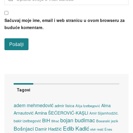
Sačuvaj moje ime, email i web stranicu u ovom browseru za
buduće komentare.
Tagovi
adem mehmedović
Alma
admir lisica
Alija Izetbegović
Amina ŠEĆEROVIĆ-KAŞLI
Arnautović
Amir Sijamhodžić.
bojan budimac
BiH
bakir izetbegović
Bosanski jezik
Bihać
Edib Kadić
Bošnjaci
Damir Hadžić
elvir resić
Enes