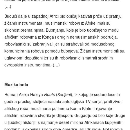
(…)
Budući da je u zapadnoj Africi bio običaj kazivati priče uz pratnju
žičanih instrumenata, muslimanski robovi iz Afrike imali su
sklonost prema njima. Bubnjanje, koje je bilo uobičajeno među
afričkim robovima iz Konga i drugih nemuslimanskih područja,
robovlasnici su zabranjivali jer su strahovali od međusobnog
komuniciranja robova pomoću bubnjeva. Žičani instrumenti bili su,
uglavnom, dopušteni jer su ih robovlasnici smatrali srodnim
evropskim instrumentima. (…)
Muzika bola
Roman Alexa Haleya
Roots
(
Korijeni
), iz kojeg je sedamdesetih
godina prošlog stoljeća nastala antologijska TV serija, prati život
afričkog roba, muslimana po imenu Kunta Kinte. Trgovanje
afričkim robovima stvorilo je dijasporu drugačiju od bilo koje druge
u ljudskoj historiji, s najmanje deset miliona Afrikanaca kupljenih i
prodanih u okovima širom obje Amerike, ali i drugdje. Bol robova