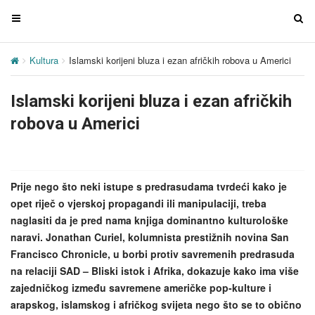
T
T
o
o
g
g
Kultura
Islamski korijeni bluza i ezan afričkih robova u Americi
g
g
l
l
Islamski korijeni bluza i ezan afričkih
e
e
n
n
robova u Americi
a
a
v
v
i
i
g
g
Prije nego što neki istupe s predrasudama tvrdeći kako je
a
a
opet riječ o vjerskoj propagandi ili manipulaciji, treba
t
t
naglasiti da je pred nama knjiga dominantno kulturološke
i
i
naravi. Jonathan Curiel, kolumnista prestižnih novina San
o
o
Francisco Chronicle, u borbi protiv savremenih predrasuda
n
n
na relaciji SAD – Bliski istok i Afrika, dokazuje kako ima više
zajedničkog između savremene američke pop-kulture i
arapskog, islamskog i afričkog svijeta nego što se to obično