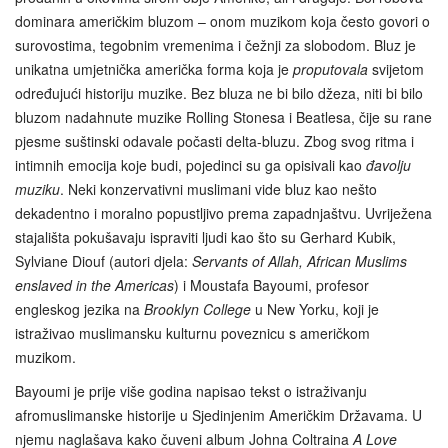
dominara američkim bluzom – onom muzikom koja često govori o
surovostima, tegobnim vremenima i čežnji za slobodom. Bluz je
unikatna umjetnička američka forma koja je
proputovala
svijetom
određujući historiju muzike. Bez bluza ne bi bilo džeza, niti bi bilo
bluzom nadahnute muzike Rolling Stonesa i Beatlesa, čije su rane
pjesme suštinski odavale počasti delta-bluzu. Zbog svog ritma i
intimnih emocija koje budi, pojedinci su ga opisivali kao
đavolju
muziku
. Neki konzervativni muslimani vide bluz kao nešto
dekadentno i moralno popustljivo prema zapadnjaštvu. Uvriježena
stajališta pokušavaju ispraviti ljudi kao što su Gerhard Kubik,
Sylviane Diouf (autori djela:
Servants of Allah, African Muslims
enslaved in the Americas
) i Moustafa Bayoumi, profesor
engleskog jezika na
Brooklyn College
u New Yorku, koji je
istraživao muslimansku kulturnu poveznicu s američkom
muzikom.
Bayoumi je prije više godina napisao tekst o istraživanju
afromuslimanske historije u Sjedinjenim Američkim Državama. U
njemu naglašava kako čuveni album Johna Coltraina
A Love