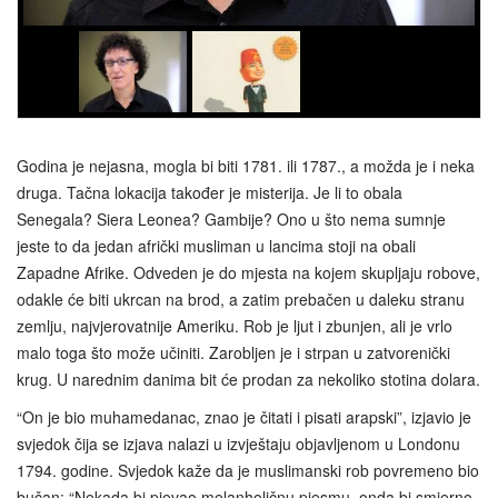
Godina je nejasna, mogla bi biti 1781. ili 1787., a možda je i neka
druga. Tačna lokacija također je misterija. Je li to obala
Senegala? Siera Leonea? Gambije? Ono u što nema sumnje
jeste to da jedan afrički musliman u lancima stoji na obali
Zapadne Afrike. Odveden je do mjesta na kojem skupljaju robove,
odakle će biti ukrcan na brod, a zatim prebačen u daleku stranu
zemlju, najvjerovatnije Ameriku. Rob je ljut i zbunjen, ali je vrlo
malo toga što može učiniti. Zarobljen je i strpan u zatvorenički
krug. U narednim danima bit će prodan za nekoliko stotina dolara.
“On je bio muhamedanac, znao je čitati i pisati arapski”, izjavio je
svjedok čija se izjava nalazi u izvještaju objavljenom u Londonu
1794. godine. Svjedok kaže da je muslimanski rob povremeno bio
bučan: “Nekada bi pjevao melanholičnu pjesmu, onda bi smjerno