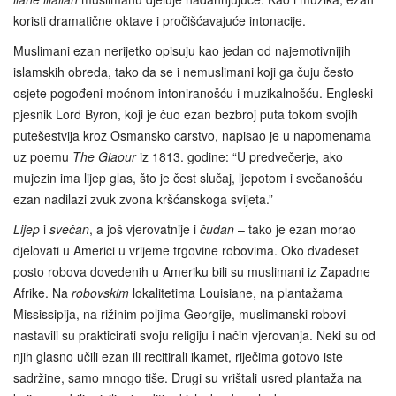
koristi dramatične oktave i pročišćavajuće intonacije.
Muslimani ezan nerijetko opisuju kao jedan od najemotivnijih
islamskih obreda, tako da se i nemuslimani koji ga čuju često
osjete pogođeni moćnom intoniranošću i muzikalnošću. Engleski
pjesnik Lord Byron, koji je čuo ezan bezbroj puta tokom svojih
putešestvija kroz Osmansko carstvo, napisao je u napomenama
uz poemu
The Giaour
iz 1813. godine: “U predvečerje, ako
mujezin ima lijep glas, što je čest slučaj, ljepotom i svečanošću
ezan nadilazi zvuk zvona kršćanskoga svijeta.”
Lijep
i
svečan
, a još vjerovatnije i
čudan
– tako je ezan morao
djelovati u Americi u vrijeme trgovine robovima. Oko dvadeset
posto robova dovedenih u Ameriku bili su muslimani iz Zapadne
Afrike. Na
robovskim
lokalitetima Louisiane, na plantažama
Mississipija, na rižinim poljima Georgije, muslimanski robovi
nastavili su prakticirati svoju religiju i način vjerovanja. Neki su od
njih glasno učili ezan ili recitirali ikamet, riječima gotovo iste
sadržine, samo mnogo tiše. Drugi su vrištali usred plantaža na