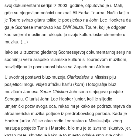
svoj dokumentarni serijal iz 2003. godine, otputovao je u Mali,
gdje su njegovi pomoćnici upoznali Ali Farka Tourea. Način kojim
je Toure svirao gitaru toliko je podsjećao na John Lee Hookera da
ga je Scorsese imenovao kao
DNK bluza
. Toure, koji je odgojen
kao smjerni musliman, uklopio je svoje kulturološke elemente u
muziku. (…)
Iako se u izuzetno gledanoj Scorsesejevoj dokumentarnoj seriji ne
spominju veze arapsko-islamske kulture s Toureovom muzikom,
rasvijetljena je povezanost bluza sa Zapadnom Afrikom.
U uvodnoj postavci bluz-muzeja
Clarksdalea
u Mississipiju
posjetioci mogu vidjeti afričku harfu (
kora
) i fotografije bluz-
muzičara Jamesa
Super Chicken
Johnsona s njegove posjete
Senegalu. Gitarist John Lee Hooker junior, koji je slijedio
umjetnički poziv svoga oca, rekao mi je kako se podrazumijeva da
afroamerička muzika potječe iz predrobovskog perioda. Kada je
Hooker junior, čiji se otac rodio i odrastao u Mississipiju, zbog
nastupa posjetio Tunis i Maroko, bilo mu je to izvrsno iskustvo, jer,
kazao mi je, shvatio je kako je to mjesto odakle smo sve dobili.