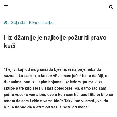
T
T
o
o
g
g
Stajališta
Krivo srastanje
I iz džamije je najbolje požuriti pravo kuć
g
g
l
l
I iz džamije je najbolje požuriti pravo
e
e
n
n
kući
a
a
v
v
i
i
g
g
“Hej, vi koji od mog smrada bježite, vi najprije treba da
a
a
saznate ko sam ja, a ko ste vi! Ja sam jučer bio u čaršiji, u
t
t
dućanima, onaj s lijepim bojama i izgledom, pa me vi za
i
i
skupe pare kupiste i u slast pojedoste! Pa, samo što sam
o
o
jednu večer s vama bio, evo u koji sam hal pao! Šta bi bilo sa
n
n
mnom da sam i više s vama bio?! Takvi ste vi smrdljivci da
bih ja trebao da bježim od vas, a ne vi od mene”