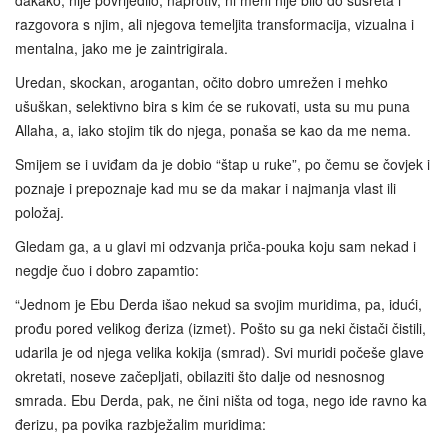
dakako, nije povrijedilo, naprotiv, ni meni nije bilo do susreta i
razgovora s njim, ali njegova temeljita transformacija, vizualna i
mentalna, jako me je zaintrigirala.
Uredan, skockan, arogantan, očito dobro umrežen i mehko
ušuškan, selektivno bira s kim će se rukovati, usta su mu puna
Allaha, a, iako stojim tik do njega, ponaša se kao da me nema.
Smijem se i uviđam da je dobio “štap u ruke”, po čemu se čovjek i
poznaje i prepoznaje kad mu se da makar i najmanja vlast ili
položaj.
Gledam ga, a u glavi mi odzvanja priča-pouka koju sam nekad i
negdje čuo i dobro zapamtio:
“Jednom je Ebu Derda išao nekud sa svojim muridima, pa, idući,
prođu pored velikog đeriza (izmet). Pošto su ga neki čistači čistili,
udarila je od njega velika kokija (smrad). Svi muridi počeše glave
okretati, noseve začepljati, obilaziti što dalje od nesnosnog
smrada. Ebu Derda, pak, ne čini ništa od toga, nego ide ravno ka
đerizu, pa povika razbježalim muridima: