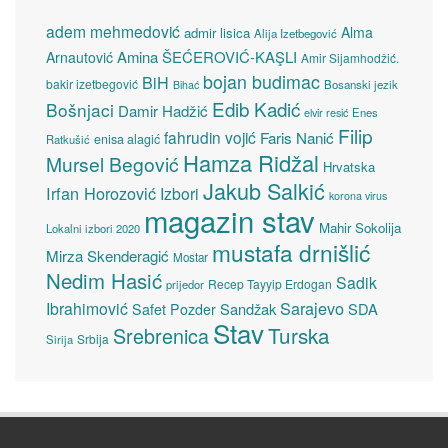
adem mehmedović
Alma
admir lisica
Alija Izetbegović
Amina ŠEĆEROVIĆ-KAŞLI
Arnautović
Amir Sijamhodžić.
bojan budimac
BiH
bakir izetbegović
Bosanski jezik
Bihać
Edib Kadić
Bošnjaci
Damir Hadžić
elvir resić
Enes
Filip
fahrudin vojić
Faris Nanić
enisa alagić
Ratkušić
Hamza Ridžal
Mursel Begović
Hrvatska
Jakub Salkić
Irfan Horozović
Izbori
korona virus
magazin stav
Mahir Sokolija
Lokalni izbori 2020
mustafa drnišlić
Mirza Skenderagić
Mostar
Nedim Hasić
Sadik
Recep Tayyip Erdogan
prijedor
Sarajevo
Ibrahimović
Sandžak
SDA
Safet Pozder
Stav
Turska
Srebrenica
Srbija
Sirija