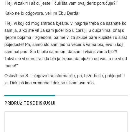
‘Hej, vi zakiri i ašici, jeste li čuli šta vam ovaj đeriz poručuje?!’
Kako ne bi odgovora, veli im Ebu Derda:
‘Hej, vi koji od mog smrada bježite, vi najprije treba da saznate ko
sam ja, a ko ste vi! Ja sam jučer bio u čaršiji, u dućanima, onaj s
lijepim bojama i izgledom, pa me vi za skupe pare kupiste i u slast
pojedoste! Pa, samo što sam jednu večer s vama bio, evo u koji
sam hal pao! Šta bi bilo sa mnom da sam i više s vama bio?!
Takvi ste vi smrdljivci da bih ja trebao da bježim od vas, a ne vi od
mene!’”
Ostavih se S. i njegove transformacije, pa, brže-bolje, pobjegoh i
ja. Dok još ima vremena i dok se nisam usmrdio.
PRIDRUŽITE SE DISKUSIJI