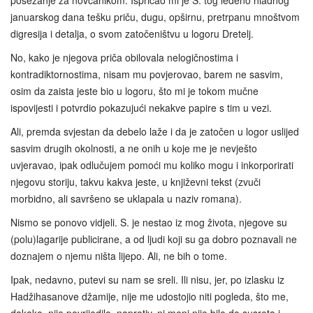
posezanje za novčanikom. Ispričao mi je S. tog ledeno hladnog
januarskog dana tešku priču, dugu, opširnu, pretrpanu mnoštvom
digresija i detalja, o svom zatočeništvu u logoru Dretelj.
No, kako je njegova priča obilovala nelogičnostima i
kontradiktornostima, nisam mu povjerovao, barem ne sasvim,
osim da zaista jeste bio u logoru, što mi je tokom mučne
ispovijesti i potvrdio pokazujući nekakve papire s tim u vezi.
Ali, premda svjestan da debelo laže i da je zatočen u logor uslijed
sasvim drugih okolnosti, a ne onih u koje me je nevješto
uvjeravao, ipak odlučujem pomoći mu koliko mogu i inkorporirati
njegovu storiju, takvu kakva jeste, u književni tekst (zvuči
morbidno, ali savršeno se uklapala u naziv romana).
Nismo se ponovo vidjeli. S. je nestao iz mog života, njegove su
(polu)lagarije publicirane, a od ljudi koji su ga dobro poznavali ne
doznajem o njemu ništa lijepo. Ali, ne bih o tome.
Ipak, nedavno, putevi su nam se sreli. Ili nisu, jer, po izlasku iz
Hadžihasanove džamije, nije me udostojio niti pogleda, što me,