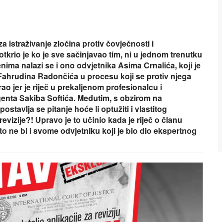
a istraživanje zločina protiv čovječnosti i
rio je ko je sve sačinjavao tim, ni u jednom trenutku
ima nalazi se i ono odvjetnika Asima Crnalića, koji je
 Fahrudina Radončića u procesu koji se protiv njega
o jer je riječ u prekaljenom profesionalcu i
agenta Sakiba Softića. Međutim, s obzirom na
stavlja se pitanje hoće li optužiti i vlastitog
evizije?! Upravo je to učinio kada je riječ o članu
o ne bi i svome odvjetniku koji je bio dio ekspertnog