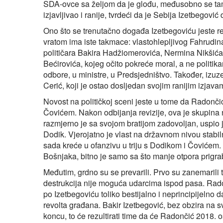
SDA-ovce sa željom da je glođu, međusobno se tam
izjavljivao i ranije, tvrdeći da je Sebija Izetbego
Ono što se trenutačno događa Izetbegoviću jeste r
vratom ima iste takmace: vlastohlepljivog Fahrudi
političara Bakira Hadžiomerovića, Nermina Nikšić
Bećirovića, kojeg očito pokreće moral, a ne politika
odbore, u ministre, u Predsjedništvo. Također, izuz
Cerić, koji je ostao dosljedan svojim ranijim izjavam
Novost na političkoj sceni jeste u tome da Radončić
Čovićem. Nakon odbijanja revizije, ova je skupina n
razmjerno je sa svojom bratijom zadovoljan, uspio j
Dodik. Vjerojatno je vlast na državnom nivou stabi
sada kreće u ofanzivu u triju s Dodikom i Čovićem.
Bošnjaka, bitno je samo sa što manje otpora prigrabit
Međutim, grdno su se prevarili. Prvo su zanemarili 
destrukcija nije moguća udarcima ispod pasa. Rado
po Izetbegoviću toliko bestijalno i neprincipijelno
revolta građana. Bakir Izetbegović, bez obzira na 
koncu, to će rezultirati time da će Radončić 2018. 