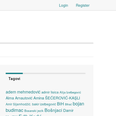
Login
Register
Tagovi
adem mehmedović
admir lisica
Alija Izetbegović
Amina ŠEĆEROVIĆ-KAŞLI
Alma Arnautović
bojan
BiH
Amir Sijamhodžić.
bakir izetbegović
Bihać
budimac
Bošnjaci
Damir
Bosanski jezik