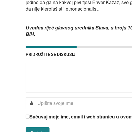
jedino da ga na kakvoj pivi tješi Enver Kazaz, sve g
da nije klerofašist i etnonacionalist.
Uvodna riječ glavnog urednika Stava, u broju 10
BiH.
PRIDRUŽITE SE DISKUSIJI
Sačuvaj moje ime, email i web stranicu u ov