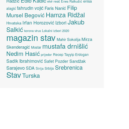
Edib Kadić
Hadžić
enisa
elvir resić
Enes Ratkušić
Filip
fahrudin vojić
Faris Nanić
alagić
Hamza Ridžal
Mursel Begović
Jakub
Irfan Horozović
Izbori
Hrvatska
Salkić
Lokalni izbori 2020
korona virus
magazin stav
Mirza
Mahir Sokolija
mustafa drnišlić
Skenderagić
Mostar
Nedim Hasić
Recep Tayyip Erdogan
prijedor
Sadik Ibrahimović
Sandžak
Safet Pozder
Srebrenica
Sarajevo
SDA
Srbija
Sirija
Stav
Turska