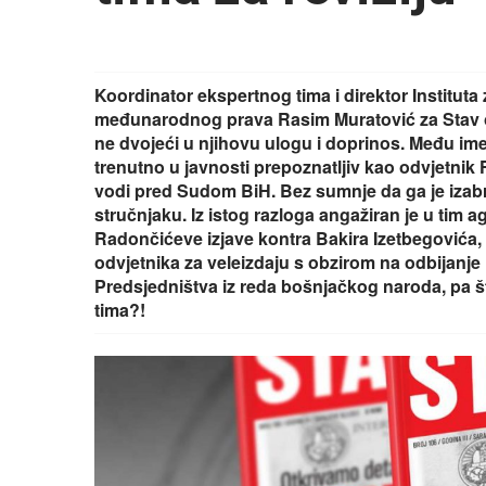
Koordinator ekspertnog tima i direktor Instituta z
međunarodnog prava Rasim Muratović za Stav otk
ne dvojeći u njihovu ulogu i doprinos. Među imen
trenutno u javnosti prepoznatljiv kao odvjetnik
vodi pred Sudom BiH. Bez sumnje da ga je izabra
stručnjaku. Iz istog razloga angažiran je u tim 
Radončićeve izjave kontra Bakira Izetbegovića, po
odvjetnika za veleizdaju s obzirom na odbijanje r
Predsjedništva iz reda bošnjačkog naroda, pa št
tima?!