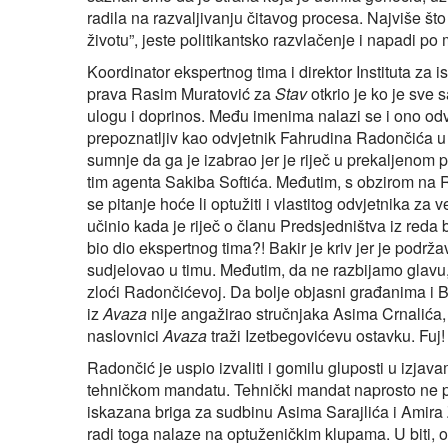
radila na razvaljivanju čitavog procesa. Najviše što
životu”, jeste politikantsko razvlačenje i napadi po m
Koordinator ekspertnog tima i direktor Instituta za 
prava Rasim Muratović za
Stav
otkrio je ko je sve 
ulogu i doprinos. Među imenima nalazi se i ono odvj
prepoznatljiv kao odvjetnik Fahrudina Radončića u
sumnje da ga je izabrao jer je riječ u prekaljenom p
tim agenta Sakiba Softića. Međutim, s obzirom na R
se pitanje hoće li optužiti i vlastitog odvjetnika za
učinio kada je riječ o članu Predsjedništva iz reda 
bio dio ekspertnog tima?! Bakir je kriv jer je podrža
sudjelovao u timu. Međutim, da ne razbijamo glavu, Cr
zloći Radončićevoj. Da bolje objasni građanima i B
iz
Avaza
nije angažirao stručnjaka Asima Crnalića,
naslovnici
Avaza
traži Izetbegovićevu ostavku. Fuj!
Radončić je uspio izvaliti i gomilu gluposti u izjav
tehničkom mandatu. Tehnički mandat naprosto ne postoj
iskazana briga za sudbinu Asima Sarajlića i Amira Z
radi toga nalaze na optuženičkim klupama. U biti, o