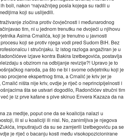
 ih boli, nakon “najvažnijeg posla kojega su radili u
edijima koji su uslijedili.
istraživanje zločina protiv čovječnosti i međunarodnog
sačinjavao tim, ni u jednom trenutku ne dvojeći u njihovu
etnika Asima Crnalića, koji je trenutno u javnosti
 procesu koji se protiv njega vodi pred Sudom BiH. Bez
rofesionalcu i stručnjaku. Iz istog razloga angažiran je u
adončićeve izjave kontra Bakira Izetbegovića, postavlja
 veleizdaju s obzirom na odbijanje revizije?! Upravo je to
bošnjačkog naroda, pa što ne bi i svome odvjetniku koji je
vao procjene ekspertnog tima, a Crnalić je kriv jer je
nalić ništa nije kriv, ovdje je riječ o neprincipijelnosti i
ošnjacima šta se ustvari dogodilo, Radončićev stručni tim
 već je iz prve kafane s pive skinuo Envera Kazaza da na
ama za medije, poput one da se koalicija nalazi u
i, ili si u koaliciji ili nisi. No, zanimljiva je njegova
ukića, imputirajući da su se zamjerili Izetbegoviću pa se
vdje je riječ o bacanju kosti među visokopozicionirane