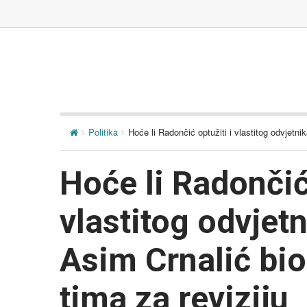
Politika
Hoće li Radončić optužiti i vlastitog odvjetni
Hoće li Radončić 
vlastitog odvjet
Asim Crnalić bio
tima za reviziju