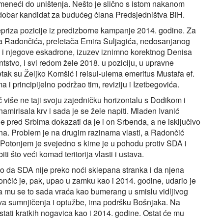
eneći do uništenja. Nešto je slično s istom nakanom
vić dobar kandidat za budućeg člana Predsjedništva BiH.
epriza pozicije iz predizborne kampanje 2014. godine. Za
na Radončića, preletača Emira Suljagića, nedosanjanog
a i njegove eskadrone, izuzev iznimno korektnog Denisa
ntstvo, i svi redom žele 2018. u poziciju, u upravne
etak su Željko Komšić i reisul-ulema emeritus Mustafa ef.
a i principijelno podržao tim, reviziju i Izetbegovića.
 više ne taji svoju zajedničku horizontalu s Dodikom i
amirisala krv i sada je se žele napiti. Mladen Ivanić
e pred Srbima dokazati da je i on Srbenda, a ne isključivo
lna. Problem je na drugim razinama vlasti, a Radončić
 Potonjem je svejedno s kime je u pohodu protiv SDA i
i što veći komad teritorija vlasti i ustava.
to da SDA nije preko noći sklepana stranka i da njena
nčić je, pak, upao u zamku kao i 2014. godine, udario je
 da mu se to sada vraća kao bumerang u smislu vidljivog
sva sumnjičenja i optužbe, ima podršku Bošnjaka. Na
ostati kratkih nogavica kao i 2014. godine. Ostat će mu