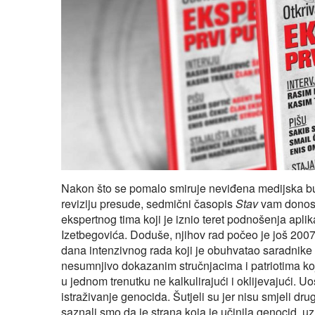
Nakon što se pomalo smiruje neviđena medijska bur
reviziju presude, sedmični časopis
Stav
vam donosi,
ekspertnog tima koji je iznio teret podnošenja apl
Izetbegovića. Doduše, njihov rad počeo je još 2007
dana intenzivnog rada koji je obuhvatao saradnike i
nesumnjivo dokazanim stručnjacima i patriotima koji
u jednom trenutku ne kalkulirajući i oklijevajući. Uos
istraživanje genocida. Šutjeli su jer nisu smjeli dru
saznali smo da je strana koja je učinila genocid, 