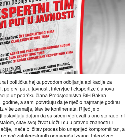
a i politička hajka povodom odbijanja aplikacije za
 po prvi put u javnosti, intervjue i ekspertize članova
ikacije uz podršku člana Predsjedništva BiH Bakira
. godine, a sami potvrđuju da je riječ o najmanje godinu
z više zemalja, štaviše kontinenata. Riječ je o
 ostavljaju dojam da su srcem vjerovali u ono što rade, ni
talom, čitav svoj život uložili su u pravne znanosti ili
gačije, inače bi čitav proces bio unaprijed kompromitiran, a
uz pomoć zainteresiranih pomagača izvana, intenzivno