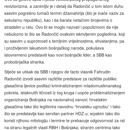
revizionizma, a zanimljiv je i detalj da Radončić u tom istom duhu
sasvim pogrešno tumači termin džamahirija (što je inače naziv za
sekularnu republiku), kao i da barata netačnim brojevima o
stradalim u ratu. Ovo bi se moglo nazvati i populizmom da nije
nebulozno to što se Radončić ovakvim iskrivljenim pogledima, koji
su sasvim u suprotnosti s temljnim vrijednostima, shvatanjima, pa
i proživljenim iskustvom bošnjačkog naroda, pokušava
istovremeno predstaviti kao novi bošnjački lider, a SBB kao
probošnjačka stranka.
Stječe se utisak da SBB i njegov de facto vlasnik Fahrudin
Radončić izvodi sasvim različite predstave za različite publike:
glasačima ljevice podilazi kriminaliziranjem mladomuslimanskog
pokreta, istaknutih ličnosti iz tog kruga i uopće problematiziranjem
organiziranja Bošnjaka na nacionalnoj osnovi; hrvatskim
glasačima tako što legitimira navodnu “hrvatsku ugrozbu” i tako
što se predstavlja kao servilan partner HDZ-u; srpskim tako što
koristi njihovu mitologiju i termine te prebacuje odgovornost za rat
na stranu legalnih vlasti RBiH i Bošnjaka; stranim centrima tako