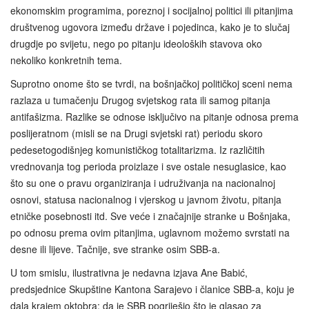
ekonomskim programima, poreznoj i socijalnoj politici ili pitanjima
društvenog ugovora između države i pojedinca, kako je to slučaj
drugdje po svijetu, nego po pitanju ideoloških stavova oko
nekoliko konkretnih tema.
Suprotno onome što se tvrdi, na bošnjačkoj političkoj sceni nema
razlaza u tumačenju Drugog svjetskog rata ili samog pitanja
antifašizma. Razlike se odnose isključivo na pitanje odnosa prema
poslijeratnom (misli se na Drugi svjetski rat) periodu skoro
pedesetogodišnjeg komunističkog totalitarizma. Iz različitih
vrednovanja tog perioda proizlaze i sve ostale nesuglasice, kao
što su one o pravu organiziranja i udruživanja na nacionalnoj
osnovi, statusa nacionalnog i vjerskog u javnom životu, pitanja
etničke posebnosti itd. Sve veće i značajnije stranke u Bošnjaka,
po odnosu prema ovim pitanjima, uglavnom možemo svrstati na
desne ili lijeve. Tačnije, sve stranke osim SBB-a.
U tom smislu, ilustrativna je nedavna izjava Ane Babić,
predsjednice Skupštine Kantona Sarajevo i članice SBB-a, koju je
dala krajem oktobra: da je SBB pogriješio što je glasao za