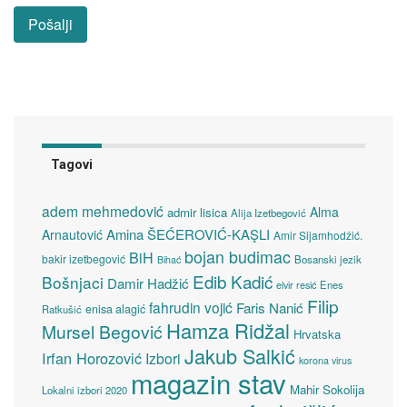
Tagovi
adem mehmedović
Alma
admir lisica
Alija Izetbegović
Amina ŠEĆEROVIĆ-KAŞLI
Arnautović
Amir Sijamhodžić.
bojan budimac
BiH
bakir izetbegović
Bosanski jezik
Bihać
Edib Kadić
Bošnjaci
Damir Hadžić
elvir resić
Enes
Filip
fahrudin vojić
Faris Nanić
enisa alagić
Ratkušić
Hamza Ridžal
Mursel Begović
Hrvatska
Jakub Salkić
Irfan Horozović
Izbori
korona virus
magazin stav
Mahir Sokolija
Lokalni izbori 2020