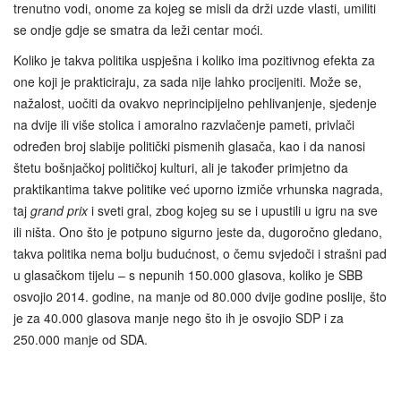
trenutno vodi, onome za kojeg se misli da drži uzde vlasti, umiliti
se ondje gdje se smatra da leži centar moći.
Koliko je takva politika uspješna i koliko ima pozitivnog efekta za
one koji je prakticiraju, za sada nije lahko procijeniti. Može se,
nažalost, uočiti da ovakvo neprincipijelno pehlivanjenje, sjedenje
na dvije ili više stolica i amoralno razvlačenje pameti, privlači
određen broj slabije politički pismenih glasača, kao i da nanosi
štetu bošnjačkoj političkoj kulturi, ali je također primjetno da
praktikantima takve politike već uporno izmiče vrhunska nagrada,
taj
grand prix
i sveti gral, zbog kojeg su se i upustili u igru na sve
ili ništa. Ono što je potpuno sigurno jeste da, dugoročno gledano,
takva politika nema bolju budućnost, o čemu svjedoči i strašni pad
u glasačkom tijelu – s nepunih 150.000 glasova, koliko je SBB
osvojio 2014. godine, na manje od 80.000 dvije godine poslije, što
je za 40.000 glasova manje nego što ih je osvojio SDP i za
250.000 manje od SDA.