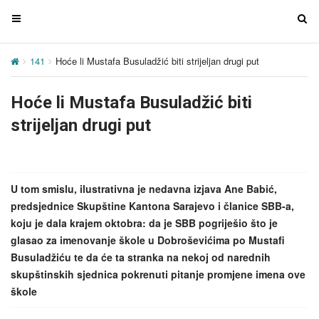
T
T
o
o
g
g
141
Hoće li Mustafa Busuladžić biti strijeljan drugi put
g
g
l
l
Hoće li Mustafa Busuladžić biti
e
e
n
n
strijeljan drugi put
a
a
v
v
i
i
g
g
U tom smislu, ilustrativna je nedavna izjava Ane Babić,
a
a
predsjednice Skupštine Kantona Sarajevo i članice SBB-a,
t
t
koju je dala krajem oktobra: da je SBB pogriješio što je
i
i
glasao za imenovanje škole u Dobroševićima po Mustafi
o
o
Busuladžiću te da će ta stranka na nekoj od narednih
n
n
skupštinskih sjednica pokrenuti pitanje promjene imena ove
škole