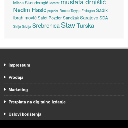
mustafa drnišlić
Mirza Skenderagić
Mostar
Nedim Hasić
Sadik
Recep Tayyip Erdogan
prijedor
Sarajevo
Ibrahimović
Sandžak
SDA
Safet Pozder
Stav
Turska
Srebrenica
Srbija
Sirija
Impressum
Prodaja
Marketing
Pretplata na digitalno izdanje
Uslovi korištenja