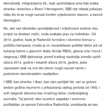
demokratiji, integracijama itd., koje upotrebljava ama baš svaka
stranka i strančica u Bosni i Hercegovini, SBB nije nikada pokazao
ništa što bi se mogli nazvati čvrstim vrijednosnim stavom, a kamoli
ideologijom.
No, ako već ideološku opredijeljenost i vrijednosne sudove nisu
iznijeli na direktan način, onda svakako jesu na indirektan. Od
2010. godine, kada je Radončić formalno i otvoreno krenuo u
političku kampanju (mada je on nezaobilazan politički faktor još od
kuhanja kahve u glavnom štabu Armije RBiH), glavna crta i trend i
njegovog i SBB djelovanja, pored kratkog razdoblja između općih
izbora 2014. godine i lokalnih izbora 2016. godine, jeste
neprestani atak na ono što bismo mogli nazvati ratnim i
postratnim demokratskim naslijeđem.
I SBB, kao stranka, i
Avaz
, kao njen partijski list, već su gotovo
sedam godina neumorni u prikazivanju cijelog perioda od 1992. i
svih njegovih tekovina kao mračnog doba i civilizacijskog
sumraka. Taj period, iako izuzetno uspješan i enormno
profitabilan za samog Fahrudina Radončića, predstavlja se kao