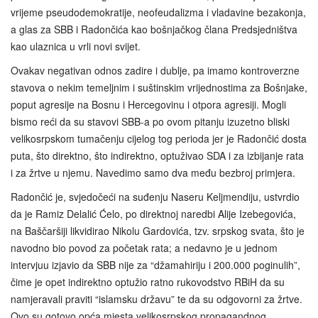
vrijeme pseudodemokratije, neofeudalizma i vladavine bezakonja,
a glas za SBB i Radončića kao bošnjačkog člana Predsjedništva
kao ulaznica u vrli novi svijet.
Ovakav negativan odnos zadire i dublje, pa imamo kontroverzne
stavova o nekim temeljnim i suštinskim vrijednostima za Bošnjake,
poput agresije na Bosnu i Hercegovinu i otpora agresiji. Mogli
bismo reći da su stavovi SBB-a po ovom pitanju izuzetno bliski
velikosrpskom tumačenju cijelog tog perioda jer je Radončić dosta
puta, što direktno, što indirektno, optuživao SDA i za izbijanje rata
i za žrtve u njemu. Navedimo samo dva među bezbroj primjera.
Radončić je, svjedočeći na suđenju Naseru Keljmendiju, ustvrdio
da je Ramiz Delalić Ćelo, po direktnoj naredbi Alije Izebegovića,
na Baščaršiji likvidirao Nikolu Gardovića, tzv. srpskog svata, što je
navodno bio povod za početak rata; a nedavno je u jednom
intervjuu izjavio da SBB nije za “džamahiriju i 200.000 poginulih”,
čime je opet indirektno optužio ratno rukovodstvo RBiH da su
namjeravali praviti “islamsku državu” te da su odgovorni za žrtve.
Ovo su gotovo opća mjesta velikosrpskog propagandnog