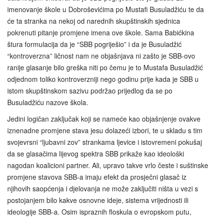
imenovanje škole u Dobroševićima po Mustafi Busuladžiću te da
će ta stranka na nekoj od narednih skupštinskih sjednica
pokrenuti pitanje promjene imena ove škole. Sama Babićkina
štura formulacija da je “SBB pogriješio” i da je Busuladžić
“kontroverzna” ličnost nam ne objašnjava ni zašto je SBB-ovo
ranije glasanje bilo greška niti po čemu je to Mustafa Busuladžić
odjednom toliko kontroverzniji nego godinu prije kada je SBB u
istom skupštinskom sazivu podržao prijedlog da se po
Busuladžiću nazove škola.
Jedini logičan zaključak koji se nameće kao objašnjenje ovakve
iznenadne promjene stava jesu dolazeći izbori, te u skladu s tim
svojevrsni “ljubavni zov” strankama ljevice i istovremeni pokušaj
da se glasačima lijevog spektra SBB prikaže kao ideološki
nagodan koalicioni partner. Ali, upravo takve vrlo česte i suštinske
promjene stavova SBB-a imaju efekt da prosječni glasač iz
njihovih saopćenja i djelovanja ne može zaključiti ništa u vezi s
postojanjem bilo kakve osnovne ideje, sistema vrijednosti ili
ideologije SBB-a. Osim ispraznih floskula o evropskom putu,