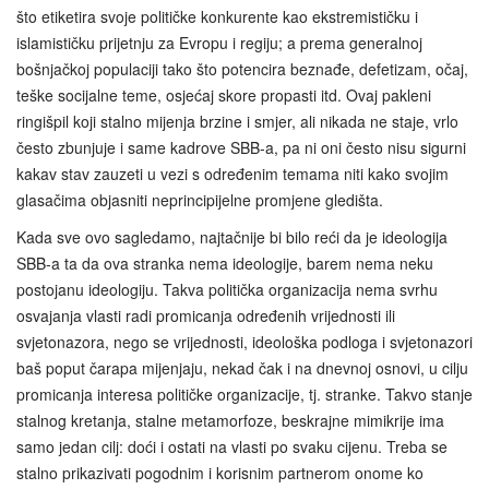
što etiketira svoje političke konkurente kao ekstremističku i
islamističku prijetnju za Evropu i regiju; a prema generalnoj
bošnjačkoj populaciji tako što potencira beznađe, defetizam, očaj,
teške socijalne teme, osjećaj skore propasti itd. Ovaj pakleni
ringišpil koji stalno mijenja brzine i smjer, ali nikada ne staje, vrlo
često zbunjuje i same kadrove SBB-a, pa ni oni često nisu sigurni
kakav stav zauzeti u vezi s određenim temama niti kako svojim
glasačima objasniti neprincipijelne promjene gledišta.
Kada sve ovo sagledamo, najtačnije bi bilo reći da je ideologija
SBB-a ta da ova stranka nema ideologije, barem nema neku
postojanu ideologiju. Takva politička organizacija nema svrhu
osvajanja vlasti radi promicanja određenih vrijednosti ili
svjetonazora, nego se vrijednosti, ideološka podloga i svjetonazori
baš poput čarapa mijenjaju, nekad čak i na dnevnoj osnovi, u cilju
promicanja interesa političke organizacije, tj. stranke. Takvo stanje
stalnog kretanja, stalne metamorfoze, beskrajne mimikrije ima
samo jedan cilj: doći i ostati na vlasti po svaku cijenu. Treba se
stalno prikazivati pogodnim i korisnim partnerom onome ko