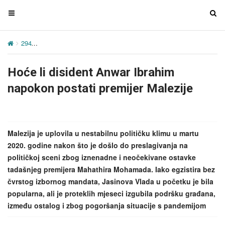
T
T
o
o
g
g
294
Hoće li disident Anwar Ibrahim napokon postati premijer Malezij
g
g
l
l
Hoće li disident Anwar Ibrahim
e
e
n
n
napokon postati premijer Malezije
a
a
v
v
i
i
g
g
Malezija je uplovila u nestabilnu političku klimu u martu
a
a
2020. godine nakon što je došlo do preslagivanja na
t
t
političkoj sceni zbog iznenadne i neočekivane ostavke
i
i
tadašnjeg premijera Mahathira Mohamada. Iako egzistira bez
o
o
čvrstog izbornog mandata, Jasinova Vlada u početku je bila
n
n
popularna, ali je proteklih mjeseci izgubila podršku građana,
između ostalog i zbog pogoršanja situacije s pandemijom