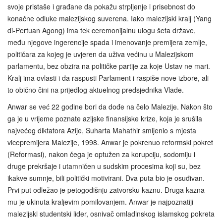
svoje pristaše i građane da pokažu strpljenje i prisebnost do
konačne odluke malezijskog suverena. Iako malezijski kralj (Yang
di‑Pertuan Agong) ima tek ceremonijalnu ulogu šefa države,
među njegove ingerencije spada i imenovanje premijera zemlje,
političara za kojeg je uvjeren da uživa većinu u Malezijskom
parlamentu, bez obzira na političke partije za koje Ustav ne mari.
Kralj ima ovlasti i da raspusti Parlament i raspiše nove izbore, ali
to obično čini na prijedlog aktuelnog predsjednika Vlade.
Anwar se već 22 godine bori da dođe na čelo Malezije. Nakon što
ga je u vrijeme poznate azijske finansijske krize, koja je srušila
najvećeg diktatora Azije, Suharta Mahathir smijenio s mjesta
vicepremijera Malezije, 1998. Anwar je pokrenuo reformski pokret
(Reformasi), nakon čega je optužen za korupciju, sodomiju i
druge prekršaje i utamničen u sudskim procesima koji su, bez
ikakve sumnje, bili politički motivirani. Dva puta bio je osuđivan.
Prvi put odležao je petogodišnju zatvorsku kaznu. Druga kazna
mu je ukinuta kraljevim pomilovanjem. Anwar je najpoznatiji
malezijski studentski lider, osnivač omladinskog islamskog pokreta