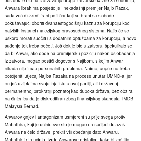
Još dok je bio na izdržavanju druge zatvorske kazne za sodomiju,
Anwara Ibrahima posjetio je i nekadašnji premijer Najib Razak,
sada već diskreditirani političar koji se brani sa slobode
pokušavajući oboriti dvanaestogodišnju kaznu za korupciju kod
najviših instanci malezijskog pravosudnog sistema. Najib će se
uskoro morati suočiti i s dodatnim optužbama za korupciju, a novo
suđenje tek treba početi. Još dok je bio u zatvoru, špekuliralo se
da bi Anwar, ako dođe na premijersku poziciju nakon oslobađanja
iz zatvora, mogao postići dogovor s Najibom, s kojim Anwar
nikada nije imao personalnih problema. Naime, uopće ne treba
potcijeniti utjecaj Najiba Razaka na procese unutar UMNO-a, jer
on još uvijek ima svoje lojaliste u ovoj partiji, ali i državnoj
permanentnoj birokratiji poznatoj kao duboka država, bez obzira
na činjenicu da je diskreditiran zbog finansijskog skandala 1MDB
Malaysia Berhad.
Anwarov gnjev i antagonizam usmjereni su prije svega protiv
Mahathira, koji je učinio sve što je mogao da spriječi dolazak
Anwara na čelo države, prekršivši obećanje dato Anwaru.
Mahathir je to učinio, tvrde Anwarove pristalice, kako bi zaštitio