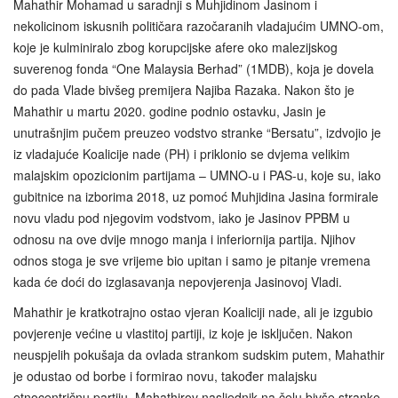
Mahathir Mohamad u saradnji s Muhjidinom Jasinom i
nekolicinom iskusnih političara razočaranih vladajućim UMNO-om,
koje je kulminiralo zbog korupcijske afere oko malezijskog
suverenog fonda “One Malaysia Berhad” (1MDB), koja je dovela
do pada Vlade bivšeg premijera Najiba Razaka. Nakon što je
Mahathir u martu 2020. godine podnio ostavku, Jasin je
unutrašnjim pučem preuzeo vodstvo stranke “Bersatu”, izdvojio je
iz vladajuće Koalicije nade (PH) i priklonio se dvjema velikim
malajskim opozicionim partijama – UMNO-u i PAS-u, koje su, iako
gubitnice na izborima 2018, uz pomoć Muhjidina Jasina formirale
novu vladu pod njegovim vodstvom, iako je Jasinov PPBM u
odnosu na ove dvije mnogo manja i inferiornija partija. Njihov
odnos stoga je sve vrijeme bio upitan i samo je pitanje vremena
kada će doći do izglasavanja nepovjerenja Jasinovoj Vladi.
Mahathir je kratkotrajno ostao vjeran Koaliciji nade, ali je izgubio
povjerenje većine u vlastitoj partiji, iz koje je isključen. Nakon
neuspjelih pokušaja da ovlada strankom sudskim putem, Mahathir
je odustao od borbe i formirao novu, također malajsku
etnocentričnu partiju. Mahathirov nasljednik na čelu bivše stranke