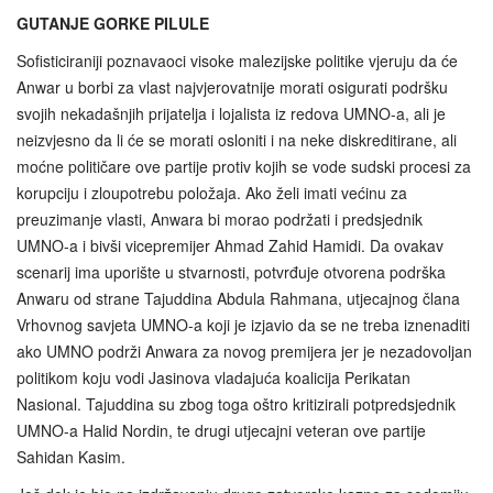
GUTANJE GORKE PILULE
Sofisticiraniji poznavaoci visoke malezijske politike vjeruju da će
Anwar u borbi za vlast najvjerovatnije morati osigurati podršku
svojih nekadašnjih prijatelja i lojalista iz redova UMNO-a, ali je
neizvjesno da li će se morati osloniti i na neke diskreditirane, ali
moćne političare ove partije protiv kojih se vode sudski procesi za
korupciju i zloupotrebu položaja. Ako želi imati većinu za
preuzimanje vlasti, Anwara bi morao podržati i predsjednik
UMNO-a i bivši vicepremijer Ahmad Zahid Hamidi. Da ovakav
scenarij ima uporište u stvarnosti, potvrđuje otvorena podrška
Anwaru od strane Tajuddina Abdula Rahmana, utjecajnog člana
Vrhovnog savjeta UMNO-a koji je izjavio da se ne treba iznenaditi
ako UMNO podrži Anwara za novog premijera jer je nezadovoljan
politikom koju vodi Jasinova vladajuća koalicija Perikatan
Nasional. Tajuddina su zbog toga oštro kritizirali potpredsjednik
UMNO-a Halid Nordin, te drugi utjecajni veteran ove partije
Sahidan Kasim.