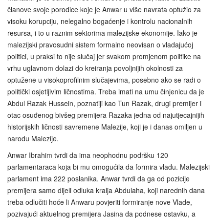
članove svoje porodice koje je Anwar u više navrata optužio za
visoku korupciju, nelegalno bogaćenje i kontrolu nacionalnih
resursa, i to u raznim sektorima malezijske ekonomije. Iako je
malezijski pravosudni sistem formalno neovisan o vladajućoj
politici, u praksi to nije slučaj jer svakom promjenom politike na
vrhu uglavnom dolazi do kreiranja povoljnijih okolnosti za
optužene u visokoprofilnim slučajevima, posebno ako se radi o
politički osjetljivim ličnostima. Treba imati na umu činjenicu da je
Abdul Razak Hussein, poznatiji kao Tun Razak, drugi premijer i
otac osuđenog bivšeg premijera Razaka jedna od najutjecajnijih
historijskih ličnosti savremene Malezije, koji je i danas omiljen u
narodu Malezije.
Anwar Ibrahim tvrdi da ima neophodnu podršku 120
parlamentaraca koja bi mu omogućila da formira vladu. Malezijski
parlament ima 222 poslanika. Anwar tvrdi da ga od pozicije
premijera samo dijeli odluka kralja Abdulaha, koji narednih dana
treba odlučiti hoće li Anwaru povjeriti formiranje nove Vlade,
pozivajući aktuelnog premijera Jasina da podnese ostavku, a