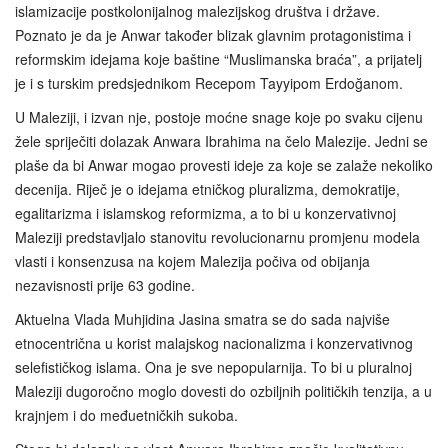
islamizacije postkolonijalnog malezijskog društva i države.
Poznato je da je Anwar također blizak glavnim protagonistima i
reformskim idejama koje baštine “Muslimanska braća”, a prijatelj
je i s turskim predsjednikom Recepom Tayyipom Erdoğanom.
U Maleziji, i izvan nje, postoje moćne snage koje po svaku cijenu
žele spriječiti dolazak Anwara Ibrahima na čelo Malezije. Jedni se
plaše da bi Anwar mogao provesti ideje za koje se zalaže nekoliko
decenija. Riječ je o idejama etničkog pluralizma, demokratije,
egalitarizma i islamskog reformizma, a to bi u konzervativnoj
Maleziji predstavljalo stanovitu revolucionarnu promjenu modela
vlasti i konsenzusa na kojem Malezija počiva od obijanja
nezavisnosti prije 63 godine.
Aktuelna Vlada Muhjidina Jasina smatra se do sada najviše
etnocentrična u korist malajskog nacionalizma i konzervativnog
selefističkog islama. Ona je sve nepopularnija. To bi u pluralnoj
Maleziji dugoročno moglo dovesti do ozbiljnih političkih tenzija, a u
krajnjem i do međuetničkih sukoba.