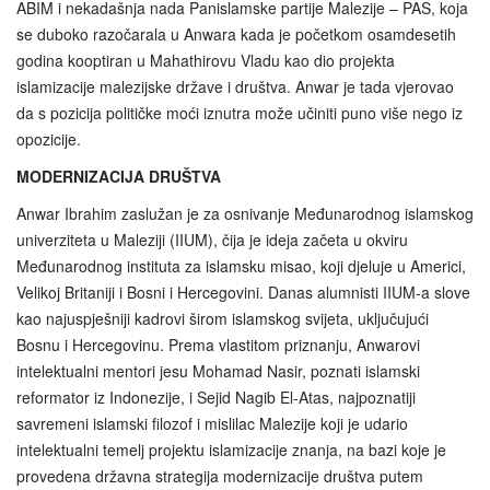
ABIM i nekadašnja nada Panislamske partije Malezije – PAS, koja
se duboko razočarala u Anwara kada je početkom osamdesetih
godina kooptiran u Mahathirovu Vladu kao dio projekta
islamizacije malezijske države i društva. Anwar je tada vjerovao
da s pozicija političke moći iznutra može učiniti puno više nego iz
opozicije.
MODERNIZACIJA DRUŠTVA
Anwar Ibrahim zaslužan je za osnivanje Međunarodnog islamskog
univerziteta u Maleziji (IIUM), čija je ideja začeta u okviru
Međunarodnog instituta za islamsku misao, koji djeluje u Americi,
Velikoj Britaniji i Bosni i Hercegovini. Danas alumnisti IIUM-a slove
kao najuspješniji kadrovi širom islamskog svijeta, uključujući
Bosnu i Hercegovinu. Prema vlastitom priznanju, Anwarovi
intelektualni mentori jesu Mohamad Nasir, poznati islamski
reformator iz Indonezije, i Sejid Nagib El-Atas, najpoznatiji
savremeni islamski filozof i mislilac Malezije koji je udario
intelektualni temelj projektu islamizacije znanja, na bazi koje je
provedena državna strategija modernizacije društva putem