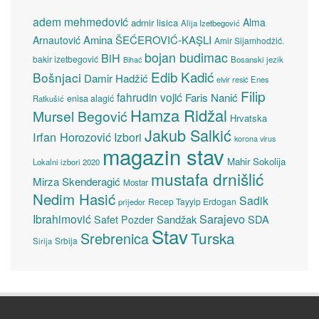
adem mehmedović
Alma
admir lisica
Alija Izetbegović
Amina ŠEĆEROVIĆ-KAŞLI
Arnautović
Amir Sijamhodžić.
bojan budimac
BiH
bakir izetbegović
Bosanski jezik
Bihać
Edib Kadić
Bošnjaci
Damir Hadžić
elvir resić
Enes
Filip
fahrudin vojić
Faris Nanić
enisa alagić
Ratkušić
Hamza Ridžal
Mursel Begović
Hrvatska
Jakub Salkić
Irfan Horozović
Izbori
korona virus
magazin stav
Mahir Sokolija
Lokalni izbori 2020
mustafa drnišlić
Mirza Skenderagić
Mostar
Nedim Hasić
Sadik
Recep Tayyip Erdogan
prijedor
Sarajevo
Ibrahimović
Sandžak
SDA
Safet Pozder
Stav
Turska
Srebrenica
Srbija
Sirija