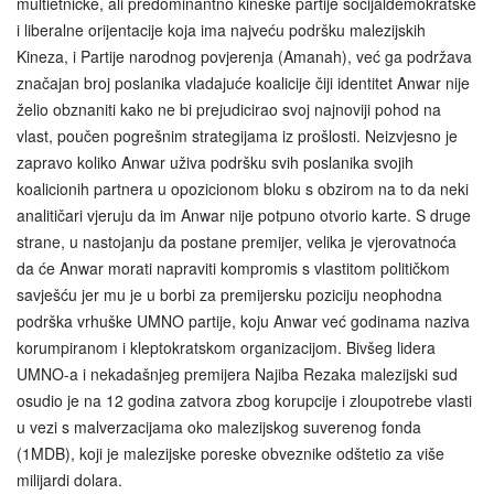
multietničke, ali predominantno kineske partije socijaldemokratske
i liberalne orijentacije koja ima najveću podršku malezijskih
Kineza, i Partije narodnog povjerenja (Amanah), već ga podržava
značajan broj poslanika vladajuće koalicije čiji identitet Anwar nije
želio obznaniti kako ne bi prejudicirao svoj najnoviji pohod na
vlast, poučen pogrešnim strategijama iz prošlosti. Neizvjesno je
zapravo koliko Anwar uživa podršku svih poslanika svojih
koalicionih partnera u opozicionom bloku s obzirom na to da neki
analitičari vjeruju da im Anwar nije potpuno otvorio karte. S druge
strane, u nastojanju da postane premijer, velika je vjerovatnoća
da će Anwar morati napraviti kompromis s vlastitom političkom
savješću jer mu je u borbi za premijersku poziciju neophodna
podrška vrhuške UMNO partije, koju Anwar već godinama naziva
korumpiranom i kleptokratskom organizacijom. Bivšeg lidera
UMNO-a i nekadašnjeg premijera Najiba Rezaka malezijski sud
osudio je na 12 godina zatvora zbog korupcije i zloupotrebe vlasti
u vezi s malverzacijama oko malezijskog suverenog fonda
(1MDB), koji je malezijske poreske obveznike odštetio za više
milijardi dolara.