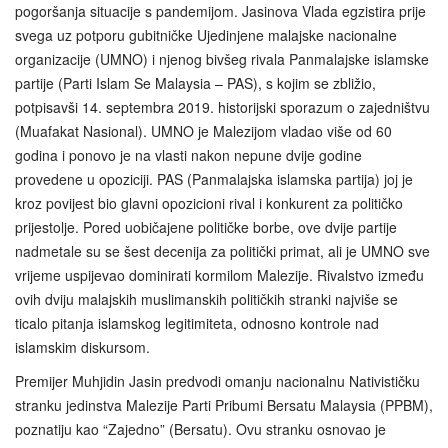
pogoršanja situacije s pandemijom. Jasinova Vlada egzistira prije
svega uz potporu gubitničke Ujedinjene malajske nacionalne
organizacije (UMNO) i njenog bivšeg rivala Panmalajske islamske
partije (Parti Islam Se Malaysia – PAS), s kojim se zbližio,
potpisavši 14. septembra 2019. historijski sporazum o zajedništvu
(Muafakat Nasional). UMNO je Malezijom vladao više od 60
godina i ponovo je na vlasti nakon nepune dvije godine
provedene u opoziciji. PAS (Panmalajska islamska partija) joj je
kroz povijest bio glavni opozicioni rival i konkurent za političko
prijestolje. Pored uobičajene političke borbe, ove dvije partije
nadmetale su se šest decenija za politički primat, ali je UMNO sve
vrijeme uspijevao dominirati kormilom Malezije. Rivalstvo između
ovih dviju malajskih muslimanskih političkih stranki najviše se
ticalo pitanja islamskog legitimiteta, odnosno kontrole nad
islamskim diskursom.
Premijer Muhjidin Jasin predvodi omanju nacionalnu Nativističku
stranku jedinstva Malezije Parti Pribumi Bersatu Malaysia (PPBM),
poznatiju kao “Zajedno” (Bersatu). Ovu stranku osnovao je