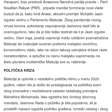
Harapan), koju predvodi Anwarova Narodna partija pravde – Parti
Keadilan Rakyat (PKR), pripada mandat formiranja nove vlade
budući da je, kako tvrdi Anwar, aktuelni premijer Muhjidin Jasin
izgubio većinu u Parlamentu Malezije. Zbog pandemije novog
virusa korona, pokretanje nepovjerenja Jasinovoj vladi bilo je
onemogućeno, tako da je bilo teško testirati da li je Jasin izgubio
većinu. Osim toga, postoji uvjerenje među ozbiljnim posmatračima
Malezije da malezijski suveren preferira malajsko-centričnu,
konzervativnu vladu, iako na račun takvog ustrojstva države raste
nezadovoljstvo, a optužbe za rasnu malajsku supremaciju na
štetu pluralne multietničke Malezije sve su raširenije.
POLITIČKA KRIZA
Malezija je uplovila u nestabilnu političku klimu u martu 2020.
godine, nakon što je došlo do preslagivanja na političkoj sceni
zbog iznenadne i neočekivane ostavke tadašnjeg premijera
Mahathira Mohamada. Iako egzistira bez čvrstog izbornog
mandata, Jasinova Vlada u početku je bila popularna, ali je
proteklih mjeseci izgubila podršku građana, između ostalog i zbog