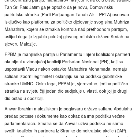
Tan Sri Rais Jatim ga je optužio da je novu, Domovinsku
patriotsku stranku (Parti Perjuangan Tanah Air – PPTA) osnovao
isključivo kao platformu za političko djelovanje svog sina Muhriza
Mahathira, kojem se izmakla kontrola nad prethodnom partijom,
uslijed čega je izgubio položaj glavnog ministra države Kedah na
sjeveru Malezije.
PPBM je manjinska partija u Parlamentu i njeni koalicioni partneri
okupljeni u vladajućoj koaliciji Perikatan Nasional (PN), koji su
uspostavili Vladu nakon ostavke Mahathira Mohamada, nemaju
solidan izborni legitimitet i oslanjaju se na podršku gubitničke
stranke UMNO. Osim toga, PPBM je, vjerovatno, jedina politička
stranka na svijetu čiji jedan dio sudjeluje u vlasti, dok joj je drugi
dio ostao u opoziciji.
Anwar Ibrahim malezijskom je poglavaru države sultanu Abdulahu
predao potpise i dokumente kao dokaz da ima podršku većine
parlamentaraca. Smatra se da Anwar uživa podršku ne samo
svojih koalicionih partnera iz Stranke demokratske akcije (DAP),