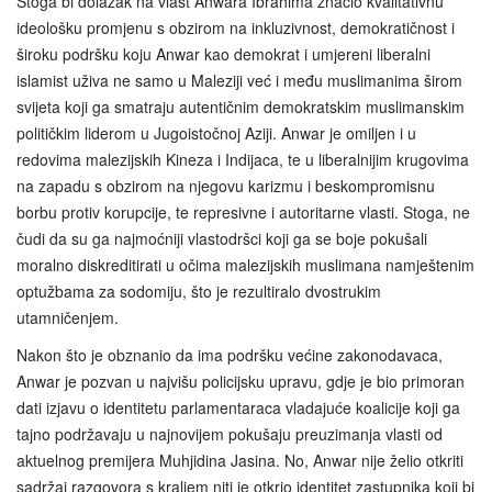
Stoga bi dolazak na vlast Anwara Ibrahima značio kvalitativnu
ideološku promjenu s obzirom na inkluzivnost, demokratičnost i
široku podršku koju Anwar kao demokrat i umjereni liberalni
islamist uživa ne samo u Maleziji već i među muslimanima širom
svijeta koji ga smatraju autentičnim demokratskim muslimanskim
političkim liderom u Jugoistočnoj Aziji. Anwar je omiljen i u
redovima malezijskih Kineza i Indijaca, te u liberalnijim krugovima
na zapadu s obzirom na njegovu karizmu i beskompromisnu
borbu protiv korupcije, te represivne i autoritarne vlasti. Stoga, ne
čudi da su ga najmoćniji vlastodršci koji ga se boje pokušali
moralno diskreditirati u očima malezijskih muslimana namještenim
optužbama za sodomiju, što je rezultiralo dvostrukim
utamničenjem.
Nakon što je obznanio da ima podršku većine zakonodavaca,
Anwar je pozvan u najvišu policijsku upravu, gdje je bio primoran
dati izjavu o identitetu parlamentaraca vladajuće koalicije koji ga
tajno podržavaju u najnovijem pokušaju preuzimanja vlasti od
aktuelnog premijera Muhjidina Jasina. No, Anwar nije želio otkriti
sadržaj razgovora s kraljem niti je otkrio identitet zastupnika koji bi