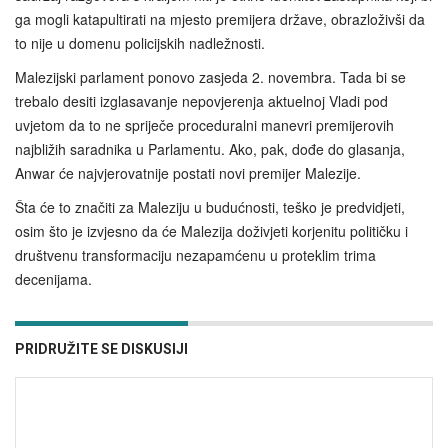
ga mogli katapultirati na mjesto premijera države, obrazloživši da
to nije u domenu policijskih nadležnosti.
Malezijski parlament ponovo zasjeda 2. novembra. Tada bi se
trebalo desiti izglasavanje nepovjerenja aktuelnoj Vladi pod
uvjetom da to ne spriječe proceduralni manevri premijerovih
najbližih saradnika u Parlamentu. Ako, pak, dođe do glasanja,
Anwar će najvjerovatnije postati novi premijer Malezije.
Šta će to značiti za Maleziju u budućnosti, teško je predvidjeti,
osim što je izvjesno da će Malezija doživjeti korjenitu političku i
društvenu transformaciju nezapamćenu u proteklim trima
decenijama.
PRIDRUŽITE SE DISKUSIJI