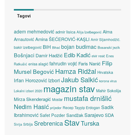
Tagovi
adem mehmedović
Alma
admir lisica
Alija Izetbegović
Amina ŠEĆEROVIĆ-KAŞLI
Arnautović
Amir Sijamhodžić.
bojan budimac
BiH
bakir izetbegović
Bosanski jezik
Bihać
Edib Kadić
Bošnjaci
Damir Hadžić
elvir resić
Enes
Filip
fahrudin vojić
Faris Nanić
enisa alagić
Ratkušić
Hamza Ridžal
Mursel Begović
Hrvatska
Jakub Salkić
Irfan Horozović
Izbori
korona virus
magazin stav
Mahir Sokolija
Lokalni izbori 2020
mustafa drnišlić
Mirza Skenderagić
Mostar
Nedim Hasić
Sadik
Recep Tayyip Erdogan
prijedor
Sarajevo
Ibrahimović
Sandžak
SDA
Safet Pozder
Stav
Turska
Srebrenica
Srbija
Sirija