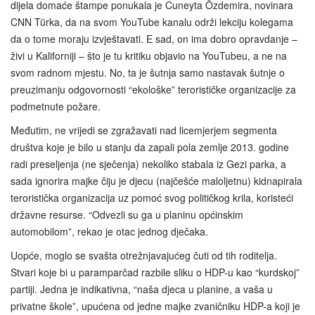
dijela domaće štampe ponukala je Cuneyta Özdemira, novinara
CNN Türka, da na svom YouTube kanalu održi lekciju kolegama
da o tome moraju izvještavati. E sad, on ima dobro opravdanje –
živi u Kaliforniji – što je tu kritiku objavio na YouTubeu, a ne na
svom radnom mjestu. No, ta je šutnja samo nastavak šutnje o
preuzimanju odgovornosti “ekološke” terorističke organizacije za
podmetnute požare.
Međutim, ne vrijedi se zgražavati nad licemjerjem segmenta
društva koje je bilo u stanju da zapali pola zemlje 2013. godine
radi preseljenja (ne sječenja) nekoliko stabala iz Gezi parka, a
sada ignorira majke čiju je djecu (najčešće maloljetnu) kidnapirala
teroristička organizacija uz pomoć svog političkog krila, koristeći
državne resurse. “Odvezli su ga u planinu općinskim
automobilom”, rekao je otac jednog dječaka.
Uopće, moglo se svašta otrežnjavajućeg čuti od tih roditelja.
Stvari koje bi u paramparčad razbile sliku o HDP-u kao “kurdskoj”
partiji. Jedna je indikativna, “naša djeca u planine, a vaša u
privatne škole”, upućena od jedne majke zvaničniku HDP-a koji je