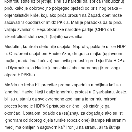
kontrolu štete uz prijetnje, sinu su naredili da ispriča (nebuloznu)
priču kako je dobrovoljno pobjegao bježeći od prisilnog braka –
orijentalistički kliše, koji, ako priča procuri na Zapad, opet može
sačuvati “slobodarski” imidž PKK-a. Mali je paradoks da tu priču
valjaju zvaničnici Republikanske narodne partije (CHP) da bi
iskontrolirali štetu svojih (tajnih) saveznika.
Međutim, kontrola štete nije uspjela. Naprotiv, pukla je u lice HDP-
u. Ohrabreni uspjehom Hacire Akar, druge su majke (uglavnom
majke, mada ima i očeva) nastavile protest ispred sjedišta HDP-a
u Diyarbakıru, a Hacire je postala simbol narodnog (kurdskog)
otpora HDPKK-u.
Možda ne treba biti preoštar prema zapadnim medijima koji su
ignorirali Hacire i koji i dalje ignoriraju protest u Diyarbakıru. Jeste,
bili su u stanju da svojevremeno godinama ignoriraju mirovni
proces kome je HDPKK pristupio cinično i još ciničnije ga
okončao. Uostalom, odakle da (sa)znaju za događaje ako su isti
ignorirani od dobrog dijela turske (opozicione) štampe i/ili stranim
medijima omiljenih sagovornika? Ironiju na stranu, ali ta šutnja