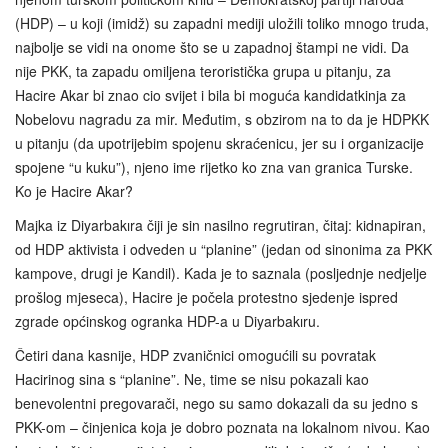
(HDP) – u koji (imidž) su zapadni mediji uložili toliko mnogo truda,
najbolje se vidi na onome što se u zapadnoj štampi ne vidi. Da
nije PKK, ta zapadu omiljena teroristička grupa u pitanju, za
Hacire Akar bi znao cio svijet i bila bi moguća kandidatkinja za
Nobelovu nagradu za mir. Međutim, s obzirom na to da je HDPKK
u pitanju (da upotrijebim spojenu skraćenicu, jer su i organizacije
spojene “u kuku”), njeno ime rijetko ko zna van granica Turske.
Ko je Hacire Akar?
Majka iz Diyarbakıra čiji je sin nasilno regrutiran, čitaj: kidnapiran,
od HDP aktivista i odveden u “planine” (jedan od sinonima za PKK
kampove, drugi je Kandil). Kada je to saznala (posljednje nedjelje
prošlog mjeseca), Hacire je počela protestno sjedenje ispred
zgrade općinskog ogranka HDP-a u Diyarbakıru.
Četiri dana kasnije, HDP zvaničnici omogućili su povratak
Hacirinog sina s “planine”. Ne, time se nisu pokazali kao
benevolentni pregovarači, nego su samo dokazali da su jedno s
PKK-om – činjenica koja je dobro poznata na lokalnom nivou. Kao