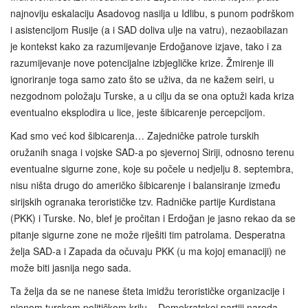
najnoviju eskalaciju Asadovog nasilja u Idlibu, s punom podrškom
i asistencijom Rusije (a i SAD doliva ulje na vatru), nezaobilazan
je kontekst kako za razumijevanje Erdoğanove izjave, tako i za
razumijevanje nove potencijalne izbjegličke krize. Žmirenje ili
ignoriranje toga samo zato što se uživa, da ne kažem seiri, u
nezgodnom položaju Turske, a u cilju da se ona optuži kada kriza
eventualno eksplodira u lice, jeste šibicarenje percepcijom.
Kad smo već kod šibicarenja… Zajedničke patrole turskih
oružanih snaga i vojske SAD‑a po sjevernoj Siriji, odnosno terenu
eventualne sigurne zone, koje su počele u nedjelju 8. septembra,
nisu ništa drugo do američko šibicarenje i balansiranje između
sirijskih ogranaka terorističke tzv. Radničke partije Kurdistana
(PKK) i Turske. No, blef je pročitan i Erdoğan je jasno rekao da se
pitanje sigurne zone ne može riješiti tim patrolama. Desperatna
želja SAD-a i Zapada da očuvaju PKK (u ma kojoj emanaciji) ne
može biti jasnija nego sada.
Ta želja da se ne nanese šteta imidžu terorističke organizacije i
njenom turskom političkom krilu – Demokratskoj partiji naroda