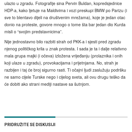
ulazio u zgradu. Fotografije sina Pervin Buldan, kopredsjednice
HDP-a, kako ljetuje na Maldivima i vozi preskupi BMW po Parizu (i
sve to blentavo dijeli na društvenim mrežama), koje je jedan otac
donio na proteste, govore mnogo o tome šta bar jedan dio Kurda
misli o “svojim predstavnicima”.
Nije jednostavno bilo razbiti strah od PKK-a i sjesti pred zgradu
njenog političkog krila u znak protesta. I sada je ta i dalje relativno
mala grupa majki (i očeva) izložena vrijeđanju (prolaznika i onih
koji ulaze u zgradu), provokacijama i prijetnjama. No, strah je
razbijen i taj će broj sigurno rasti. Ti očajni ljudi zaslužuju podršku
ne samo cijele Turske nego i cijelog sveta, ali ovu drugu teško da
će dobiti ako strani mediji nastave sa šutnjom.
PRIDRUŽITE SE DISKUSIJI