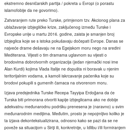
ekstremno desničarskih partija / pokreta u Evropi (o porastu
islamofobije da ne govorimo).
Zatvaranjem rute preko Turske, primjenom tzv. Akcionog plana za
ublažavanje izbjegličke krize, zaključenog između Turske i
Evropske unije u martu 2016. godine, zaista je smanjen broj
izbjeglica koje se s istoka pokušavaju dočepati Evrope. Danas se
najveće drame dešavaju ne na Egejskom moru nego na sredini
Mediterana. Vijesti o tim dramama uglavnom su vijesti o
brodovima dobrotvornih organizacija (jedan njemački nosi ime
Alan Kurdi) kojima Vlada Italije ne dopušta ni boravak u njenim
teritorijalnim vodama, a kamoli iskrcavanje paćenika koje su
brodovi pokupili s gumenih čamaca na otvorenom moru.
Izjava predsjednika Turske Recepa Tayyipa Erdoğana da će
Turska biti primorana otvoriti kapije izbjeglicama ako ne dobije
adekvatnu međunarodnu podršku prenesena je (naravno) u svim
međunarodnim medijima. Međutim, prosto je nepojmljivo koliko je
ta izjava dekontekstualizirana, odnosno kako se pazi da se ne
poveže sa situacijom u Siriji ili, konkretnije, u Idlibu i/ili formiranjem