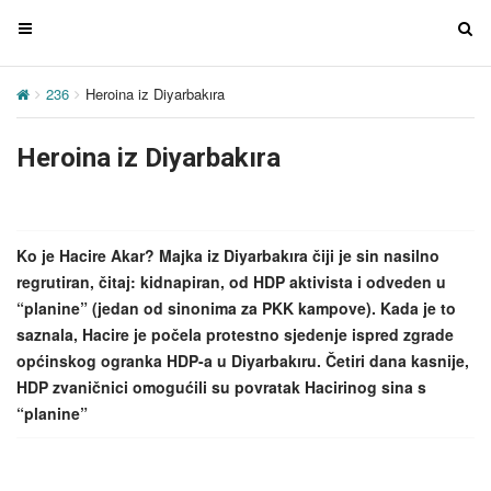
T
T
o
o
g
g
236
Heroina iz Diyarbakıra
g
g
l
l
Heroina iz Diyarbakıra
e
e
n
n
a
a
v
v
Ko je Hacire Akar? Majka iz Diyarbakıra čiji je sin nasilno
i
i
regrutiran, čitaj: kidnapiran, od HDP aktivista i odveden u
g
g
“planine” (jedan od sinonima za PKK kampove). Kada je to
a
a
saznala, Hacire je počela protestno sjedenje ispred zgrade
t
t
općinskog ogranka HDP-a u Diyarbakıru. Četiri dana kasnije,
i
i
HDP zvaničnici omogućili su povratak Hacirinog sina s
o
o
“planine”
n
n