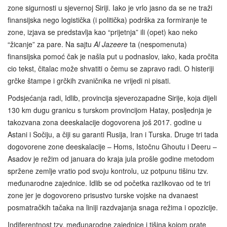
zone sigurnosti u sjevernoj Siriji. Iako je vrlo jasno da se ne traži
finansijska nego logistička (i politička) podrška za formiranje te
zone, izjava se predstavlja kao “prijetnja” ili (opet) kao neko
“žicanje” za pare. Na sajtu
Al Jazeere
ta (nespomenuta)
finansijska pomoć čak je našla put u podnaslov, iako, kada pročita
cio tekst, čitalac može shvatiti o čemu se zapravo radi. O histeriji
grčke štampe i grčkih zvaničnika ne vrijedi ni pisati.
Podsjećanja radi, Idlib, provincija sjeverozapadne Sirije, koja dijeli
130 km dugu granicu s turskom provincijom Hatay, posljednja je
takozvana zona deeskalacije dogovorena još 2017. godine u
Astani i Sočiju, a čiji su garanti Rusija, Iran i Turska. Druge tri tada
dogovorene zone deeskalacije – Homs, Istočnu Ghoutu i Deeru –
Asadov je režim od januara do kraja jula prošle godine metodom
spržene zemlje vratio pod svoju kontrolu, uz potpunu tišinu tzv.
međunarodne zajednice. Idlib se od početka razlikovao od te tri
zone jer je dogovoreno prisustvo turske vojske na dvanaest
posmatračkih tačaka na liniji razdvajanja snaga režima i opozicije.
Indiferentnost tzv. međunarodne zajednice i tišina kojom prate