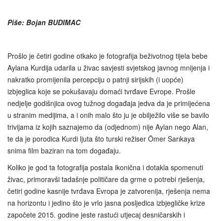
Piše: Bojan BUDIMAC
Prošlo je četiri godine otkako je fotografija beživotnog tijela bebe
Aylana Kurdija udarila u živac savjesti svjetskog javnog mnijenja i
nakratko promijenila percepciju o patnji sirijskih (i uopće)
izbjeglica koje se pokušavaju domaći tvrđave Evrope. Prošle
nedjelje godišnjica ovog tužnog događaja jedva da je primijećena
u stranim medijima, a i onih malo što ju je obilježilo više se bavilo
trivijama iz kojih saznajemo da (odjednom) nije Aylan nego Alan,
te da je porodica Kurdi ljuta što turski režiser Ömer Sarıkaya
snima film baziran na tom događaju.
Koliko je god ta fotografija postala ikonična i dotakla spomenuti
živac, primoravši tadašnje političare da grme o potrebi rješenja,
četiri godine kasnije tvrđava Evropa je zatvorenija, rješenja nema
na horizontu i jedino što je vrlo jasna posljedica izbjegličke krize
započete 2015. godine jeste rastući utjecaj desničarskih i